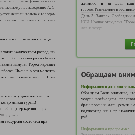
зового исполина (свое название
Надбавка за отправление в 
желанию и за доп. плат
ноименному произведению А. С.
следующих пунктов:
городе. Размещение в гостиниц
руется исключительно с городом
Воронеж, Елец, Липецк.
День 3:
Завтрак. Свободный д
м называют визитной карточкой
ИЛИ Ночная экскурсия "Город
доп. плату)*.
Информация по транспорту 
что транспортное обслужива
мосты!»
(по желанию и за доп.
День 4:
Завтрак. Отправление 
следующими видами транспо
П
Посещение территории Выборгс
автомобиль, поезд, возду
ся таким количеством разводных
Монрепо. Свободное время
зависимости от количества п
вьте себе: в самый разгар Белых
выборгских кренделей (по же
Рассадка, предоставленная п
итанные минуты. Город надевает
Отправление домой.
характер. Тип и вместимост
 небесам. Именно в эти моменты
День 5:
Возвращение домой
Обращаем вним
размером группы и может отлич
античным городом мира! И мы
(по туру может быть предоста
вместимости).
Информация о дополнительны
Обращаем Ваше внимание, что
ие и оплату дополнительной
услуги необходимо производ
.е. до начала тура. В
бронировании доп. услуги н
ет её подтверждения, а при
подтверждения, а при наличии
200 рублей.
руб.
ая экскурсия состоится при
Информация о программе:
Туроператор оставляет за со