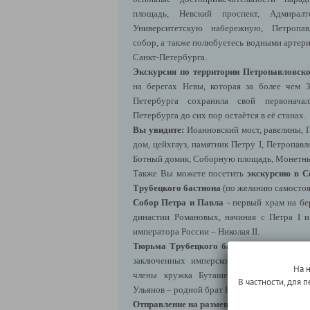
площадь, Невский проспект, Адмиралте
Университетскую набережную, Петропав
собор, а также полюбуетесь водными артер
Санкт-Петербурга.
Экскурсия по территории Петропавловско
на берегах Невы, которая за более чем
Петербурга сохранила свой первонача
Петербурга до сих пор остаѐтся в её станах.
Вы увидите:
Иоанновский мост, равелины, 
дом, цейхгауз, памятник Петру I, Петропав
Ботный домик, Соборную площадь, Монетный
Также Вы можете посетить
экскурсию в С
Трубецкого бастиона
(по желанию самостоят
Собор Петра и Павла
- первый храм на бе
династии Романовых, начиная с Петра
I
и 
императора России – Николая
II
.
Тюрьма Трубецкого бастиона
- место отб
заключенных имперской России. В стена
На 
члены кружка Буташевича-Петрашевского
В частности, для
Ульянов – родной брат Владимира Ильича Л
Отправление на размещение в отель.