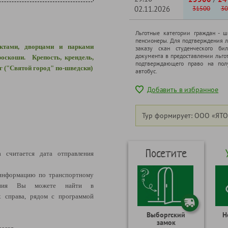
02.11.2026
31500
30
Льготные категории граждан - 
пенсионеры. Для подтверждения л
ектами, дворцами и парками
заказу скан студенческого бил
документа в предоставлении льго
роскоши. Крепость, крендель,
подтверждающего право на полу
г ("Святой город" по-шведски)
автобус.
Добавить в избранное
Тур формирует: ООО «ЯТО
Посетите
а считается дата отправления
информацию по транспортному
щения Вы можете найти в
 справа, рядом с программой
Выборгский
Н
замок