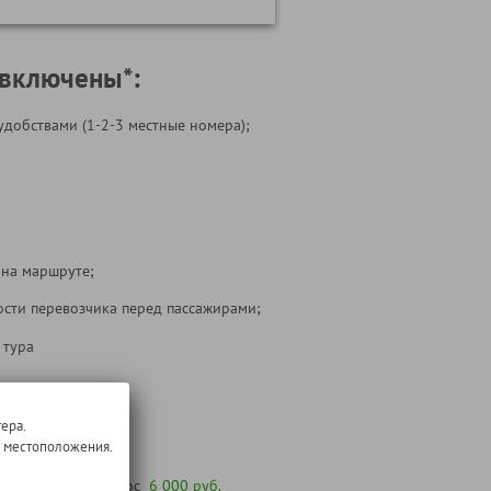
 включены*:
удобствами (1-2-3 местные номера);
 на маршруте;
ости перевозчика перед пассажирами;
 тура
т:
ера.
о местоположения.
 желанию под запрос
6 000 руб.