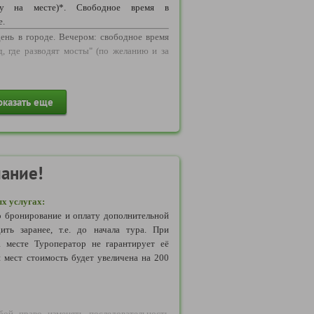
размере 3000 руб. при отправлении из
у на месте)*. Свободное время в
е.
ень в городе. Вечером: свободное время
, где разводят мосты" (по желанию и за
на маршруте
:
Обращаем Ваше внимание,
ние по программе может осуществляться
в Выборг. Обзорная экскурсия по городу.
рта: автобус,микроавтобус, минивэн,
оказать еще
кого замка. Обзорная экскурсия по парку
шный, водный транспорт и другое(в
 ИЛИ Мастер-класс по изготовлению
ассажиров, логистики маршрута и т.д.).
ланию и за доп. плату)*. Сбор группы.
ри бронировании, может носить условный
ь транспортного средства определяется
ание!
аться от обозначенного на схеме на сайте
влен автобус как большей, так и меньшей
х услугах:
 бронирование и оплату дополнительной
ить заранее, т.е. до начала тура. При
а месте Туроператор не гарантирует её
 мест стоимость будет увеличена на 200
бой право изменять последовательность