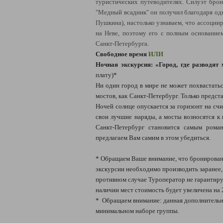
туристических путеводителях. Силуэт брон
"Медный всадник" он получил благодаря од
Пушкина), настолько узнаваем, что ассоции
на Неве, поэтому его с полным основание
Санкт-Петербурга.
Свободное время
ИЛИ
Ночная экскурсия: «Город, где разводят 
плату)*
Ни один город в мире не может похвастать
мостов, как Санкт-Петербург. Только предста
Ночей солнце опускается за горизонт на сч
свои лучшие наряды, а мосты возносятся к
Санкт-Петербург становится самым ром
предлагаем Вам самим в этом убедиться.
* Обращаем Ваше внимание, что бронирован
экскурсии необходимо производить заранее, т
противном случае Туроператор не гарантиру
наличии мест стоимость будет увеличена на 
* Обращаем внимание: данная дополнительн
минимальном наборе группы.