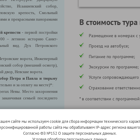
йство, Исаакиевский собор,
ловскую крепость, Смольный
иями и прекрасными панорамами
В стоимость тура
й крепости
- первой постройки
Размещение в номерах с 
 300 – летнюю историю Санкт-
льный вид. Дух Петровского
Проезд на автобусе;
Питание по программе;
Петровские ворота, Инженерный
ловский собор (внешний осмотр),
Экскурсии по программе;
 двор, Невские ворота.
Услуги сопровождающего
обор Петра и Павла и тюрьму
ельно и за оплату на месте)*:
Страхование ответственн
регах Невы. Место захоронения
заканчивая семьей последнего
* в соответствии с программой
ывания наказания политических
В стоимость тура не входи
х этой тюрьмы некогда сидели
нашем сайте мы используем cookie для сбора информации технического характ
, Максим Горький, Александр
 персонифицированной работы сайта мы обрабатываем IP-адрес региона вашег
енина.
Согласно ФЗ №152 О защите персональных данных.
1-местное размещение (по
Условия обработки персональных данных.