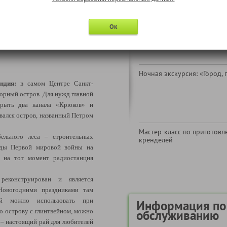
в ЛК)
Надбавка за отправление из
Ок
ниже пункт " Информация 
обслуживанию")
Ночная экскурсия: «Город, 
ндия:
в самом Центре Санкт-
ворный остров. Для нужд главной
орыть два канала «Крюков» и
овался остров, названный Петром
Мастер-класс по приготов
бельного леса – строительных
кренделей
годы Первой мировой войны на
 на тот момент радиостанция
реконструирован и является
Новогодними праздниками там
рый можно использовать при
Информация по
по острову с глинтвейном, можно
обслуживанию
– настоящий рай для любителей