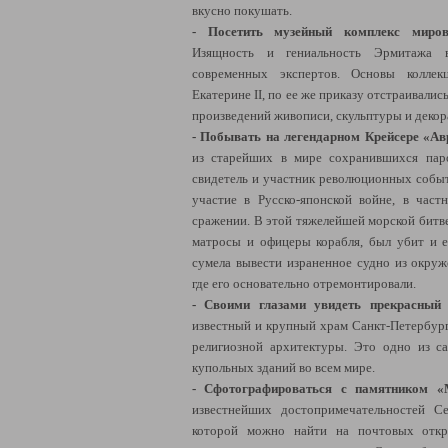
вкусно покушать.
- Посетить музейный комплекс миров
Изящность и гениальность Эрмитажа 
современных экспертов. Основы колл
Екатерине II, по ее же приказу отстраивалис
произведений живописи, скульптуры и декор
- Побывать на легендарном Крейсере «А
из старейших в мире сохранившихся пар
свидетель и участник революционных событ
участие в Русско-японской войне, в час
сражении. В этой тяжелейшей морской битв
матросы и офицеры корабля, был убит и е
сумела вывести израненное судно из окруж
где его основательно отремонтировали.
- Своими глазами увидеть прекрасный 
известный и крупный храм Санкт-Петербур
религиозной архитектуры. Это одно из с
купольных зданий во всем мире.
- Сфотографироваться с памятником «
известнейших достопримечательностей С
которой можно найти на почтовых откр