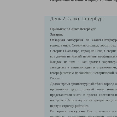
Отправление из Вашего города. Ночной пе
День 2: Санкт-Петербург
Прибытие в Санкт-Петербург
Завтрак
Обзорная
экскурсия по Санкт-Петербур
городов мира. Северная столица, город трех
Северная Пальмира, город на Неве, Северна
вот далеко неполный перечень неофициальн
Каждое из них – как краткая характери
заглядывая в энциклопедии и справочники,
географическом положении, исторической з
России.
Долгое время архитектурный облик города о
протяжении двух столетий жили импер
представители знати и просто состоятел
построек и богатству их интерьера город н
первую строчку рейтинга.
Во время экскурсии Вы
познакомитесь
основные достопримечательности парад