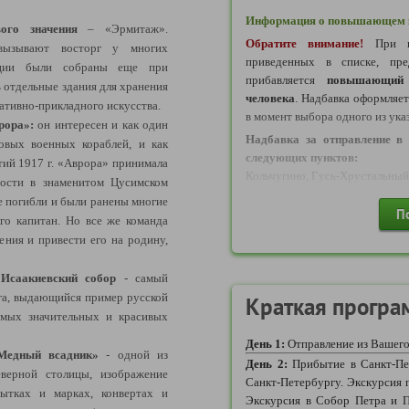
Информация о повышающем к
ого значения
– «Эрмитаж».
Обратите внимание!
При в
вызывают восторг у многих
приведенных в списке, пре
екции были собраны еще при
прибавляется
повышающий 
ь отдельные здания для хранения
человека
. Надбавка оформляе
ативно-прикладного искусства.
в момент выбора одного из ука
врора»:
он интересен и как один
Надбавка за отправление в 
овых военных кораблей, и как
следующих пунктов:
ий 1917 г. «Аврора» принимала
Кольчугино, Гусь-Хрустальный
тности в знаменитом Цусимском
Надбавка за отправление в 
е погибли и были ранены многие
П
следующих пунктов:
го капитан. Но все же команда
ения и привести его на родину,
Балахна, Вичуга, Гороховец
Кинешма, Ковров, Нижний Новг
Исаакиевский собор
- самый
Москва и Московская област
га, выдающийся пример русской
Голицыно, Дмитров, До
Краткая програ
амых значительных и красивых
Железнодорожный, Жуковский,
Королев, Краснознаменск, 
День 1:
Отправление из Вашего
Мытищи, Наро-Фоминск, Одинц
Медный всадник»
- одной из
День 2:
Прибытие в Санкт-Пет
Подольск, Пушкино, Раменско
еверной столицы, изображение
Санкт-Петербургу. Экскурсия 
Сходня, Талдом, Троицк, Химки
ытках и марках, конвертах и
Экскурсия в Собор Петра и П