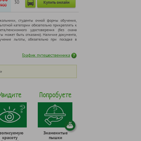
30
Купить онлайн
900
школьники, cтуденты очной формы обучения,
ьготной категории обязательно прикреплять к
ета/пенсионного удостоверения (без скана
ты может быть отказано). Наличие документа,
чение льготы, обязательно при посадке в
График путешественника
»
Увидите
Попробуете
еописуемую
Знаменитые
красоту
пышки