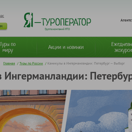
нас
Агентс
ам
Группа компаний ЯТО
Туры по
Ежеднев
Акции и новинки
миру
экскурс
Главная
/
Туры по России
/
Каникулы в Ингерманландии: Петербург — Выборг
в Ингерманландии: Петербур