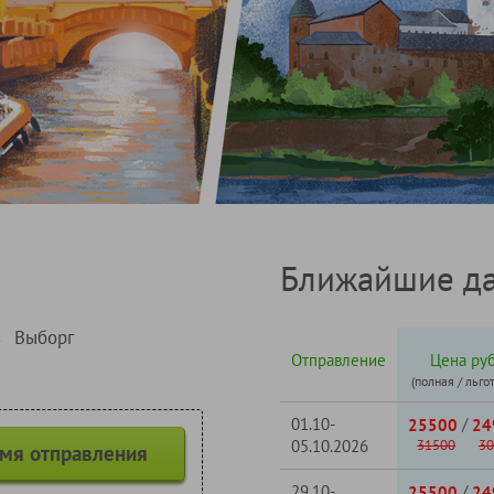
Ближайшие да
Выборг
→
Отправление
Цена руб
(полная / льго
01.10-
/
25500
24
05.10.2026
31500
30
емя отправления
29.10-
/
25500
24