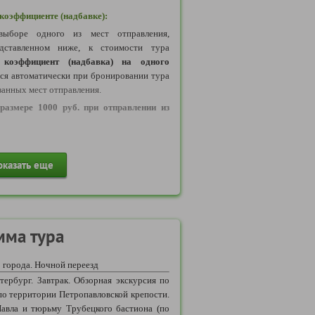
оэффициенте (надбавке):
ыборе одного из мест отправления,
дставленном ниже, к стоимости тура
коэффициент (надбавка) на одного
тся автоматически при бронировании тура
занных мест отправления.
размере 1000 руб. при отправлении из
размере 2000 руб. при отправлении из
оказать еще
, Дзержинск, Заволжье, Калуга, Кимры,
ород, Обнинск, Рязань, Тверь, Тула, Шуя,
ь (Апрелевка, Балашиха, Воскресенск,
лгопрудный, Домодедово, Дубна,
мма тура
 Запрудня, Зеленоград, Клин, Коломна,
Лобня, Луховицы, Лыткарино, Люберцы,
 города. Ночной переезд
ово, Орехово-Зуево, Павловский Посад,
ербург. Завтрак. Обзорная экскурсия по
е, Селятино, Серпухов, Солнечногорск,
по территории Петропавловской крепости.
, Чехов, Электросталь).
авла и тюрьму Трубецкого бастиона (по