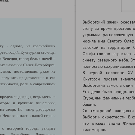
реезд.
Выборгский замок основа
стену во время крестового
укрывала расположенную 
носила имя Святого Олаф
гу
- одному из красивейших
высокой на территории С
 революций, Культурная столица,
Олафа словно вырастает и
я Венеция, город белых ночей –
синеву северного неба. Э
ых названий Санкт-Петербурга.
полностью сохранившаяся к
стика, позволяющая, даже не
В первой половине XV 
 получить представление о его
Кнутссон провёл значит
начимости, роли в современной
Выборгский замок в один 
Его дело было продолже
пределяли дворцы, ведь здесь на
Стуре, чьи фамильные гер
аторы и крупные чиновники,
башни.
ьные люди. По числу дворцовых
Со смотровой площадки
а Неве занимает в нашей стране
Выборг и окрестности. В с
что отсюда видна Финля
 с историей города, увидите
километров.
ного Петербурга: Дворцовую