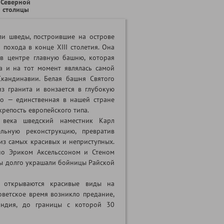
Северной
столицы
ли шведы, построившие на острове
 похода в конце XIII столетия. Она
в центре главную башню, которая
а и на тот момент являлась самой
кандинавии. Белая башня Святого
з гранита и вонзается в глубокую
то — единственная в нашей стране
репость европейского типа.
века шведский наместник Карл
ельную реконструкцию, превратив
из самых красивых и неприступных.
но Эриком Аксельссоном и Стеном
бы долго украшали бойницы Райской
 открываются красивые виды на
оветское время возникло предание,
ндия, до границы с которой 30