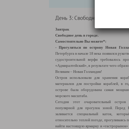
День 3: Свободный
Завтрак
Свободное день в городе.
Самостоятельно Вы можете*:
- Прогуляться по острову Новая Голла
Петербурга в начале 18 века появился рукот
судостроительной верфи требовалось пр
«Адмиралтейский», в результате чего образ
Великим – Новая Голландия!
Остров использовали для хранения кора
материалов для постройки кораблей, в 
острове была оборудована самая мощная
морского масштаба.
Сегодня этот очаровательный остров 
популярной для прогулок зоной. Перед 
заливается специальный каток, кото
относительно теплой погоде, прогуливаясь 
найти настоящую ярмарку и «гастрорынок» 