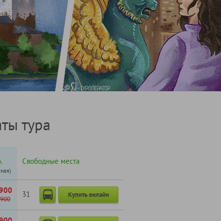
ты тура
.
Свободные места
тная)
900
31
Купить онлайн
900
900