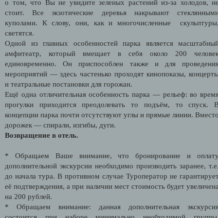
о том, что Вы не увидите зеленых растений из-за холодов, н
стоит. Все экзотические деревья накрывают стеклянным
куполами. К слову, они, как и многочисленные скульптуры
светятся.
Одной из главных особенностей парка является масштабны
амфитеатр, который вмещает в себя около 200 челове
единовременно. Он приспособлен также и для проведени
мероприятий — здесь частенько проходят кинопоказы, концерт
и театральные постановки для горожан.
Ещё одна отличительная особенность парка — рельеф: во врем
прогулки приходится преодолевать то подъём, то спуск. 
концепции парка почти отсутствуют углы и прямые линии. Вмест
дорожек — спирали, изгибы, дуги.
Возвращение в отель.
* Обращаем Ваше внимание, что бронирование и оплат
дополнительной экскурсии необходимо производить заранее, т.е
до начала тура. В противном случае Туроператор не гарантируе
её подтверждения, а при наличии мест стоимость будет увеличен
на 200 рублей.
* Обращаем внимание: данная дополнительная экскурси
состоится при наборе минимально необходимой группы