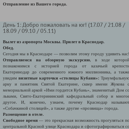
Отправление из Вашего города.
День 1: Добро пожаловать на юг! (17.07 / 21.08 /
18.09 / 09.10 / 05.11)
Вылет из аэропорта Москвы. Прилет в Краснодар.
Обед.
Сегодня мы в Краснодаре — позволим этому городу удивить нас
Отправляемся на обзорную экскурсию
, в ходе которо
познакомимся с историей города от казачьей крепост
Екатеринодар до современного южного миллионника, а такж
увидим
визитные карточки «столицы Кубани»:
Триумфальну
арку и памятник Святой Екатерине, сквер имени Жукова 
мемориальной аркой «Ими гордится Кубань», знаменитый Дом с
львами, Свято-Екатерининский кафедральный собор и много
другое. И, конечно, узнаем, почему Краснодар называю
«Собачкиной столицей», а также другие «прозвища» города.
Размещение в отеле.
Свободное время
— это прекрасная возможность прогуляться п
центральной Красной улице Краснодара и сфотографироваться с