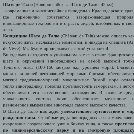
Шато де Талю
(Новороссийск →
Шато де Талю
: 45 км).
–
современная и живописнейшая винодельня Краснодарского края
где гармонично сочетаются завораживающая природа
инновационные технологии и страсть людей, влюбленных в сво
дело.
Концепцию Шато де Талю
(Château de Talu) можно описать ка
искусство жить, наслаждаясь моментом, и никуда не спешить (
Ar
de Vivre)
. Мы будем придерживаться этой установки!
Винодельня находится в уникальном замке в стиле французског
шато в окружении виноградников на самой высокой точк
Толстого мыса (100-160 метров над уровнем моря). Близост
моря с хорошей вентиляцией морскими бризами обеспечивае
мягкий средиземноморский микроклимат. Зимой море отдае
тепло винограднику, помогая противостоять заморозкам, а лето
обеспечивает его естественное охлаждение. В свою очеред
уникальность состава почв обеспечивает медленное 
равномерное вызревание винограда самого высокого качества.
В Шато де Талю
нас ждёт увлекательное путешествие в ми
рождения вина.
Стройные ряды виноградных лоз и молчаливо
очарование созревающего уже в бочках вина, а также
прогулк
по мини-версальскому парку и на смотровую площадк