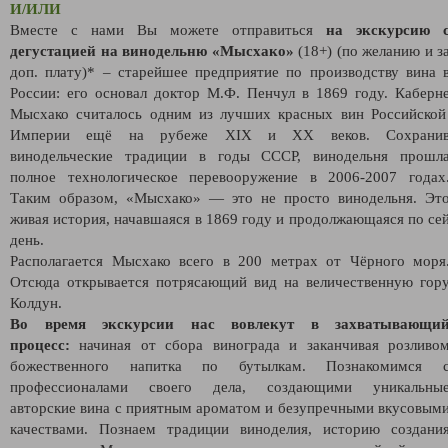
И/ИЛИ
Вместе с нами Вы можете отправиться
на экскурсию 
дегустацией на винодельню «Мысхако»
(18+) (по желанию и з
доп. плату)* – старейшее предприятие по производству вина 
России: его основал доктор М.Ф. Пенчул в 1869 году. Каберн
Мысхако считалось одним из лучших красных вин Российско
Империи ещё на рубеже XIX и ХХ веков. Сохрани
винодельческие традиции в годы СССР, винодельня прошл
полное технологическое перевооружение в 2006-2007 годах
Таким образом, «Мысхако» — это не просто винодельня. Эт
живая история, начавшаяся в 1869 году и продолжающаяся по се
день.
Располагается Мысхако всего в 200 метрах от Чёрного моря
Отсюда открывается потрясающий вид на величественную гор
Колдун.
Во время экскурсии нас вовлекут в захватывающи
процесс:
начиная от сбора винограда и заканчивая розливо
божественного напитка по бутылкам. Познакомимся 
профессионалами своего дела, создающими уникальны
авторские вина с приятным ароматом и безупречными вкусовым
качествами. Познаем традиции виноделия, историю создани