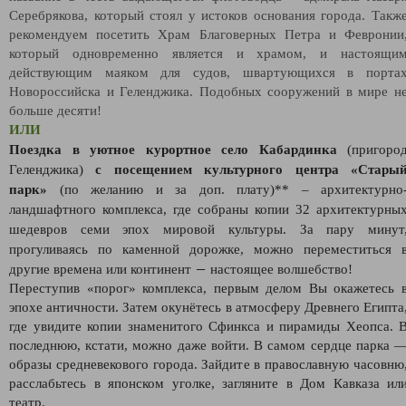
Серебрякова, который стоял у истоков основания города. Такж
рекомендуем посетить Храм Благоверных Петра и Февронии
который одновременно является и храмом, и настоящи
действующим маяком для судов, швартующихся в порта
Новороссийска и Геленджика. Подобных сооружений в мире н
больше десяти!
ИЛИ
Поездка в уютное курортное село Кабардинка
(пригоро
Геленджика)
с посещением культурного центра «Стары
парк»
(по желанию и за доп. плату)** – архитектурно
ландшафтного комплекса, где собраны копии 32 архитектурны
шедевров семи эпох мировой культуры. За пару минут
прогуливаясь по каменной дорожке, можно переместиться 
—
другие времена или континент
настоящее волшебство!
Переступив «порог» комплекса, первым делом Вы окажетесь 
эпохе античности. Затем окунётесь в атмосферу Древнего Египта
где увидите копии знаменитого Сфинкса и пирамиды Хеопса. 
последнюю, кстати, можно даже войти. В самом сердце парка 
образы средневекового города. Зайдите в православную часовню
расслабьтесь в японском уголке, загляните в Дом Кавказа ил
театр.