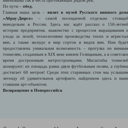
именованы так в честь протекающих рядом рек.
По пути
–
обед.
Главная наша цель –
визит в музей Русского винного дом
«Абрау-Дюрсо»
– самой посещаемой отдельно стояще
винодельни в России. Здесь нас ждёт рассказ о 150-летне
истории предприятия, знакомство с процессом выращивания 
ухода за лозой, технологиями производства тихих и игристы
вин, а также экскурс в мир сортов и видов вин. Нам буде
предоставлена уникальная возможность – прогулка по винны
тоннелям, созданным в XIX веке князем Голицыным, а в советско
время достроенным метростроевцами. Масштабы тоннеле
шокируют: их площадь равна двум футбольным полям, а глубин
достигает 60 метров! Среди этих старинных стен мы услыши
легенду об удивительном артефакте, найденном здесь и нын
ставшим арт-объектом.
Возвращение в Новороссийск