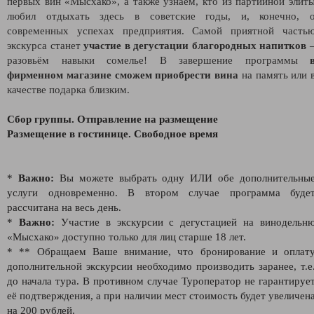
первых вин «Мысхако», а также узнаем, кто из партийной элит
любил отдыхать здесь в советские годы, и, конечно, 
современных успехах предприятия. Самой приятной часть
экскурса станет
участие в дегустации благородных напитков
разовьём навыки сомелье! В завершение программы
фирменном магазине сможем приобрести вина
на память или 
качестве подарка близким.
Сбор группы. Отправление на размещение
Размещение в гостинице. Свободное время
*
Важно:
Вы можете выбрать одну ИЛИ обе дополнительны
услуги одновременно. В втором случае программа буде
рассчитана на весь день.
*
Важно:
Участие в экскурсии с дегустацией на винодельн
«Мысхако» доступно только для лиц старше 18 лет.
* ** Обращаем Ваше внимание, что бронирование и оплат
дополнительной экскурсии необходимо производить заранее, т.е
до начала тура. В противном случае Туроператор не гарантируе
её подтверждения, а при наличии мест стоимость будет увеличен
на 200 рублей.