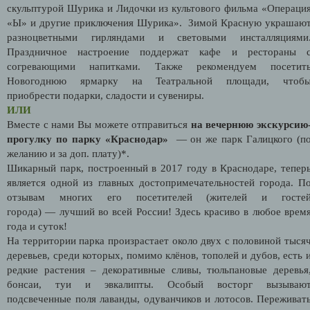
скульптурой Шурика и Лидочки из культового фильма «Операци
«Ы» и другие приключения Шурика». Зимой Красную украшаю
разноцветными гирляндами и световыми инсталляциями
Праздничное настроение поддержат кафе и рестораны 
согревающими напитками. Также рекомендуем посетит
Новогоднюю ярмарку на Театральной площади, чтоб
приобрести подарки, сладости и сувениры.
ИЛИ
Вместе с нами Вы можете отправиться
на вечернюю экскурсию
прогулку по парку «Краснодар»
—
он же
парк Галицкого (п
желанию и за доп. плату)*.
Шикарный парк, построенный в 2017 году в Краснодаре, тепер
является одной из главных достопримечательностей города. П
отзывам многих его посетителей (жителей и госте
города) — лучший во всей России! Здесь красиво в любое врем
года и суток!
На территории парка произрастает около двух с половиной тыся
деревьев, среди которых, помимо клёнов, тополей и дубов, есть 
редкие растения – декоративные сливы, тюльпановые деревья
бонсаи, туи и эвкалипты.
Особый восторг вызываю
подсвеченные поля лаванды, одуванчиков и лотосов. Переживат