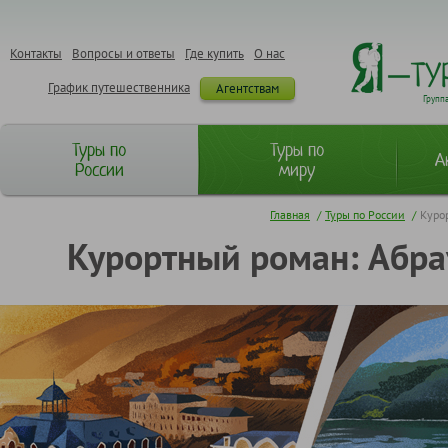
Контакты
Вопросы и ответы
Где купить
О нас
График путешественника
Агентствам
Групп
Туры по
Туры по
А
России
миру
Главная
/
Туры по России
/
Куро
Курортный роман: Абра