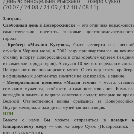
День 4: Винодельня Мысхако* + озеро Сукко*
(20.07 / 24.08 / 21.09 / 12.10 / 08.11)
Завтрак.
—
Свободный день в Новороссийске
это отличная возможност
самостоятельно посетить знаковые достопримечательност
города:
- Крейсер «Михаил Кутузов»
, более четверти века несши
службу в Чёрном море, в 2002 году пришвартовался на вечну
стоянку в порту Новороссийска и стал кораблем-музеем (и одни
из символов города-героя). А спустя 10 лет его передали в соста
Центрального военно-морского музея. С тех пор статус крейсер
в официальных документах значится не как корабль, а здание.
- Мемориальный комплекс «Малая земля»
– место, ставше
символом мужества, стойкости и самопожертвования. Комплек
возведён в память о подвиге советских солдат, которые во врем
Великой Отечественной войны сражались за Новороссийск
Внутри мемориала находится музейная экспозиция.
ИЛИ
Вместе с нами Вы можете отправиться
в поездку 
Кипарисовому озеру
— оно же озеро Сукко (Новороссийск 
озеро Сукко: 65 км).