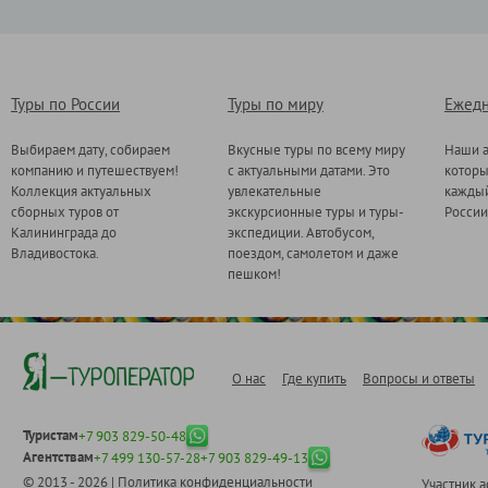
Туры по России
Туры по миру
Ежедн
Выбираем дату, собираем
Вкусные туры по всему миру
Наши а
компанию и путешествуем!
с актуальными датами. Это
котор
Коллекция актуальных
увлекательные
каждый
сборных туров от
экскурсионные туры и туры-
России
Калининграда до
экспедиции. Автобусом,
Владивостока.
поездом, самолетом и даже
пешком!
О нас
Где купить
Вопросы и ответы
Туристам
+7 903 829-50-48
Агентствам
+7 499 130-57-28
+7 903 829-49-13
© 2013 - 2026 |
Политика конфиденциальности
Участник 