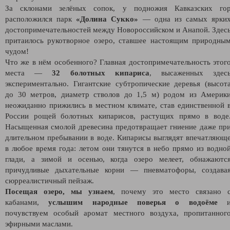
За склонами зелёных сопок, у подножия Кавказских го
расположился парк
«Долина Сукко»
— одна из самых ярки
достопримечательностей между Новороссийском и Анапой. Здес
притаилось рукотворное озеро, ставшее настоящим природны
чудом!
Что же в нём особенного? Главная достопримечательность этог
места —
32 болотных кипариса
, высаженных здес
экспериментально. Гигантские субтропические деревья (высот
до 30 метров, диаметр стволов до 1,5 м) родом из Америк
неожиданно прижились в местном климате, став единственной 
России рощей болотных кипарисов, растущих прямо в воде
Насыщенная смолой древесина предотвращает гниение даже пр
длительном пребывании в воде. Кипарисы выглядят впечатляющ
в любое время года: летом они тянутся в небо прямо из водно
глади, а зимой и осенью, когда озеро мелеет, обнажаютс
причудливые дыхательные корни — пневматофоры, создава
сюрреалистичный пейзаж.
Посещая озеро, мы узнаем
, почему это место связано 
кабанами,
услышим народные поверья о водоёме
почувствуем особый аромат местного воздуха, пропитанног
эфирными маслами.