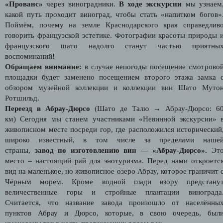
«Прованс»
через виноградники.
В ходе экскурсии
мы узнаем
какой путь проходит виноград, чтобы стать «напитком богов»
Поймём, почему на земле Краснодарского края справедлив
говорить французской эстетике. Фотографии красоты природы 
французского шато надолго станут частью приятны
воспоминаний!
Обращаем внимание:
в случае непогоды посещение смотрово
площадки будет заменено посещением второго этажа замка 
обзором музейной коллекции и коллекции вин Шато Муто
Ротшильд.
Переезд в
Абрау-Дюрсо
(
Шато де Талю
→
Абрау-Дюрсо: 6
км)
Сегодня мы станем участниками «Невинной экскурсии» 
живописном месте посреди гор, где расположился исторический
широко известный, в том числе за пределами наше
страны,
завод по изготовлению вин — «Абрау-Дюрсо».
Эт
место – настоящий рай для энотуризма. Перед нами откроетс
вид на маленькое, но живописное озеро Абрау, которое граничит 
Чёрным морем. Кроме водной глади взору предстану
величественные горы и стройные плантации винограда
Считается, что название завода произошло от населённы
пунктов Абрау и Дюрсо, которые, в свою очередь, был