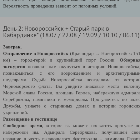
Вероятность проведения зависит от погодных условий.
День 2: Новороссийск + Старый парк в
Кабардинке* (18.07 / 22.08 / 19.09 / 10.10 / 06.11)
Завтрак.
Отправление в
Новороссийск
(Краснодар → Новороссийск: 15
км)
– город-герой и крупнейший порт России.
Обзорна
экскурсия
позволит нам окунуться в историю Новороссийска
познакомиться с его возрождением и архитектурным
шедеврами. Судьба Новороссийска неотделима от истори
Черноморского флота. Вы увидите знаковые места: колонн
Морской славы России, площадь Героев, набережную адмирал
Серебрякова, памятники и мемориалы. Прогуляетесь по алле
Дружбы, узнаете о старинных домах и истории городски
укреплений.
Размещение в гостинице
Свободное время,
которое вы можете посвятить прогулке п
набережной им. Адмирала Серебрякова, получившей сво
название в честь выдающегося флотоводца – адмирала Лазар