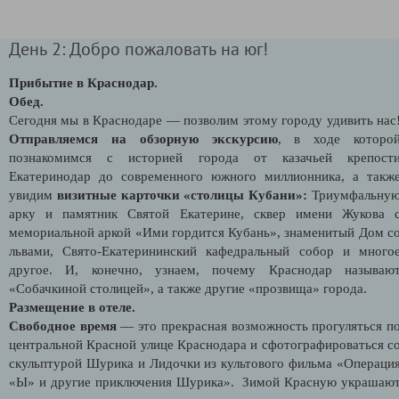
День 2: Добро пожаловать на юг!
Прибытие в Краснодар.
Обед.
Сегодня мы в Краснодаре — позволим этому городу удивить нас
Отправляемся на обзорную экскурсию
, в ходе которо
познакомимся с историей города от казачьей крепост
Екатеринодар до современного южного миллионника, а такж
увидим
визитные карточки «столицы Кубани»:
Триумфальну
арку и памятник Святой Екатерине, сквер имени Жукова 
мемориальной аркой «Ими гордится Кубань», знаменитый Дом с
львами, Свято-Екатерининский кафедральный собор и много
другое. И, конечно, узнаем, почему Краснодар называю
«Собачкиной столицей», а также другие «прозвища» города.
Размещение в отеле.
Свободное время
— это прекрасная возможность прогуляться п
центральной Красной улице Краснодара и сфотографироваться с
скульптурой Шурика и Лидочки из культового фильма «Операци
«Ы» и другие приключения Шурика». Зимой Красную украшаю