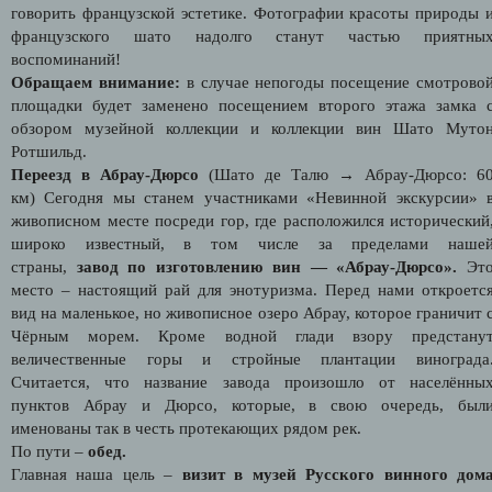
говорить французской эстетике. Фотографии красоты природы 
французского шато надолго станут частью приятны
воспоминаний!
Обращаем внимание:
в случае непогоды посещение смотрово
площадки будет заменено посещением второго этажа замка 
обзором музейной коллекции и коллекции вин Шато Муто
Ротшильд.
Переезд в
Абрау-Дюрсо
(
Шато де Талю
→
Абрау-Дюрсо: 6
км)
Сегодня мы станем участниками «Невинной экскурсии» 
живописном месте посреди гор, где расположился исторический
широко известный, в том числе за пределами наше
страны,
завод по изготовлению вин — «Абрау-Дюрсо».
Эт
место – настоящий рай для энотуризма. Перед нами откроетс
вид на маленькое, но живописное озеро Абрау, которое граничит 
Чёрным морем. Кроме водной глади взору предстану
величественные горы и стройные плантации винограда
Считается, что название завода произошло от населённы
пунктов Абрау и Дюрсо, которые, в свою очередь, был
именованы так в честь протекающих рядом рек.
По пути
–
обед.
Главная наша цель –
визит в музей Русского винного дом