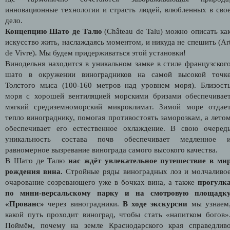
инновационные технологии и страсть людей, влюбленных в сво
дело.
Концепцию Шато де Талю
(Château de Talu) можно описать ка
искусство жить, наслаждаясь моментом, и никуда не спешить (
Ar
de Vivre)
. Мы будем придерживаться этой установки!
Винодельня находится в уникальном замке в стиле французског
шато в окружении виноградников на самой высокой точк
Толстого мыса (100-160 метров над уровнем моря). Близост
моря с хорошей вентиляцией морскими бризами обеспечивае
мягкий средиземноморский микроклимат. Зимой море отдае
тепло винограднику, помогая противостоять заморозкам, а лето
обеспечивает его естественное охлаждение. В свою очеред
уникальность состава почв обеспечивает медленное 
равномерное вызревание винограда самого высокого качества.
В Шато де Талю
нас ждёт увлекательное путешествие в ми
рождения вина.
Стройные ряды виноградных лоз и молчаливо
очарование созревающего уже в бочках вина, а также
прогулк
по мини-версальскому парку и на смотровую площадк
«Прованс»
через виноградники.
В ходе экскурсии
мы узнаем
какой путь проходит виноград, чтобы стать «напитком богов»
Поймём, почему на земле Краснодарского края справедлив