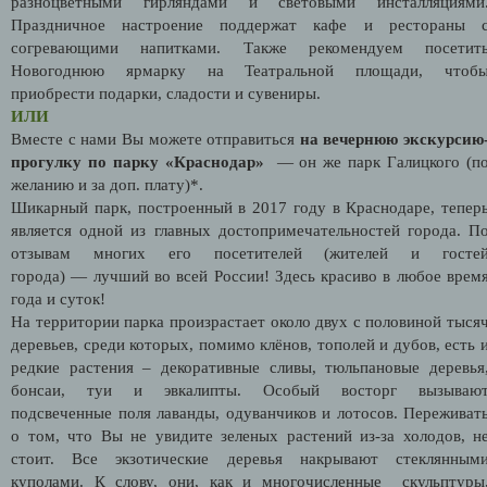
разноцветными гирляндами и световыми инсталляциями
Праздничное настроение поддержат кафе и рестораны 
согревающими напитками. Также рекомендуем посетит
Новогоднюю ярмарку на Театральной площади, чтоб
приобрести подарки, сладости и сувениры.
ИЛИ
Вместе с нами Вы можете отправиться
на вечернюю экскурсию
прогулку по парку «Краснодар»
—
он же
парк Галицкого (п
желанию и за доп. плату)*.
Шикарный парк, построенный в 2017 году в Краснодаре, тепер
является одной из главных достопримечательностей города. П
отзывам многих его посетителей (жителей и госте
города) — лучший во всей России! Здесь красиво в любое врем
года и суток!
На территории парка произрастает около двух с половиной тыся
деревьев, среди которых, помимо клёнов, тополей и дубов, есть 
редкие растения – декоративные сливы, тюльпановые деревья
бонсаи, туи и эвкалипты.
Особый восторг вызываю
подсвеченные поля лаванды, одуванчиков и лотосов. Переживат
о том, что Вы не увидите зеленых растений из-за холодов, н
стоит. Все экзотические деревья накрывают стеклянным
куполами. К слову, они, как и многочисленные скульптуры