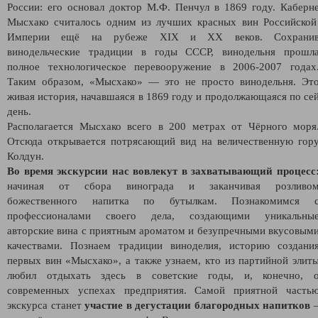
России: его основал доктор М.Ф. Пенчул в 1869 году. Каберн
Мысхако считалось одним из лучших красных вин Российско
Империи ещё на рубеже XIX и ХХ веков. Сохрани
винодельческие традиции в годы СССР, винодельня прошл
полное технологическое перевооружение в 2006-2007 годах
Таким образом, «Мысхако» — это не просто винодельня. Эт
живая история, начавшаяся в 1869 году и продолжающаяся по се
день.
Располагается Мысхако всего в 200 метрах от Чёрного моря
Отсюда открывается потрясающий вид на величественную гор
Колдун.
Во время экскурсии нас вовлекут в захватывающий процесс
начиная от сбора винограда и заканчивая розливо
божественного напитка по бутылкам. Познакомимся 
профессионалами своего дела, создающими уникальны
авторские вина с приятным ароматом и безупречными вкусовым
качествами. Познаем традиции виноделия, историю создани
первых вин «Мысхако», а также узнаем, кто из партийной элит
любил отдыхать здесь в советские годы, и, конечно, 
современных успехах предприятия. Самой приятной часть
экскурса станет
участие в дегустации благородных напитков