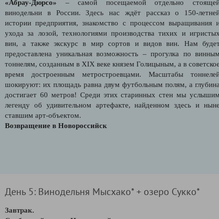
«Абрау-Дюрсо»
– самой посещаемой отдельно стояще
винодельни в России. Здесь нас ждёт рассказ о 150-летне
истории предприятия, знакомство с процессом выращивания 
ухода за лозой, технологиями производства тихих и игристы
вин, а также экскурс в мир сортов и видов вин. Нам буде
предоставлена уникальная возможность – прогулка по винны
тоннелям, созданным в XIX веке князем Голицыным, а в советско
время достроенным метростроевцами. Масштабы тоннеле
шокируют: их площадь равна двум футбольным полям, а глубин
достигает 60 метров! Среди этих старинных стен мы услыши
легенду об удивительном артефакте, найденном здесь и нын
ставшим арт-объектом.
Возвращение в Новороссийск
День 5: Винодельня Мысхако* + озеро Сукко*
Завтрак.