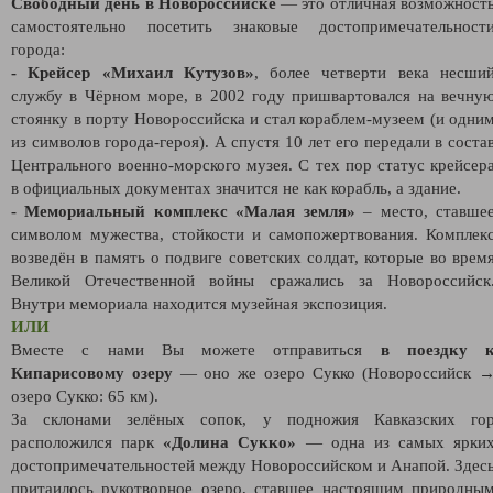
Свободный день в Новороссийске
—
это отличная возможност
самостоятельно посетить знаковые достопримечательност
города:
- Крейсер «Михаил Кутузов»
, более четверти века несши
службу в Чёрном море, в 2002 году пришвартовался на вечну
стоянку в порту Новороссийска и стал кораблем-музеем (и одни
из символов города-героя). А спустя 10 лет его передали в соста
Центрального военно-морского музея. С тех пор статус крейсер
в официальных документах значится не как корабль, а здание.
- Мемориальный комплекс «Малая земля»
– место, ставше
символом мужества, стойкости и самопожертвования. Комплек
возведён в память о подвиге советских солдат, которые во врем
Великой Отечественной войны сражались за Новороссийск
Внутри мемориала находится музейная экспозиция.
ИЛИ
Вместе с нами Вы можете отправиться
в поездку 
Кипарисовому озеру
— оно же озеро Сукко (Новороссийск 
озеро Сукко: 65 км).
За склонами зелёных сопок, у подножия Кавказских го
расположился парк
«Долина Сукко»
— одна из самых ярки
достопримечательностей между Новороссийском и Анапой. Здес
притаилось рукотворное озеро, ставшее настоящим природны