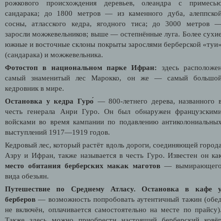
рожкового происхождения деревьев, олеандра с примесь
сандарака; до 1800 метров — из каменного дуба, алеппско
сосны, атласского кедра, ягодного тиса; до 3000 метров 
заросли можжевельников; выше — остепнённые луга. Более сухи
южные и восточные склоны покрыты зарослями берберской «туи
(сандарака) и можжевельника.
Фотостоп в национальном парке Ифран:
здесь расположе
самый знаменитый лес Марокко, он же — самый большо
кедровник в мире.
Остановка у кедра Гуро́
— 800-летнего дерева, названного 
честь генерала Анри Гуро. Он был обнаружен французским
войсками во время кампании по подавлению антиколониальны
выступлений 1917—1919 годов.
Кедровый лес, который растёт вдоль дороги, соединяющей город
Азру и Ифран, также называется в честь Гуро. Известен он ка
место обитания берберских макак маготов
— вымирающег
вида обезьян.
Путешествие по Среднему Атласу. Остановка в кафе 
берберов
— возможность попробовать аутентичный тажин (обе
не включён, оплачивается самостоятельно на месте по прайсу)
Также здесь можно приобрести настоящий берберский ковё