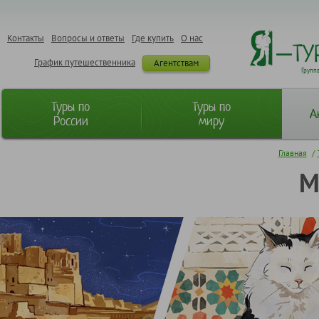
Контакты
Вопросы и ответы
Где купить
О нас
График путешественника
Агентствам
Групп
Туры по
Туры по
А
России
миру
Главная
/
М