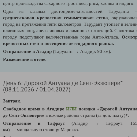
центр производства сахарного тростника, риса, хлопка и индиго.
Одна из главных достопримечательностей Таруданта 
средневековая крепостная семиметровая стена
, окружающа
город на протяжении пяти километров. Тарудант утопает в зелен
оливковых рощ, апельсиновых и лимонных плантаций. С востока 
городу подступают величественные горы Анти-Атласа.
Осмот
крепостных стен и посещение легендарного рынка.
Отправление в Агадир
(Тарудант
→
Агадир: 90 км).
Размещение в отеле.
День 6: Дорогой Антуана де Сент-Экзюпери*
(08.11.2026 / 01.04.2027)
Завтрак.
Свободное время в Агадире
ИЛИ
п
оездка
«
Дорогой
Антуан
де Сент-Экзюпери
»
в южные районы страны (за доп. плату)*.
Отправление в Тафраут
(Агадир
→
Тафраут: 16
км)
—
миндальную столицу Марокко.