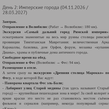
День 2: Имперские города (04.11.2026 /
28.03.2027)
Завтрак.
Отправление в Волюбилис
(Рабат → Волюбилис: 180 км).
Экскурсия «Самый дальний город Римской империи»
осматриваем знаменитые на весь мир руины столицы римско
провинции Тингитанская Мавретания: величественная Арк
Каракаллы, базилика, дом Орфея, форум, мозаика «купани
Дианы», храмы и публичные дома античного города.
Свободное время на обед.
Отправление в Фес
(Волюбилис → Фес: 94 км).
Размещение в отеле.
А затем сразу на
экскурсию «Древняя столица Марокко» п
Фесу
, в ходе которой Вас ждут:
- Панорама квартала Фес эль-Бали;
- Лабиринт улиц Старой медины
(так здесь называют Стары
город) — крупнейшая пешеходная зона в мире! За свой колорит 
яркие краски это место не раз становилось местом съёмо
фильмов и сериалов (например, некогда популярный сериа
«Клон»);