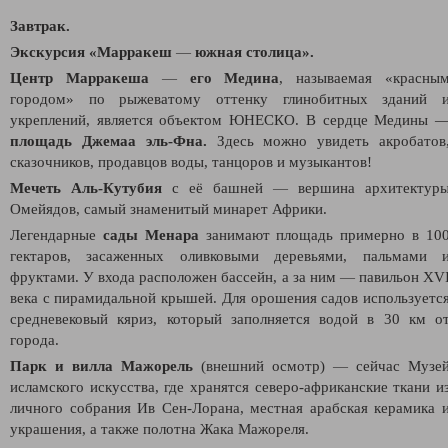
Завтрак.
Экскурсия «Марракеш
—
южная столица».
Центр Марракеша
—
его Медина
, называемая «красны
городом» по рыжеватому оттенку глинобитных зданий 
укреплений, является объектом ЮНЕСКО. В сердце Медины 
площадь Джемаа эль-Фна.
Здесь можно увидеть акробатов
сказочников, продавцов воды, танцоров и музыкантов!
Мечеть Аль-Кутубия
c её башней
—
вершина архитектур
Омейядов, самый знаменитый минарет Африки.
Легендарные
сады Менара
занимают площадь примерно в 10
гектаров, засаженных оливковыми деревьями, пальмами 
фруктами. У входа расположен бассейн, а за ним
—
павильон XV
века с пирамидальной крышей. Для орошения садов используетс
средневековый кяриз, который заполняется водой в 30 км о
города.
Парк и вилла Мажорель
(внешний осмотр)
—
сейчас Музе
исламского искусства, где хранятся северо-африканские ткани и
личного собрания Ив Сен-Лорана, местная арабская керамика 
украшения, а также полотна Жака Мажореля.