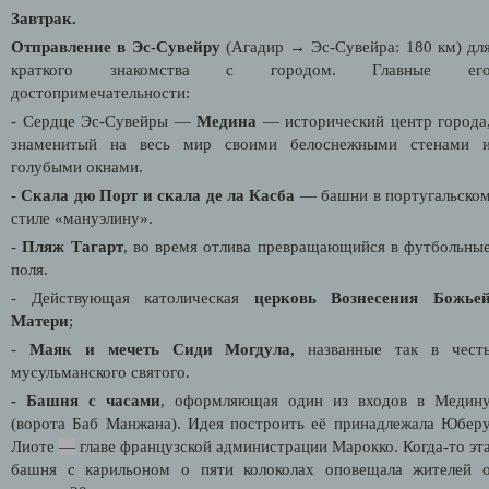
Завтрак.
Отправление в Эс-Сувейру
(Агадир
→
Эс-Сувейра: 180 км) дл
краткого знакомства с городом. Главные ег
достопримечательности:
- Сердце Эс-Сувейры —
Медина
— исторический центр города
знаменитый на весь мир своими белоснежными стенами 
голубыми окнами.
-
Скала дю Порт и скала де ла Касба
— башни в португальско
стиле «мануэлину».
-
Пляж Тагарт
, во время отлива превращающийся в футбольны
поля.
- Действующая католическая
церковь Вознесения Божье
Матери
;
-
Маяк и мечеть Сиди Могдула,
названные так в чест
мусульманского святого.
-
Башня с часами
, оформляющая один из входов в Медин
(ворота Баб Манжана). Идея построить её принадлежала Юбер
Лиоте
—
главе французской администрации Марокко. Когда-то эт
башня с карильоном о пяти колоколах оповещала жителей 