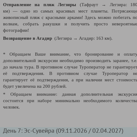
Отправление на пляж Легзиры
(Тафраут
→
Легзира: 18
км)
—
одно из самых красивых мест планеты. Потрясающ
живописный пляж с красными арками! Здесь можно побегать п
волнам, собрать ракушки и получить просто невероятны
фотографии!
Возвращение в Агадир
(Легзира
→
Агадир: 163 км).
* Обращаем Ваше внимание, что бронирование и оплат
дополнительной экскурсии необходимо производить заранее, т.е
до начала тура. В противном случае Туроператор не гарантируе
её подтверждения. В противном случае Туроператор н
гарантирует её подтверждения, а при наличии мест стоимост
будет увеличена на 200 рублей.
* Обращаем внимание: данная дополнительная экскурси
состоится при наборе минимально необходимого количеств
человек.
День 7: Эс-Сувейра (09.11.2026 / 02.04.2027)