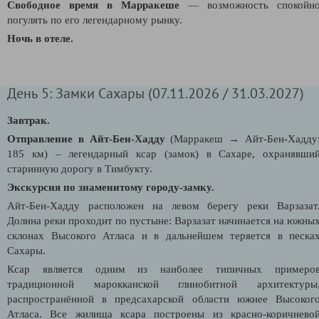
Свободное время в Марракеше
—
возможность спокойн
погулять по его легендарному рынку.
Ночь в отеле.
День 5: Замки Сахары (07.11.2026 / 31.03.2027)
Завтрак.
Отправление в Айт-Бен-Хадду
(Марракеш
→
Айт-Бен-Хадду
185 км)
–
легендарный ксар (замок) в Сахаре, охранявши
старинную дорогу в Тимбукту.
Экскурсия по знаменитому городу-замку.
Айт-Бен-Хадду расположен на левом берегу реки Варзазат
Долина реки проходит по пустыне: Варзазат начинается на южны
склонах Высокого Атласа и в дальнейшем теряется в песка
Сахары.
Ксар является одним из наиболее типичных примеро
традиционной марокканской глинобитной архитектуры
распространённой в предсахарской области южнее Высоког
Атласа. Все жилища ксара построены из красно-коричнево