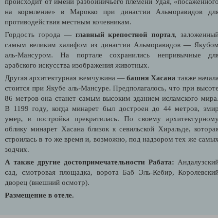
происходит от имени разбойничьего племени Удая, «посаженног
на кормление» в Марокко при династии Альморавидов дл
противодействия местным кочевникам.
Гордость города
—
главный крепостной портал
, заложенны
самым великим халифом из династии Альморавидов
—
Якубо
аль-Мансуром. Н
а портале сохранились непривычные дл
арабского искусства изображения животных.
Другая архитектурная жемчужина —
башня Хасана
также начал
стоится при
Якубе аль-Мансуре.
Предполагалось, что при высот
86 метров она станет самым высоким зданием исламского мира
В 1199 году, когда минарет был достроен до 44 метров, эми
умер, и постройка прекратилась. По своему архитектурном
облику минарет Хасана близок к севильской Хиральде, котора
строилась в то же время и, возможно, под надзором тех же самы
зодчих.
А также другие достопримечательности Рабата:
Андалузски
сад, смотровая площадка, ворота Баб Эль-Кебир, Королевски
дворец (внешний осмотр).
Размещение в отеле.