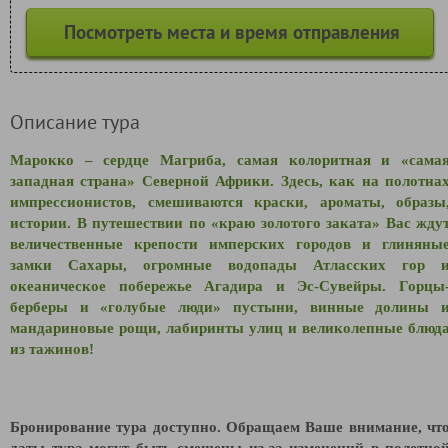
Посмотреть места и время отправления
Описание тура
Марокко – сердце Магриба, самая колоритная и «сама
западная страна» Северной Африки. Здесь, как на полотна
импрессионистов, смешиваются краски, ароматы, образы
истории. В путешествии по «краю золотого заката» Вас жду
величественные крепости имперских городов и глиняны
замки Сахары, огромные водопады Атласских гор 
океаническое побережье Агадира и Эс-Сувейры. Горцы
берберы и «голубые люди» пустыни, винные долины 
мандариновые рощи, лабиринты улиц и великолепные блюд
из тажинов!
Бронирование тура доступно. Обращаем Ваше внимание, чт
даты тура могут быть смещены из-за изменений в полетно