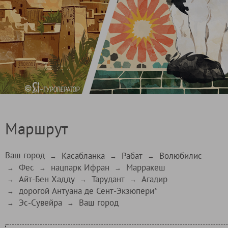
Маршрут
Ваш город
Касабланка
Рабат
Волюбилис
→
→
→
Фес
нацпарк Ифран
Марракеш
→
→
→
Айт-Бен Хадду
Тарудант
Агадир
→
→
→
дорогой Антуана де Сент-Экзюпери*
→
Эс-Сувейра
Ваш город
→
→