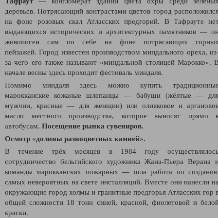
Тафраут
— конгломерат зданий цвета охры среди зелёны
деревьев. Потрясающий контрастами цветов город расположилс
на фоне розовых скал Атласских предгорий.
В Тафрауте не
выдающихся исторических и архитектурных памятников
—
о
живописен сам по себе на фоне потрясающих горны
пейзажей.
Город
известен производством миндального ореха, из
за чего его также называют «миндальной столицей Марокко». 
начале весны здесь проходит фестиваль миндаля.
Помимо миндаля здесь можно купить традиционны
марокканские кожаные шлепанцы
—
бабуши (жёлтые
—
дл
мужчин, красные
—
для женщин) или оливковое и арганово
масло местного производства, которое выносят прямо 
автобусам.
Посещение рынка сувениров.
Осмотр
«
долины разноцветных камней
»
.
В течение трёх месяцев в 1984 году осуществлялос
сотрудничество бельгийского художника Жана-Пьера Верана 
команды марокканских пожарных
—
шла работа по создани
самых невероятных на свете инсталляций. Вместе они нанесли н
окружающие город холмы и гранитные предгорья Атласских гор 
общей сложности 18 тонн синей, красной, фиолетовой и бело
краски.