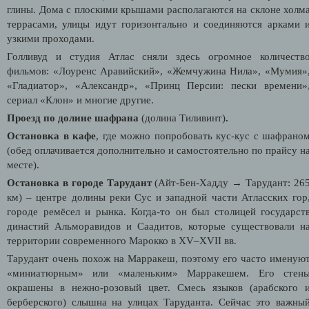
глины. Дома с плоскими крышами располагаются на склоне холм
террасами, улицы идут горизонтально и соединяются арками 
узкими проходами.
Голливуд и студия Атлас сняли здесь огромное количеств
фильмов: «Лоуренс Аравийский», «Жемчужина Нила», «Мумия»
«Гладиатор», «Александр», «Принц Персии: пески времени»
сериал
«
Клон
»
и многие другие.
Проезд по долине шафрана
(долина Тиливинт)
.
Остановка в кафе
, где можно попробовать кус-кус с шафрано
(обед оплачивается дополнительно и самостоятельно по прайсу н
месте).
Остановка в городе Тарудант
(
Айт-Бен-Хадду
→
Тарудант: 26
км)
–
центре долины реки Сус и западной части Атласских гор
городе ремёсел и рынка.
Когда-то он был столицей государст
династий Альморавидов и Саадитов, которые существовали н
территории современного Марокко в XV–XVII вв.
Тарудант очень похож на Марракеш, поэтому его часто именую
«миниатюрным» или «маленьким» Марракешем.
Его стен
окрашены в нежно-розовый цвет.
Смесь языков (арабского 
берберского) слышна на улицах Таруданта. Сейчас это
важны