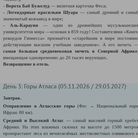
- Ворота Баб Бужелуд
— визитная карточка Феса;
- Легендарные красильни Шуара
— самый древний и самы
знаменитый кожзавод в мире;
- Аль-Карауин
— один из древнейших мусульмански
университетов мира —основан в 859 году! Составителями «Книг
рекордов Гиннесса» признаётся «старейшим в мире постоянн
действующим высшим учебным заведением». А его мечеть 
самая большая средневековая мечеть в Северной Африке
вмещающая одновременно до 20 тысяч верующих.
Возвращение в отель.
День 3: Горы Атласа (05.11.2026 / 29.03.2027)
Завтрак.
Отправление в Атласские горы
(Фес
→
Национальный пар
Ифран: 80 км).
Средний и Высокий Атлас
— самый высокий горный хребе
Африки. На этих влажных склонах на высоте до 1500 метро
произрастают леса из вечнозелёных жестколистных оливкового 