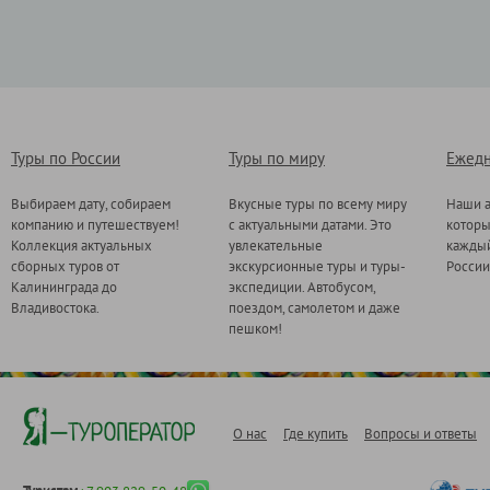
Туры по России
Туры по миру
Ежедн
Выбираем дату, собираем
Вкусные туры по всему миру
Наши а
компанию и путешествуем!
с актуальными датами. Это
котор
Коллекция актуальных
увлекательные
каждый
сборных туров от
экскурсионные туры и туры-
России
Калининграда до
экспедиции. Автобусом,
Владивостока.
поездом, самолетом и даже
пешком!
О нас
Где купить
Вопросы и ответы