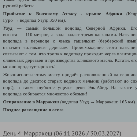
ручной работы.
Прибытие к Высокому Атласу - крыше Африки
(Кед
Гуро
→
водопад Узуд: 350 км).
Узуд
— самый большой водопад Северной Африки. Ег
высота — 110 метров, а вода падает тремя каскадами. Названи
водопада в переводе с языка ташельхит (берберский язык
означает «оливковые деревья». Происхождение этого названи
связывают с тем, что тропа к водопаду проходит через плантаци
оливковых деревьев и производства оливкового масла. Кстати, ег
можно продегустировать!
Живописности этому месту придаёт расположенный на вершин
водопада до десяток старых водяных мельниц (работают до си
пор!), а также глубокое ущелье реки Эль-Абид. На закате 
водопада собирается множество обезьян!
Отправление в Марракеш
(водопад Узуд → Марракеш: 165 км).
Позднее размещение в отеле.
День 4: Марракеш (06.11.2026 / 30.03.2027)