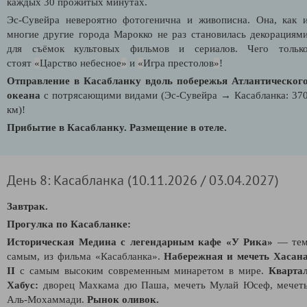
каждых 30 прожитых минутах.
Эс-Сувейра невероятно фотогенична и живописна. Она, как 
многие другие города Марокко не раз становилась декорациям
для съёмок культовых фильмов и сериалов. Чего тольк
стоят
«
Царство небесное
»
и
«
Игра престолов
»
!
Отправление в Касабланку вдоль побережья Атлантическог
океана
с потрясающими видами (Эс-Сувейра
→
Касабланка: 37
км)!
Прибытие в Касабланку. Размещение в отеле.
День 8: Касабланка (10.11.2026 / 03.04.2027)
Завтрак.
Прогулка по Касабланке:
Историческая Медина с легендарным кафе «
У Рика»
— те
самым, из фильма
«
Касабланка
»
.
Набережная и мечеть Хасан
II
c самым высоким современным минаретом в мире.
Кварта
Хабус:
дворец Махкама дю Паша, мечеть Мулай Юсеф, мечет
Аль-Мохаммади.
Рынок оливок.