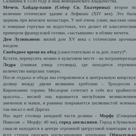
Саламина в 1550 году в знак венецианского владычества.
Мечеть Хайдар-паши
(Собор Св. Екатерины)
: второе п
величине готическое здание в Лефкоше (XIV век). Это был
церковь при женском монастыре. У неё очень узкие, высокие окн
и изящные горгульи на водостоках, что делает её классически
примером французской готики, «застывшим» в облике мечети.
Дом Лузиньянов
: жилой дом XV века с готическим арочны
входом.
Свободное время на обед
(самостоятельно и за доп. плату)*.
Кстати, перекусить можно в культовом месте - на погранпереход
Ледра
(главная улица столицы), где находится огромно
количество кипрских таверн.
После отдыха и обеда мы отправляемся в центральную кипрску
долину между двумя великими хребтами - Троодосом 
Киренскими горами. Месаория сочетает в себе все крайност
красоты... весной она взрывается неглубоким великолепие
анемонов и маков, и равнина покрывается шелковистой зеленью
так писал о ней Дарелл.
Нас ждет столица западной части долины –
Морфу
(Северна
Никосия → Морфу: 40 км),
город апельсинов
. Город в буквальн
смысле находится в центре огромной цитрусовой плантации и с
всех сторон окружен апельсиновыми деревьями.
Обязательн