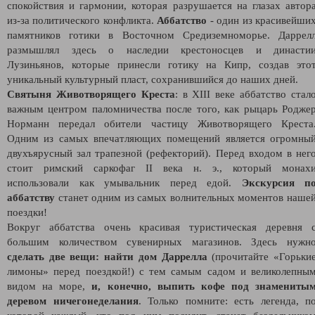
спокойствия и гармонии, которая разрушается на глазах автор
из-за политического конфликта.
Аббатство
- один из красивейши
памятников готики в Восточном Средиземноморье. Даррел
размышлял здесь о наследии крестоносцев и династи
Лузиньянов, которые принесли готику на Кипр, создав это
уникальный культурный пласт, сохранившийся до наших дней.
Святыня Животворящего Креста
: в XIII веке аббатство стал
важным центром паломничества после того, как рыцарь Родже
Норманн передал обители частицу Животворящего Креста
Одним из самых впечатляющих помещений является огромны
двухъярусный зал трапезной (рефекторий). Перед входом в нег
стоит римский саркофаг II века н. э., который монах
использовали как умывальник перед едой.
Экскурсия п
аббатству
станет одним из самых волнительных моментов наше
поездки!
Вокруг аббатства очень красивая туристическая деревня 
большим количеством сувенирных магазинов. Здесь нужн
сделать две вещи: найти дом Даррелла
(прочитайте «Горьки
лимоны» перед поездкой!) с тем самым садом и великолепны
видом на море,
и, конечно, выпить кофе под знамениты
деревом ничегонеделания
. Только помните: есть легенда, п