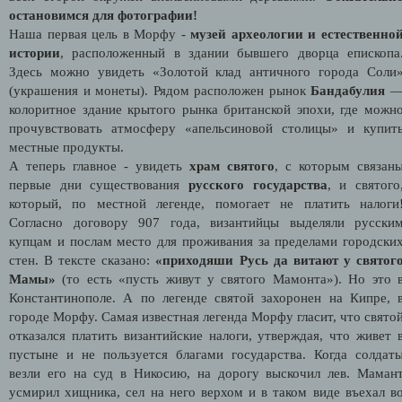
остановимся для фотографии!
Наша первая цель в Морфу -
музей археологии и естественно
истории
, расположенный в здании бывшего дворца епископа
Здесь можно увидеть «Золотой клад античного города Соли
(украшения и монеты). Рядом расположен рынок
Бандабулия
колоритное здание крытого рынка британской эпохи, где можн
прочувствовать атмосферу «апельсиновой столицы» и купит
местные продукты.
А теперь главное - увидеть
храм святого
, с которым связан
первые дни существования
русского государства
, и святого
который, по местной легенде, помогает не платить налоги
Согласно договору 907 года, византийцы выделяли русски
купцам и послам место для проживания за пределами городски
стен. В тексте сказано:
«приходяши Русь да витают у святог
Мамы»
(то есть «пусть живут у святого Мамонта»). Но это 
Константинополе. А по легенде святой захоронен на Кипре, 
городе Морфу. Самая известная легенда Морфу гласит, что свято
отказался платить византийские налоги, утверждая, что живет 
пустыне и не пользуется благами государства. Когда солдат
везли его на суд в Никосию, на дорогу выскочил лев. Маман
усмирил хищника, сел на него верхом и в таком виде въехал в