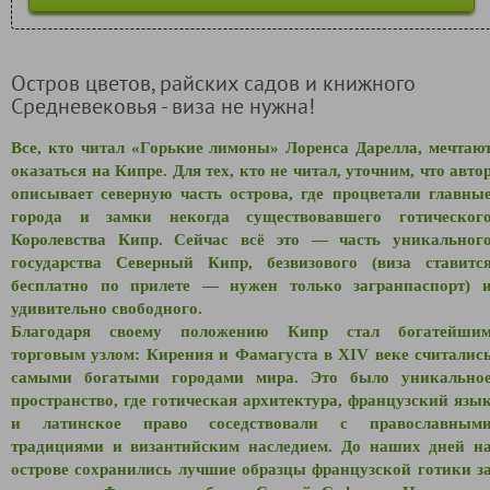
Остров цветов, райских садов и книжного
Средневековья - виза не нужна!
Все, кто читал «Горькие лимоны» Лоренса Дарелла, мечтаю
оказаться на Кипре. Для тех, кто не читал, уточним, что авто
описывает северную часть острова, где процветали главны
города и замки некогда существовавшего готическог
Королевства Кипр. Сейчас всё это — часть уникальног
государства Северный Кипр, безвизового (виза ставитс
бесплатно по прилете —
нужен только загранпаспорт) 
удивительно свободного.
Благодаря своему положению Кипр стал богатейши
торговым узлом: Кирения и Фамагуста в XIV веке считалис
самыми богатыми городами мира. Это было уникально
пространство, где готическая архитектура, французский язы
и латинское право соседствовали с православным
традициями и византийским наследием. До наших дней н
острове сохранились лучшие образцы французской готики з