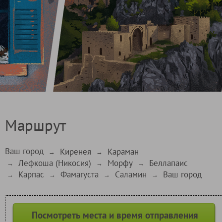
Маршрут
Ваш город
Киренея
Караман
→
→
Лефкоша (Никосия)
Морфу
Беллапаис
→
→
→
Карпас
Фамагуста
Саламин
Ваш город
→
→
→
→
Посмотреть места и время отправления