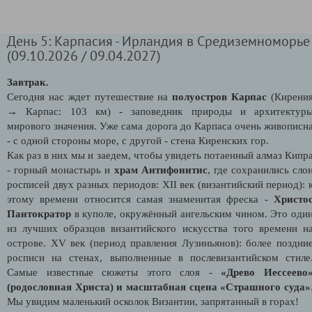
День 5: Карпасия - Ирландия в Средиземноморье
(09.10.2026 / 09.04.2027)
Завтрак.
Сегодня нас ждет путешествие на
полуостров Карпас
(Кирени
→ Карпас: 103 км) - заповедник природы и архитектур
мирового значения. Уже сама дорога до Карпаса очень живописн
- с одной стороны море, с другой - стена Киренских гор.
Как раз в них мы и заедем, чтобы увидеть потаенный алмаз Кипр
- горный монастырь и
храм Антифонитис
, где сохранились сло
росписей двух разных периодов: XII век (византийский период): 
этому времени относится самая знаменитая фреска -
Христо
Пантократор
в куполе, окружённый ангельским чином. Это оди
из лучших образцов византийского искусства того времени н
острове. XV век (период правления Лузиньянов): более поздни
росписи на стенах, выполненные в послевизантийском стиле
Самые известные сюжеты этого слоя -
«Древо Иессеево
(родословная Христа) и масштабная сцена «Страшного суда»
Мы увидим маленький осколок Византии, запрятанный в горах!