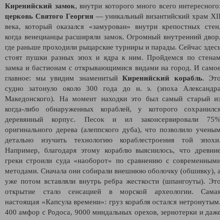
Киренийский замок
, внутри которого много всего интересного
церковь Святого Георгия
— уникальный византийский храм XI
века, который оказался «замурован» внутри крепостных стен
когда венецианцы расширяли замок. Огромный внутренний двор
где раньше проходили рыцарские турниры и парады. Сейчас здес
стоят пушки разных эпох и ядра к ним. Пройдемся по стена
замка и бастионам с открывающимися видами на город. И само
главное: мы увидим знаменитый
Киренийский корабль
. Эт
судно затонуло около 300 года до н. э. (эпоха Александр
Македонского). На момент находки это был самый старый и
когда-либо обнаруженных кораблей, у которого сохранилс
деревянный корпус. Песок и ил законсервировали 75
оригинального дерева (алеппского дуба), что позволило учены
детально изучить технологию кораблестроения той эпохи
Например, благодаря этому кораблю выяснилось, что древни
греки строили суда «наоборот» по сравнению с современным
методами. Сначала они собирали внешнюю оболочку (обшивку), 
уже потом вставляли внутрь ребра жесткости (шпангоуты). Эт
открытие стало сенсацией в морской археологии. Сама
настоящая «Капсула времени»: груз корабля остался нетронутым
400 амфор с Родоса, 9000 миндальных орехов, зернотерки и даж