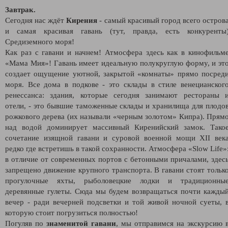
Завтрак.
Сегодня нас ждёт
Кирения
- самый красивый город всего остров
и самая красивая гавань (тут, правда, есть конкуренты
Средиземного моря!
Как раз с гавани и начнем! Атмосфера здесь как в кинофильм
«Мама Мия»! Гавань имеет идеальную полукруглую форму, и эт
создает ощущение уютной, закрытой «комнаты» прямо посред
моря. Все дома в подкове - это склады в стиле венецианског
ренессанса: здания, которые сегодня занимают рестораны 
отели, - это бывшие таможенные склады и хранилища для плодо
рожкового дерева (их называли «черным золотом» Кипра). Прям
над водой доминирует массивный Киренийский замок. Тако
сочетание изящной гавани и суровой военной мощи XII век
редко где встретишь в такой сохранности. Атмосфера «Slow Life»
в отличие от современных портов с бетонными причалами, здес
запрещено движение крупного транспорта. В гавани стоят тольк
прогулочные яхты, рыболовецкие лодки и традиционны
деревянные гулеты. Сюда мы будем возвращаться почти кажды
вечер - ради вечерней подсветки и той живой ночной суеты, 
которую стоит погрузиться полностью!
Погуляв по
знаменитой
гавани
, мы отправимся на экскурсию 