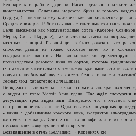
Бешпармак в районе деревни Илгаз идеально подходят дл
виноградарства. Сочетание морского бриза и горного воздух
(терруар) напомнило ему классические винодельческие регион
Средиземноморья. Работа началась с тщательного анализа почвы
Были высажены как международные сорта (Каберне Совиньон
Мерло, Сира, Шардоне), так и сделана ставка на возрождени
местных традиций. Главной целью было доказать, что регио
способен давать не только столовое вино, но и сложные
выдержанные напитки. На винодельне экспериментируют 
производством розового вина из сортов, которые традиционн
считаются исключительно «тяжёлыми» красными. Это позволяе
получать необычный вкус: свежесть белого вина с ароматико
лесных ягод, характерной для Шираза.
Винодельня расположена на склоне горы в очень красивом месте
с видом на горы Малой Азии вдали.
Нас ждёт экскурсия 
дегустация трёх видов вин
. Интересно, что в местном спа
центре вино не только пьют. Одна из самых популярных процеду
- ванна с добавлением красного вина, экстрактов виноградны
косточек и кожицы. Считается, что полифенолы в их состав
омолаживают кожу лучше любых кремов.
Возвращение в отель
(Беллапаис → Кирения: 6 км).