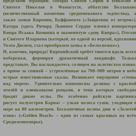
пределами Франции: соборы Святой Софии в Никосии 
Святого Николая в Фамагусте, аббатство Беллапаи
(величественный памятник средневекового зодчества), 
также замки Кирении, Буффавенто («Защитник от ветров»)
Катара (здесь Ричард Львиное Сердце пленил император
Кипра Исаака Комнина и знаменитую «деву Кипра»), Отелл
и Святого Илариона (который, по одной из версий, вдохнови
Уолта Диснея, стал прообразом замка в «Белоснежке»).
И, конечно, природа! Киренийский хребет тянется вдоль всег
побережья, формируя драматичный ландшафт. Тольк
представьте, Вы наслаждаетесь солнцем на золотистом пляже
а прямо за спиной
– устремлённые
на 700–900 метров в неб
острые известняковые скалы. Возникает ощущение «стен
над морем». Удивительно живописны долины с к
расно
землёй и оливковыми рощами, в тени которых свободн
бродят дикие ослы. Но о
собенно райскую картинк
рисует
полуостров Карпас
–
узкая полоса суши, уходящая 
море на 80 километров. Бесконечные волны дюн и
«
Золото
пляж
»
(
«
Golden Beach
»
–
один из самых красивых на всё
Средиземноморье).