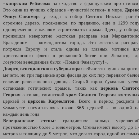
«
кипрским Реймсом
» за сходство с французским прототипом
Это один из лучших образцов «лучистой готики» в мире.
Дерев
Фикус-Сикомор
: у входа в собор Святого Николая растё
огромное дерево, посаженное, по преданию, ещё в 1299 год
одновременно с началом строительства храма. Здесь, у собора
произошла невероятно жестокая расправа над Маркантони
Брагадином — комендантом города. Эта жестокая расправ
потрясла Европу и стала одним из главных мотивов дл
христианского флота в решающей битве при Лепанто, гд
лозунгом венецианцев было: «Помни Фамагусту!».
Дворец венецианского губернатора
: сейчас это руины напроти
мечети, но три парадные арки фасада до сих пор передают было
величие ренессансного дворца. Старый город буквально усея
останками готических храмов, таких как
церковь Святог
Георгия
латинян, гигантский
храм Святого Георгия
восточны
церквей и
церковь Кармелитов
. Всего в период расцвета 
Фамагусте насчитывалось около
365
церквей - по одной н
каждый день года.
Венецианские стены:
грандиозное кольцо укреплени
протяжённостью более 3 километров. Стены имеют высоту до 1
метров и толщину до 9 метров, что делало город одной из самы