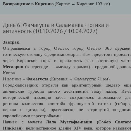
Возвращение в Кирению
(Карпас → Кирения: 103 км).
День 6: Фамагуста и Саламанка - готика и
античность (10.10.2026 / 10.04.2027)
Завтрак.
Отправляемся в город Отелло, город Отелло 365 церквей
готическую столицу Средиземноморья. Нам предстоит проехат
через Киренские горы и преодолеть всю восточную част
Месаории
(в переводе — «между горами») - срединной долин
Кипра.
И вот она –
Фамагуста
(Кирения → Фамагуста: 71 км).
Город-заповедник открыли как архитектурный шедевр ещ
английские туристы много десятилетий тому назад. Из-з
исторической изоляции здесь сохранилось аномальное дл
региона количество «чистой» французской готики (соборы
церкви и цитадели), практически не затронутой поздним
европейскими перестройками.
Начнём с мечети
Лала Мустафы-паши
(Собор Святог
Николая)
: величественное здание XIV века, которое называю