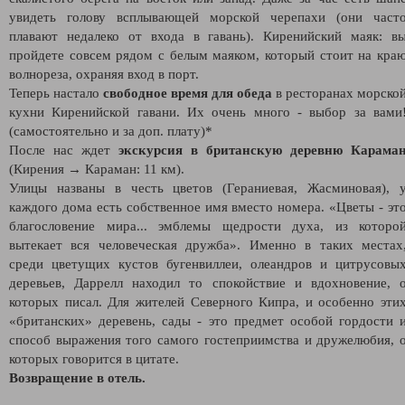
увидеть голову всплывающей морской черепахи (они част
плавают недалеко от входа в гавань). Киренийский маяк: в
пройдете совсем рядом с белым маяком, который стоит на кра
волнореза, охраняя вход в порт.
Теперь настало
свободное время для обеда
в ресторанах морско
кухни Киренийской гавани. Их очень много - выбор за вами
(самостоятельно и за доп. плату)*
После нас ждет
экскурсия в британскую деревню Карама
(Кирения → Караман: 11 км).
Улицы названы в честь цветов (Гераниевая, Жасминовая), 
каждого дома есть собственное имя вместо номера. «Цветы - эт
благословение мира... эмблемы щедрости духа, из которо
вытекает вся человеческая дружба». Именно в таких местах
среди цветущих кустов бугенвиллеи, олеандров и цитрусовы
деревьев, Даррелл находил то спокойствие и вдохновение, 
которых писал. Для жителей Северного Кипра, и особенно эти
«британских» деревень, сады - это предмет особой гордости 
способ выражения того самого гостеприимства и дружелюбия, 
которых говорится в цитате.
Возвращение в отель.