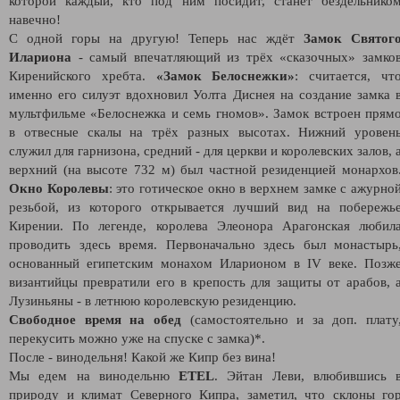
которой каждый, кто под ним посидит, станет бездельнико
навечно!
С одной горы на другую! Теперь нас ждёт
Замок Святог
Илариона
- самый впечатляющий из трёх «сказочных» замко
Киренийского хребта.
«Замок Белоснежки»
: считается, чт
именно его силуэт вдохновил Уолта Диснея на создание замка 
мультфильме «Белоснежка и семь гномов». Замок встроен прям
в отвесные скалы на трёх разных высотах. Нижний уровен
служил для гарнизона, средний - для церкви и королевских залов, 
верхний (на высоте 732 м) был частной резиденцией монархов
Окно Королевы
: это готическое окно в верхнем замке с ажурно
резьбой, из которого открывается лучший вид на побережь
Кирении. По легенде, королева Элеонора Арагонская любил
проводить здесь время. Первоначально здесь был монастырь
основанный египетским монахом Иларионом в IV веке. Позж
византийцы превратили его в крепость для защиты от арабов, 
Лузиньяны - в летнюю королевскую резиденцию.
Свободное время на обед
(самостоятельно и за доп. плату
перекусить можно уже на спуске с замка)*.
После - винодельня! Какой же Кипр без вина!
Мы едем на винодельню
ETEL
. Эйтан Леви, влюбившись 
природу и климат Северного Кипра, заметил, что склоны го