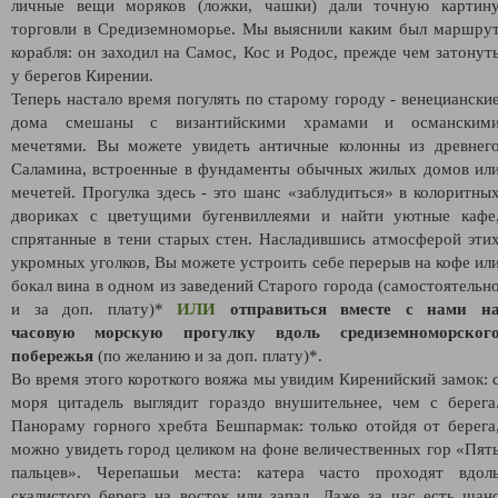
личные вещи моряков (ложки, чашки) дали точную картин
торговли в Средиземноморье. Мы выяснили каким был маршру
корабля: он заходил на Самос, Кос и Родос, прежде чем затонут
у берегов Кирении.
Теперь настало время погулять по старому городу - венециански
дома смешаны с византийскими храмами и османским
мечетями. Вы можете увидеть античные колонны из древнег
Саламина, встроенные в фундаменты обычных жилых домов ил
мечетей. Прогулка здесь - это шанс «заблудиться» в колоритны
двориках с цветущими бугенвиллеями и найти уютные кафе
спрятанные в тени старых стен. Насладившись атмосферой эти
укромных уголков, Вы можете устроить себе перерыв на кофе ил
бокал вина в одном из заведений Старого города (самостоятельн
и за доп. плату)*
ИЛИ
отправиться вместе с нами н
часовую
морскую прогулку
вдоль средиземноморског
побережья
(по желанию и за доп. плату)*.
Во время этого короткого вояжа мы увидим Киренийский замок: 
моря цитадель выглядит гораздо внушительнее, чем с берега
Панораму горного хребта Бешпармак: только отойдя от берега
можно увидеть город целиком на фоне величественных гор «Пят
пальцев». Черепашьи места: катера часто проходят вдол
скалистого берега на восток или запад. Даже за час есть шан