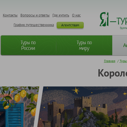
Контакты
Вопросы и ответы
Где купить
О нас
График путешественника
Агентствам
Групп
Туры по
Туры по
А
России
миру
Главная
/
Туры
Корол