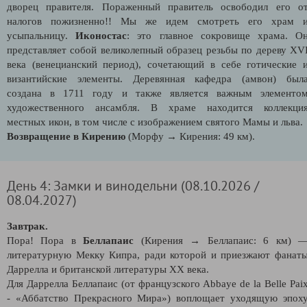
дворец правителя. Пораженный правитель освободил его о
налогов пожизненно!! Мы же идем смотреть его храм 
усыпальницу.
Иконостас
: это главное сокровище храма. О
представляет собой великолепный образец резьбы по дереву XV
века (венецианский период), сочетающий в себе готические 
византийские элементы. Деревянная кафедра (амвон) был
создана в 1711 году и также является важным элементо
художественного ансамбля. В храме находится коллекци
местных икон, в том числе с изображением святого Мамы и льва.
Возвращение в Кирению
(Морфу → Кирения: 49 км).
День 4: Замки и винодельни (08.10.2026 /
08.04.2027)
Завтрак.
Пора! Пора в
Беллапаис
(Кирения → Беллапаис: 6 км) 
литературную Мекку Кипра, ради которой и приезжают фанат
Даррелла и британской литературы XX века.
Для Даррелла Беллапаис (от французского Abbaye de la Belle Pai
- «Аббатство Прекрасного Мира») воплощает уходящую эпох