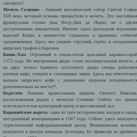
смотреть?
Мечеть Селимие
- бывший католический собор Святой Софи
XIII века, который османы превратили в мечеть. Это чистейша
французская готика (как Нотр-Дам де Пари), но с двум
достроенными минаретами. Именно здесь проходили коронаци
королей Кипра и множество страшных и кровавых событи
средневековья. Здесь мы увидим горгулий, гербы и захоронени
кипрских графов и баронов.
Бююк-Хан
: Огромный и очень-очень красивый караван-сара
1572 года. Во внутреннем дворе стоит восьмиугольная мечеть, 
на двух этажах бывшего постоялого двора теперь работаю
уютные кафе, галереи и сувенирные лавки. Здесь мы обязательн
выпьем кипрского кофе с домашним лукумом (оплачиваетс
дополнительно на месте)*.
Бедестен
: Бывшая православная церковь Святого Николая
расположенная рядом с мечетью Селимие. Сейчас это здани
используется как культурный центр и выставочный зал.
Киренийские ворота
: один из трех исторических входов в город
построенный венецианцами в 1567 году. Сейчас здесь находитс
туристический информационный центр. Венецианская колонна
находится в центре площади Ататюрка. Ее привезли из древнег