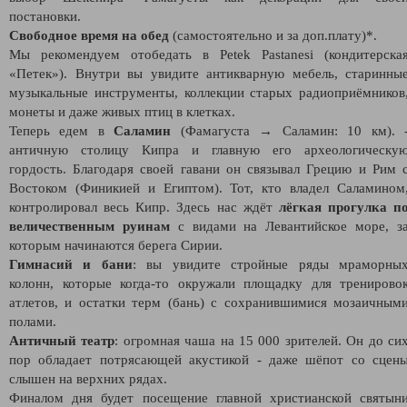
постановки.
Свободное время на обед
(самостоятельно и за доп.плату)*.
Мы рекомендуем отобедать в Petek Pastanesi (кондитерска
«Петек»). Внутри вы увидите антикварную мебель, старинны
музыкальные инструменты, коллекции старых радиоприёмников
монеты и даже живых птиц в клетках.
Теперь едем в
Саламин
(Фамагуста → Саламин: 10 км). 
античную столицу Кипра и главную его археологическу
гордость. Благодаря своей гавани он связывал Грецию и Рим 
Востоком (Финикией и Египтом). Тот, кто владел Саламином
контролировал весь Кипр. Здесь нас ждёт
лёгкая прогулка п
величественным руинам
с видами на Левантийское море, з
которым начинаются берега Сирии.
Гимнасий и бани
: вы увидите стройные ряды мраморны
колонн, которые когда-то окружали площадку для тренирово
атлетов, и остатки терм (бань) с сохранившимися мозаичным
полами.
Античный театр
: огромная чаша на 15 000 зрителей. Он до си
пор обладает потрясающей акустикой - даже шёпот со сцен
слышен на верхних рядах.
Финалом дня будет посещение главной христианской святын