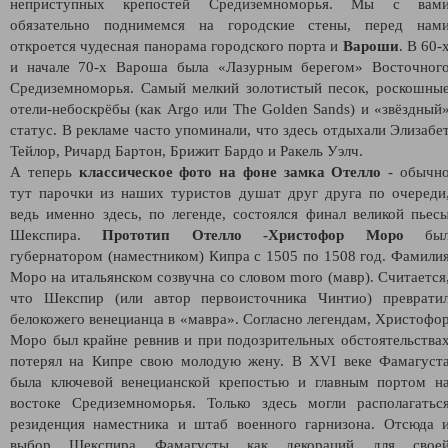
неприступных крепостей Средиземноморья. Мы с вам
обязательно поднимемся на городские стены, перед нам
откроется чудесная панорама городского порта и
Вароши
. В 60-
и начале 70-х Вароша была «Лазурным берегом» Восточног
Средиземноморья. Самый мелкий золотистый песок, роскошны
отели-небоскрёбы (как Argo или The Golden Sands) и «звёздный
статус. В рекламе часто упоминали, что здесь отдыхали Элизабе
Тейлор, Ричард Бартон, Брижит Бардо и Ракель Уэлч.
А теперь
классическое фото на фоне замка Отелло
- обычн
тут парочки из наших туристов душат друг друга по очереди
ведь именно здесь, по легенде, состоялся финал великой пьес
Шекспира.
Прототип Отелло -Христофор Моро
бы
губернатором (наместником) Кипра с 1505 по 1508 год. Фамили
Моро на итальянском созвучна со словом moro (мавр). Считается
что Шекспир (или автор первоисточника Чинтио) преврати
белокожего венецианца в «мавра». Согласно легендам, Христофо
Моро был крайне ревнив и при подозрительных обстоятельства
потерял на Кипре свою молодую жену. В XVI веке Фамагуст
была ключевой венецианской крепостью и главным портом н
востоке Средиземноморья. Только здесь могли располагатьс
резиденция наместника и штаб военного гарнизона. Отсюда 
выбор Шекспира Фамагусты как декораций для свое