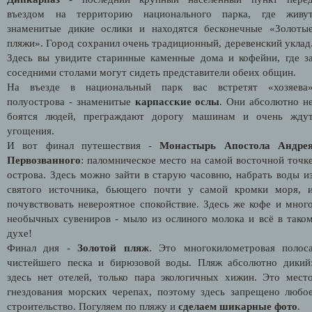
въездом на территорию национального парка, где живу
знаменитые дикие ослики и находятся бесконечные «Золоты
пляжи». Город сохранил очень традиционный, деревенский уклад
Здесь вы увидите старинные каменные дома и кофейни, где з
соседними столами могут сидеть представители обеих общин.
На въезде в национальный парк вас встретят «хозяева
полуострова - знаменитые
карпасские ослы
. Они абсолютно н
боятся людей, преграждают дорогу машинам и очень жду
угощения.
И вот финал путешествия -
Монастырь Апостола Андре
Первозванного
: паломническое место на самой восточной точк
острова. Здесь можно зайти в старую часовню, набрать воды и
святого источника, бьющего почти у самой кромки моря, 
почувствовать невероятное спокойствие. Здесь же кофе и мног
необычных сувениров - мыло из ослиного молока и всё в тако
духе!
Финал дня -
Золотой пляж
. Это многокилометровая полос
чистейшего песка и бирюзовой воды. Пляж абсолютно дикий
здесь нет отелей, только пара экологичных хижин. Это мест
гнездования морских черепах, поэтому здесь запрещено любо
строительство. Погуляем по пляжу и
сделаем шикарные фото
.