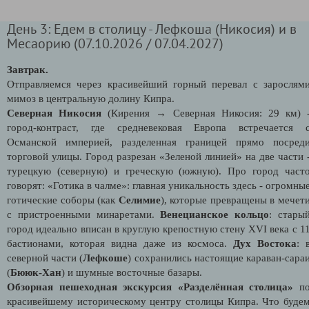
День 3: Едем в столицу - Лефкоша (Никосия) и в
Месаорию (07.10.2026 / 07.04.2027)
Завтрак.
Отправляемся через красивейший горный перевал с зарослям
мимоз в центральную долину Кипра.
Северная Никосия
(Кирения → Северная Никосия: 29 км) 
город-контраст, где средневековая Европа встречается 
Османской империей, разделенная границей прямо посред
торговой улицы. Город разрезан «Зеленой линией» на две части 
турецкую (северную) и греческую (южную). Про город част
говорят: «Готика в чалме»: главная уникальность здесь - огромны
готические соборы (как
Селимие
), которые превращены в мечет
с пристроенными минаретами.
Венецианское кольцо
: стары
город идеально вписан в круглую крепостную стену XVI века с 1
бастионами, которая видна даже из космоса.
Дух Востока
: 
северной части (
Лефкоше
) сохранились настоящие караван-сара
(
Бююк-Хан
) и шумные восточные базары.
Обзорная пешеходная экскурсия «Разделённая столица»
п
красивейшему историческому центру столицы Кипра. Что буде