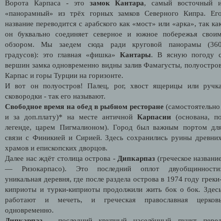
Ворота Карпаса - это
замок Кантара
, самый восточный 
«панорамный» из трёх горных замков Северного Кипра. Ег
название переводится с арабского как «мост» или «арка», так ка
он буквально соединяет северное и южное побережья свои
обзором. Мы заедем сюда ради круговой панорамы (36
градусов): это главная «фишка»
Кантары
. В ясную погоду 
вершин замка одновременно видны залив Фамагусты, полуостро
Карпас и горы Турции на горизонте.
И вот он полуостров! Палец, рог, хвост ящерицы или ручк
сковородки - так его называют.
Свободное время на обед в рыбном ресторане
(самостоятельн
и за доп.плату)* на месте античной
Карпасии
(основана, п
легенде, царем Пигмалионом). Город был важным портом дл
связи с Финикией и Сирией. Здесь сохранились руины древни
храмов и епископских дворцов.
Далее нас ждёт столица острова -
Дипкарпаз
(греческое названи
— Ризокарпасо). Это последний оплот двуобщинности
уникальная деревня, где после раздела острова в 1974 году греки
киприоты и турки-киприоты продолжили жить бок о бок.
Здес
работают и мечеть, и греческая православная церков
одновременно.
Дипкарпаз
- последний крупный населённый пункт пере