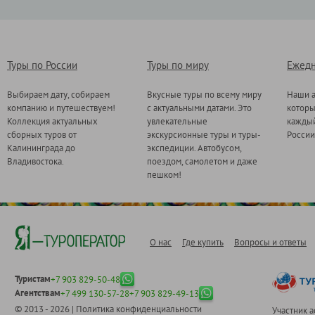
Туры по России
Туры по миру
Ежедн
Выбираем дату, собираем
Вкусные туры по всему миру
Наши а
компанию и путешествуем!
с актуальными датами. Это
котор
Коллекция актуальных
увлекательные
каждый
сборных туров от
экскурсионные туры и туры-
России
Калининграда до
экспедиции. Автобусом,
Владивостока.
поездом, самолетом и даже
пешком!
О нас
Где купить
Вопросы и ответы
Туристам
+7 903 829-50-48
Агентствам
+7 499 130-57-28
+7 903 829-49-13
© 2013 - 2026 |
Политика конфиденциальности
Участник 