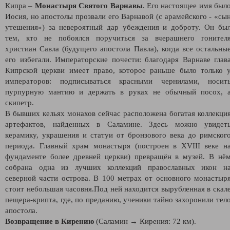
Кипра –
Монастыря Святого Варнавы
. Его настоящее имя был
Иосия, но апостолы прозвали его Варнавой (с арамейского - «сы
утешения») за невероятный дар убеждения и доброту. Он бы
тем, кто не побоялся поручиться за вчерашнего гонител
христиан Савла (будущего апостола Павла), когда все остальны
его избегали. Императорские почести: благодаря Варнаве глав
Кипрской церкви имеет право, которое раньше было только 
императоров: подписываться красными чернилами, носит
пурпурную мантию и держать в руках не обычный посох, 
скипетр.
В бывших кельях монахов сейчас расположена богатая коллекци
артефактов, найденных в Саламине. Здесь можно увидет
керамику, украшения и статуи от бронзового века до римског
периода. Главный храм монастыря (построен в XVIII веке н
фундаменте более древней церкви) превращён в музей. В нё
собрана одна из лучших коллекций православных икон н
северной части острова. В 100 метрах от основного монастыр
стоит небольшая часовня.Под ней находится вырубленная в скал
пещера-крипта, где, по преданию, ученики тайно захоронили тел
апостола.
Возвращение в Кирению
(Саламин → Кирения: 72 км).