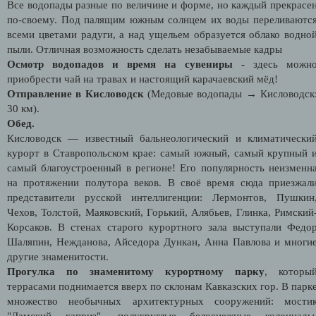
Все водопады разные по величине и форме, но каждый прекрасе
по-своему. Под палящим южным солнцем их воды переливаютс
всеми цветами радуги, а над ущельем образуется облако водно
пыли. Отличная возможность сделать незабываемые кадры
Осмотр водопадов и время на сувениры
- здесь можн
приобрести чай на травах и настоящий карачаевский мёд!
Отправление в Кисловодск
(Медовые водопады → Кисловодск
30 км).
Обед.
Кисловодск — известный бальнеологический и климатически
курорт в Ставропольском крае: самый южный, самый крупный 
самый благоустроенный в регионе! Его популярность неизменн
на протяжении полутора веков. В своё время сюда приезжал
представители русской интеллигенции: Лермонтов, Пушкин
Чехов, Толстой, Маяковский, Горький, Алябьев, Глинка, Римский
Корсаков. В стенах старого курортного зала выступали Федо
Шаляпин, Нежданова, Айседора Дункан, Анна Павлова и многи
другие знаменитости.
Прогулка по знаменитому курортному парку
, которы
террасами поднимается вверх по склонам Кавказских гор. В парк
множество необычных архитектурных сооружений: мости
"Дамский каприз", полукруглые белоснежные колоннады