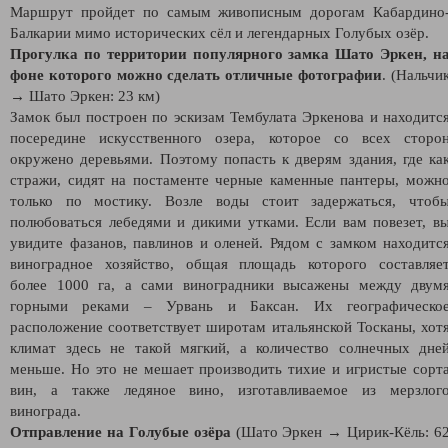
Маршрут пройдет по самым живописным дорогам Кабардино
Балкарии мимо исторических сёл и легендарных Голубых озёр.
Прогулка по территории популярного замка Шато Эркен, н
фоне которого можно сделать отличные фотографии
. (Нальчи
→ Шато Эркен: 23 км)
Замок был построен по эскизам Тембулата Эркенова и находитс
посередине искусственного озера, которое со всех сторо
окружено деревьями. Поэтому попасть к дверям здания, где ка
стражи, сидят на постаменте черные каменные пантеры, можн
только по мостику. Возле воды стоит задержаться, чтоб
полюбоваться лебедями и дикими утками. Если вам повезет, в
увидите фазанов, павлинов и оленей. Рядом с замком находитс
виноградное хозяйство, общая площадь которого составляе
более 1000 га, а сами виноградники высажены между двум
горными реками – Урвань и Баксан. Их географическо
расположение соответствует широтам итальянской Тосканы, хот
климат здесь не такой мягкий, а количество солнечных дне
меньше. Но это не мешает производить тихие и игристые сорт
вин, а также ледяное вино, изготавливаемое из мерзлог
винограда.
Отправление на Голубые озёра
(Шато Эркен → Цирик-Кёль: 6