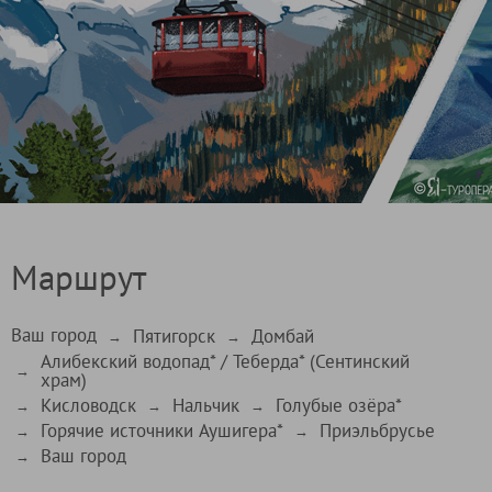
Маршрут
Ваш город
Пятигорск
Домбай
→
→
Алибекский водопад* / Теберда* (Сентинский
→
храм)
Кисловодск
Нальчик
Голубые озёра*
→
→
→
Горячие источники Аушигера*
Приэльбрусье
→
→
Ваш город
→