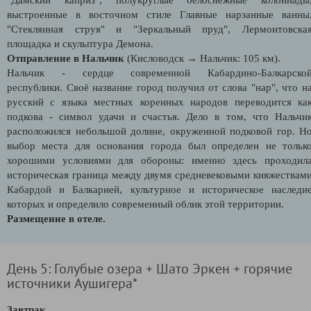
выстроенные в восточном стиле Главные нарзанные ванны
"Стеклянная струя" и "Зеркальный пруд", Лермонтовска
площадка и скульптура Демона.
Отправление в Нальчик
(Кисловодск → Нальчик: 105 км).
Нальчик - сердце современной Кабардино-Балкарско
республики. Своё название город получил от слова "нар", что н
русский с языка местных коренных народов переводится ка
подкова - символ удачи и счастья. Дело в том, что Нальчи
расположился небольшой долине, окруженной подковой гор. Н
выбор места для основания города был определен не тольк
хорошими условиями для обороны: именно здесь проходил
историческая граница между двумя средневековыми княжествам
Кабардой и Балкарией, культурное и историческое наследи
которых и определило современный облик этой территории.
Размещение в отеле.
День 5: Голубые озера + Шато Эркен + горячие
источники Аушигера*
Завтрак.