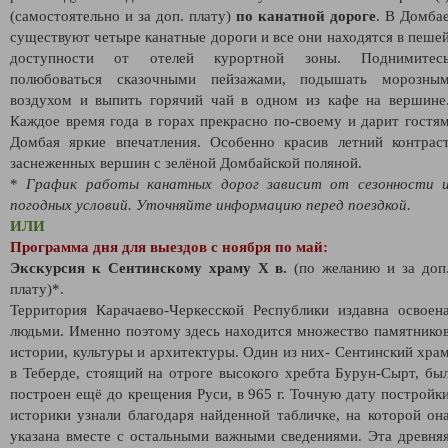
(самостоятельно и за доп. плату)
по канатной дороге
. В Домба
существуют четыре канатные дороги и все они находятся в пеше
доступности от отелей курортной зоны. Поднимитес
полюбоваться сказочными пейзажами, подышать морозны
воздухом и выпить горячий чай в одном из кафе на вершине
Каждое время года в горах прекрасно по-своему и дарит гостя
Домбая яркие впечатления. Особенно красив летний контрас
заснеженных вершин с зелёной Домбайской поляной.
*
График работы канатных дорог зависит от сезонности 
погодных условий. Уточняйте информацию перед поездкой.
ИЛИ
Программа дня для выездов с ноября по май:
Экскурсия к Сентинскому храму Х в.
(по желанию и за доп
плату)*.
Территория Карачаево-Черкесской Республики издавна освоен
людьми. Именно поэтому здесь находится множество памятнико
истории, культуры и архитектуры. Один из них- Сентинский хра
в Теберде, стоящий на отроге высокого хребта Бурун-Сырт, бы
построен ещё до крещения Руси, в 965 г. Точную дату постройк
историки узнали благодаря найденной табличке, на которой он
указана вместе с остальными важными сведениями. Эта древня