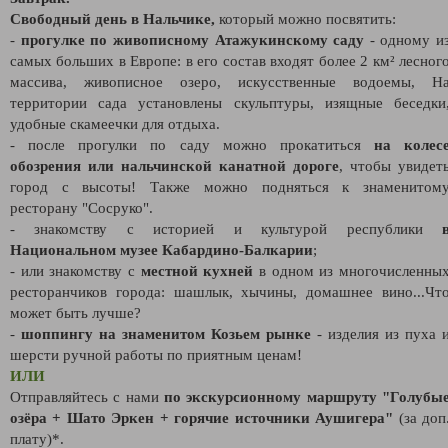
Свободный день в Нальчике,
который можно посвятить:
-
прогулке по живописному Атажукинскому саду
- одному и
самых больших в Европе: в его состав входят более 2 км² лесног
массива, живописное озеро, искусственные водоемы, Н
территории сада установлены скульптуры, изящные беседки
удобные скамеечки для отдыха.
- после прогулки по саду можно прокатиться
на колес
обозрения или нальчинской канатной дороге
, чтобы увидет
город с высоты! Также можно подняться к знаменитом
ресторану "Сосруко".
- знакомству с историей и культурой республики
Национальном музее Кабардино-Балкарии
;
- или знакомству с
местной кухней
в одном из многочисленны
ресторанчиков города: шашлык, хычины, домашнее вино...Чт
может быть лучше?
-
шоппингу на знаменитом Козьем рынке
- изделия из пуха 
шерсти ручной работы по приятным ценам!
ИЛИ
Отправляйтесь с нами
по экскурсионному маршруту "Голубы
озёра + Шато Эркен + горячие источники Аушигера"
(за доп
плату)*.