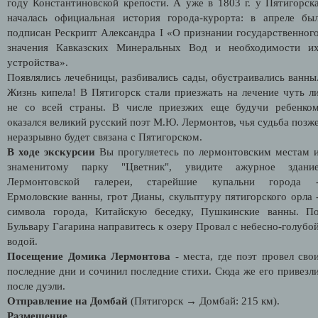
году Константиновской крепости. А уже в 1803 г. у Пятигорск
началась официальная история города-курорта: в апреле бы
подписан Рескрипт Александра I «О признании государственног
значения Кавказских Минеральных Вод и необходимости и
устройства».
Появлялись лечебницы, разбивались сады, обустраивались ванны
Жизнь кипела! В Пятигорск стали приезжать на лечение чуть л
не со всей страны. В числе приезжих еще будучи ребенко
оказался великий русский поэт М.Ю. Лермонтов, чья судьба позж
неразрывно будет связана с Пятигорском.
В ходе экскурсии
Вы прогуляетесь по лермонтовским местам 
знаменитому парку "Цветник", увидите ажурное здани
Лермонтовской галереи, старейшие купальни города 
Ермоловские ванны, грот Дианы, скульптуру пятигорского орла 
символа города, Китайскую беседку, Пушкинские ванны. П
Бульвару Гагарина направитесь к озеру Провал с небесно-голубо
водой.
Посещение Домика Лермонтова
- места, где поэт провел сво
последние дни и сочинил последние стихи. Сюда же его привезл
после дуэли.
Отправление на Домбай
(Пятигорск → Домбай: 215 км).
Размещение.