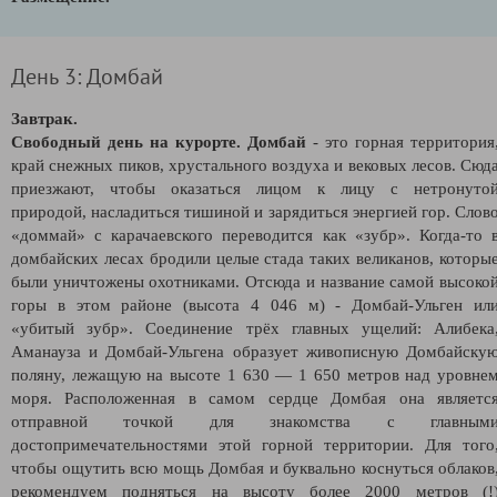
День 3: Домбай
Завтрак.
Свободный день на курорте.
Домбай
- это горная территория
край снежных пиков, хрустального воздуха и вековых лесов. Сюд
приезжают, чтобы оказаться лицом к лицу с нетронуто
природой, насладиться тишиной и зарядиться энергией гор. Слов
«доммай» с карачаевского переводится как «зубр». Когда-то 
домбайских лесах бродили целые стада таких великанов, которы
были уничтожены охотниками. Отсюда и название самой высоко
горы в этом районе (высота 4 046 м) - Домбай-Ульген ил
«убитый зубр». Соединение трёх главных ущелий: Алибека
Аманауза и Домбай-Ульгена образует живописную Домбайску
поляну, лежащую на высоте 1 630 — 1 650 метров над уровне
моря. Расположенная в самом сердце Домбая она являетс
отправной точкой для знакомства с главным
достопримечательностями этой горной территории. Для того
чтобы ощутить всю мощь Домбая и буквально коснуться облаков
рекомендуем подняться на высоту более 2000 метров (!