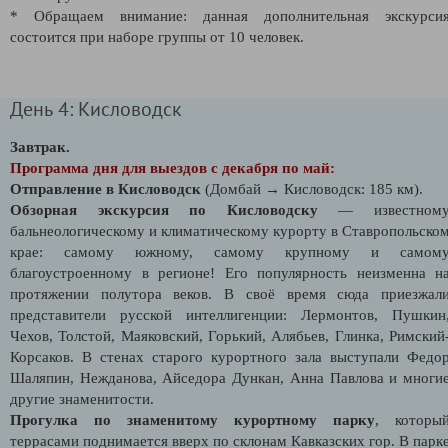
* Обращаем внимание: данная дополнительная экскурси
состоится при наборе группы от 10 человек.
День 4: Кисловодск
Завтрак.
Программа дня для выездов с декабря по май:
Отправление в Кисловодск
(Домбай → Кисловодск: 185 км).
Обзорная экскурсия по Кисловодску
— известном
бальнеологическому и климатическому курорту в Ставропольско
крае: самому южному, самому крупному и самом
благоустроенному в регионе! Его популярность неизменна н
протяжении полутора веков. В своё время сюда приезжал
представители русской интеллигенции: Лермонтов, Пушкин
Чехов, Толстой, Маяковский, Горький, Алябьев, Глинка, Римский
Корсаков. В стенах старого курортного зала выступали Федо
Шаляпин, Нежданова, Айседора Дункан, Анна Павлова и многи
другие знаменитости.
Прогулка по знаменитому курортному парку
, которы
террасами поднимается вверх по склонам Кавказских гор. В парк