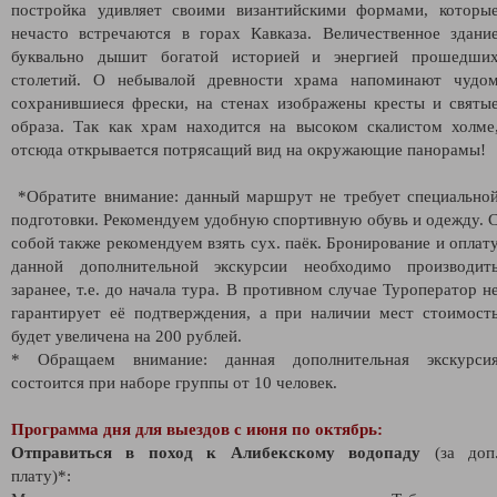
постройка удивляет своими византийскими формами, которы
нечасто встречаются в горах Кавказа. Величественное здани
буквально дышит богатой историей и энергией прошедши
столетий. О небывалой древности храма напоминают чудо
сохранившиеся фрески, на стенах изображены кресты и святы
образа. Так как храм находится на высоком скалистом холме
отсюда открывается потрясащий вид на окружающие панорамы!
*Обратите внимание: данный маршрут не требует специально
подготовки. Рекомендуем удобную спортивную обувь и одежду. 
собой также рекомендуем взять сух. паёк. Бронирование и оплат
данной дополнительной экскурсии необходимо производит
заранее, т.е. до начала тура. В противном случае Туроператор н
гарантирует её подтверждения, а при наличии мест стоимост
будет увеличена на 200 рублей.
* Обращаем внимание: данная дополнительная экскурси
состоится при наборе группы от 10 человек.
Программа дня для выездов с июня по октябрь:
Отправиться в поход к Алибекскому водопаду
(за доп
плату)*: