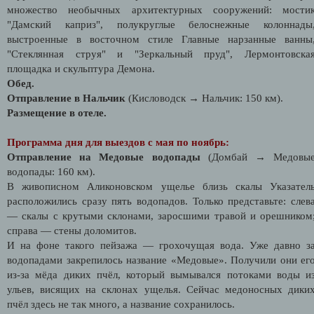
множество необычных архитектурных сооружений: мости
"Дамский каприз", полукруглые белоснежные колоннады
выстроенные в восточном стиле Главные нарзанные ванны
"Стеклянная струя" и "Зеркальный пруд", Лермонтовска
площадка и скульптура Демона.
Обед.
Отправление в Нальчик
(Кисловодск → Нальчик: 150 км).
Размещение в отеле.
Программа дня для выездов с мая по ноябрь:
Отправление на Медовые водопады
(Домбай → Медовы
водопады: 160 км).
В живописном Аликоновском ущелье близь скалы Указател
расположились сразу пять водопадов. Только представьте: слев
— скалы с крутыми склонами, заросшими травой и орешником
справа — стены доломитов.
И на фоне такого пейзажа — грохочущая вода. Уже давно з
водопадами закрепилось название «Медовые». Получили они ег
из-за мёда диких пчёл, который вымывался потоками воды и
ульев, висящих на склонах ущелья. Сейчас медоносных дики
пчёл здесь не так много, а название сохранилось.