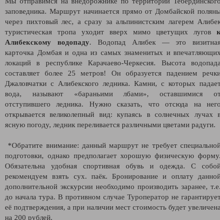
Мы отправимся на внедорожнике по территории Тебердинског
заповедника. Маршрут начинается прямо от Домбайской полян
через пихтовый лес, а сразу за альпинистским лагерем Алибе
туристическая тропа уходит вверх мимо цветущих лугов
Алибекскому водопаду
. Водопад Алибек — это визитна
карточка Домбая и одна из самых знаменитых и впечатляющи
локаций в республике Карачаево-Черкесия. Высота водопад
составляет более 25 метров! Он образуется падением речк
Джаловчатки с Алибекского ледника. Камни, с которых падае
вода, называют «бараньими лбами», оставшимися о
отступившего ледника. Нужно сказать, что отсюда на нег
открывается великолепный вид: купаясь в солнечных лучах 
ясную погоду, ледник переливается различными цветами радуги.
*Обратите внимание: данный маршрут не требует специально
подготовки, однако предполагает хорошую физическую форму
Обязательна удобная спортивная обувь и одежда. С собо
рекомендуем взять сух. паёк. Бронирование и оплату данно
дополнительной экскурсии необходимо производить заранее, т.е
до начала тура. В противном случае Туроператор не гарантируе
её подтверждения, а при наличии мест стоимость будет увеличен
на 200 рублей.