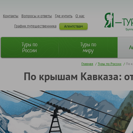
Контакты
Вопросы и ответы
Где купить
О нас
График путешественника
Агентствам
Групп
Туры по
Туры по
А
России
миру
Главная
/
Туры по России
/
По к
По крышам Кавказа: от