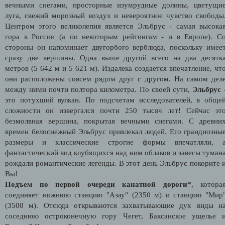
вечными снегами, просторные изумрудные долины, цветущи
луга, свежий морозный воздух и невероятное чувство свободы
Центром этого великолепия является Эльбрус - самая высока
гора в России (а по некоторым рейтингам - и в Европе). С
стороны он напоминает двугорбого верблюда, поскольку имее
сразу две вершины. Одна выше другой всего на два десятк
метров (5 642 м и 5 621 м). Издалека создается впечатление, чт
они расположены совсем рядом друг с другом. На самом дел
между ними почти полтора километра. По своей сути,
Эльбрус
это потухший вулкан. По подсчетам исследователей, в обще
сложности он извергался почти 250 тысяч лет! Сейчас эт
безмолвная вершина, покрытая вечными снегами. С древни
времен белоснежный Эльбрус привлекал людей. Его грандиозны
размеры и классические строгие формы впечатляли, 
фантастический вид клубящихся над ним облаков и завесы туман
рождали романтические легенды. В этот день Эльбрус покорите 
Вы!
Подъем по первой очереди канатной дороги*
, котора
соединяет нижнюю станцию "Азау" (2350 м) и станцию "Мир
(3500 м). Отсюда открываются захватывающие дух виды н
соседнюю остроконечную гору Чегет, Баксанское ущелье 