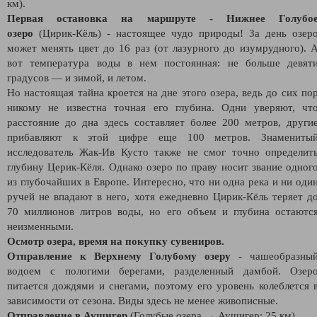
км).
Первая остановка на маршруте - Нижнее Голубо
озеро
(Цирик-Кёль) - настоящее чудо природы! За день озер
может менять цвет до 16 раз (от лазурного до изумрудного). 
вот температура воды в нем постоянная: не больше девят
градусов — и зимой, и летом.
Но настоящая тайна кроется на дне этого озера, ведь до сих по
никому не известна точная его глубина. Одни уверяют, чт
расстояние до дна здесь составляет более 200 метров, други
прибавляют к этой цифре еще 100 метров. Знамениты
исследователь Жак-Ив Кусто также не смог точно определит
глубину Церик-Кёля. Однако озеро по праву носит звание одног
из глубочайших в Европе. Интересно, что ни одна река и ни оди
ручей не впадают в него, хотя ежедневно Цирик-Кёль теряет д
70 миллионов литров воды, но его объем и глубина остаютс
неизменными.
Осмотр озера, время на покупку сувениров.
Отправление к Верхнему Голубому озеру
- чашеобразны
водоем с пологими берегами, разделенный дамбой. Озер
питается дождями и снегами, поэтому его уровень колеблется 
зависимости от сезона. Виды здесь не менее живописные.
Отправление в Аушигер
(Голубые озера → Аушигер: 25 км).