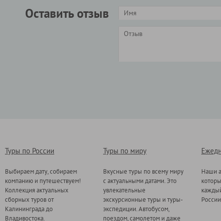
Оставить отзыв
Туры по России
Туры по миру
Ежедн
Выбираем дату, собираем
Вкусные туры по всему миру
Наши а
компанию и путешествуем!
с актуальными датами. Это
котор
Коллекция актуальных
увлекательные
каждый
сборных туров от
экскурсионные туры и туры-
России
Калининграда до
экспедиции. Автобусом,
Владивостока.
поездом, самолетом и даже