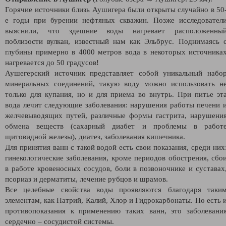
Горячие источники близь Аушигера были открыты случайно в 50
е годы при бурении нефтяных скважин. Позже исследовател
выяснили, что здешние воды нагревает расположенны
поблизости вулкан, известный нам как Эльбрус. Поднимаясь 
глубины примерно в 4000 метров вода в некоторых источника
нагревается до 50 градусов!
Аушегерский источник представляет собой уникальный набо
минеральных соединений, такую воду можно использовать н
только для купания, но и для приема во внутрь. При питье эт
вода лечит следующие заболевания: нарушения работы печени 
желчевыводящих путей, различные формы гастрита, нарушени
обмена веществ (сахарный диабет и проблемы в работ
щитовидной железы), диатез, заболевания кишечника.
Для принятия ванн с такой водой есть свои показания, среди них
гинекологические заболевания, кроме периодов обострения, сбо
в работе кровеносных сосудов, боли в позвоночнике и суставах
псориаз и дерматиты, лечение рубцов и шрамов.
Все целебные свойства воды проявляются благодаря таки
элементам, как Натрий, Калий, Хлор и Гидрокарбонаты. Но есть 
противопоказания к применению таких ванн, это заболевани
сердечно – сосудистой системы.