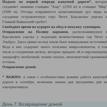
Подъем по первой очереди канатной дороги*
, котора
соединяет нижнюю станцию "Азау" (2350 м) и станцию "Мир
(3500 м). Отсюда открываются захватывающие дух виды н
соседнюю остроконечную гору Чегет, Баксанское ущелье 
Главный Кавказский хребет!
Свободное время на курорте на обед и покупку сувениров.
Отправление на Поляну нарзанов
, расположившуюся 
Баксанском ущелье у подножия величественных гор Чегет 
Эльбрус. Здесь прямо из-под земли бьют минеральные источники
Вода в них содержит много полезных микроэлементов, в то
числе и соединения железа, которые придают ей и окружающем
ландшафту необычный, можно сказать, инопланетный оранжевы
оттенок.
Отправление домой.
* ВАЖНО:
в связи с особенностями режима работа канатно
дороги в сентябре, возможна замена дня программы дня н
альтернативную.
День 7: Возвращение домой