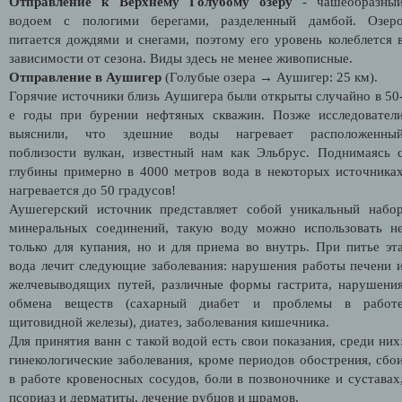
Отправление к Верхнему Голубому озеру
- чашеобразны
водоем с пологими берегами, разделенный дамбой. Озер
питается дождями и снегами, поэтому его уровень колеблется 
зависимости от сезона. Виды здесь не менее живописные.
Отправление в Аушигер
(Голубые озера → Аушигер: 25 км).
Горячие источники близь Аушигера были открыты случайно в 50
е годы при бурении нефтяных скважин. Позже исследовател
выяснили, что здешние воды нагревает расположенны
поблизости вулкан, известный нам как Эльбрус. Поднимаясь 
глубины примерно в 4000 метров вода в некоторых источника
нагревается до 50 градусов!
Аушегерский источник представляет собой уникальный набо
минеральных соединений, такую воду можно использовать н
только для купания, но и для приема во внутрь. При питье эт
вода лечит следующие заболевания: нарушения работы печени 
желчевыводящих путей, различные формы гастрита, нарушени
обмена веществ (сахарный диабет и проблемы в работ
щитовидной железы), диатез, заболевания кишечника.
Для принятия ванн с такой водой есть свои показания, среди них
гинекологические заболевания, кроме периодов обострения, сбо
в работе кровеносных сосудов, боли в позвоночнике и суставах
псориаз и дерматиты, лечение рубцов и шрамов.