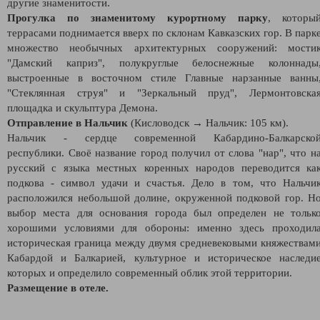
другие знаменитости.
Прогулка по знаменитому курортному парку
, которы
террасами поднимается вверх по склонам Кавказских гор. В парк
множество необычных архитектурных сооружений: мости
"Дамский каприз", полукруглые белоснежные колоннады
выстроенные в восточном стиле Главные нарзанные ванны
"Стеклянная струя" и "Зеркальный пруд", Лермонтовска
площадка и скульптура Демона.
Отправление в Нальчик
(Кисловодск → Нальчик: 105 км).
Нальчик - сердце современной Кабардино-Балкарско
республики. Своё название город получил от слова "нар", что н
русский с языка местных коренных народов переводится ка
подкова - символ удачи и счастья. Дело в том, что Нальчи
расположился небольшой долине, окруженной подковой гор. Н
выбор места для основания города был определен не тольк
хорошими условиями для обороны: именно здесь проходил
историческая граница между двумя средневековыми княжествам
Кабардой и Балкарией, культурное и историческое наследи
которых и определило современный облик этой территории.
Размещение в отеле.