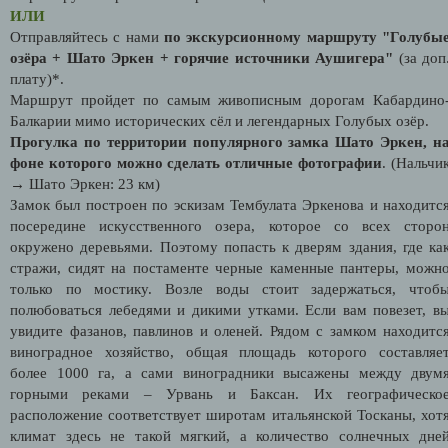
ИЛИ
Отправляйтесь с нами
по экскурсионному маршруту "Голубы
озёра + Шато Эркен + горячие источники Аушигера"
(за доп
плату)*.
Маршрут пройдет по самым живописным дорогам Кабардино
Балкарии мимо исторических сёл и легендарных Голубых озёр.
Прогулка по территории популярного замка Шато Эркен, н
фоне которого можно сделать отличные фотографии
. (Нальчи
→ Шато Эркен: 23 км)
Замок был построен по эскизам Тембулата Эркенова и находитс
посередине искусственного озера, которое со всех сторо
окружено деревьями. Поэтому попасть к дверям здания, где ка
стражи, сидят на постаменте черные каменные пантеры, можн
только по мостику. Возле воды стоит задержаться, чтоб
полюбоваться лебедями и дикими утками. Если вам повезет, в
увидите фазанов, павлинов и оленей. Рядом с замком находитс
виноградное хозяйство, общая площадь которого составляе
более 1000 га, а сами виноградники высажены между двум
горными реками – Урвань и Баксан. Их географическо
расположение соответствует широтам итальянской Тосканы, хот
климат здесь не такой мягкий, а количество солнечных дне