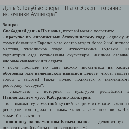
День 5: Голубые озера + Шато Эркен + горячие
источники Аушигера*
Завтрак.
Свободный день в Нальчике,
который можно посвятить:
-
прогулке по живописному Атажукинскому саду
- одному и
самых больших в Европе: в его состав входят более 2 км² лесног
массива, живописное озеро, искусственные водоемы, Н
территории сада установлены скульптуры, изящные беседки
удобные скамеечки для отдыха.
- после прогулки по саду можно прокатиться
на колес
обозрения или нальчинской канатной дороге
, чтобы увидет
город с высоты! Также можно подняться к знаменитом
ресторану "Сосруко".
- знакомству с историей и культурой республики
Национальном музее Кабардино-Балкарии
;
- или знакомству с
местной кухней
в одном из многочисленны
ресторанчиков города: шашлык, хычины, домашнее вино...Чт
может быть лучше?
-
шоппингу на знаменитом Козьем рынке
- изделия из пуха 
шерсти ручной работы по приятным ценам!