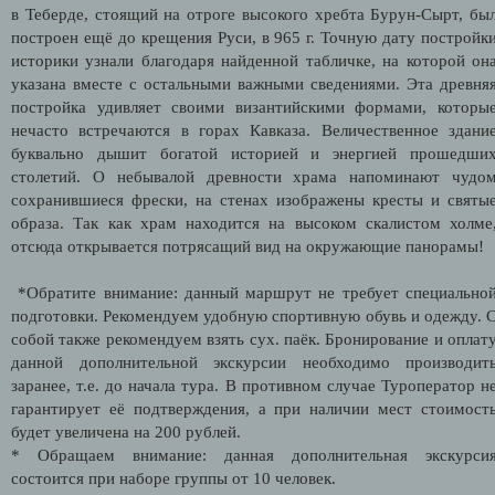
в Теберде, стоящий на отроге высокого хребта Бурун-Сырт, бы
построен ещё до крещения Руси, в 965 г. Точную дату постройк
историки узнали благодаря найденной табличке, на которой он
указана вместе с остальными важными сведениями. Эта древня
постройка удивляет своими византийскими формами, которы
нечасто встречаются в горах Кавказа. Величественное здани
буквально дышит богатой историей и энергией прошедши
столетий. О небывалой древности храма напоминают чудо
сохранившиеся фрески, на стенах изображены кресты и святы
образа. Так как храм находится на высоком скалистом холме
отсюда открывается потрясащий вид на окружающие панорамы!
*Обратите внимание: данный маршрут не требует специально
подготовки. Рекомендуем удобную спортивную обувь и одежду. 
собой также рекомендуем взять сух. паёк. Бронирование и оплат
данной дополнительной экскурсии необходимо производит
заранее, т.е. до начала тура. В противном случае Туроператор н
гарантирует её подтверждения, а при наличии мест стоимост
будет увеличена на 200 рублей.
* Обращаем внимание: данная дополнительная экскурси
состоится при наборе группы от 10 человек.