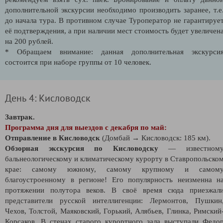
дополнительной экскурсии необходимо производить заранее, т.е
до начала тура. В противном случае Туроператор не гарантируе
её подтверждения, а при наличии мест стоимость будет увеличен
на 200 рублей.
* Обращаем внимание: данная дополнительная экскурси
состоится при наборе группы от 10 человек.
День 4: Кисловодск
Завтрак.
Программа дня для выездов с декабря по май:
Отправление в Кисловодск
(Домбай → Кисловодск: 185 км).
Обзорная экскурсия по Кисловодску
— известном
бальнеологическому и климатическому курорту в Ставропольско
крае: самому южному, самому крупному и самом
благоустроенному в регионе! Его популярность неизменна н
протяжении полутора веков. В своё время сюда приезжал
представители русской интеллигенции: Лермонтов, Пушкин
Чехов, Толстой, Маяковский, Горький, Алябьев, Глинка, Римский
Корсаков. В стенах старого курортного зала выступали Федо