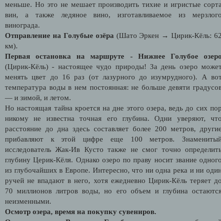
меньше. Но это не мешает производить тихие и игристые сорт
вин, а также ледяное вино, изготавливаемое из мерзлог
винограда.
Отправление на Голубые озёра
(Шато Эркен → Цирик-Кёль: 6
км).
Первая остановка на маршруте - Нижнее Голубое озер
(Цирик-Кёль) - настоящее чудо природы! За день озеро може
менять цвет до 16 раз (от лазурного до изумрудного). А во
температура воды в нем постоянная: не больше девяти градусо
— и зимой, и летом.
Но настоящая тайна кроется на дне этого озера, ведь до сих по
никому не известна точная его глубина. Одни уверяют, чт
расстояние до дна здесь составляет более 200 метров, други
прибавляют к этой цифре еще 100 метров. Знамениты
исследователь Жак-Ив Кусто также не смог точно определит
глубину Церик-Кёля. Однако озеро по праву носит звание одног
из глубочайших в Европе. Интересно, что ни одна река и ни оди
ручей не впадают в него, хотя ежедневно Цирик-Кёль теряет д
70 миллионов литров воды, но его объем и глубина остаютс
неизменными.
Осмотр озера, время на покупку сувениров.