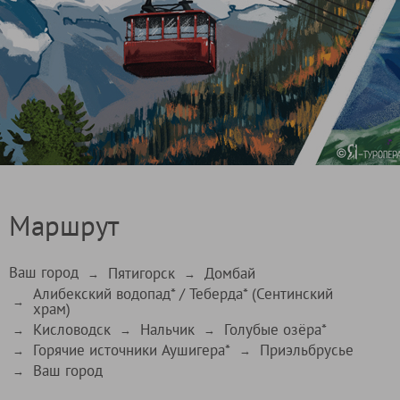
Маршрут
Ваш город
Пятигорск
Домбай
→
→
Алибекский водопад* / Теберда* (Сентинский
→
храм)
Кисловодск
Нальчик
Голубые озёра*
→
→
→
Горячие источники Аушигера*
Приэльбрусье
→
→
Ваш город
→