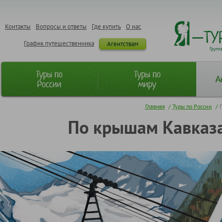
Контакты
Вопросы и ответы
Где купить
О нас
График путешественника
Агентствам
Групп
Туры по
Туры по
А
России
миру
Главная
/
Туры по России
/
По крышам Кавказа