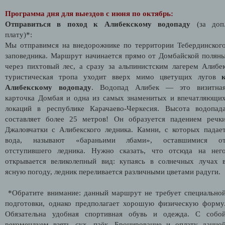
Программа дня для выездов с июня по октябрь:
Отправиться в поход к Алибекскому водопаду
(за доп
плату)*:
Мы отправимся на внедорожнике по территории Тебердинског
заповедника. Маршрут начинается прямо от Домбайской полян
через пихтовый лес, а сразу за альпинистским лагерем Алибе
туристическая тропа уходит вверх мимо цветущих лугов
Алибекскому водопаду
. Водопад Алибек — это визитна
карточка Домбая и одна из самых знаменитых и впечатляющи
локаций в республике Карачаево-Черкесия. Высота водопад
составляет более 25 метров! Он образуется падением речк
Джаловчатки с Алибекского ледника. Камни, с которых падае
вода, называют «бараньими лбами», оставшимися о
отступившего ледника. Нужно сказать, что отсюда на нег
открывается великолепный вид: купаясь в солнечных лучах 
ясную погоду, ледник переливается различными цветами радуги.
*Обратите внимание: данный маршрут не требует специально
подготовки, однако предполагает хорошую физическую форму
Обязательна удобная спортивная обувь и одежда. С собо
рекомендуем взять сух. паёк. Бронирование и оплату данно