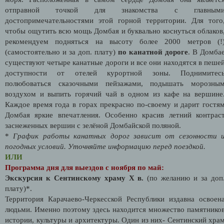
отправной точкой для знакомства с главным
достопримечательностями этой горной территории. Для того
чтобы ощутить всю мощь Домбая и буквально коснуться облаков
рекомендуем подняться на высоту более 2000 метров (!
(самостоятельно и за доп. плату)
по канатной дороге
. В Домба
существуют четыре канатные дороги и все они находятся в пеше
доступности от отелей курортной зоны. Поднимитес
полюбоваться сказочными пейзажами, подышать морозны
воздухом и выпить горячий чай в одном из кафе на вершине
Каждое время года в горах прекрасно по-своему и дарит гостя
Домбая яркие впечатления. Особенно красив летний контрас
заснеженных вершин с зелёной Домбайской поляной.
*
График работы канатных дорог зависит от сезонности 
погодных условий. Уточняйте информацию перед поездкой.
ИЛИ
Программа дня для выездов с ноября по май:
Экскурсия к Сентинскому храму Х в.
(по желанию и за доп
плату)*.
Территория Карачаево-Черкесской Республики издавна освоен
людьми. Именно поэтому здесь находится множество памятнико
истории, культуры и архитектуры. Один из них- Сентинский хра