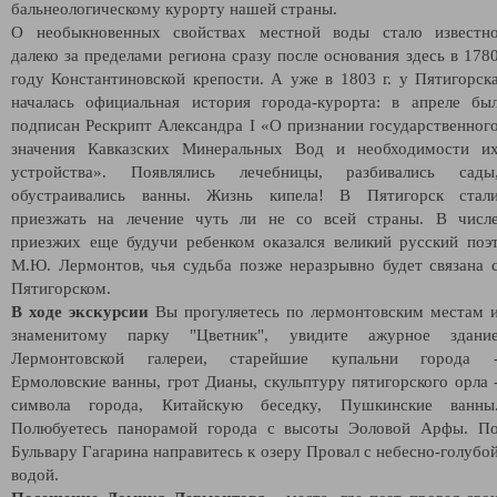
бальнеологическому курорту нашей страны.
О необыкновенных свойствах местной воды стало известн
далеко за пределами региона сразу после основания здесь в 178
году Константиновской крепости. А уже в 1803 г. у Пятигорск
началась официальная история города-курорта: в апреле бы
подписан Рескрипт Александра I «О признании государственног
значения Кавказских Минеральных Вод и необходимости и
устройства». Появлялись лечебницы, разбивались сады
обустраивались ванны. Жизнь кипела! В Пятигорск стал
приезжать на лечение чуть ли не со всей страны. В числ
приезжих еще будучи ребенком оказался великий русский поэ
М.Ю. Лермонтов, чья судьба позже неразрывно будет связана 
Пятигорском.
В ходе экскурсии
Вы прогуляетесь по лермонтовским местам 
знаменитому парку "Цветник", увидите ажурное здани
Лермонтовской галереи, старейшие купальни города 
Ермоловские ванны, грот Дианы, скульптуру пятигорского орла 
символа города, Китайскую беседку, Пушкинские ванны
Полюбуетесь панорамой города с высоты Эоловой Арфы. П
Бульвару Гагарина направитесь к озеру Провал с небесно-голубо
водой.