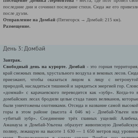
Посещение Домика Лермонтова
- места, где поэт провел сво
последние дни и сочинил последние стихи. Сюда же его привезл
после дуэли.
Отправление на Домбай
(Пятигорск → Домбай: 215 км).
Размещение.
День 3: Домбай
Завтрак.
Свободный день на курорте.
Домбай
- это горная территория
край снежных пиков, хрустального воздуха и вековых лесов. Сюд
приезжают, чтобы оказаться лицом к лицу с нетронуто
природой, насладиться тишиной и зарядиться энергией гор. Слов
«доммай» с карачаевского переводится как «зубр». Когда-то 
домбайских лесах бродили целые стада таких великанов, которы
были уничтожены охотниками. Отсюда и название самой высоко
горы в этом районе (высота 4 046 м) - Домбай-Ульген ил
«убитый зубр». Соединение трёх главных ущелий: Алибека
Аманауза и Домбай-Ульгена образует живописную Домбайску
поляну, лежащую на высоте 1 630 — 1 650 метров над уровне
моря. Расположенная в самом сердце Домбая она являетс