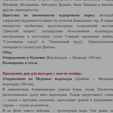
Шаляпин, Нежданова, Айседора Дункан, Анна Павлова и многи
другие знаменитости.
Прогулка по знаменитому курортному парку
, которы
террасами поднимается вверх по склонам Кавказских гор. В парк
множество необычных архитектурных сооружений: мости
"Дамский каприз", полукруглые белоснежные колоннады
выстроенные в восточном стиле Главные нарзанные ванны
"Стеклянная струя" и "Зеркальный пруд", Лермонтовска
площадка и скульптура Демона.
Обед.
Отправление в Нальчик
(Кисловодск → Нальчик: 150 км).
Размещение в отеле.
Программа дня для выездов с мая по ноябрь:
Отправление на Медовые водопады
(Домбай → Медовы
водопады: 160 км).
В живописном Аликоновском ущелье близь скалы Указател
расположились сразу пять водопадов. Только представьте: слев
— скалы с крутыми склонами, заросшими травой и орешником
справа — стены доломитов.
И на фоне такого пейзажа — грохочущая вода. Уже давно з