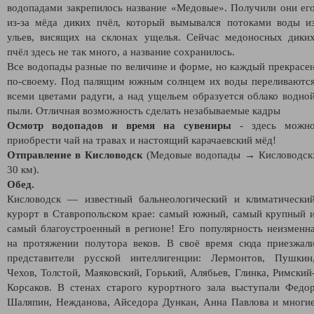
водопадами закрепилось название «Медовые». Получили они ег
из-за мёда диких пчёл, который вымывался потоками воды и
ульев, висящих на склонах ущелья. Сейчас медоносных дики
пчёл здесь не так много, а название сохранилось.
Все водопады разные по величине и форме, но каждый прекрасе
по-своему. Под палящим южным солнцем их воды переливаютс
всеми цветами радуги, а над ущельем образуется облако водно
пыли. Отличная возможность сделать незабываемые кадры
Осмотр водопадов и время на сувениры
- здесь можн
приобрести чай на травах и настоящий карачаевский мёд!
Отправление в Кисловодск
(Медовые водопады → Кисловодск
30 км).
Обед.
Кисловодск — известный бальнеологический и климатически
курорт в Ставропольском крае: самый южный, самый крупный 
самый благоустроенный в регионе! Его популярность неизменн
на протяжении полутора веков. В своё время сюда приезжал
представители русской интеллигенции: Лермонтов, Пушкин
Чехов, Толстой, Маяковский, Горький, Алябьев, Глинка, Римский
Корсаков. В стенах старого курортного зала выступали Федо
Шаляпин, Нежданова, Айседора Дункан, Анна Павлова и многи