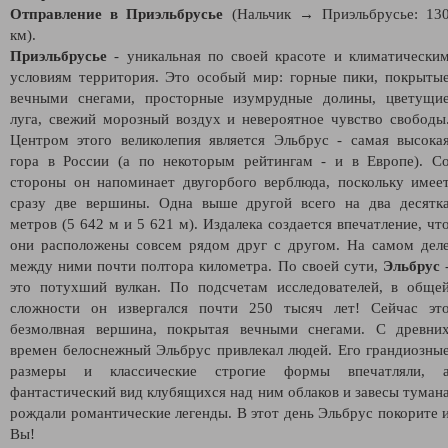
Отправление в Приэльбрусье
(Нальчик → Приэльбрусье: 13
км).
Приэльбрусье
- уникальная по своей красоте и климатически
условиям территория. Это особый мир: горные пики, покрыты
вечными снегами, просторные изумрудные долины, цветущи
луга, свежий морозный воздух и невероятное чувство свободы
Центром этого великолепия является Эльбрус - самая высока
гора в России (а по некоторым рейтингам - и в Европе). С
стороны он напоминает двугорбого верблюда, поскольку имее
сразу две вершины. Одна выше другой всего на два десятк
метров (5 642 м и 5 621 м). Издалека создается впечатление, чт
они расположены совсем рядом друг с другом. На самом дел
между ними почти полтора километра. По своей сути,
Эльбрус
это потухший вулкан. По подсчетам исследователей, в обще
сложности он извергался почти 250 тысяч лет! Сейчас эт
безмолвная вершина, покрытая вечными снегами. С древни
времен белоснежный Эльбрус привлекал людей. Его грандиозны
размеры и классические строгие формы впечатляли, 
фантастический вид клубящихся над ним облаков и завесы туман
рождали романтические легенды. В этот день Эльбрус покорите 
Вы!