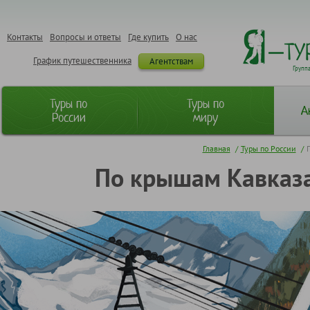
Контакты
Вопросы и ответы
Где купить
О нас
График путешественника
Агентствам
Групп
Туры по
Туры по
А
России
миру
Главная
/
Туры по России
/
По крышам Кавказа