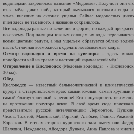
водопадами закрепилось название «Медовые». Получили они ег
из-за мёда диких пчёл, который вымывался потоками воды и
ульев, висящих на склонах ущелья. Сейчас медоносных дики
пчёл здесь не так много, а название сохранилось.
Все водопады разные по величине и форме, но каждый прекрасе
по-своему. Под палящим южным солнцем их воды переливаютс
всеми цветами радуги, а над ущельем образуется облако водно
пыли. Отличная возможность сделать незабываемые кадры
Осмотр водопадов и время на сувениры
- здесь можн
приобрести чай на травах и настоящий карачаевский мёд!
Отправление в Кисловодск
(Медовые водопады → Кисловодск
30 км).
Обед.
Кисловодск — известный бальнеологический и климатически
курорт в Ставропольском крае: самый южный, самый крупный 
самый благоустроенный в регионе! Его популярность неизменн
на протяжении полутора веков. В своё время сюда приезжал
представители русской интеллигенции: Лермонтов, Пушкин
Чехов, Толстой, Маяковский, Горький, Алябьев, Глинка, Римский
Корсаков. В стенах старого курортного зала выступали Федо
Шаляпин, Нежданова, Айседора Дункан, Анна Павлова и многи