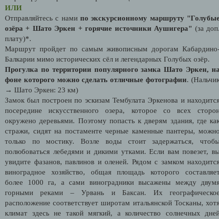
ИЛИ
Отправляйтесь с нами
по экскурсионному маршруту "Голубы
озёра + Шато Эркен + горячие источники Аушигера"
(за доп
плату)*.
Маршрут пройдет по самым живописным дорогам Кабардино
Балкарии мимо исторических сёл и легендарных Голубых озёр.
Прогулка по территории популярного замка Шато Эркен, н
фоне которого можно сделать отличные фотографии
. (Нальчи
→ Шато Эркен: 23 км)
Замок был построен по эскизам Тембулата Эркенова и находитс
посередине искусственного озера, которое со всех сторо
окружено деревьями. Поэтому попасть к дверям здания, где ка
стражи, сидят на постаменте черные каменные пантеры, можн
только по мостику. Возле воды стоит задержаться, чтоб
полюбоваться лебедями и дикими утками. Если вам повезет, в
увидите фазанов, павлинов и оленей. Рядом с замком находитс
виноградное хозяйство, общая площадь которого составляе
более 1000 га, а сами виноградники высажены между двум
горными реками – Урвань и Баксан. Их географическо
расположение соответствует широтам итальянской Тосканы, хот
климат здесь не такой мягкий, а количество солнечных дне