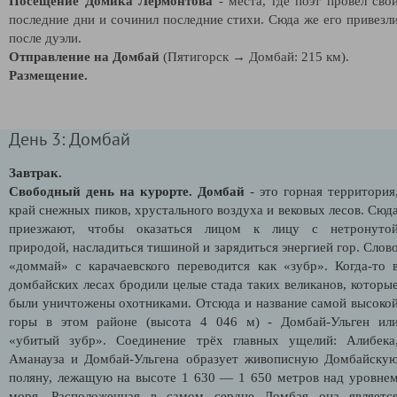
Посещение Домика Лермонтова
- места, где поэт провел сво
последние дни и сочинил последние стихи. Сюда же его привезл
после дуэли.
Отправление на Домбай
(Пятигорск → Домбай: 215 км).
Размещение.
День 3: Домбай
Завтрак.
Свободный день на курорте.
Домбай
- это горная территория
край снежных пиков, хрустального воздуха и вековых лесов. Сюд
приезжают, чтобы оказаться лицом к лицу с нетронуто
природой, насладиться тишиной и зарядиться энергией гор. Слов
«доммай» с карачаевского переводится как «зубр». Когда-то 
домбайских лесах бродили целые стада таких великанов, которы
были уничтожены охотниками. Отсюда и название самой высоко
горы в этом районе (высота 4 046 м) - Домбай-Ульген ил
«убитый зубр». Соединение трёх главных ущелий: Алибека
Аманауза и Домбай-Ульгена образует живописную Домбайску
поляну, лежащую на высоте 1 630 — 1 650 метров над уровне
моря. Расположенная в самом сердце Домбая она являетс