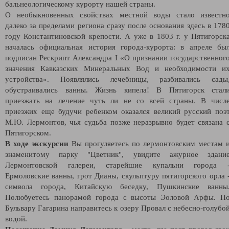
бальнеологическому курорту нашей страны.
О необыкновенных свойствах местной воды стало известн
далеко за пределами региона сразу после основания здесь в 178
году Константиновской крепости. А уже в 1803 г. у Пятигорск
началась официальная история города-курорта: в апреле бы
подписан Рескрипт Александра I «О признании государственног
значения Кавказских Минеральных Вод и необходимости и
устройства». Появлялись лечебницы, разбивались сады
обустраивались ванны. Жизнь кипела! В Пятигорск стал
приезжать на лечение чуть ли не со всей страны. В числ
приезжих еще будучи ребенком оказался великий русский поэ
М.Ю. Лермонтов, чья судьба позже неразрывно будет связана 
Пятигорском.
В ходе экскурсии
Вы прогуляетесь по лермонтовским местам 
знаменитому парку "Цветник", увидите ажурное здани
Лермонтовской галереи, старейшие купальни города 
Ермоловские ванны, грот Дианы, скульптуру пятигорского орла 
символа города, Китайскую беседку, Пушкинские ванны
Полюбуетесь панорамой города с высоты Эоловой Арфы. П
Бульвару Гагарина направитесь к озеру Провал с небесно-голубо
водой.