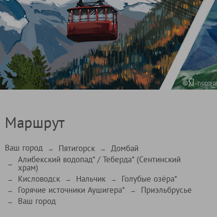
Маршрут
Ваш город
Пятигорск
Домбай
→
→
Алибекский водопад* / Теберда* (Сентинский
→
храм)
Кисловодск
Нальчик
Голубые озёра*
→
→
→
Горячие источники Аушигера*
Приэльбрусье
→
→
Ваш город
→