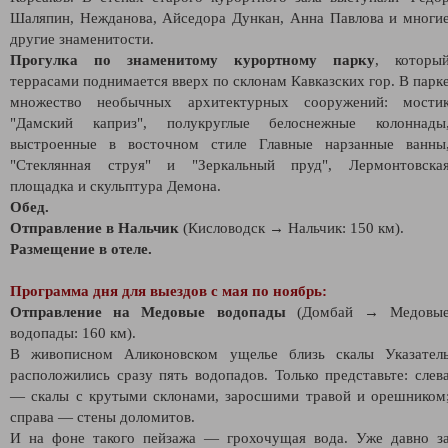
Шаляпин, Нежданова, Айседора Дункан, Анна Павлова и многи
другие знаменитости.
Прогулка по знаменитому курортному парку
, которы
террасами поднимается вверх по склонам Кавказских гор. В парк
множество необычных архитектурных сооружений: мости
"Дамский каприз", полукруглые белоснежные колоннады
выстроенные в восточном стиле Главные нарзанные ванны
"Стеклянная струя" и "Зеркальный пруд", Лермонтовска
площадка и скульптура Демона.
Обед.
Отправление в Нальчик
(Кисловодск → Нальчик: 150 км).
Размещение в отеле.
Программа дня для выездов с мая по ноябрь:
Отправление на Медовые водопады
(Домбай → Медовы
водопады: 160 км).
В живописном Аликоновском ущелье близь скалы Указател
расположились сразу пять водопадов. Только представьте: слев
— скалы с крутыми склонами, заросшими травой и орешником
справа — стены доломитов.
И на фоне такого пейзажа — грохочущая вода. Уже давно з