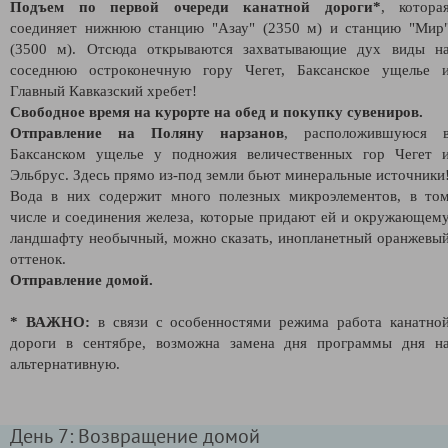
Подъем по первой очереди канатной дороги*
, котора
соединяет нижнюю станцию "Азау" (2350 м) и станцию "Мир
(3500 м). Отсюда открываются захватывающие дух виды н
соседнюю остроконечную гору Чегет, Баксанское ущелье 
Главный Кавказский хребет!
Свободное время на курорте на обед и покупку сувениров.
Отправление на Поляну нарзанов
, расположившуюся 
Баксанском ущелье у подножия величественных гор Чегет 
Эльбрус. Здесь прямо из-под земли бьют минеральные источники
Вода в них содержит много полезных микроэлементов, в то
числе и соединения железа, которые придают ей и окружающем
ландшафту необычный, можно сказать, инопланетный оранжевы
оттенок.
Отправление домой.
* ВАЖНО:
в связи с особенностями режима работа канатно
дороги в сентябре, возможна замена дня программы дня н
альтернативную.
День 7: Возвращение домой