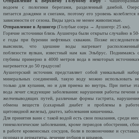
Отправление к Верхнему Голубому озеру
- чашеобразны
водоем с пологими берегами, разделенный дамбой. Озер
питается дождями и снегами, поэтому его уровень колеблется 
зависимости от сезона. Виды здесь не менее живописные.
Отправление в Аушигер
(Голубые озера → Аушигер: 25 км).
Горячие источники близь Аушигера были открыты случайно в 50
е годы при бурении нефтяных скважин. Позже исследовател
выяснили, что здешние воды нагревает расположенны
поблизости вулкан, известный нам как Эльбрус. Поднимаясь 
глубины примерно в 4000 метров вода в некоторых источника
нагревается до 50 градусов!
Аушегерский источник представляет собой уникальный набо
минеральных соединений, такую воду можно использовать н
только для купания, но и для приема во внутрь. При питье эт
вода лечит следующие заболевания: нарушения работы печени 
желчевыводящих путей, различные формы гастрита, нарушени
обмена веществ (сахарный диабет и проблемы в работ
щитовидной железы), диатез, заболевания кишечника.
Для принятия ванн с такой водой есть свои показания, среди них
гинекологические заболевания, кроме периодов обострения, сбо
в работе кровеносных сосудов, боли в позвоночнике и суставах
псориаз и дерматиты, лечение рубцов и шрамов.