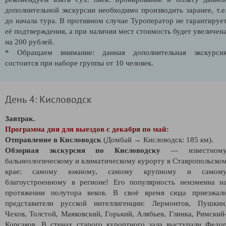
дополнительной экскурсии необходимо производить заранее, т.е
до начала тура. В противном случае Туроператор не гарантируе
её подтверждения, а при наличии мест стоимость будет увеличен
на 200 рублей.
* Обращаем внимание: данная дополнительная экскурси
состоится при наборе группы от 10 человек.
День 4: Кисловодск
Завтрак.
Программа дня для выездов с декабря по май:
Отправление в Кисловодск
(Домбай → Кисловодск: 185 км).
Обзорная экскурсия по Кисловодску
— известном
бальнеологическому и климатическому курорту в Ставропольско
крае: самому южному, самому крупному и самом
благоустроенному в регионе! Его популярность неизменна н
протяжении полутора веков. В своё время сюда приезжал
представители русской интеллигенции: Лермонтов, Пушкин
Чехов, Толстой, Маяковский, Горький, Алябьев, Глинка, Римский
Корсаков. В стенах старого курортного зала выступали Федо