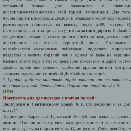
отправной точкой для знакомства с главным
достопримечательностями этой горной территории. Для того
чтобы ощутить всю мощь Домбая и буквально коснуться облаков
рекомендуем подняться на высоту более 2000 метров (!
(самостоятельно и за доп. плату)
по канатной дороге
. В Домба
существуют четыре канатные дороги и все они находятся в пеше
доступности от отелей курортной зоны. Поднимитес
полюбоваться сказочными пейзажами, подышать морозны
воздухом и выпить горячий чай в одном из кафе на вершине
Каждое время года в горах прекрасно по-своему и дарит гостя
Домбая яркие впечатления. Особенно красив летний контрас
заснеженных вершин с зелёной Домбайской поляной.
*
График работы канатных дорог зависит от сезонности 
погодных условий. Уточняйте информацию перед поездкой.
ИЛИ
Программа дня для выездов с ноября по май:
Экскурсия к Сентинскому храму Х в.
(по желанию и за доп
плату)*.
Территория Карачаево-Черкесской Республики издавна освоен
людьми. Именно поэтому здесь находится множество памятнико
истории, культуры и архитектуры. Один из них- Сентинский хра