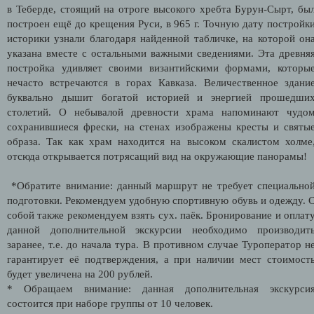
в Теберде, стоящий на отроге высокого хребта Бурун-Сырт, бы
построен ещё до крещения Руси, в 965 г. Точную дату постройк
историки узнали благодаря найденной табличке, на которой он
указана вместе с остальными важными сведениями. Эта древня
постройка удивляет своими византийскими формами, которы
нечасто встречаются в горах Кавказа. Величественное здани
буквально дышит богатой историей и энергией прошедши
столетий. О небывалой древности храма напоминают чудо
сохранившиеся фрески, на стенах изображены кресты и святы
образа. Так как храм находится на высоком скалистом холме
отсюда открывается потрясащий вид на окружающие панорамы!
*Обратите внимание: данный маршрут не требует специально
подготовки. Рекомендуем удобную спортивную обувь и одежду. 
собой также рекомендуем взять сух. паёк. Бронирование и оплат
данной дополнительной экскурсии необходимо производит
заранее, т.е. до начала тура. В противном случае Туроператор н
гарантирует её подтверждения, а при наличии мест стоимост
будет увеличена на 200 рублей.
* Обращаем внимание: данная дополнительная экскурси
состоится при наборе группы от 10 человек.