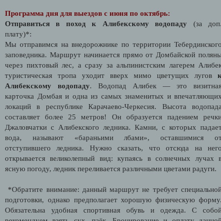
Программа дня для выездов с июня по октябрь:
Отправиться в поход к Алибекскому водопаду
(за доп
плату)*:
Мы отправимся на внедорожнике по территории Тебердинског
заповедника. Маршрут начинается прямо от Домбайской полян
через пихтовый лес, а сразу за альпинистским лагерем Алибе
туристическая тропа уходит вверх мимо цветущих лугов
Алибекскому водопаду
. Водопад Алибек — это визитна
карточка Домбая и одна из самых знаменитых и впечатляющи
локаций в республике Карачаево-Черкесия. Высота водопад
составляет более 25 метров! Он образуется падением речк
Джаловчатки с Алибекского ледника. Камни, с которых падае
вода, называют «бараньими лбами», оставшимися о
отступившего ледника. Нужно сказать, что отсюда на нег
открывается великолепный вид: купаясь в солнечных лучах 
ясную погоду, ледник переливается различными цветами радуги.
*Обратите внимание: данный маршрут не требует специально
подготовки, однако предполагает хорошую физическую форму
Обязательна удобная спортивная обувь и одежда. С собо
рекомендуем взять сух. паёк. Бронирование и оплату данно