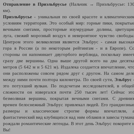
Отправление в Приэльбрусье
(Нальчик → Приэльбрусье: 13
км).
Приэльбрусье
- уникальная по своей красоте и климатически
условиям территория. Это особый мир: горные пики, покрыты
вечными снегами, просторные изумрудные долины, цветущи
луга, свежий морозный воздух и невероятное чувство свободы
Центром этого великолепия является Эльбрус - самая высока
гора в России (а по некоторым рейтингам - и в Европе). С
стороны он напоминает двугорбого верблюда, поскольку имее
сразу две вершины. Одна выше другой всего на два десятк
метров (5 642 м и 5 621 м). Издалека создается впечатление, чт
они расположены совсем рядом друг с другом. На самом дел
между ними почти полтора километра. По своей сути,
Эльбрус
это потухший вулкан. По подсчетам исследователей, в обще
сложности он извергался почти 250 тысяч лет! Сейчас эт
безмолвная вершина, покрытая вечными снегами. С древни
времен белоснежный Эльбрус привлекал людей. Его грандиозны
размеры и классические строгие формы впечатляли, 
фантастический вид клубящихся над ним облаков и завесы туман
рождали романтические легенды. В этот день Эльбрус покорите 
Вы!