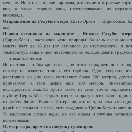
меньше. Но это не мешает производить тихие и игристые сорт
вин, а также ледяное вино, изготавливаемое из мерзлог
винограда.
Отправление на Голубые озёра
(Шато Эркен → Цирик-Кёль: 6
км).
Первая остановка на маршруте - Нижнее Голубое озер
(Цирик-Кёль) - настоящее чудо природы! За день озеро може
менять цвет до 16 раз (от лазурного до изумрудного). А во
температура воды в нем постоянная: не больше девяти градусо
— и зимой, и летом.
Но настоящая тайна кроется на дне этого озера, ведь до сих по
никому не известна точная его глубина. Одни уверяют, чт
расстояние до дна здесь составляет более 200 метров, други
прибавляют к этой цифре еще 100 метров. Знамениты
исследователь Жак-Ив Кусто также не смог точно определит
глубину Церик-Кёля. Однако озеро по праву носит звание одног
из глубочайших в Европе. Интересно, что ни одна река и ни оди
ручей не впадают в него, хотя ежедневно Цирик-Кёль теряет д
70 миллионов литров воды, но его объем и глубина остаютс
неизменными.
Осмотр озера, время на покупку сувениров.