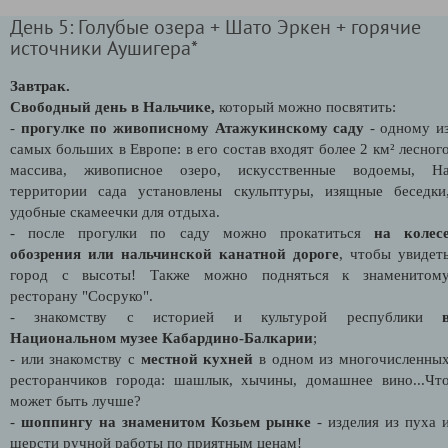
День 5: Голубые озера + Шато Эркен + горячие
источники Аушигера*
Завтрак.
Свободный день в Нальчике,
который можно посвятить:
-
прогулке по живописному Атажукинскому саду
- одному и
самых больших в Европе: в его состав входят более 2 км² лесног
массива, живописное озеро, искусственные водоемы, Н
территории сада установлены скульптуры, изящные беседки
удобные скамеечки для отдыха.
- после прогулки по саду можно прокатиться
на колес
обозрения или нальчинской канатной дороге
, чтобы увидет
город с высоты! Также можно подняться к знаменитом
ресторану "Сосруко".
- знакомству с историей и культурой республики
Национальном музее Кабардино-Балкарии
;
- или знакомству с
местной кухней
в одном из многочисленны
ресторанчиков города: шашлык, хычины, домашнее вино...Чт
может быть лучше?
-
шоппингу на знаменитом Козьем рынке
- изделия из пуха 
шерсти ручной работы по приятным ценам!