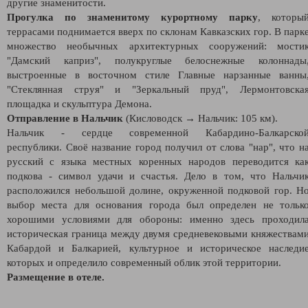
другие знаменитости.
Прогулка по знаменитому курортному парку
, которы
террасами поднимается вверх по склонам Кавказских гор. В парк
множество необычных архитектурных сооружений: мости
"Дамский каприз", полукруглые белоснежные колоннады
выстроенные в восточном стиле Главные нарзанные ванны
"Стеклянная струя" и "Зеркальный пруд", Лермонтовска
площадка и скульптура Демона.
Отправление в Нальчик
(Кисловодск → Нальчик: 105 км).
Нальчик - сердце современной Кабардино-Балкарско
республики. Своё название город получил от слова "нар", что н
русский с языка местных коренных народов переводится ка
подкова - символ удачи и счастья. Дело в том, что Нальчи
расположился небольшой долине, окруженной подковой гор. Н
выбор места для основания города был определен не тольк
хорошими условиями для обороны: именно здесь проходил
историческая граница между двумя средневековыми княжествам
Кабардой и Балкарией, культурное и историческое наследи
которых и определило современный облик этой территории.
Размещение в отеле.