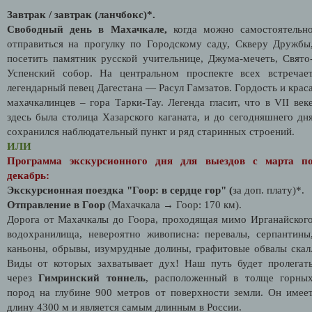
Завтрак / завтрак (ланчбокс)*.
Свободный день в Махачкале,
когда можно самостоятельн
отправиться на прогулку по Городскому саду, Скверу Дружбы
посетить памятник русской учительнице, Джума-мечеть, Свято
Успенский собор. На центральном проспекте всех встречае
легендарный певец Дагестана — Расул Гамзатов. Гордость и крас
махачкалинцев – гора Тарки-Тау. Легенда гласит, что в VII век
здесь была столица Хазарского каганата, и до сегодняшнего дн
сохранился наблюдательный пункт и ряд старинных строений.
ИЛИ
Программа экскурсионного дня для выездов с марта п
декабрь:
Экскурсионная поездка "Гоор: в сердце гор" (
за доп. плату)*.
Отправление в Гоор
(Махачкала → Гоор: 170 км).
Дорога от Махачкалы до Гоора, проходящая мимо Ирганайског
водохранилища, невероятно живописна: перевалы, серпантины
каньоны, обрывы, изумрудные долины, графитовые обвалы скал
Виды от которых захватывает дух! Наш путь будет пролегат
через
Гимринский тоннель
, расположенный в толще горны
пород на глубине 900 метров от поверхности земли. Он имее
длину 4300 м и является самым длинным в России.