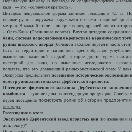
Персидскую державу. В переводе со среднеперсидского «Нарын
кала» — это «солнечная крепость».
Цитадель неправильной формы занимает площадь в 4,5 га. П
периметру она окружена наружными стенами толщиной до 3-
метров. В каждой стене – по трое ворот, древнейшие из которы
– Орта-Каны (Срединные ворота). Внутри цитадели сохранилис
бани, система водоснабжения крепости из керамических труб
руины шахского дворца
(большой входной портал и часть стен)
Есть на территории и загадочное крестообразное углубление
выложенное каменной кладкой, которое долгое время считал
цистерной для воды, но нынешние исследователи склонн
полагать, что это древнейший раннехристианский храм V века
Экскурсия предполагает
посещение исторической экспозиции 
осмотр уникального макета Дербентской крепости.
Посещение фирменного магазина Дербентского коньячног
комбината
– лучшие цены на легендарную продукцию. Советуе
посмотреть ролик об истории предприятия
перед посещение
легенды.
Размещение в отеле.
Экскурсия в Дербентский завод игристых вин
(по желанию и з
доп. плату)*
Приглашаем Вас в царство гармонии и красоты послушат