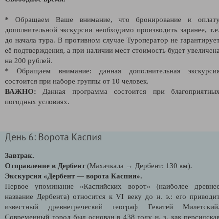
* Обращаем Ваше внимание, что бронирование и оплат
дополнительной экскурсии необходимо производить заранее, т.е
до начала тура. В противном случае Туроператор не гарантируе
её подтверждения, а при наличии мест стоимость будет увеличен
на 200 рублей.
* Обращаем внимание: данная дополнительная экскурси
состоится при наборе группы от 10 человек.
ВАЖНО:
Данная программа состоится при благоприятны
погодных условиях.
День 6: Ворота Каспия
Завтрак.
Отправление в Дербент
(Махачкала → Дербент: 130 км).
Экскурсия «Дербент — ворота Каспия».
Первое упоминание «Каспийских ворот» (наиболее древне
название Дербента) относится к VI веку до н. э.: его приводи
известный древнегреческий географ Гекатей Милетский
Современный город был основан в 438 году н. э. как персидска