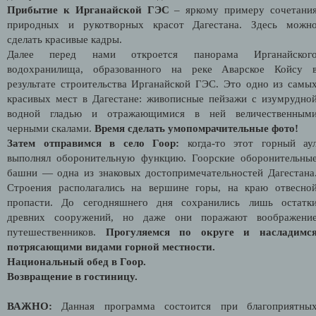
Прибытие к Ирганайской ГЭС
– яркому примеру сочетани
природных и рукотворных красот Дагестана. Здесь можн
сделать красивые кадры.
Далее перед нами откроется панорама Ирганайског
водохранилища, образованного на реке Аварское Койсу 
результате строительства Ирганайской ГЭС. Это одно из самы
красивых мест в Дагестане: живописные пейзажи с изумрудно
водной гладью и отражающимися в ней величественным
черными скалами.
Время сделать умопомрачительные фото!
Затем отправимся в село Гоор:
когда-то этот горный ау
выполнял оборонительную функцию. Гоорские оборонительны
башни — одна из знаковых достопримечательностей Дагестана
Строения располагались на вершине горы, на краю отвесно
пропасти. До сегодняшнего дня сохранились лишь остатк
древних сооружений, но даже они поражают воображени
путешественников.
Прогуляемся по округе и насладимс
потрясающими видами горной местности.
Национальный обед в Гоор.
Возвращение в гостиницу.
ВАЖНО:
Данная программа состоится при благоприятны