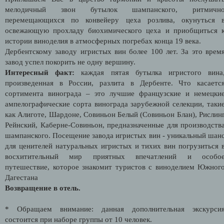
мелодичный звон бутылок шампанского, ритмичн
перемещающихся по конвейеру цеха розлива, окунуться 
освежающую прохладу биохимического цеха и приобщиться 
истории виноделия в атмосферных погребах конца 19 века.
Дербентскому заводу игристых вин более 100 лет. За это врем
завод успел покорить не одну вершину.
Интересный факт:
каждая пятая бутылка игристого вина
произведенная в России, разлита в Дербенте. Что касаетс
сортимента винограда – это лучшие французские и немецки
ампелографические сорта винограда зарубежной селекции, таки
как Алиготе, Шардоне, Совиньон Белый (Совиньон Блан), Рислин
Рейнский, Каберне-Совиньон, предназначенные для производств
шампанского. Посещение завода игристых вин - уникальный шан
для ценителей натуральных игристых и тихих вин погрузиться 
восхитительный мир приятных впечатлений и особо
путешествие, которое знакомит туристов с виноделием Южног
Дагестана
Возвращение в отель.
* Обращаем внимание: данная дополнительная экскурси
состоится при наборе группы от 10 человек.