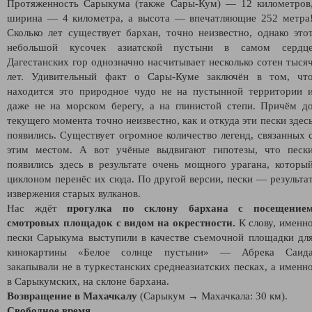
Протяженность Сарыкума (также Сары-Кум) — 12 километров
ширина — 4 километра, а высота — впечатляющие 252 метра
Сколько лет существует бархан, точно неизвестно, однако это
небольшой кусочек азиатской пустыни в самом сердц
Дагестанских гор однозначно насчитывает несколько сотен тыся
лет. Удивительный факт о Сары-Куме заключён в том, чт
находится это природное чудо не на пустынной территории 
даже не на морском берегу, а на глинистой степи. Причём д
текущего момента точно неизвестно, как и откуда эти пески здес
появились. Существует огромное количество легенд, связанных 
этим местом. А вот учёные выдвигают гипотезы, что песк
появились здесь в результате очень мощного урагана, которы
циклоном перенёс их сюда. По другой версии, пески — результа
извержения старых вулканов.
Нас ждёт
прогулка по склону бархана с посещение
смотровых площадок с видом на окрестности.
К слову, именн
пески Сарыкума выступили в качестве съемочной площадки дл
кинокартины «Белое солнце пустыни» — Абрека Саид
закапывали не в туркестанских среднеазиатских песках, а именн
в Cарыкумских, на склоне бархана.
Возвращение в Махачкалу
(Сарыкум → Махачкала: 30 км).
Свободное время.