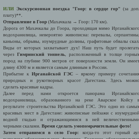
ИЛИ
Экскурсионная поездка "Гоор: в сердце гор"
(за доп
плату)**.
Отправление в Гоор
(Махачкала → Гоор: 170 км).
Дорога от Махачкалы до Гоора, проходящая мимо Ирганайског
водохранилища, невероятно живописна: перевалы, серпантины
каньоны, обрывы, изумрудные долины, графитовые обвалы скал
Виды от которых захватывает дух! Наш путь будет пролегат
через
Гимринский тоннель
, расположенный в толще горны
пород на глубине 900 метров от поверхности земли. Он имее
длину 4300 м и является самым длинным в России.
Прибытие к
Ирганайской ГЭС
– яркому примеру сочетани
природных и рукотворных красот Дагестана. Здесь можн
сделать красивые кадры.
Далее перед нами откроется панорама Ирганайског
водохранилища, образованного на реке Аварское Койсу 
результате строительства Ирганайской ГЭС. Это одно из самы
красивых мест в Дагестане: живописные пейзажи с изумрудно
водной гладью и отражающимися в ней величественным
черными скалами.
Время сделать умопомрачительные фото!
Затем отправимся в село Гоор:
когда-то этот горный ау
выполнял оборонительную функцию. Гоорские оборонительны