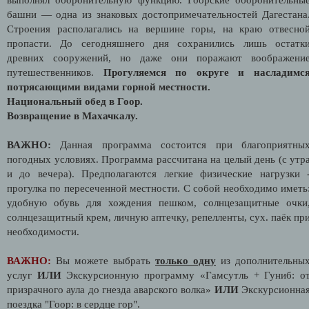
башни — одна из знаковых достопримечательностей Дагестана
Строения располагались на вершине горы, на краю отвесно
пропасти. До сегодняшнего дня сохранились лишь остатк
древних сооружений, но даже они поражают воображени
путешественников.
Прогуляемся по округе и насладимс
потрясающими видами горной местности.
Национальный обед в Гоор.
Возвращение в Махачкалу.
ВАЖНО:
Данная программа состоится при благоприятны
погодных условиях. Программа рассчитана на целый день (с утр
и до вечера). Предполагаются легкие физические нагрузки 
прогулка по пересеченной местности. С собой необходимо иметь
удобную обувь для хождения пешком, солнцезащитные очки
солнцезащитный крем, личную аптечку, репелленты, сух. паёк пр
необходимости.
ВАЖНО:
Вы можете выбрать
только одну
из дополнительны
услуг
ИЛИ
Экскурсионную программу «Гамсутль + Гуниб: о
призрачного аула до гнезда аварского волка»
ИЛИ
Экскурсионна
поездка "Гоор: в сердце гор".