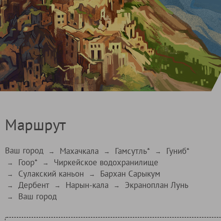
Маршрут
Ваш город
Махачкала
Гамсутль*
Гуниб*
→
→
→
Гоор*
Чиркейское водохранилище
→
→
Сулакский каньон
Бархан Сарыкум
→
→
Дербент
Нарын-кала
Экраноплан Лунь
→
→
→
Ваш город
→