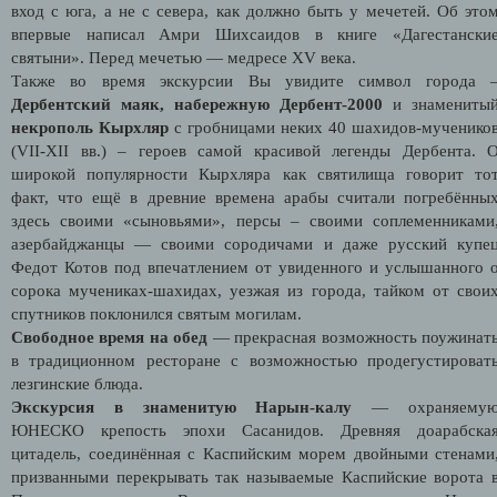
вход с юга, а не с севера, как должно быть у мечетей. Об это
впервые написал Амри Шихсаидов в книге «Дагестански
святыни». Перед мечетью — медресе XV века.
Также во время экскурсии Вы увидите символ города 
Дербентский маяк,
набережную Дербент-2000
и знамениты
некрополь Кырхляр
с гробницами неких 40 шахидов-мученико
(VII-XII вв.) – героев самой красивой легенды Дербента. 
широкой популярности Кырхляра как святилища говорит то
факт, что ещё в древние времена арабы считали погребённы
здесь своими «сыновьями», персы – своими соплеменниками
азербайджанцы — своими сородичами и даже русский купе
Федот Котов под впечатлением от увиденного и услышанного 
сорока мучениках-шахидах, уезжая из города, тайком от свои
спутников поклонился святым могилам.
Свободное время на обед
— прекрасная возможность поужинат
в традиционном ресторане c возможностью продегустироват
лезгинские блюда.
Экскурсия в знаменитую Нарын-калу
— охраняему
ЮНЕСКО крепость эпохи Сасанидов. Древняя доарабска
цитадель, соединённая с Каспийским морем двойными стенами
призванными перекрывать так называемые Каспийские ворота 