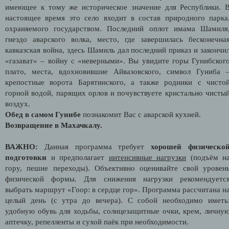
имеющее к тому же историческое значение для Республики. 
настоящее время это село входит в состав природного парка
охраняемого государством. Последний оплот имама Шамиля
гнездо аварского волка, место, где завершилась бесконечна
кавказская война, здесь Шамиль дал последний приказ и закончи
«газават» – войну с «неверными». Вы увидите горы Гунибског
плато, места, вдохновившие Айвазовского, символ Гуниба 
крепостные ворота Барятинского, а также родники с чисто
горной водой, парящих орлов и почувствуете кристально чисты
воздух.
Обед в самом Гунибе
познакомит Вас с аварской кухней.
Возвращение в Махачкалу.
ВАЖНО:
Данная программа требует
хорошей физическо
подготовки
и предполагает
интенсивные нагрузки
(подъём н
гору, пешие переходы). Объективно оценивайте свой уровен
физической формы. Для снижения нагрузки рекомендуетс
выбрать маршрут «Гоор: в сердце гор». Программа рассчитана н
целый день (с утра до вечера). С собой необходимо иметь
удобную обувь для ходьбы, солнцезащитные очки, крем, личну
аптечку, репелленты и сухой паёк при необходимости.