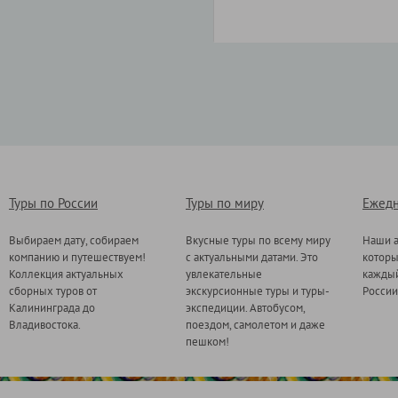
Туры по России
Туры по миру
Ежедн
Выбираем дату, собираем
Вкусные туры по всему миру
Наши а
компанию и путешествуем!
с актуальными датами. Это
котор
Коллекция актуальных
увлекательные
каждый
сборных туров от
экскурсионные туры и туры-
России
Калининграда до
экспедиции. Автобусом,
Владивостока.
поездом, самолетом и даже
пешком!