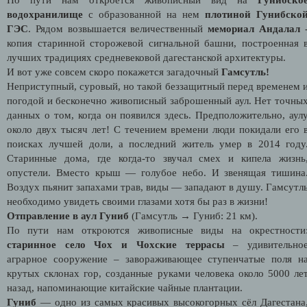
водохранилище
с образованной на нем
плотиной Гунибско
ГЭС
. Рядом возвышается величественный
мемориал Андалал
копия старинной сторожевой сигнальной башни, построенная 
лучших традициях средневековой дагестанской архитектуры.
И вот уже совсем скоро покажется загадочный
Гамсутль!
Неприступный, суровый, но такой беззащитный перед временем 
погодой и бесконечно живописный заброшенный аул. Нет точны
данных о том, когда он появился здесь. Предположительно, аул
около двух тысяч лет! С течением времени люди покидали его 
поисках лучшей доли, а последний житель умер в 2014 году
Старинные дома, где когда-то звучал смех и кипела жизнь
опустели. Вместо крыш — голубое небо. И звенящая тишина
Воздух пьянит запахами трав, виды — западают в душу. Гамсутл
необходимо увидеть своими глазами хотя бы раз в жизни!
Отправление в аул Гуниб
(Гамсутль → Гуниб: 21 км).
По пути нам откроются живописные виды на окрестности
старинное село Чох и Чохские террасы
– удивительно
аграрное сооружение – завораживающее ступенчатые поля н
крутых склонах гор, созданные руками человека около 5000 ле
назад, напоминающие китайские чайные плантации.
Гуниб
— одно из самых красивых высокогорных сёл Дагестана