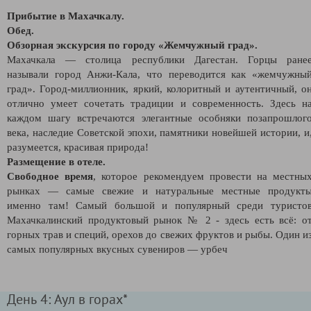
Прибытие в Махачкалу.
Обед.
Обзорная экскурсия по городу «Жемчужный град».
Махачкала — столица республики Дагестан. Горцы ране
называли город Анжи-Кала, что переводится как «жемчужны
град». Город-миллионник, яркий, колоритный и аутентичный, о
отлично умеет сочетать традиции и современность. Здесь н
каждом шагу встречаются элегантные особняки позапрошлог
века, наследие Советской эпохи, памятники новейшей истории, и
разумеется, красивая природа!
Размещение в отеле.
Свободное время
, которое рекомендуем провести на местны
рынках — самые свежие и натуральные местные продукт
именно там! Самый большой и популярный среди туристо
Махачкалинский продуктовый рынок № 2 - здесь есть всё: о
горных трав и специй, орехов до свежих фруктов и рыбы. Один и
самых популярных вкусных сувениров — урбеч
День 4: Аул в горах*