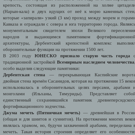
крепость, состоящая из расположенной на холме цитадел
(Нарын-кала) и двух идущих от неё к морю каменных стен
которые «запирали» узкий (3 км) проход между морем и горам
Кавказа и ограждали с севера и юга территорию города. Являяс
монументальным свидетелем эпохи Великого переселени
народов и выдающимся памятником фортификационно
архитектуры, Дербентский крепостной комплекс выполня
оборонительные функции на протяжении 1500 лет.
В 2003 году
ЮНЕСКО признало старую часть города
традиционной застройкой
Всемирным наследием человечества
особо выделив следующие памятники:
Дербентская стена
— перекрывающая Каспийские ворот
двойная стена времён Сасанидов, которая на протяжении 15 веко
использовалась в оборонительных целях персами, арабами 
монголами (Ильханы, Тимуриды). Представляет собо
единственный сохранившийся памятник древнеперсидског
фортификационного зодчества.
Джума мечеть (Пятничная мечеть)
— древнейшая в Росси
(общая и для шиитов и суннитов). На протяжении многих веко
являлась храмом, но, будучи захваченной арабами, переделана 
мечеть. Такая история строения определяет его особенности