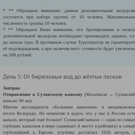
* ** Обращаем внимание: данная дополнительная экскурси
состоится при наборе группы от 10 человек. Максимальна
численность группы 18 человек.
* ** Обращаем Ваше внимание, что бронирование и оплат
дополнительной экскурсии необходимо производить заранее, т.е
до начала тура. В противном случае Туроператор не гарантируе
её подтверждения, а при наличии мест стоимость будет увеличен
на 200 рублей.
День 5: От бирюзовых вод до жёлтых песков
Завтрак.
Отправление к Сулакскому каньону
(Махачкала → Сулакски
каньон: 90 км).
Многие восхищаются «Большим каньоном» в американско
штате Колорадо. Но немногие в курсе, что у нас в России ест
каньон, который ещё больше! Сулакский каньон — один из самы
глубоких каньонов в мире (занимает 6 место в рейтинге) и самы
глубочайший в Европе, (глубина достигает 1920 метров, 