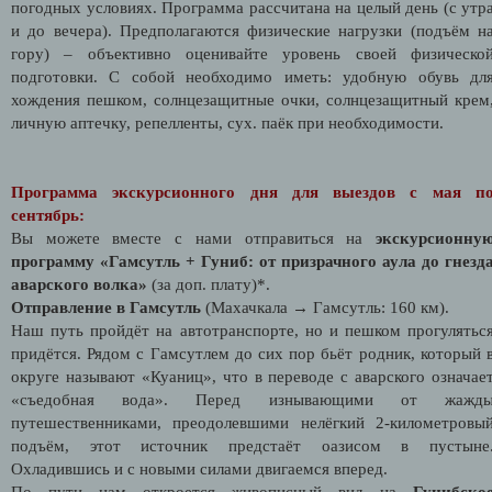
погодных условиях. Программа рассчитана на целый день (с утр
и до вечера). Предполагаются физические нагрузки (подъём н
гору) – объективно оценивайте уровень своей физическо
подготовки. С собой необходимо иметь: удобную обувь дл
хождения пешком, солнцезащитные очки, солнцезащитный крем
личную аптечку, репелленты, сух. паёк при необходимости.
Программа экскурсионного дня для выездов с мая п
сентябрь:
Вы можете вместе с нами отправиться на
экскурсионну
программу «Гамсутль + Гуниб: от призрачного аула до гнезд
аварского волка»
(за доп. плату)*.
Отправление в Гамсутль
(Махачкала → Гамсутль: 160 км).
Наш путь пройдёт на автотранспорте, но и пешком прогулятьс
придётся. Рядом с Гамсутлем до сих пор бьёт родник, который 
округе называют «Куаниц», что в переводе с аварского означае
«съедобная вода». Перед изнывающими от жажд
путешественниками, преодолевшими нелёгкий 2-километровы
подъём, этот источник предстаёт оазисом в пустыне
Охладившись и с новыми силами двигаемся вперед.
По пути нам откроется живописный вид на
Гунибско