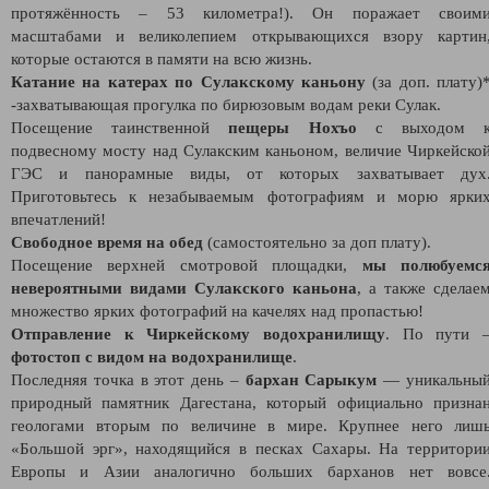
протяжённость – 53 километра!). Он поражает своим
масштабами и великолепием открывающихся взору картин
которые остаются в памяти на всю жизнь.
Катание на катерах по Сулакскому каньону
(за доп. плату)
-захватывающая прогулка по бирюзовым водам реки Сулак.
Посещение таинственной
пещеры Нохъо
с выходом 
подвесному мосту над Сулакским каньоном, величие Чиркейско
ГЭС и панорамные виды, от которых захватывает дух
Приготовьтесь к незабываемым фотографиям и морю ярки
впечатлений!
Свободное время на обед
(самостоятельно за доп плату).
Посещение верхней смотровой площадки,
мы полюбуемс
невероятными видами Сулакского каньона
, а также сделае
множество ярких фотографий на качелях над пропастью!
Отправление к Чиркейскому водохранилищу
. По пути 
фотостоп с видом на водохранилище
.
Последняя точка в этот день –
бархан Сарыкум
— уникальны
природный памятник Дагестана, который официально призна
геологами вторым по величине в мире. Крупнее него лиш
«Большой эрг», находящийся в песках Сахары. На территори
Европы и Азии аналогично больших барханов нет вовсе