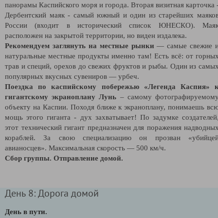
панорамы Каспийского моря и города. Вторая визитная карточка 
Дербентский маяк - самый южный и один из старейших маяко
России (входит в исторический список ЮНЕСКО). Мая
расположен на закрытой территории, но виден издалека.
Рекомендуем заглянуть на местные рынки
— самые свежие 
натуральные местные продукты именно там! Есть всё: от горны
трав и специй, орехов до свежих фруктов и рыбы. Один из самы
популярных вкусных сувениров — урбеч.
Поездка по каспийскому побережью «Легенда Каспия» 
гигантскому экраноплану Лунь
– самому фотографируемом
объекту на Каспии. Походя ближе к экраноплану, понимаешь вс
мощь этого гиганта - дух захватывает! По задумке создателей
этот технический гигант предназначен для поражения надводны
кораблей. За свою специализацию он прозван «убийце
авианосцев». Максимальная скорость — 500 км/ч.
Сбор группы. Отправление домой.
День 8: Дорога домой
День в пути.