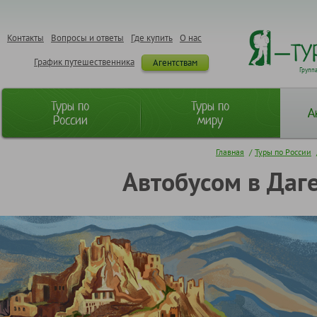
Контакты
Вопросы и ответы
Где купить
О нас
График путешественника
Агентствам
Групп
Туры по
Туры по
А
России
миру
Главная
/
Туры по России
Автобусом в Даге