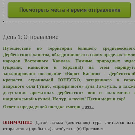
Посмотреть места и время отправления
День 1: Отправление
Путешествие по территории бывшего средневековог
Дербентского ханства, объединившего в своих пределах земл
народов Восточного Кавказа. Помимо природных чуде
(ущелий, каньонов и бархана!) на этом маршрут
запланировано посещение «Ворот Каспия» - Дербентско
крепости, охраняемой ЮНЕСКО, затерянного в гора
аварского села Гуниб, «призрачного» аула Гамсутль, а такж
дегустация ароматных дербентских вин и знакомство 
национальной кухней. Не тур, а песня! Песня моря и гор!
Отчет о предыдущей поездке смотри
здесь.
ВНИМАНИЕ!
Датой начала (окончания) тура считается дат
отправления (прибытия) автобуса из (в) Ярославля.