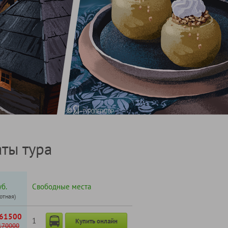
ты тура
б.
Свободные места
готная)
61500
1
Купить онлайн
170000