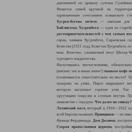
деревянной по приказу султана Сулейман
Является самой крупной на территори
гармоничным сочетанием османского ст
Хусрев-бегова мечеть
— святыня для в
Библиотека Хусревбега
— одна из старей
достопримечательностей с тем самым во
сараи, хаммам Хусревбега, Сараевская с
Безистан (1551 год), безистан Хусревбега, 
века. Конечно, узнаваемый мост Шехер-Ч
турецкого владычества.
Насытившись впечатлениями, обязатель
(именно так и никак иначе!)
выпьем кофе по
(оплачивается самостоятельно на месте)! 
пекарнях на углях. Пирог накрывают мет
которую насыпают горячие угли. Так т
хрустящим снаружи и сочным внутри. По
знакомство с городом.
Что далее по списку?
Латинский мост,
который в 1918—1922 год
всей Европы название
Принципов
— по имен
Франца Фердинанда.
Дом Деспича
, построе
Старая православная церковь
постройки