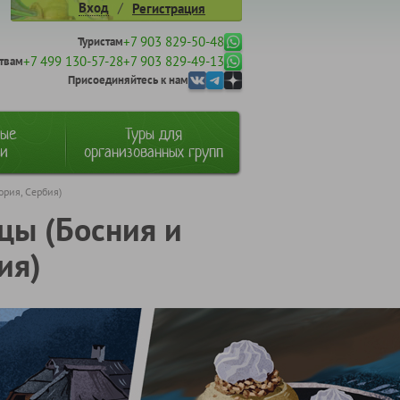
/
Вход
Регистрация
+7 903 829-50-48
Туристам
+7 499 130-57-28
+7 903 829-49-13
твам
Присоединяйтесь к нам
ные
Туры для
ии
организованных групп
ория, Сербия)
цы (Босния и
ия)