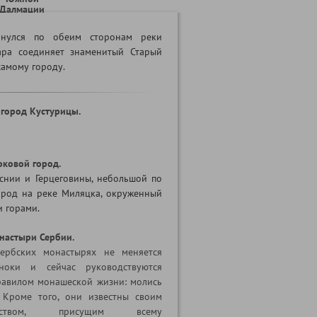
Далмации
инулся по обеим сторонам реки
ара соединяет знаменитый Старый
самому городу.
 город Кустурицы.
оковой город.
снии и Герцеговины, небольшой по
род на реке Миляцка, окруженный
 горами.
настыри Сербии.
ербских монастырях не меняется
ноки и сейчас руководствуются
авилом монашеской жизни: молись
 Кроме того, они известны своим
иимством, присущим всему