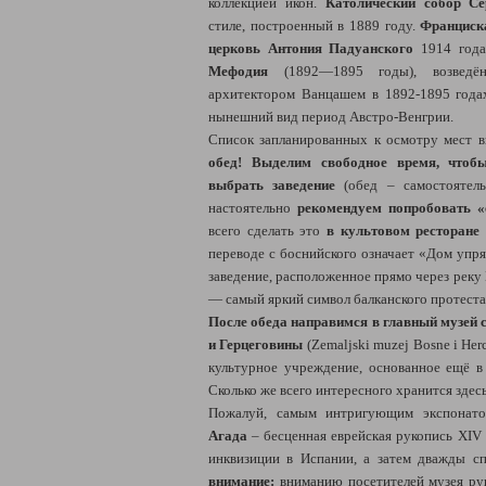
коллекцией икон.
Католический собор С
стиле, построенный в 1889 году.
Франциск
церковь Антония Падуанского
1914 год
Мефодия
(1892—1895 годы), возведён
архитектором Ванцашем в 1892-1895 года
нынешний вид период Австро-Венгрии.
Список запланированных к осмотру мест вп
обед! Выделим свободное время, чтоб
выбрать заведение
(обед – самостоятель
настоятельно
рекомендуем попробовать «
всего сделать это
в культовом ресторане
переводе с боснийского означает «Дом упр
заведение, расположенное прямо через реку
— самый яркий символ балканского протеста
После обеда направимся в главный музей 
и Герцеговины
(Zemaljski muzej Bosne i Her
культурное учреждение, основанное ещё в 
Сколько же всего интересного хранится здес
Пожалуй, самым интригующим экспонат
Агада
– бесценная еврейская рукопись XIV 
инквизиции в Испании, а затем дважды с
внимание:
вниманию посетителей музея рук