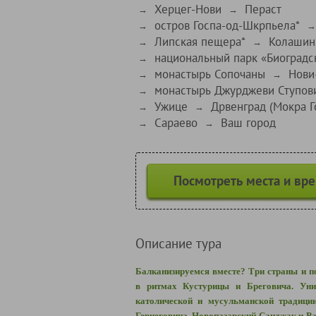
Херцег-Нови
Пераст
→
→
остров Госпа-од-Шкрпьела*
→
→
Липская пещера*
Колашин
→
→
национальный парк «Биоградск
→
монастырь Сопочаны
Нови
→
→
монастырь Джурджеви Ступов
→
Ужице
Дрвенград (Мокра Г
→
→
Сараево
Ваш город
→
→
Посмотреть места и вр
Описание тура
Балканизируемся вместе? Три страны и п
в ритмах Кустурицы и Бреговича. Уни
католической и мусульманской традици
Герцеговина, Новопазарский Санджак и Р