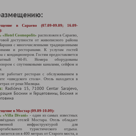
размещению:
ещение в Сараево (07.09-09.09; 16.09-
):
ь «
Hotel Cosmopolit
»
расположен в Сараево,
говой доступности от живописного района
Чаршия с многочисленными традиционными
зинами и ресторанами. К услугам гостей
а с кондиционером. Гостям предоставляется
латный Wi-Fi. Номера оборудованы
изором с спутниковыми каналами, сейфом и
м.
еле работает ресторан с обслуживанием в
ате «шведского стола». Отель находится в
етрах от реки Миляцка.
с:
Radićeva 15, 71000 Centar Sarajevo,
рация Боснии и Герцеговины, Босния и
еговина
щение в Мостар (09.09-10.09):
 «Villa Divani»
- один из самых известных
-звёздных отелей Мостара. Отель обладает
ременной инфраструктурой для
ортабельного туристического отдыха.
лагается он в 400 метрах от Старого моста, а