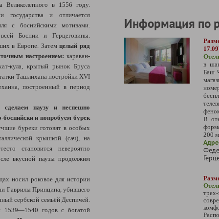
а Великолепного в 1556 году.
и государства и отличается
Информация по 
иля с боснийскими мотивами.
сей Боснии и Герцеговины.
Разм
ших в Европе. Затем
целый ряд
17.09
сточным настроением:
караван-
Отел
в ша
ахат-кула, крытый рынок Бруса
Баш 
остатки Ташлихана постройки XVI
мага
ехаина, построенный в период
номер
бесп
телев
но
сделаем паузу и неспешно
фено
-боснийски и попробуем бурек
В от
форм
Лучшие буреки готовят в особых
200 м
аллической крышкой (сач), на
Адре
есто становится невероятно
Феде
Герц
сле вкусной паузы продолжим
Разме
ах носил роковое для истории
Отель
и Гаврилы Принципа, убившего
трех
нный сербской семьёй Деспичей.
сов
комф
 1539—1540 годов с богатой
Распо