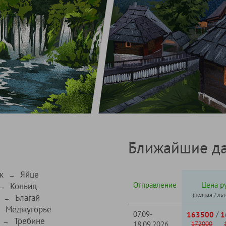
Ближайшие да
к
Яйце
→
Отправление
Цена ру
Коньиц
→
(полная / ль
Благай
→
Меджугорье
→
07.09-
/
163500
1
Требине
→
18.09.2026
172000