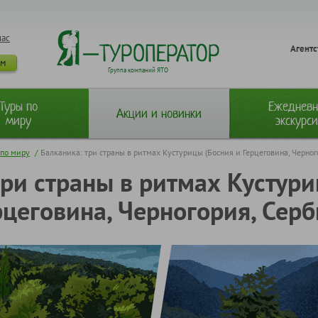
нас
Агентс
ам
Группа компаний ЯТО
Туры по
Ежеднев
Акции и новинки
миру
экскурс
 по миру
/
Балканика: три страны в ритмах Кустурицы (Босния и Герцеговина, Черног
три страны в ритмах Кустури
рцеговина, Черногория, Серб