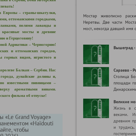
спевать!
ва Европы – страны-шкатулки,
Мостар живописно раск
ями, оттоманскими городками,
Неретвы. Две части Мост
лавками, полями лаванды и
мост, некогда давший имя 
красивые мосты и древние
нию и Герцоговину!
рной Адриатики – Черногорию!
Вышеград -
нских и оттоманских городов,
ты горных видов, игристого и
Сараево - Р
королеве Балкан – Сербии. Нас
Столица Бо
города, дунайские долины и,
площади го
рно известными пивницами –
Динарскими
верху ароматными винами.
ского фильма об отпуске!
Великие мо
Жизнь в с
веками. И
ы «Le Grand Voyage»
древним пр
анементом «Haïdouti
и трудись.
айте, чтобы
гостепр
09.2026)