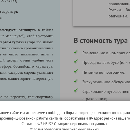
правосла
России. В
 аэропорт.
радушием.
е.
омендуем заглянуть в тайное
 на маршруте!), чтобы устроить
В стоимость тура
сертом туфахия
(варёное яблоко
ахия считалась «романтическим»
Размещение в номерах с 
а её часто заказывали пары в
кой десерт очень удобно есть
Проезд на автобусе (или 
тафора боснийского характера:
Питание по программе;
зни, сладость сиропа указывает
ливок олицетворяет невероятную
Экскурсионное обслужива
Страхование путешествен
по перелету, транспортному
страхованию;
страхованию путешественников
Услуги сопровождающего
формационных блоках справа,
нашем сайте мы используем cookie для сбора информации технического характ
 персонифицированной работы сайта мы обрабатываем IP-адрес региона вашег
* в соответствии с программой
жет измениться при изменении
Согласно ФЗ №152 О защите персональных данных.
Условия обработки персональных данных.