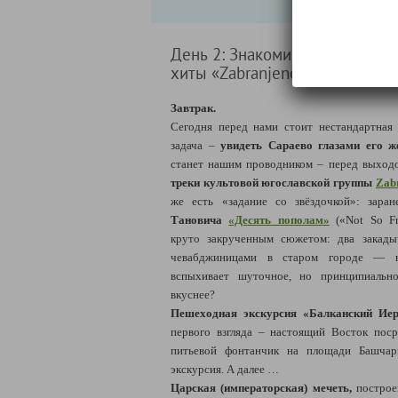
День 2: Знакомимся с роковым
хиты «Zabranjeno pušenje» (08.
Завтрак.
Сегодня перед нами стоит нестандартная
задача –
увидеть Сараево глазами его ж
станет нашим проводником – перед выхо
треки культовой югославской группы
Zabr
же есть «задание со звёздочкой»: зара
Тановича
«Десять пополам»
(«Not So Fr
круто закрученным сюжетом: два закад
чевабджиницами в старом городе — 
вспыхивает шуточное, но принципиально
вкуснее?
Пешеходная экскурсия «Балканский Иер
первого взгляда – настоящий Восток пос
питьевой фонтанчик на площади Башчар
экскурсия. А далее …
Царская (императорская) мечеть,
построе