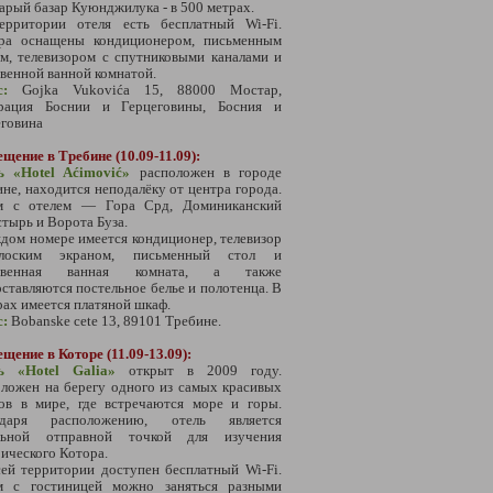
арый базар Куюнджилука - в 500 метрах.
ерритории отеля есть бесплатный Wi-Fi.
ра оснащены кондиционером, письменным
м, телевизором с спутниковыми каналами и
венной ванной комнатой.
с:
Gojka Vukovića 15, 88000 Мостар,
рация Боснии и Герцеговины, Босния и
еговина
щение в Требине (10.09-11.09):
ь «Hotel Aćimović»
расположен в городе
не, находится неподалёку от центра города.
м с отелем — Гора Срд, Доминиканский
тырь и Ворота Буза.
дом номере имеется кондиционер, телевизор
оским экраном, письменный стол и
ственная ванная комната, а также
ставляются постельное белье и полотенца. В
ах имеется платяной шкаф.
с:
Bobanske cete 13, 89101 Требине.
щение в Которе (11.09-13.09):
ь «Hotel Galia»
открыт в 2009 году.
ложен на берегу одного из самых красивых
вов в мире, где встречаются море и горы.
одаря расположению, отель является
льной отправной точкой для изучения
ического Котора.
ей территории доступен бесплатный Wi‑Fi.
м с гостиницей можно заняться разными