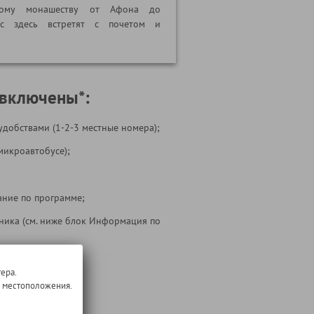
вному монашеству от Афона до
ас здесь встретят с почетом и
 включены*:
удобствами (1-2-3 местные номера);
микроавтобусе);
ние по программе;
ника (см. ниже блок Информация по
 на маршруте;
ера.
о местоположения.
 тура