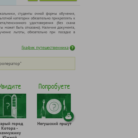
школьники, cтуденты очной формы обучения,
ьготной категории обязательно прикреплять к
ета/пенсионного удостоверения (без скана
ты может быть отказано). Наличие документа,
чение льготы, обязательно при посадке в
График путешественника
роператор"
Увидите
Попробуете
тарый город
Негушский пршут
Котора -
жемчужину
Южной