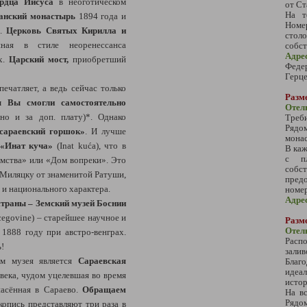
ердца Иисуса
в неоготическом
от Ст
На т
анский монастырь
1894 года и
Номе
а.
Церковь Святых Кирилла и
столо
ная в стиле неоренессанса
собст
Адре
х.
Царский мост,
приобретший
Феде
Герц
ечатляет, а ведь сейчас только
Разме
ы Вы смогли самостоятельно
Отел
но и за доп. плату)*. Однако
Треби
Рядо
сараевский горшок»
. И лучше
монас
 «Инат куча»
(Inat kuća), что в
В каж
с пл
ямства» или «Дом вопреки». Это
соб
 Миляцку от знаменитой Ратуши,
предо
 и национального характера.
номер
Адре
страны – Земский музей Боснии
cegovine) – старейшее научное и
Разме
Отел
1888 году при австро-венграх.
Распо
ь!
зали
ом музея является
Сараевская
Благ
идеа
века, чудом уцелевшая во время
истор
пасённая в Сараево.
Обращаем
На вс
Рядо
опись представляют три раза в