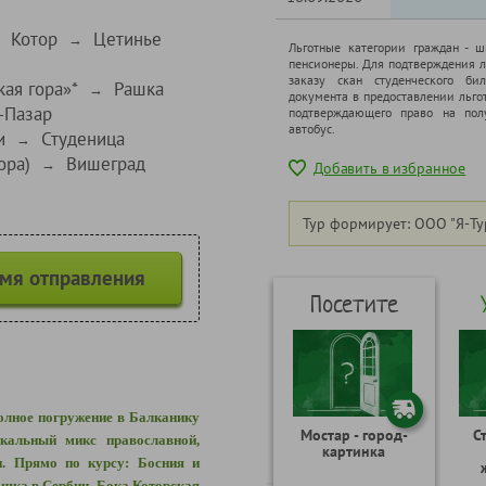
Котор
Цетинье
→
Льготные категории граждан - 
пенсионеры. Для подтверждения л
заказу скан студенческого бил
ая гора»*
Рашка
→
документа в предоставлении льго
-Пазар
подтверждающего право на полу
автобус.
и
Студеница
→
ора)
Вишеград
→
Добавить в избранное
Тур формирует: ООО "Я-Ту
емя отправления
Посетите
олное погружение в Балканику
Мостар - город-
С
кальный микс православной,
картинка
и. Прямо по курсу: Босния и
ашка в Сербии, Бока Которская