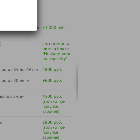
т:
 желанию под запрос
33 000 руб.
)
см. стоимость
ниже в блоке
"Информация
по перелёту"
лиц от 65 до 79 лет
4800 руб.
лиц от 80 лет и
9600 руб.
ва Госпа-од-
4500 руб.
(только при
покупке
заранее)
ы
1800 руб.
(только при
покупке
заранее)