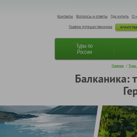
Контакты
Вопросы и ответы
Где купить
О 
График путешественника
Агентств
Туры по
России
Главная
/
Туры
Балканика: 
Ге