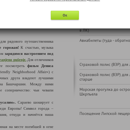
В стоимость тура не входи
Ок
 Сараево под рок-
09.2026)
1-местное размещение (по
в ЛК)
Авиабилеты (туда - обратно
 для рядового путешественника
е горожан!
К счастью, музыка
дом
зарядимся настроением под
anjeno pušenje.
Для отличников
Страховой полис (ВЗР) для 
нее посмотреть
фильм
Дениса
iendly Neighborhood Affair») с
Страховой полис (ВЗР) для 
ычных друга владеют лучшими
старше
на Башчаршии. Между ними
Морская прогулка до остро
е соперничество: чьи чевапи
Шкрпьела
усалим».
Сараево шокирует с
реди Европы! Символ города –
Посещение Липской пещер
шия, откуда и начнётся наша
нная на месте погибшей в огне