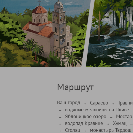
Маршрут
Ваш город
Сараево
Травни
→
→
водяные мельницы на Пливе
→
Яблоницкое озеро
Мостар
→
→
водопад Кравице
Хумац
→
→
Столац
монастырь Тврдош
→
→