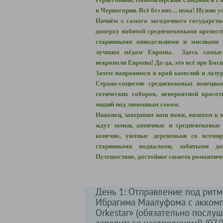
в Черногории. Всё без виз… пока! Нужно у
Начнём с самого загадочного государст
доверху набитой средневековыми крепост
старинными винодельнями и мясными 
лучшим мёдом Европы. Здесь самые 
некрополи Европы! Да-да, это всё про Бос
Затем направимся в край камелий и лазу
Страна-соцветие средневековых венециа
готических соборов, невероятной красо
мидий под лимонным соком.
Наконец, завершим наш вояж, визитом к 
ждут замки, античные и средневековые 
конечно, уютные деревеньки со всеми
старинными подвалами, забитыми до
Путешествие, достойное сюжета романтиче
День 1: Отправление под ритм
Ибрагима Маалуфома с аккомп
Orkestar» (обязательно послуш
зарядиться настроением!) (07.