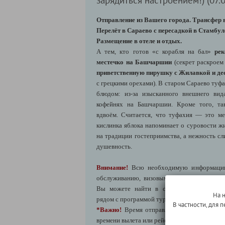
Отправление из Вашего города. Трансфер в
Перелёт в Сараево с пересадкой в Стамбул
Размещение в отеле и отдых.
А тем, кто готов «с корабля на бал»
рек
местечко на Башчаршии
(секрет раскроем
приветственную пирушку с Жилавкой и де
с грецкими орехами). В старом Сараево туф
блюдом: из-за изысканного внешнего вид
кофейнях на Башчаршии. Кроме того, та
вдвоём. Считается, что туфахия — это ме
кислинка яблока напоминает о суровости жи
на традиции гостеприимства, а нежность с
душевность.
Внимание!
Всю необходимую информацию 
обслуживанию, визовым формальностям и 
Вы можете найти в соответствующих ин
На 
рядом с программой тура.
В частности, для
*Важно!
Время отправления из городов мо
времени вылета или рейса.