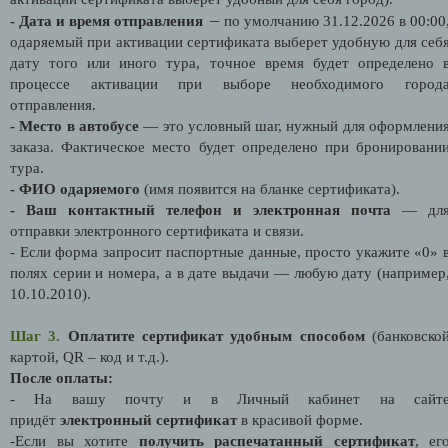
—
- Дата и время отправления
по умолчанию 31.12.2026 в 00:00
одаряемый при активации сертификата выберет удобную для себ
дату того или иного тура, точное время будет определено 
процессе активации при выборе необходимого город
отправления.
- Место в автобусе
— это условный шаг, нужный для оформлени
заказа. Фактическое место будет определено при бронировани
тура.
- ФИО одаряемого
(имя появится на бланке сертификата).
- Ваш контактный телефон и электронная почта
— дл
отправки электронного сертификата и связи.
- Если форма запросит паспортные данные, просто укажите «0» 
полях серии и номера, а в дате выдачи — любую дату (например
10.10.2010).
Шаг 3.
Оплатите сертификат удобным способом
(банковско
картой,
QR
– код и т.д.).
После оплаты:
- На вашу почту и в Личный кабинет на сайт
придёт
электронный сертификат
в красивой форме.
-Если вы хотите
получить распечатанный сертификат
, ег