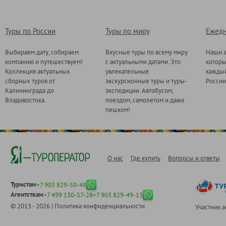
Туры по России
Туры по миру
Ежедн
Выбираем дату, собираем
Вкусные туры по всему миру
Наши а
компанию и путешествуем!
с актуальными датами. Это
котор
Коллекция актуальных
увлекательные
каждый
сборных туров от
экскурсионные туры и туры-
России
Калининграда до
экспедиции. Автобусом,
Владивостока.
поездом, самолетом и даже
пешком!
О нас
Где купить
Вопросы и ответы
Туристам
+7 903 829-50-48
Агентствам
+7 499 130-57-28
+7 903 829-49-13
© 2013 - 2026 |
Политика конфиденциальности
Участник 