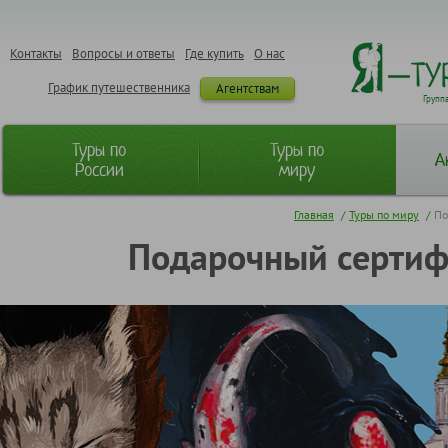
Контакты
Вопросы и ответы
Где купить
О нас
График путешественника
Агентствам
Групп
Туры по
Туры по
А
России
миру
Главная
/
Туры по миру
/
По
Подарочный сертиф