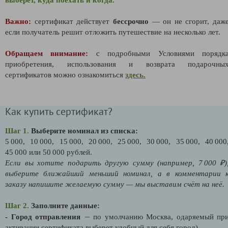
Важно:
сертификат действует
бессрочно
— он не сгорит, даж
если получатель решит отложить путешествие на несколько лет.
Обращаем внимание:
с подробными Условиями порядк
приобретения, использования и возврата подарочны
сертификатов можно ознакомиться
здесь.
Как купить сертификат?
Шаг 1.
Выберите номинал из списка:
5 000, 10 000, 15 000, 20 000, 25 000, 30 000, 35 000, 40 000
45 000 или 50 000 рублей.
Если вы хотите подарить другую сумму (например, 7 000 ₽)
выберите
ближайший
меньший
номинал, а
в
комментарии
заказу
напишите
желаемую
сумму
—
мы
выставим
счёт
на
неё.
Шаг 2.
Заполните данные:
—
- Город отправления
по умолчанию Москва, одаряемый пр
активации сертификата выберет удобный для себя город).