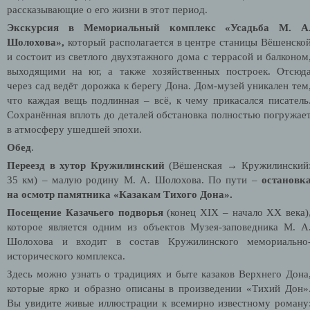
рассказывающие о его жизни в этот период.
Экскурсия в
Мемориальный комплекс «Усадьба М. А
Шолохова»,
который располагается в центре станицы Вёшенско
и состоит из светлого двухэтажного дома с террасой и балконом
выходящими на юг, а также хозяйственных построек. Отсюд
через сад ведёт дорожка к берегу Дона. Дом-музей уникален тем
что каждая вещь подлинная – всё, к чему прикасался писатель
Сохранённая вплоть до деталей обстановка полностью погружае
в атмосферу ушедшей эпохи.
Обед
.
Переезд в хутор Кружилинский
(Вёшенская → Кружилинский
35 км) – малую родину М. А. Шолохова. По пути –
остановк
на осмотр
памятника «Казакам Тихого Дона».
Посещение Казачьего подворья
(конец ХIX –
начало ХХ века)
которое является одним из объектов Музея-заповедника М. А
Шолохова и входит в состав Кружилинского мемориально
исторического комплекса.
Здесь можно узнать о традициях и быте казаков Верхнего Дона
которые ярко и образно описаны в произведении «Тихий Дон»
Вы увидите живые иллюстрации к всемирно известному роману