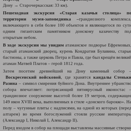
Дону → Старочеркасская: 33 км).
Пешеходная экскурсия «Старая казачья столица» п
территории музея-заповедника –
грандиозного комплекса
включающего в себя более 100 объектов и являющегося по сут
одним гигантским памятником донскому казачеству по
открытым небом.
В ходе экскурсии мы увидим
атаманское подворье Ефремовых
старый атаманский дворец, курень Кондратия Булавина, стары
бастионы, а также церковь Петра и Павла, где был крещён велики
атаман Матвей Платов – герой 1812 года.
Затем посетим древнейший на Дону каменный собор 
Воскресенский войсковой
, где хранятся
кандалы Стеньк
Разина
– символ смирения буйного Дона. Внутреннее убранств
собора впечатляет: потрясающий пятиярусный иконостас 
грандиозное сооружение высотой более 19 метров, содержаще
149 икон XVIII века, выполненных в стиле «донского барокко». Н
полу – чугунные плиты с надписями, на одной из которых (пере
алтарем) во время богослужений стояли русские император
(Александр I, Николай I, Александр II).
Перед входом в собор на площади выставлены массивные створк