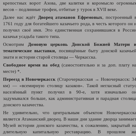
крепостных ворот Азова, две калитки и коромысло огромны
весов – подлинные трофеи, отбитые у турок в XVII веке.
Далее нас ждёт
Дворец атаманов Ефремовых
, построенный 
1761 году для богатейшего казачьего рода, в честь которого он 
получил своё имя. Это единственная сохранившаяся в Росси
казачья усадьба такого типа.
Осмотрим
Домовую церковь Донской Божией Матери
тематические выставки,
посвящённые быту донской казачье
знати и истории старой столицы — Черкасска.
Свободное время на обед
(самостоятельно и за доп. плату н
месте) *.
Переезд в Новочеркасск
(Старочеркасская → Новочеркасск: 3
км)
— «всемирную столицу казаков». Такой негласный стату
населённый пункт получил в 90-е, хотя изначально о
задумывался больше, как административная и парадная столиц
донского казачества.
Не удивительно, что центральным объектом Новочеркасск
является Атаманский дворец. В наши дни здание дворца занимае
Музей истории донского казачества, к сожалению, закрытый н
длительную капитальную реставрацию. В прошлом ж