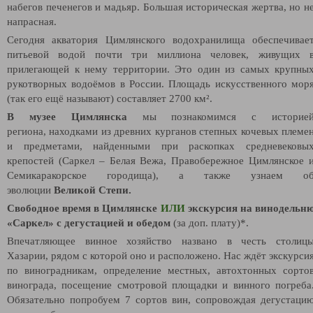
набегов печенегов и мадьяр. Большая историческая жертва, но н
напрасная.
Сегодня акватория Цимлянского водохранилища обеспечивае
питьевой водой почти три миллиона человек, живущих 
прилегающей к нему территории. Это один из самых крупны
рукотворных водоёмов в России. Площадь искусственного мор
(так его ещё называют) составляет 2700 км².
В музее Цимлянска
мы познакомимся с историе
региона, находками из древних курганов степных кочевых племе
и предметами, найденными при раскопках средневековы
крепостей (Саркел – Белая Вежа, Правобережное Цимлянское 
Семикаракорское городища), а также узнаем о
эволюции
Великой Степи.
Свободное время в Цимлянске
ИЛИ
экскурсия на винодельн
«Саркел» с дегустацией и обедом
(за доп. плату)*.
Впечатляющее винное хозяйство названо в честь столиц
Хазарии, рядом с которой оно и расположено. Нас ждёт экскурси
по виноградникам, определение местных, автохтонных сорто
винограда, посещение смотровой площадки и винного погреба
Обязательно попробуем 7 сортов вин, сопровождая дегустаци