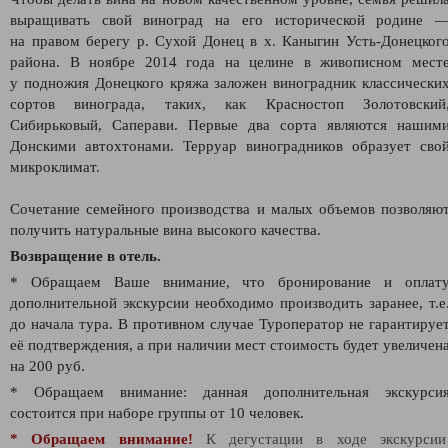
выращивать свой виноград на его исторической родине 
на правом берегу р. Сухой Донец в х. Каныгин Усть-Донецког
района. В ноябре 2014 года на целине в живописном мест
у подножия Донецкого кряжа заложен виноградник классически
сортов винограда, таких, как Красностоп Золотовский
Сибирьковый, Саперави. Первые два сорта являются нашим
Донскими автохтонами. Терруар виноградников образует сво
микроклимат.
Сочетание семейного производства и малых объемов позволяю
получить натуральные вина высокого качества.
Возвращение в отель.
* Обращаем Ваше внимание, что бронирование и оплат
дополнительной экскурсии необходимо производить заранее, т.е
до начала тура. В противном случае Туроператор не гарантируе
её подтверждения
, а при наличии мест стоимость будет увеличен
на 200 руб.
* Обращаем внимание: данная дополнительная экскурси
состоится при наборе группы от 10 человек.
* Обращаем внимание!
К дегустации в ходе экскурси