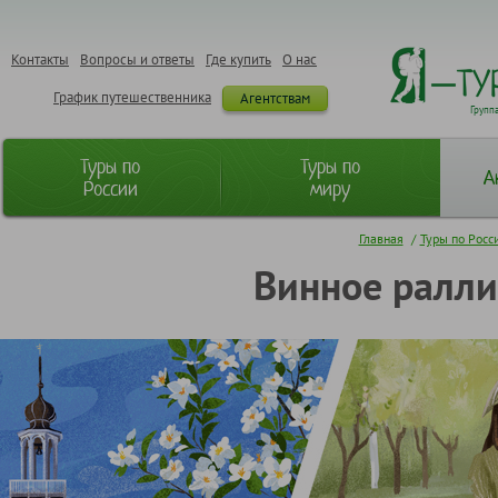
Контакты
Вопросы и ответы
Где купить
О нас
График путешественника
Агентствам
Групп
Туры по
Туры по
А
России
миру
Главная
/
Туры по Росс
Винное ралли