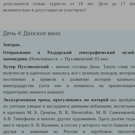
допускаются только туристы от 18 лет. Дети до 17 ле
включительно в дегустации не участвуют!
День 4: Донское вино
Завтрак.
Отправление в Раздорский этнографический музей
заповедник
(Новочеркасск → Пухляковский: 65 км).
Хутор Пухляковский
– винная столица Дона. Такую славу о
получил не в одночасье: началось всё с казачьих походов, которы
постепенно и привели к развитию истории казачьег
виноградарства (хотя оно и появилось на прилегающи
территориях намного раньше).
Экскурсионная тропа, прогуливаясь по которой
мы пройдё
по уютным улицам и насладимся дивными пейзажами, воспетым
в картинах М. Б. Грекова, В. К. Нечитайло, М. В. Савченковой
А.В. Тимофеева и многих других художников. Здесь долгие год
жил и творил А. В. Калинин, в гостях у которого часто бывали ег
друзья и знакомые из России и зарубежья: писател