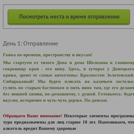
Посмотреть места и время отправления
День 1: Отправление
Гонка по времени, пространству и вкусам!
Мы стартуем от тихого Дона и дома Шолохова к главном
сокровищу края - его вину. Здесь, в хуторах у Донецког
кряжа, зреют те самые автохтоны: Красностоп Золотовский
Сибирьковый! Мы будем плясать на казачьем застолье
гулять по старым бастионам и пить вино там, где его делаю
без лишней химии, по-домашнему, с душой. Готовьтесь: буде
вкусно, исторично и чуть-чуть дерзко. По-донски.
Обращаем Ваше внимание!
Некоторые элементы программ
тура предназначены для лиц старше 18 лет.
Напоминаем, чт
алкоголь вредит Вашему здоровью