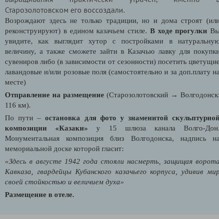
Старозолотовском его воссоздали.
Возрождают здесь не только традиции, но и дома строят (ил
реконструируют) в едином казачьем стиле.
В ходе прогулки
В
увидите, как выглядит хутор с постройками в натуральну
величину, а также сможете зайти в Казачью лавку для покупк
сувениров либо (в зависимости от сезонности) посетить цветущи
лавандовые и/или розовые поля (самостоятельно и за доп.плату н
месте)
Отправление на размещение
(Старозолотовский → Волгодонск
116 км).
По пути –
остановка для фото у знаменитой скульптурно
композиции «Казаки»
у 15 шлюза канала Волго-Дон
Монументальная композиция близ Волгодонска, надпись н
мемориальной доске которой гласит:
«Здесь в августе 1942 года стояли насмерть, защищая ворот
Кавказа, гвардейцы Кубанского казачьего корпуса, удивив ми
своей стойкостью и величием духа»
Размещение в отеле.