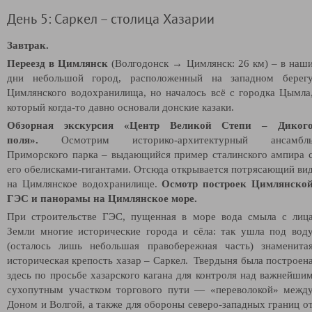
День 5: Саркел – столица Хазарии
Завтрак.
Переезд в Цимлянск
(Волгодонск → Цимлянск: 26 км)
– в наш
дни небольшой город, расположенный на западном берег
Цимлянского водохранилища, но началось всё с городка Цымла
который когда-то давно основали донские казаки.
Обзорная экскурсия «Центр Великой Степи – Диког
поля».
Осмотрим историко-архитектурный ансамбл
Приморского парка – выдающийся пример сталинского ампира 
его обелисками-гигантами. Отсюда открывается потрясающий ви
на Цимлянское водохранилище.
Осмотр построек Цимлянско
ГЭС и панорамы на Цимлянское море.
При строительстве ГЭС, пущенная в море вода смыла с лиц
Земли многие исторические города и сёла: так ушла под вод
(осталось лишь небольшая правобережная часть) знаменита
историческая крепость хазар – Саркел. Твердыня была построен
здесь по просьбе хазарского кагана для контроля над важнейши
сухопутным участком торгового пути — «переволокой» межд
Доном и Волгой, а также для обороны северо-западных границ о