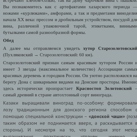
встречают хлебом-солью, так на Дону чарочкой вина с пышкой
Вы познакомитесь как с артефактами хазарского периода 
ножами «курлюками», амфорами, а так и предметами винодели
начала ХХ века: прессом и дробильным устройством, посудой дл
вина, различной упаковочной тарой, этикетками, винным
бутылками самой разнообразной формы.
Обед
А далее мы отправляемся увидеть
хутор Старозолотовски
(Пухляковский → Старозолотовский: 60 км).
Старозолотовский признан самым красивым хутором России 
имеет 3 звезды (максимальное количество) Ассоциации самы
красивых деревень и городков России. Он уютно расположился н
берегу Дона с шикарными видами на Донские просторы. Именн
здесь исторически произрастает
Красностоп Золотовский
самый древний в стране автохтонный сорт винограда.
Казаки выращивали виноград по-особому: формировал
лозу традиционным для донского региона способом 
помощью специальной конструкции –
«донской чаши»
(лоз
таким образом не поднимается вверх, а раскидывается 
стороны). И несмотря на то, что сегодня этот мето
выращивания практически утрачен, именно 