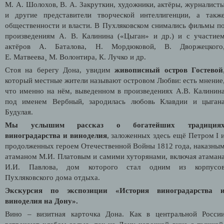
М. А. Шолохов, В. А. Закруткин, художники, актёры, журналист
и другие представители творческой интеллигенции, а такж
общественности и власти. В Пухляковском снимались фильмы п
произведениям А. В. Калинина («Цыган» и др.) и с участие
актёров А. Баталова, Н. Мордюковой, В. Дворжецкого
Е. Матвеева¸ М. Волонтира, К. Лучко и др.
Стоя на берегу Дона, увидим
живописный остров Гостевой
который местные жители называют островом Любви: есть мнение
что именно на нём, выведенном в произведениях А.В. Калинин
под именем Вербный, зародилась любовь Клавдии и цыган
Будулая.
Мы услышим рассказ о богатейших традиция
виноградарства и виноделия
, заложенных здесь ещё Петром
I
продолженных героем Отечественной Войны 1812 года, наказны
атаманом М.И. Платовым и самими хуторянами, включая атаман
И.И. Павлова, дом которого стал одним из корпусо
Пухляковского дома отдыха.
Экскурсия по экспозиции «История виноградарства 
виноделия на Дону».
Вино – визитная карточка Дона. Как в центральной Росси