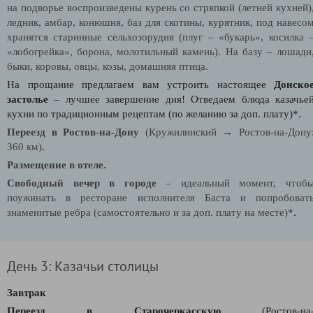
на подворье воспроизведены курень со стряпкой (летней кухней)
ледник, амбар, конюшня, баз для скотины, курятник, под навесо
хранятся старинные сельхозорудия (плуг – «букарь», косилка 
«лобогрейка», борона, молотильный камень). На базу – лошади
быки, коровы, овцы, козы, домашняя птица.
На прощание предлагаем вам устроить настоящее
Донско
застолье
– лучшее завершение дня! Отведаем блюда казачье
кухни по традиционным рецептам (по желанию за доп. плату)*.
Переезд в Ростов-на-Дону
(Кружилинский → Ростов-на-Дону
360 км)
.
Размещение в отеле.
Свободный вечер в городе
– идеальный момент, чтоб
поужинать в ресторане исполнителя Баста и попробоват
знаменитые ребра
(самостоятельно и за доп. плату на месте)*
.
День 3: Казачьи столицы
Завтрак
Переезд в Старочеркасскую
(Ростов-на