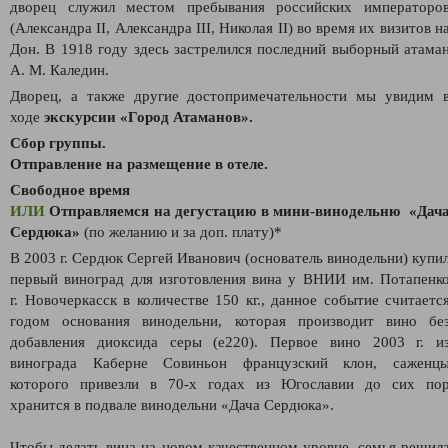
дворец служил местом пребывания российских императоро
(Александра II, Александра III, Николая II) во время их визитов н
Дон. В 1918 году здесь застрелился последний выборный атама
А. М. Каледин.
Дворец, а также другие достопримечательности мы увидим 
ходе
экскурсии «Город Атаманов».
Сбор группы.
Отправление на размещение в отеле.
Свободное время
ИЛИ
Отправляемся на дегустацию в мини-винодельню «Дач
Сердюка»
(по желанию и за доп. плату)*
В 2003 г. Сердюк Сергей Иванович (основатель винодельни) купи
первый виноград для изготовления вина у ВНИИ им. Потапенк
г. Новочеркасск в количестве 150 кг., данное событие считаетс
годом основания винодельни, которая производит вино бе
добавления диоксида серы (е220). Первое вино 2003 г. и
винограда Каберне Совиньон французский клон, саженц
которого привезли в 70-х годах из Югославии до сих по
хранится в подвале винодельни «Дача Сердюка».
Чтобы делать вина на новом качественном уровне, семья решил