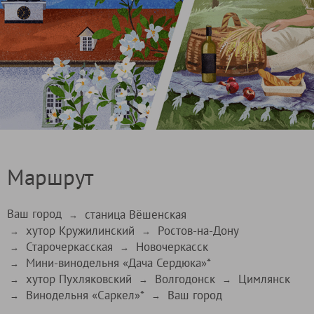
Маршрут
Ваш город
станица Вёшенская
→
хутор Кружилинский
Ростов-на-Дону
→
→
Старочеркасская
Новочеркасск
→
→
Мини-винодельня «Дача Сердюка»*
→
хутор Пухляковский
Волгодонск
Цимлянск
→
→
→
Винодельня «Саркел»*
Ваш город
→
→