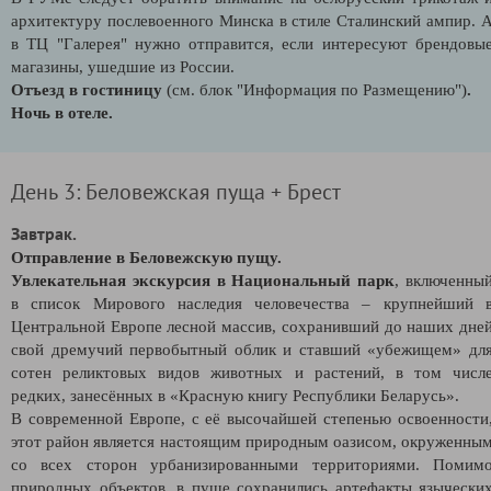
архитектуру послевоенного Минска в стиле Сталинский ампир. 
в ТЦ "Галерея" нужно отправится, если интересуют брендовы
магазины, ушедшие из России.
Отъезд в гостиницу
(см. блок "Информация по Размещению")
.
Ночь в отеле.
День 3: Беловежская пуща + Брест
Завтрак.
Отправление в Беловежскую пущу.
Увлекательная экскурсия в Национальный парк
, включенны
в список Мирового наследия человечества – крупнейший 
Центральной Европе лесной массив, сохранивший до наших дне
свой дремучий первобытный облик и ставший «убежищем» дл
сотен реликтовых видов животных и растений, в том числ
редких, занесённых в «Красную книгу Республики Беларусь».
В современной Европе, с её высочайшей степенью освоенности
этот район является настоящим природным оазисом, окруженны
со всех сторон урбанизированными территориями. Помим
природных объектов, в пуще сохранились артефакты язычески