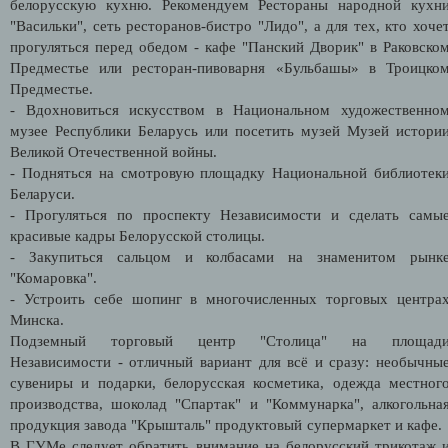
белорусскую кухню. Рекомендуем Рестораны народной кухн
"Васильки", сеть ресторанов-бистро "Лидо", а для тех, кто хоче
прогуляться перед обедом - кафе "Панский Дворик" в Раковско
Предместье или ресторан-пивоварня «Бульбашы» в Троицко
Предместье.
- Вдохновиться искусством в Национальном художественно
музее Республики Беларусь или посетить музей Музей истори
Великой Отечественной войны.
- Подняться на смотровую площадку Национальной библиотек
Беларуси.
- Прогуляться по проспекту Независимости и сделать самы
красивые кадры Белорусской столицы.
- Закупиться сальцом и колбасами на знаменитом рынк
"Комаровка".
- Устроить себе шопинг в многочисленных торговых центра
Минска.
Подземный торговый центр "Столица" на площад
Независимости - отличный вариант для всё и сразу: необычны
сувениры и подарки, белорусская косметика, одежда местног
производства, шоколад "Спартак" и "Коммунарка", алкогольна
продукция завода "Крышталь" продуктовый супермаркет и кафе
В ГУМе следует обратить внимание на белорусский трикотаж 