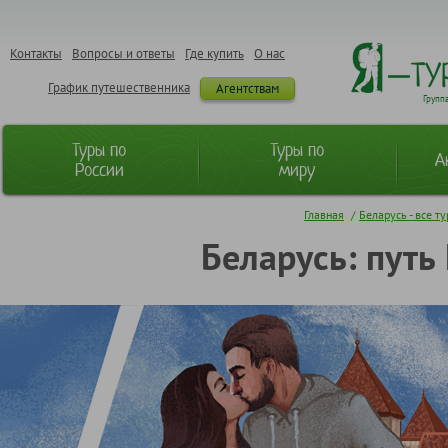
Контакты
Вопросы и ответы
Где купить
О нас
График путешественника
Агентствам
Групп
Туры по
Туры по
А
России
миру
Главная
/
Беларусь - все т
Беларусь: путь