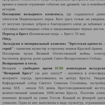
времен и нашли отражение события как древней, так и новейше
истории.
Посещение вольерного комплекса
, где содержаться дики
обитатели Национального парка. Кого здесь только ни увидишь
от могучих грозных зубров и благородного оленя до забавных 
суетливых енотовидных собак и завораживающих чёрных аистов.
Переезд в Брест
(Беловежская пуща → Брест: 55 км).
Обед.
Экскурсия в мемориальный комплекс "Брестская крепость 
герой"
- памятник мужеству и героизму воинов Красной Армии.
Посещение музея Великой Отечественной войны, осмот
бастионов, фортов, руин зданий, Свято-Воскресенского Собора.
Возвращение в отель.
Вечером -
свободное время
ИЛИ
пешеходная экскурси
"Вечерний Брест"
(за доп. плату)* - окунёмся в атмосфер
вечернего города, прогулявшись по центру Бреста. Увиди
Кафедральный собор Святого Симеона Столпника, застройк
конца XIX - начала XX веков, Крестовоздвиженский костёл
величественный памятник 1000-летию Бреста. Посетим алле
кованных фонарей на улице Гоголя. Каждый из фонарей здес
уникален. Одни из них выполнены в виде скульптур, отражающи