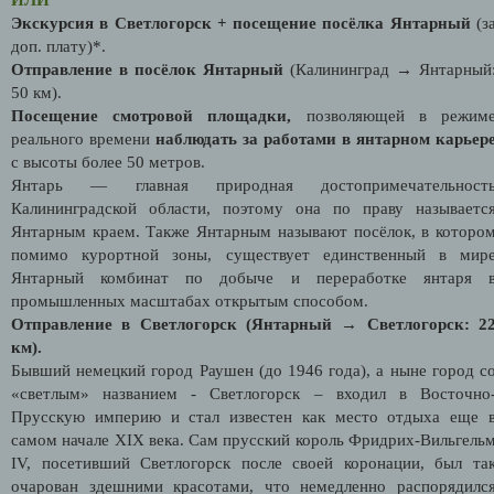
Экскурсия в Светлогорск + посещение посёлка Янтарный
(з
доп. плату)*.
Отправление в посёлок Янтарный
(Калининград → Янтарный
50 км).
Посещение смотровой площадки,
позволяющей в режим
реального времени
наблюдать за работами в янтарном карьер
с высоты более 50 метров.
Янтарь — главная природная достопримечательност
Калининградской области, поэтому она по праву называетс
Янтарным краем. Также Янтарным называют посёлок, в которо
помимо курортной зоны, существует единственный в мир
Янтарный комбинат по добыче и переработке янтаря 
промышленных масштабах открытым способом.
Отправление в Светлогорск
(Янтарный → Светлогорск: 2
км).
Бывший немецкий город Раушен (до 1946 года), а ныне город с
«светлым» названием - Светлогорск – входил в Восточно
Прусскую империю и стал известен как место отдыха еще 
самом начале XIX века. Сам прусский король Фридрих-Вильгель
IV, посетивший Светлогорск после своей коронации, был та
очарован здешними красотами, что немедленно распорядилс