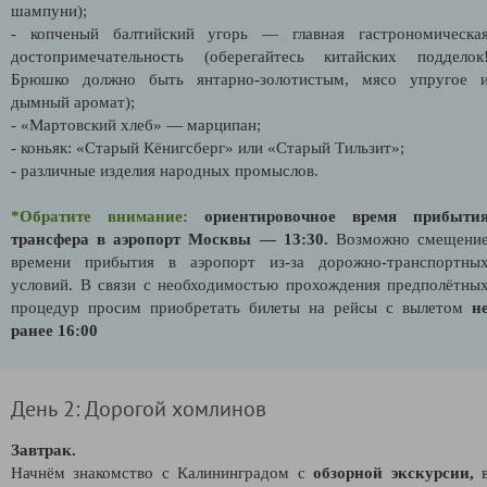
шампуни);
- копченый балтийский угорь — главная гастрономическа
достопримечательность (оберегайтесь китайских подделок
Брюшко должно быть янтарно-золотистым, мясо упругое 
дымный аромат);
- «Мартовский хлеб» — марципан;
- коньяк: «Старый Кёнигсберг» или «Старый Тильзит»;
- различные изделия народных промыслов.
*Обратите внимание:
ориентировочное время прибыти
трансфера в аэропорт Москвы — 13:30.
Возможно смещени
времени прибытия в аэропорт из-за дорожно-транспортны
условий. В связи с необходимостью прохождения предполётны
процедур просим приобретать билеты на рейсы с вылетом
н
ранее 16:00
День 2: Дорогой хомлинов
Завтрак.
Начнём знакомство с Калининградом с
о
бзорной экскурсии,