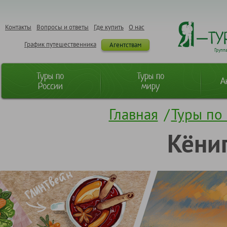
Контакты
Вопросы и ответы
Где купить
О нас
График путешественника
Агентствам
Групп
Туры по
Туры по
А
России
миру
Главная
/
Туры по
Кёниг