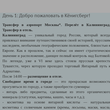
День 1: Добро пожаловать в Кёнигсберг!
Трансфер в аэропорт Москвы*.
Перелёт в Калининград
Трансфер в отель.
Калининград
— уникальный город России, который всегд
привлекал внимание путешественников своей историей, прусски
наследием, необычным географическим положением, близостью 
Европе. Как в прошлом, так и сейчас он имеет стратегическо
значение и расположение, дающее полный контроль над Балтикой
По легенде, уже в VI веке здесь стояла прусская крепост
Тувангсте, через которую проходил торговый Янтарный путь 
Адриатике.
После 14:00
— размещение в отеле.
Свободное время в городе
— это прекрасная возможност
прогуляться по городу, а также приобрести сувениры:
- янтарь либо предметы, сделанные из этого органическог
минерала (статуэтки, картины, кашпо, часы и т.д.);
- косметика на основе янтарной кислоты — натуральна
косметика с солнечным камнем (кремы, лосьоны, маски, масла