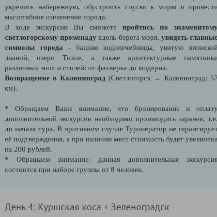
укрепить набережную, обустроить спуски к морю и провест
масштабное озеленение города.
В ходе экскурсии Вы
сможете
пройтись по знаменитом
светлогорскому променаду
вдоль берега моря,
увидеть главны
символы города
- башню водолечебницы, увитую японско
лианой, озеро Тихое, а также архитектурные памятник
различных эпох и стилей: от фахверка до модерна.
Возвращение в Калининград
(Светлогорск → Калининград: 5
км).
* Обращаем Ваше внимание, что бронирование и оплат
дополнительной экскурсии необходимо производить заранее, т.е
до начала тура. В противном случае Туроператор не гарантируе
её подтверждения, а при наличии мест стоимость будет увеличен
на 200 рублей.
* Обращаем внимание: данная дополнительная экскурси
состоится при наборе группы от 8 человек.
День 4: Куршская коса + Зеленоградск