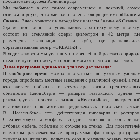
посещаемым музеем Калининграда!
Мы побываем в его самом современном и, пожалуй, само
главном корпусе, который носит очень говорящее имя
«Планет
Океан».
Здесь хранится и передаётся в массы Знание об Океане.
Здание построено по уникальному архитектурному проекту
состоит из стеклянной сферы диаметром в 42 метра, гд
размещены экспозиции – и куба, где расположилс
образовательный центр «ОКЕАНиЯ».
В ходе экскурсии мы услышим интереснейший рассказ о природ
океана и путешествиях, которые помогают нам познавать мир.
Далее программа одинакова для всех дат выезда:
В свободное время
можно прогуляться по уютным улочка
города, опробовать местные заведения с различной кухней, а тем
кто желает побывать в атмосфере жизни средневековы
обитателей Кенигсберга — рыцарей тевтонского ордена 
рекомендуется посетить
замок «Нессельбек»
, построенны
в стилистике и по мотивам средневековых тевтонских замков
В «Нессельбеке» есть действующая пивоварня и ресторан
Средневековую атмосферу создает массивная состаренна
дубовая мебель, гобелены и оружие на стенах. Для посетителе
возможны развлекательные программы: фаер-шоу, рыцарски
турниры на лошадях, испытать себя в метании боевых топоро