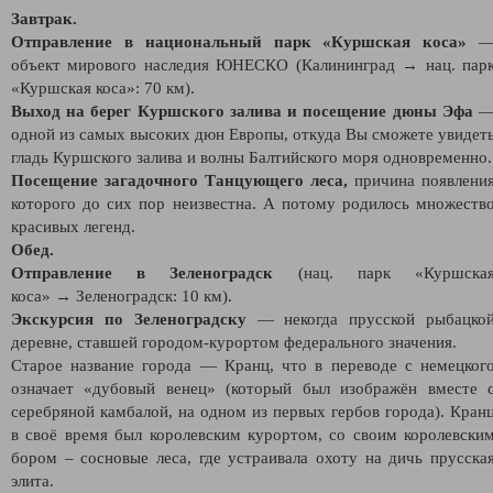
Завтрак.
Отправление в национальный парк «Куршская коса»
объект мирового наследия ЮНЕСКО (Калининград → нац. пар
«Куршская коса»: 70 км).
Выход на берег Куршского залива
и посещение дюны Эфа
одной из самых высоких дюн Европы, откуда Вы сможете увидет
гладь Куршского залива и волны Балтийского моря одновременно.
Посещение загадочного Танцующего леса,
причина появлени
которого до сих пор неизвестна. А потому родилось множеств
красивых легенд.
Обед.
Отправление в Зеленоградск
(нац. парк «Куршска
коса» → Зеленоградск: 10 км).
Экскурсия по Зеленоградску
—
некогда прусской рыбацко
деревне, ставшей городом-курортом федерального значения.
Старое название города — Кранц, что в переводе с немецког
означает «дубовый венец» (который был изображён вместе 
серебряной камбалой, на одном из первых гербов города). Кран
в своё время был королевским курортом, со своим королевски
бором – сосновые леса, где устраивала охоту на дичь прусска
элита.