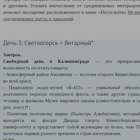
и дротиков. Усилить впечатление от средневековых интерьеро
поможет посещение расположенного в замке «Нессельбек»
Музе
средневековых пыток и наказаний
.
День 3: Светлогорск + Янтарный*
Завтрак.
Свободный день в Калининграде
— это прекрасна
возможность посетить/увидеть:
- Атмосферный район Амалиенау
— кусочек старого Кёнигсберг
во всей красе;
- Подводную лодку-музей «Б-413» — уникальный образе
доатомного периода подводного флота, а также другие судна
технику и филиалы Музея мирового океана (самостоятельно и з
доп. плату)*;
- Памятник почтовому ящику (Палестра Альбертина), которы
находится на фасаде Дворца спорта Кёнигсбергског
университета и представляет собой коллекцию из более, чем 7
почтовых ящиков разного времени и стран изготовления.
ИЛИ