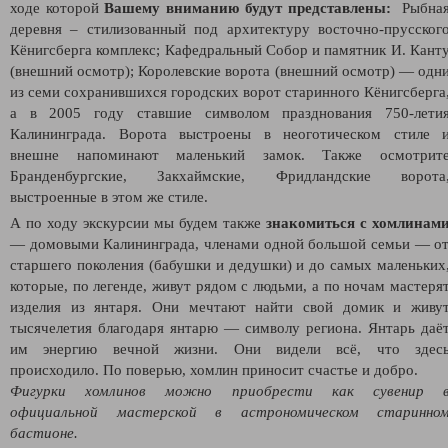
ходе которой
Вашему вниманию будут представлены:
Рыбна
деревня – стилизованный под архитектуру восточно-прусског
Кёнигсберга комплекс; Кафедральный Собор и памятник И. Кант
(внешний осмотр); Королевские ворота (внешний осмотр) — одн
из семи сохранившихся городских ворот старинного Кёнигсберга
а в 2005 году ставшие символом празднования 750-лети
Калининграда. Ворота выстроены в неоготическом стиле 
внешне напоминают маленький замок. Также осмотрит
Бранденбургские, Закхаймские, Фридландские ворота
выстроенные в этом же стиле.
А по ходу экскурсии мы будем также
знакомиться с хомлинам
— домовыми Калининграда, членами одной большой семьи — о
старшего поколения (бабушки и дедушки) и до самых маленьких
которые, по легенде, живут рядом с людьми, а по ночам мастеря
изделия из янтаря. Они мечтают найти свой домик и живу
тысячелетия благодаря янтарю — символу региона. Янтарь даё
им энергию вечной жизни. Они видели всё, что здес
происходило. По поверью, хомлин приносит счастье и добро.
Фигурки хомлинов можно приобрести как сувенир 
официальной мастерской в астрономическом старинно
бастионе.