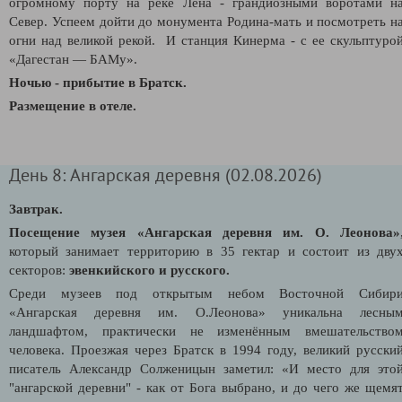
огромному порту на реке Лена - грандиозными воротами н
Север. Успеем дойти до монумента Родина-мать и посмотреть н
огни над великой рекой. И станция Кинерма - с ее скульптуро
«Дагестан — БАМу».
Ночью - прибытие в Братск.
Размещение в отеле.
День 8: Ангарская деревня (02.08.2026)
Завтрак.
Посещение музея «Ангарская деревня им. О. Леонова»
который занимает территорию в 35 гектар и состоит из дву
секторов:
эвенкийского и русского.
Среди музеев под открытым небом Восточной Сибир
«Ангарская деревня им. О.Леонова» уникальна лесны
ландшафтом, практически не изменённым вмешательство
человека. Проезжая через Братск в 1994 году, великий русски
писатель Александр Солженицын заметил: «И место для это
"ангарской деревни" - как от Бога выбрано, и до чего же щемя