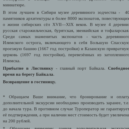
миниатюре.
В этом лучшем в Сибири музее деревянного зодчества - 4
памятников архитектуры и более 8000 экспонатов, повествующи
о жизни сибирских сёл XVII—XIX веков. В музее 4 деревни
русская старожильческая, бурятская, эвенкийская и тофаларская
Среди самых знаменитых экспонатов - часть деревянног
Илимского острога, включающего в себя Большую Спасску
проезжую башню (1667 год постройки) и Казанскую привратну
церковь (1697 год постройки), перевезённых из затопленног
Илимска.
Прибытие в Листвянку
- главный порт Байкала.
Свободно
время на берегу Байкала
.
Возвращение в гостиницу.
* Обращаем Ваше внимание, что бронирование и оплат
дополнительной экскурсии необходимо производить заранее, т.е
до начала тура. В противном случае Туроператор не гарантируе
её подтверждения, а при наличии мест стоимость будет увеличен
на 200 рублей.
* Обращаем внимание: данная дополнительная экскурси