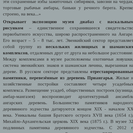
эти сохраненные избы зажиточных сибиряков, завозни на чердак
торговые рыбачьи амбары, баньки у речного берега. Крепк
строено, на века...»
Открывает экспозицию музея диабаз с наскальны
рисунком
– единственное сохранившееся свидетельств
первобытного искусства, широко распространенного на Ангаре
Его возраст – 5 – 8 тыс. лет. Эвенкийский сектор представляе
собой группу из
нескольких жилищных и шамански
комплексов
, отдаленных друг от друга на небольшое расстояние
Между комплексами в музее расположены охотничьи ловушки
система эвенкийских знаков и шаманская личина, вырезанная н
дереве. В русском секторе представлены
отреставрированны
памятники, перевезённые из деревень Приангарья.
Жилые 
хозяйственные постройки составляют четыре усадебны
комплекса. Размещение усадеб, общественных построек (кузница
амбар-мангазея) воспроизводит архитектурный ансамбл
ангарских деревень. Большинство памятников народног
деревянного зодчества датируются концом XIX - началом X
века. Уникальны башня Братского острога XVII века (1654 г.)
Михайло-Архангельская церковь XIX века (1875 г.). В музее 3
подлинных памятника деревянного зодчества. С 2012 г