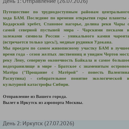
День 1: Отправление (26.07.2026)
Путешествие по труднодоступным районам центральног
хода БАМ. Последние по времени открытия горы планеты 
Кодарский хребет, Становое нагорье, долина реки Чары 
самой северной пустыней мира - Чарскими песками 
залежами символа России - уникального камня чароит
(встречается только здесь!), медные рудники Удокана.
Мы проедем по самом живописному участку БАМ в лучше
время года - сезон желтых лиственниц и увидим Чертов мост
реку Лену, северную оконечность Байкала и самое большо
водохранилище в мире - Братское с знаменитым острово
Матёра ("Прощание с Матёрой" - повесть Валентин
Распутина) - собирательное понятие экологической 
культурной катастрофы Сибири.
Отправление из Вашего города.
В
ылет в Иркутск из аэропорта Москвы.
День 2: Иркутск (27.07.2026)