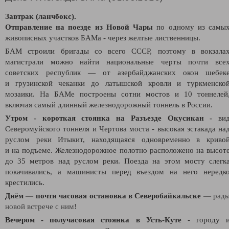
Завтрак (ланчбокс).
Отправление на поезд
е из Новой Чары
по одному из самы
живописных участков БАМа - через желтые лиственницы.
БАМ строили бригады со всего СССР, поэтому в вокзала
магистрали можно найти национальные черты почти все
советских республик — от азер­байджан­ских окон шебек
и грузинской чеканки до латышской кровли и туркменско
мозаики. На БАМе построены сотни мостов и 10 тоннелей
включая самый длинный железнодорожный тоннель в России.
Утром - короткая стоянка на Разъезде Окусикан -
ви
Северомуйского тоннеля и Чертова моста
- высокая эстакада на
руслом реки Итыкит, находящаяся одновременно в криво
и на подъеме. Железнодорожное полотно расположено на высот
до 35 метров над руслом реки. Поезда на этом мосту слегк
покачи­вались, а машинисты перед въездом на него нередк
крестились.
Днём
—
почти часовая остановка в Северобайкальске
— рад
новой встрече с ним!
Вечером - получасовая стоянка в Усть-Куте
- городу 