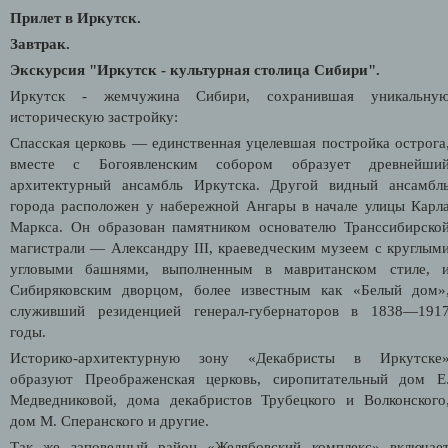
Прилет в Иркутск.
Завтрак.
Экскурсия "Иркутск - культурная столица Сибири".
Иркутск - жемчужина Сибири, сохранившая уникальну
историческую застройку:
Спасская церковь — единственная уцелевшая постройка острога
вместе с Богоявленским собором образует древнейши
архитектурный ансамбль Иркутска. Другой видный ансамбл
города расположен у набережной Ангары в начале улицы Карл
Маркса. Он образован памятником основателю Транссибирско
магистрали — Александру III, краеведческим музеем с круглым
угловыми башнями, выполненным в мавританском стиле, 
Сибиряковским дворцом, более известным как «Белый дом»
служивший резиденцией генерал-губернаторов в 1838—191
годы.
Историко-архитектурную зону «Декабристы в Иркутске
образуют Преображенская церковь, сиропитательный дом Е
Медведниковой, дома декабристов Трубецкого и Волконского
дом М. Сперанского и другие.
Так же заповедный район «Желябовский комплекс» включае