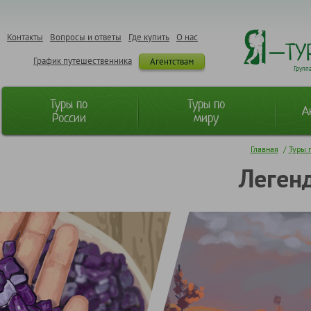
Контакты
Вопросы и ответы
Где купить
О нас
График путешественника
Агентствам
Групп
Туры по
Туры по
А
России
миру
Главная
/
Туры 
Леген