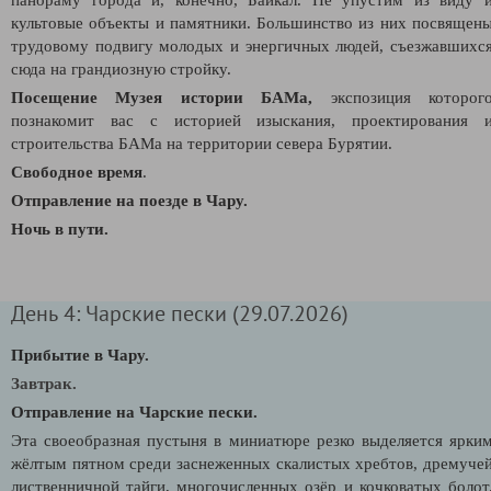
культовые объекты и памятники. Большинство из них посвящен
трудовому подвигу молодых и энергичных людей, съезжавшихс
сюда на грандиозную стройку.
Посещение Музея истории БАМа,
экспозиция которог
познакомит вас с историей изыскания, проектирования 
строительства БАМа на территории севера Бурятии.
Свободное время
.
Отправление на поезде в Чару.
Ночь в пути.
День 4: Чарские пески (29.07.2026)
Прибытие в Чару.
Завтрак.
Отправление на Чарские пески.
Эта своеобразная пустыня в миниатюре резко выделяется ярки
жёлтым пятном среди заснеженных скалистых хребтов, дремуче
лиственничной тайги, многочисленных озёр и кочковатых болот