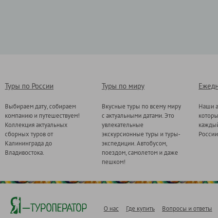
Туры по России
Туры по миру
Ежедн
Выбираем дату, собираем
Вкусные туры по всему миру
Наши а
компанию и путешествуем!
с актуальными датами. Это
котор
Коллекция актуальных
увлекательные
каждый
сборных туров от
экскурсионные туры и туры-
России
Калининграда до
экспедиции. Автобусом,
Владивостока.
поездом, самолетом и даже
пешком!
О нас
Где купить
Вопросы и ответы