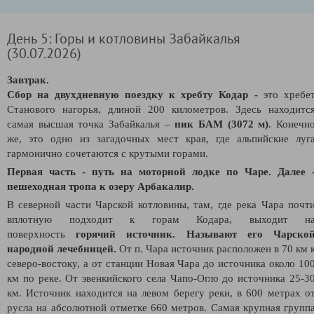
День 5: Горы и котловины Забайкалья
(30.07.2026)
Завтрак.
С
бор на двухдневную поездку к хребту Кодар -
э
то хребе
Станового нагорья, длиной 200 километров. Здесь находитс
самая высшая точка Забайкалья –
пик БАМ (3072 м)
. Конечн
же, это одно из загадочных мест края, где альпийские луг
гармонично сочетаются с крутыми горами.
Первая часть - путь на моторной лодке по Чаре. Далее 
пешеходная тропа к озеру Арбакалир.
В северной части Чарской котловины, там, где река Чара почт
вплотную подходит к горам Кодара, выходит н
поверхность
горячий источник. Называют его Чарско
народной лечебницей.
От п. Чара источник расположен в 70 км 
северо-востоку, а от станции Новая Чара до источника около 10
км по реке. От эвенкийского села Чапо-Огло до источника 25-3
км. Источник находится на левом берегу реки, в 600 метрах о
русла на абсолютной отметке 660 метров. Самая крупная групп