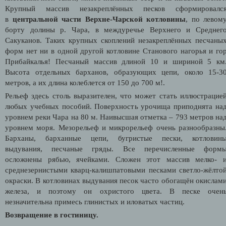
Крупный массив незакреплённых песков сформировалс
в
центральной части Верхне-Чарской котловины
, по левом
борту долины р. Чара, в междуречье Верхнего и Среднег
Сакуканов. Таких крупных скоплений незакреплённых песчаны
форм нет ни в одной другой котловине Станового нагорья и го
Прибайкалья! Песчаный массив длиной 10 и шириной 5 км
Высота отдельных барханов, образующих цепи, около 15-3
метров, а их длина колеблется от 150 до 700 м!.
Рельеф здесь столь выразителен, что может стать иллюстрацие
любых учебных пособий. Поверхность урочища приподнята на
уровнем реки Чара на 80 м. Наивысшая отметка – 793 метров на
уровнем моря. Мезорельеф и микрорельеф очень разнообразны
Барханы, барханные цепи, бугристые пески, котловин
выдувания, песчаные гряды. Все перечисленные форм
осложнены рябью, ячейками. Сложен этот массив мелко- 
среднезернистыми кварц-калишпатовыми песками светло-жёлто
окраски. В котловинах выдувания песок часто обогащён окислам
железа, и поэтому он охристого цвета. В песке очен
незначительна примесь глинистых и иловатых частиц.
Возвращение в гостиницу.