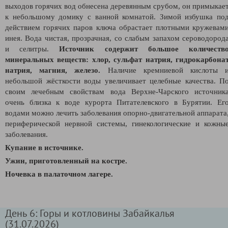
выходов горячих вод обнесена деревянным срубом, он примыкае
к небольшому домику с ванной комнатой. Зимой избушка по
действием горячих паров ключа обрастает плотными кружевам
инея. Вода чистая, прозрачная, со слабым запахом сероводород
и селитры.
Источник содержит большое количеств
минеральных веществ: хлор, сульфат натрия, гидрокарбона
натрия, магния, железо.
Наличие кремниевой кислоты 
небольшой жёсткости воды увеличивает целебные качества. П
своим лечебным свойствам вода Верхне-Чарского источник
очень близка к воде курорта Питателевского в Бурятии. Ег
водами можно лечить заболевания опорно-двигательной аппарата
периферической нервной системы, гинекологические и кожны
заболевания.
Купание в источнике.
Ужин, приготовленный на костре.
Ночевка в палаточном лагере.
День 6: Горы и котловины Забайкалья
(31.07.2026)