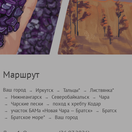
Маршрут
Ваш город
Иркутск
Тальцы*
Листвянка*
→
→
→
Нижнеангарск
Северобайкальск
Чара
→
→
→
Чарские пески
поход к хребту Кодар
→
→
участок БАМа «Новая Чара — Братск»
Братск
→
→
Братское море*
Ваш город
→
→