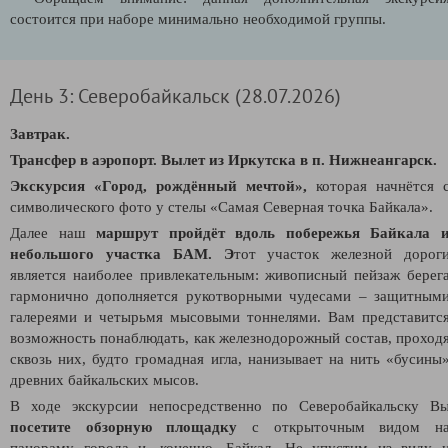
состоится при наборе минимально необходимой группы.
День 3: Северобайкальск (28.07.2026)
Завтрак.
Трансфер в аэропорт. Вылет из Иркутска в п. Нижнеангарск.
Экскурсия «Город, рождённый мечтой»,
которая начнётся 
символического фото у стелы «Самая Северная точка Байкала».
Далее наш
маршрут пройдёт вдоль побережья Байкала 
небольшого участка БАМ. Э
тот участок железной дорог
является наиболее привлекательным: живописный пейзаж берег
гармонично дополняется рукотворными чудесами – защитным
галереями и четырьмя мысовыми тоннелями. Вам представитс
возможность понаблюдать, как железнодорожный состав, проход
сквозь них, будто громадная игла, нанизывает на нить «бусины
древних байкальских мысов.
В ходе экскурсии непосредственно по Северобайкальску В
посетите обзорную площадку
с открыточным видом н
панораму города и, конечно, Байкал. Не упустим из виду 