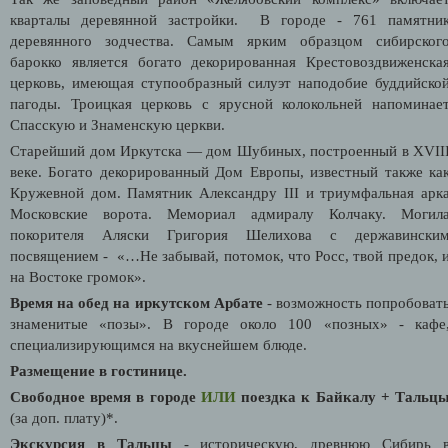
кварталы деревянной застройки. В городе - 761 памятни
деревянного зодчества. Самым ярким образцом сибирског
барокко является богато декорированная Крестовоздвиженска
церковь, имеющая ступообразный силуэт наподобие буддийско
пагоды. Троицкая церковь с ярусной колокольней напоминае
Спасскую и Знаменскую церкви.
Старейший дом Иркутска — дом Шубиных, построенный в XVII
веке. Богато декорированный Дом Европы, известный также ка
Кружевной дом. Памятник Александру III и триумфальная арк
Московские ворота. Мемориал адмиралу Колчаку. Могил
покорителя Аляски Григория Шелихова с державински
посвящением - «…Не забывай, потомок, что Росс, твой предок, 
на Востоке громок».
Время на обед на иркутском Арбате
- возможность попробоват
знаменитые «позы». В городе около 100 «позных» - кафе
специализирующимся на вкуснейшем блюде.
Размещение в гостинице.
Свободное время в городе
ИЛИ
поездка к Байкалу + Тальц
(за доп. плату)*.
Экскурсия в Тальцы
- историческую, древнюю Сибирь 