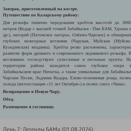
Завтрак, приготовленный на костре.
Путешествие по Каларскому району:
Для рельефа типично чередование хребтов высотой до 300
метров (Кодар с высшей точкой Забайкалья - Пик БАМ, Удокан 
др.), нагорий (Патомское нагорье, Олёкмо-Чарское) и обширны
глубоких межгорных котловин (Чарская, Муйская (Муйско
Куандинская) впадины). Хребты резко расчленены, характерн
развитие форм древнего и современного ледникового рельефа. 
котловинах господствуют супесчаные и песчаные грунты. Н
территории района находится самое глубокое озеро 
Забайкальском крае Ничатка, а также уникальные для Забайкаль
Чарские Пески, Ледники Кодара, Елово-чозениевая роща, полю
холода (метеостанция «11 лет Октября») и полюс снега «Чина».
Возвращение в Новую Чару.
Обед.
Размещение в гостинице.
День 7: Легенды БАМа (01.08.2026)