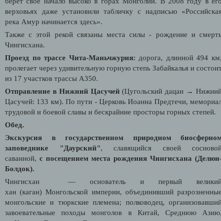
берет свое начало высоко в горах Монголии. В 2008 году в ег
верховьях даже установили табличку с надписью «Российска
река Амур начинается здесь».
Также с этой рекой связаны места силы - рождение и смерт
Чингисхана.
Проезд по трассе Чита-Маньчжурия:
дорога, длинной 494 км
пролегает через удивительную горную степь Забайкалья и состои
из 17 участков трассы А350.
Отправление в Нижний Цасучей
(Цугольский дацан
→
Нижни
Цасучей: 133 км). По пути - Церковь Иоанна Предтечи, мемориа
трудовой и боевой славы и бескрайние просторы горных степей.
Обед.
Экскурсия в государственном природном биосферно
заповеднике "Даурский"
, славящийся своей сосново
саванной,
с посещением места рождения Чингисхана (Делюн
Болдок).
Чингисхан — основатель и первый велики
хан (каган) Монгольской империи, объединивший разрозненны
монгольские и тюркские племена; полководец, организовавши
завоевательные походы монголов в Китай, Среднюю Азию