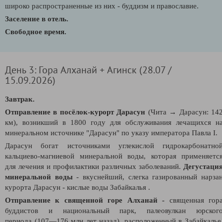
широко распространенные из них - буддизм и православие.
Заселение в отель.
Свободное время.
День 3: Гора Алханай + Агинск (28.07 /
15.09.2026)
Завтрак.
Отправление в посёлок-курорт Дарасун
(Чита
→ Дарасун: 14
км), возникший
в 1800 году для обслуживания лечащихся н
минеральном источнике "Дарасун" по указу императора Павла I.
Дарасун богат источниками углекислой гидрокарбонатно
кальциево-магниевой минеральной воды, которая применяетс
для
лечения и профилактики различных заболеваний.
Дегустаци
минеральной воды
- в
куснейший, слегка газированный нарза
курорта Дарасун - кислые воды Забайкалья
.
Отправление к священной горе Алханай -
священная гор
буддистов и национальный парк,
палеовулкан
юрског
периода
(107—176 млн лет назад)
, расположенный в
Забайкалье