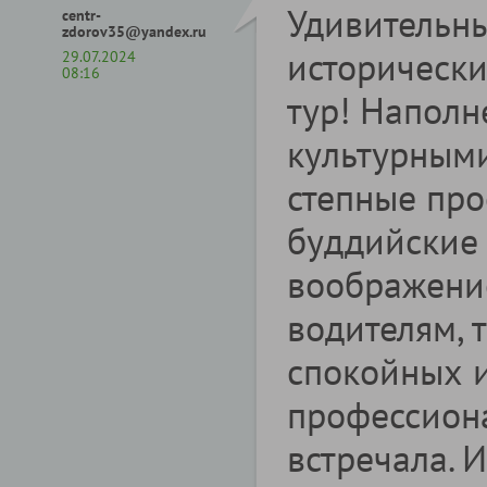
Удивительны
centr-
zdorov35@yandex.ru
историческ
29.07.2024
08:16
тур! Напол
культурными
степные про
буддийские 
воображени
водителям,
спокойных 
профессиона
встречала. 