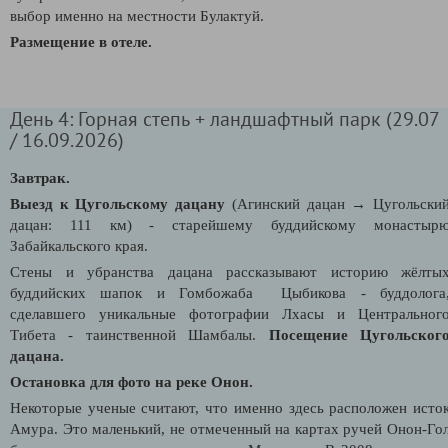
выбор именно на местности Булактуй.
Размещение в отеле.
День 4: Горная степь + ландшафтный парк (29.07
/ 16.09.2026)
Завтрак.
Выезд к Цугольскому дацану
(Агинский дацан
→ Цугольски
дацан: 111 км) - старейшему буддийскому монастыр
Забайкальского края.
Стены и убранства дацана рассказывают историю жёлты
буддийских шапок и Гомбожаба Цыбикова - буддолога
сделавшего уникальные фотографии Лхасы и Центральног
Тибета - таинственной Шамбалы.
Посещение Цугольског
дацана.
Остановка для фото на реке Онон.
Некоторые ученые считают, что именно здесь расположен исто
Амура. Это маленький, не отмеченный на картах ручей Онон-Го