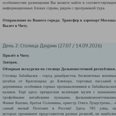
особенностям размещения Вы можете найти в соответствующи
информационных блоках справа, рядом с программой тура.
Отправление из Вашего города. Трансфер в аэропорт Москвы
Вылет в Читу.
День 2: Столица Даурии (27.07 / 14.09.2026)
Прилёт в Читу.
Завтрак.
Обзорная экскурсия по столице Дальневосточной республики.
Столица Забайкалья -
город декабристов, бесконечных военны
штабов от Краснощека до Блюхера, торговых пассажей 
деревянных особняков горных промышленников и Забайкальски
казаков. Ещё здесь прекрасная коллекция музея с шаманами
трофейными китайскими пушками, фальшивомонетчиками
Фанни Каплан, братья Соломины, оркестр Олега Лундстрема... 
самый милый Почтамп в России!
Здесь 785 улиц, н
которых
проживают представители разных религий, но наиболе