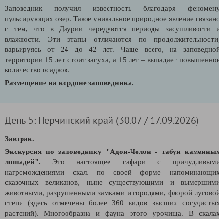
Заповедник получил известность благодаря феномен
пульсирующих озер. Такое уникальное природное явление связан
с тем, что в Даурии чередуются периоды засушливости 
влажности. Эти этапы отличаются по продолжительности
варьируясь от 24 до 42 лет. Чаще всего, на заповедно
территории 15 лет стоит засуха, а 15 лет – выпадает повышенно
количество осадков.
Размещение на кордоне заповедника.
День 5: Нерчинский край (30.07 / 17.09.2026)
Завтрак.
Экскурсия по заповеднику "Адон-Челон - табун каменны
лошадей".
Это настоящее сафари
с причудливым
нагромождениями скал, по своей форме напоминающи
сказочных великанов, ныне существующими и вымершим
животными, разрушенными замками и городами, флорой лугово
степи (здесь отмечены более 360 видов высших сосудисты
растений). Многообразна и фауна этого урочища. В скала