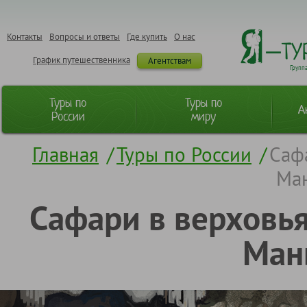
Контакты
Вопросы и ответы
Где купить
О нас
График путешественника
Агентствам
Групп
Туры по
Туры по
А
России
миру
Главная
/
Туры по России
/
Саф
Ма
Сафари в верховья
Ман