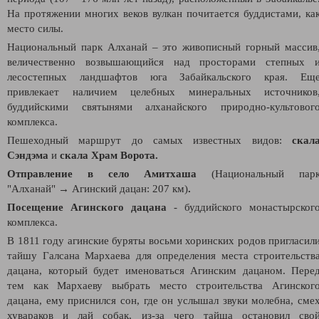
На протяжении многих веков вулкан почитается буддистами, ка
место силы.
Национальный парк
Алханай – это живописный горный массив
величественно возвышающийся над просторами степных 
лесостепных ландшафтов юга Забайкальского края. Ещ
привлекает наличием целебных минеральных источников
буддийскими святынями алханайского природно-культовог
комплекса.
Пешеходный маршрут до самых известных видов:
скал
Сэндэма
и
скала Храм Ворота.
Отправление в село Амитхаша
(Национальный пар
"Алханай"
→ Агинский дацан: 207 км)
.
Посещение Агинского дацана
- буддийского монастырског
комплекса.
В 1811 году агинские буряты восьми хоринских родов пригласил
тайшу Галсана Мархаева для определения места строительств
дацана, который будет именоваться Агинским дацаном. Пере
тем как Мархаеву выбрать место строительства Агинског
дацана, ему приснился сон, где он услышал звуки молебна, сме
хувараков и лай собак, из-за чего тайша остановил сво