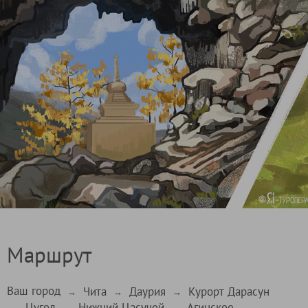
Маршрут
Ваш город
Чита
Даурия
Курорт Дарасун
→
→
→
Цугол
Нижний Цасучей
Агинское
→
→
→