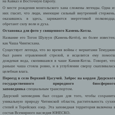
на Кавказ и Восточную Европу.
О месте рождения монгольского хана сложены легенды. Одна и
них гласит, что люди, имеющие сильный внутренний стержень
оказавшись в здесь, заряжаются энергетикой полководца
обретают силу воли и духа.
Остановка для фото у священного Камень-Котла
.
Название его Тогон Шулуун (Камень-Котёл), но более известен
как Чаша Чингисхана.
Существует легенда, что во время войны с меркитами Темуджи
был ранен отравленной стрелой, и исцелится ему помогл
дождевая вода, скопившаяся в чаше Камня-Котла. Говорят, чт
раньше чаша стояла ровно, и в углублении сверху скапливалас
целебная влага.
Переезд в село Верхний Цасучей.
Заброс на кордон Даурског
государственно
го природного биосферног
заповедника
специальным транспортом.
Даурский заповедник был создан для того, чтобы сохранит
уникальную природу Читинской области, растительность сухи
степей и Торейских озер.
Эта заповедная территория включена 
состав Всемирного наследия ЮНЕСКО.