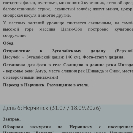
гнездятся филин, пустельга, мохноногий курганник, степной орел
белопоясничный стриж, скалистый голубь; живут манул, цокор
сибирская косуля и многи
е другие.
У местных жителей урочище считается священным, на само
высокой горе массива Ц
аган-Обо построено культово
сооружение.
Обед.
Отправление к Зугалайскому дацану
(
Верхни
Цасучей
→
Зугалайский дацан: 146 км).
Фото-стоп у
дацана.
Остановка для фото в селе Солнцево в долине реки Ингод
-
верховье реки Амур, месте слияния рек Шиванда и Онон, мест
с невероятными пейзажами!
Переезд в Нерчинск. Размещение в отеле.
День 6: Нерчинск (31.07 / 18.09.2026)
Завтрак.
Обзорная экскурсия по Нерчинску с посещение
Нерчинского "Версаля"
- краеведческого музея.
Нерчински