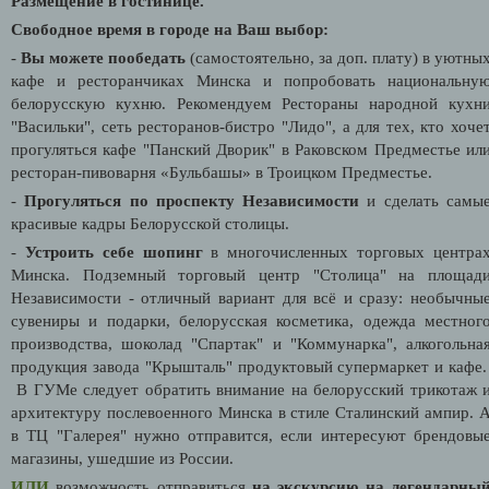
Размещение в гостинице.
Свободное время в городе на Ваш выбор:
-
Вы можете пообедать
(самостоятельно, за доп. плату) в уютны
кафе и ресторанчиках Минска и попробовать национальну
белорусскую кухню. Рекомендуем Рестораны народной кухн
"Васильки", сеть ресторанов-бистро "Лидо", а для тех, кто хоче
прогуляться кафе "Панский Дворик" в Раковском Предместье ил
ресторан-пивоварня «Бульбашы» в Троицком Предместье.
-
Прогуляться по проспекту Независимости
и сделать самы
красивые кадры Белорусской столицы.
-
Устроить себе шопинг
в многочисленных торговых центра
Минска. Подземный торговый центр "Столица" на площад
Независимости - отличный вариант для всё и сразу: необычны
сувениры и подарки, белорусская косметика, одежда местног
производства, шоколад "Спартак" и "Коммунарка", алкогольна
продукция завода "Крышталь" продуктовый супермаркет и кафе
В ГУМе следует обратить внимание на белорусский трикотаж 
архитектуру послевоенного Минска в стиле Сталинский ампир. 
в ТЦ "Галерея" нужно отправится, если интересуют брендовы
магазины, ушедшие из России.
ИЛИ
возможность отправиться
на экскурсию на легендарны