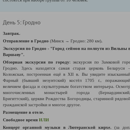
День 5: Гродно
Завтрак.
Отправление в Гродно
(Минск → Гродно: 280 км)
.
Экскурсия по Гродно - "Город сеймов на полпути из Вильны 
Варшаву"
.
О
бзорная экскурсия по городу
:
экскурсия по Замковой гор
Гродно. Здесь находится самая старая церковь Беларуси 
Коложская, построенная ещё в XII в. Вы увидите изысканны
Фарный (бывший иезуитский) костёл 1705 г., поражающи
величием фасада и скульптурным богатством интерьера. Осмот
многочисленных монастырей города (Бернардинский
Бригиттский), церкви Рождества Богородицы, старинной рядово
гражданской застройки и многое другое.
Размещение в отеле.
Свободное время
ИЛИ
Концерт органной музыки в Лютеранской кирхе
.
(за доп