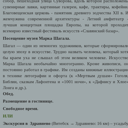
собор, пешеходная улица Суворова, вдоль которой расположен
сувенирные лавки, картинные галереи, кафе, трактиры, кофейни
Благовещенская церковь - памятник древнего зодчества XII в. 
жемчужина современной архитектуры - Летний амфитеатр 
лучшая концертная площадка Европы, на которой проходи
всемирно известный фестиваль искусств «Славянский базар».
Посещение музея Марка Шагала.
Шагал — один из немногих художников, которые сформировал
целую эпоху в искусстве. Трудно назвать человека, который хот
бы краем уха не слышал об этом великом человеке. Искусств
Марка Шагала необычайно многогранно. Кроме живописи, о
постоянно работал в графике. Им созданы книжные иллюстраци
в технике литографии и офорта (к «Мертвым душам» Гоголя
Библии, сказкам Лафонтена и «1001 ночи», к «Дафнису и Хлое
Лонга и др.).
Обед.
Размещение в гостинице.
Свободное время.
ИЛИ
Экскурсия в Здравнево
(Витебск → Здравнево: 16 км) – усадьб