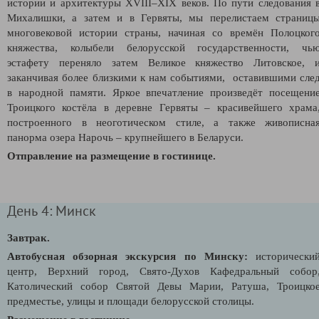
истории и архитектуры ХVІІІ–ХІХ веков. По пути следования 
Михалишки, а затем и в Гервяты, мы перелистаем страниц
многовековой истории страны, начиная со времён Полоцког
княжества, колыбели белорусской государственности, чь
эстафету переняло затем Великое княжество Литовское, 
заканчивая более близкими к нам событиями, оставившими сле
в народной памяти. Яркое впечатление произведёт посещени
Троицкого костёла в деревне Гервяты – красивейшего храма
построенного в неоготическом стиле, а также живописна
панорма озера Нарочь
– крупнейшего в Беларуси.
Отправление на размещение в гостинице.
День 4: Минск
Завтрак.
Автобусная обзорная экскурсия по Минску:
исторически
центр, Верхний город, Свято-Духов Кафедральный собор
Католический собор Святой Девы Марии, Ратуша, Троицко
предместье, улицы и площади белорусской столицы.