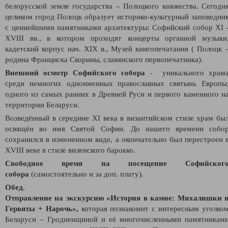
белорусской земле государства – Полоцкого княжества. Сегодн
целиком город Полоцк образует историко-культурный заповедни
с ценнейшими памятниками архитектуры: Софийский собор XI 
XVIII вв., в котором проходят концерты органной музыки
кадетский корпус нач. XIX в., Музей книгопечатания ( Полоцк 
родина Франциска Скорины, славянского первопечатника).
Внешний осмотр Софийского собора
- уникального храм
среди немногих одноименных православных святынь Европы
одного из самых ранних в Древней Руси и первого каменного н
территории Беларуси.
Возведённый в середине XI века в византийском стиле храм бы
освящён во имя Святой Софии. До нашего времени собо
сохранился в измененном виде, а окончательно был перестроен 
XVIII веке в стиле виленского барокко.
Свободное время на посещение Софийског
собора
(самостоятельно и за доп. плату).
Обед.
Отправление на экскурсию
«История в камне: Михалишки 
Гервяты + Нарочь»,
которая по
знакомит с интересным уголко
Беларуси – Гродненщиной и её многочисленными памятникам