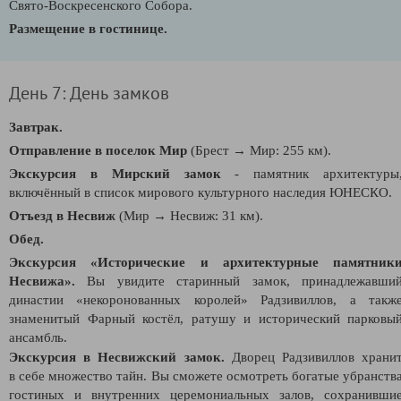
Свято-Воскресенского Собора.
Размещение в гостинице.
День 7: День замков
Завтрак.
Отправление в поселок Мир
(Брест
→ Мир: 255 км)
.
Экскурсия в Мирский замок
- памятник архитектуры
включённый в список мирового культурного наследия ЮНЕСКО.
Отъезд в Несвиж
(Мир
→
Несвиж: 31 км).
Обед.
Экскурсия «Исторические и архитектурные памятник
Несвижа».
Вы увидите старинный замок, принадлежавши
династии «некоронованных королей» Радзивиллов, а такж
знаменитый Фарный костёл, ратушу и исторический парковы
ансамбль.
Экскурсия в Несвижский замок.
Дворец Радзивиллов храни
в себе множество тайн. Вы сможете
осмотреть богатые убранств
гостиных и внутренних церемониальных залов,
сохранивши