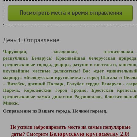
Посмотреть места и время отправления
День 1: Отправление
Чарующая, загадочная, пленительная
республика Беларусь! Красивейшая белорусская природа
средневековые города, дворцы, ратуши и костелы и, конечно
вкуснейшие местные деликатесы! Вас ждет удивительны
маршрут «Белорусская кругосветка»: город Шагала и Белл
– Витебск, древний Полоцк, Голубое сердце Беларуси - озер
Нарочь, королевский город Гродно, Брестская крепость
средневековые замки династии Радзивиллов, блистательны
Минск.
Отправление из Вашего города.
Ночной переезд.
Не успели забронировать место на самые популярные
Белорусскую кругосветку 2.0
даты? Смотрите
!