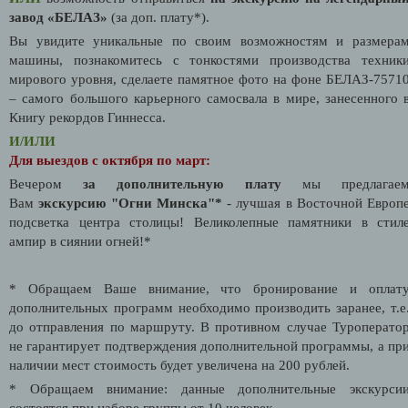
завод «БЕЛАЗ»
(за доп. плату*).
Вы увидите уникальные по своим возможностям и размера
машины, познакомитесь с тонкостями производства техник
мирового уровня, сделаете памятное фото на фоне БЕЛАЗ-7571
– самого большого карьерного самосвала в мире, занесенного 
Книгу рекордов Гиннесса.
И/ИЛИ
Для выездов с октября по март:
Вечером
за дополнительную плату
мы предлагае
Вам
экскурсию "Огни Минска"*
- лучшая в Восточной Европ
подсветка центра столицы! Великолепные памятники в стил
ампир в сиянии огней!*
* Обращаем Ваше внимание, что бронирование и оплат
дополнительных программ необходимо производить заранее, т.е
до отправления по маршруту. В противном случае Туроперато
не гарантирует подтверждения дополнительной программы, а пр
наличии мест стоимость будет увеличена на 200 рублей.
* Обращаем внимание: данные дополнительные экскурси
состоятся при наборе группы от 10 человек.