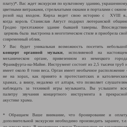
плату)*.
Вас ждет экскурсия по
культовому зданию, украшенном
цветными витражами, стрельчатыми окнами и порталами с окном
розой над входом. Кирха ведет свою историю с
XVIII в.
когда король Станислав Август подарил лютеранской общин
Гродно трехэтажное здание бывшей таверны. Впоследстви
церковь была выстроена в неоготическом стиле и приобрела сво
современный облик.
У Вас будет уникальная возможность посетить небольшо
концерт органной музыки
, исполняемой на настояще
механическом органе, привезенном из немецкого город
Франкфурта-на-Майне. Инструмент состоит из 2,5 тысячи труб 
имеет около 8 тонн веса. Орган имеет необычное расположение 
не на хорах, как принято в протестантских и католически
храмах, а внизу, недалеко от алтаря, что позволяет слушателя
наблюдать за техникой игры музыканта. Вы услышите вс
палитру звучания концертного инструмента в прекрасно
акустике храма.
* Обращаем Ваше внимание, что бронирование и оплат
дополнительной экскурсии необходимо производить заранее, т.е
до начала тура. В противном случае Туроператор не гарантируе