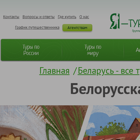
Контакты
Вопросы и ответы
Где купить
О нас
График путешественника
Агентствам
Групп
Туры по
Туры по
А
России
миру
Главная
/
Беларусь - все 
Белорусск