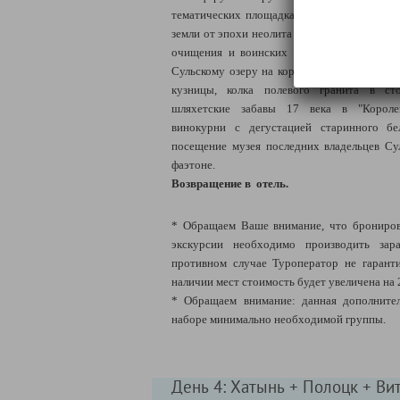
тематических площадках, раскрывающих и
земли от эпохи неолита до наших дней. Уча
очищения и воинских забавах времен ранн
Сульскому озеру на корабле викингов - дра
кузницы, колка полевого гранита в ст
шляхетские забавы 17 века в "Королев
винокурни с дегустацией старинного бел
посещение музея последних владельцев Су
фаэтоне.
Возвращение в отель.
* Обращаем Ваше внимание, что брониров
экскурсии необходимо производить зара
противном случае Туроператор не гарант
наличии мест стоимость будет увеличена на 
* Обращаем внимание: данная дополнител
наборе минимально необходимой группы.
День 4: Хатынь + Полоцк + Ви