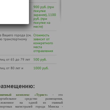
 октября по март
900 руб. (при
покупке
заранее), 1100
руб. (при
покупке на
месте)
 Вашего города (см.
Стоимость
по транспортному
зависит от
конкретного
места
отправления
лиц от 65 до 79 лет
500 руб.
лиц от 80 лет и
1000 руб.
размещению:
иничный комплекс «Турист»
- это
ортабельное средство размещения,
положенное на одной из главный
спортных магистралей города Минска -