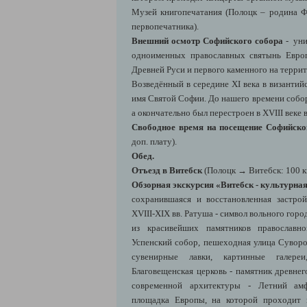
Музей книгопечатания (
Полоцк
– родина Ф
первопечатника).
Внешний осмотр Софийского собора
- ун
одноименных православных святынь Евро
Древней Руси и первого каменного на терри
Возведённый в середине XI века в византий
имя
Святой Софии
. До нашего времени собо
а окончательно был перестроен в XVIII веке в
Свободное время на посещение Софийск
доп. плату).
Обед.
Отъезд в Витебск
(Полоцк
→ Витебск: 100 к
Обзорная экскурсия
«Витебск - культурная
сохранившаяся и восстановленная застро
XVIII-XIX вв. Ратуша - символ вольного горо
из красивейших памятников православно
Успенский собор, пешеходная улица Суворо
сувенирные лавки, картинные галереи
Благовещенская церковь - памятник древнег
современной архитектуры -
Летний амф
площадка Европы, на которой проходит 