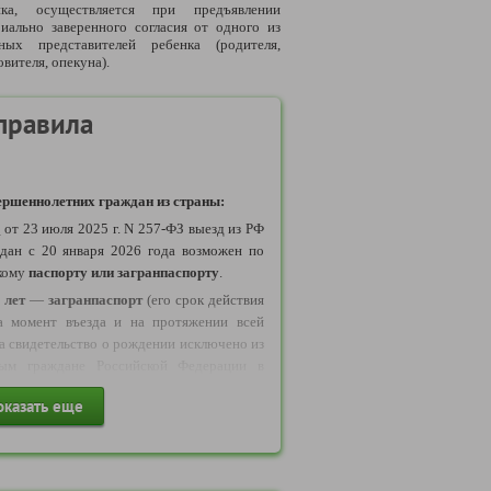
нка, осуществляется при предъявлении
иально заверенного согласия от одного из
нных представителей ребенка (родителя,
вителя, опекуна).
правила
ршеннолетних граждан из страны:
у
от 23 июля 2025 г. N 257-ФЗ выезд из РФ
дан с 20 января 2026 года возможен по
кому
паспорту или загранпаспорту
.
 лет
—
загранпаспорт
(его срок действия
а момент въезда и на протяжении всей
да свидетельство о рождении исключено из
рым граждане Российской Федерации в
ствлять выезд в Беларусь
оказать еще
и исключено
из числа документов
,
езда и въезда несовершеннолетних из РФ.
бращаем ваше внимание: с 11 января 2025
ие иностранных лиц на данный тур,