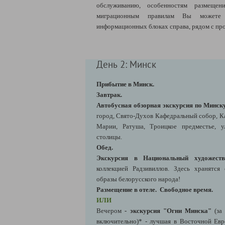
обслуживанию, особенностям размещен
миграционным правилам Вы можете 
информационных блоках справа, рядом с пр
День 2: Минск
Прибытие в Минск.
Завтрак.
Автобусная обзорная экскурсия по Минск
город, Свято-Духов Кафедральный собор, К
Марии, Ратуша, Троицкое предместье, 
столицы.
Обед.
Экскурсия в Национальный художеств
коллекцией Радзивиллов. Здесь хранятся
образы белорусского народа!
Размещение в отеле.
Свободное время.
ИЛИ
Вечером
-
экскурсия "Огни Минска"
(за
включительно)*
- лучшая в Восточной Евро