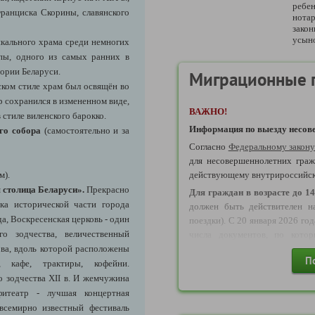
ребе
ранциска Скорины, славянского
нотар
зако
усыно
икального храма среди немногих
пы, одного из самых ранних в
тории Беларуси.
Миграционные 
ском стиле храм был освящён во
р сохранился в измененном виде,
ВАЖНО!
 стиле виленского барокко.
Информация по выезду несове
ого собора
(самостоятельно и за
Согласно
Федеральному закон
для несовершеннолетних граж
м)
.
действующему внутрироссийс
 столица Беларуси».
Прекрасно
Д
ля граждан в возрасте до 14
йка исторической части города
должен быть действителен н
да, Воскресенская церковь - один
поездки). С 20 января 2026 го
го зодчества, величественный
числа документов, по кото
ва, вдоль которой расположены
возрасте до 14 лет могут осуще
П
, кафе, трактиры, кофейни.
Свидетельство о рождени
о зодчества XII в. И жемчужина
являющихся
основанием для вы
итеатр
- лучшая концертная
ВАЖНО!
Уважаемые агенты, о
всемирно известный фестиваль
года ДОСТУПНО бронирован