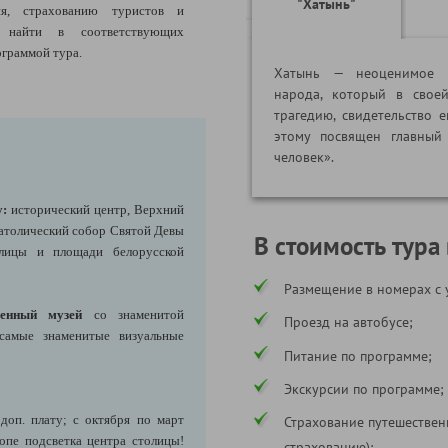
"Хатынь"
ия, страхованию туристов и
найти в соответствующих
ограммой тура.
Хатынь — неоценимое х
народа, который в свое
трагедию, свидетельство 
этому посвящен главный
человек».
у:
исторический центр, Верхний
атолический собор Святой Девы
В стоимость тура
улицы и площади белорусской
Размещение в номерах с 
енный музей
со знаменитой
Проезд на автобусе;
 самые знаменитые визуальные
Питание по программе;
Экскурсии по программе;
 доп. плату; с октября по март
Страхование путешествен
пе подсветка центра столицы!
страхованию);