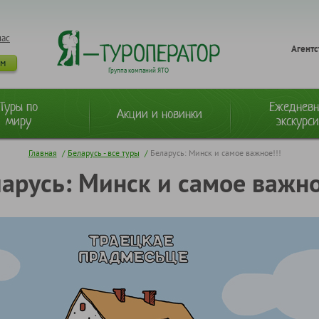
нас
Агентс
ам
Группа компаний ЯТО
Туры по
Ежеднев
Акции и новинки
миру
экскурс
Главная
/
Беларусь - все туры
/
Беларусь: Минск и самое важное!!!
арусь: Минск и самое важно