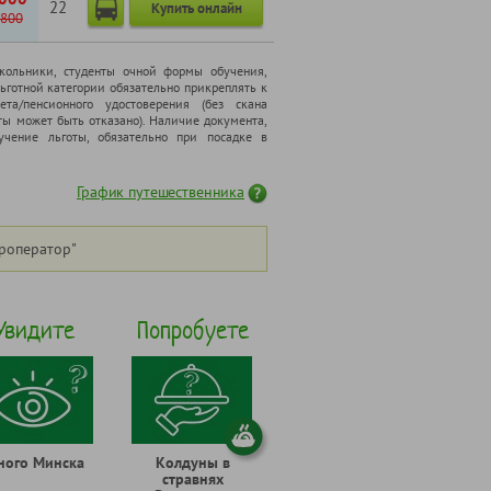
22
Купить онлайн
800
школьники, cтуденты очной формы обучения,
ьготной категории обязательно прикреплять к
ета/пенсионного удостоверения (без скана
ты может быть отказано). Наличие документа,
чение льготы, обязательно при посадке в
График путешественника
роператор"
Увидите
Попробуете
ного Минска
Колдуны в
стравнях