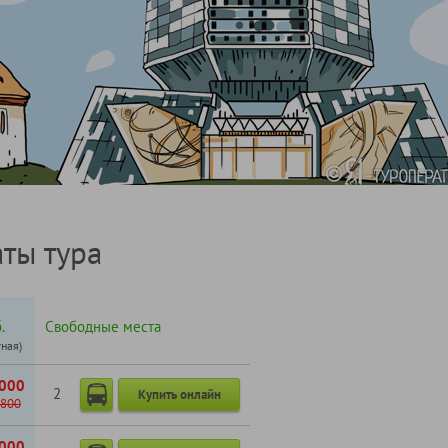
ты тура
.
Свободные места
тная)
000
2
Купить онлайн
800
000