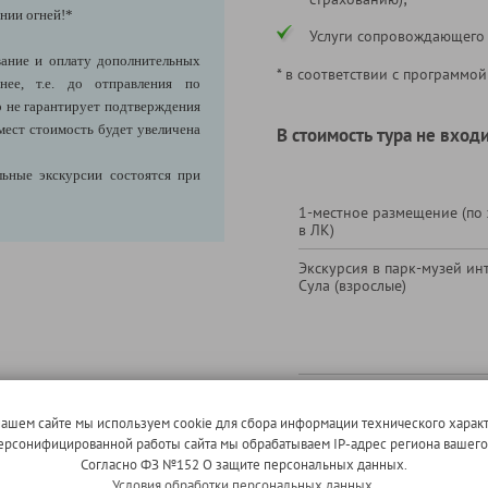
нии огней!*
Услуги сопровождающего
ание и оплату дополнительных
* в соответствии с программой
нее, т.е. до отправления по
 не гарантирует подтверждения
мест стоимость будет увеличена
В стоимость тура не входи
ьные экскурсии состоятся при
1-местное размещение (по
в ЛК)
Экскурсия в парк-музей ин
Сула (взрослые)
скурсию-анимацию "10 000 лет
Экскурсия в парк-музей ин
Сула (дети до 17 лет включ
активной истории Сула
(за доп
нашем сайте мы используем cookie для сбора информации технического характ
 персонифицированной работы сайта мы обрабатываем IP-адрес региона вашег
адьбой 16 века. Погружение в
Согласно ФЗ №152 О защите персональных данных.
евности на многочисленных
Условия обработки персональных данных.