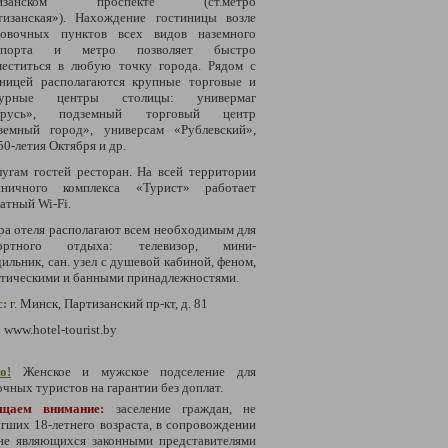
тизанском проспекте (ст.метро
тизанская»). Нахождение гостиницы возле
новочных пунктов всех видов наземного
нспорта и метро позволяет быстро
меститься в любую точку города. Рядом с
иницей располагаются крупные торговые и
турные центры столицы: универмаг
арусь», подземный торговый центр
земный город», универсам «Рублевский»,
50-летия Октября и др.
лугам гостей ресторан.
На всей территории
иничного комплекса «Турист» работает
атный Wi-Fi.
а отеля располагают всем необходимым для
ортного отдыха: телевизор, мини-
дильник,
сан. узел с душевой кабиной, феном,
етическими и банными принадлежностями.
с:
г. Минск, Партизанский пр-кт, д. 81
:
www.hotel-tourist.by
о!
Женское и мужское подселение для
чных туристов на гарантии без доплат.
ащаем внимание:
заселение граждан, не
гших 18-летнего возраста, в сопровождении
 не являющихся законными представителями