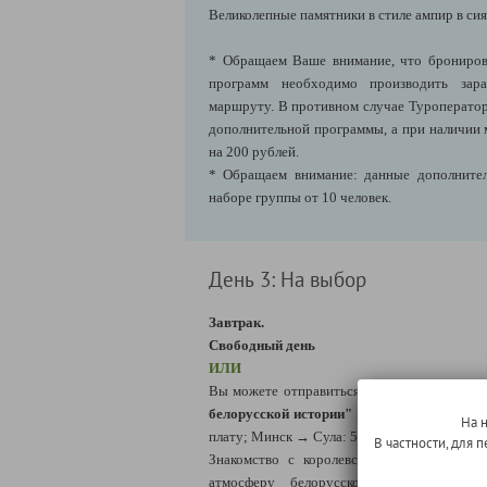
Великолепные памятники в стиле ампир в сия
* Обращаем Ваше внимание, что брониров
программ необходимо производить зара
маршруту. В противном случае Туроператор
дополнительной программы, а при наличии 
на 200 рублей.
* Обращаем внимание: данные дополнител
наборе группы от 10 человек.
День 3: На выбор
Завтрак.
Свободный день
ИЛИ
Вы можете отправиться на
уникальную
эк
белорусской истории" в Парк-музей
интер
На 
плату; Минск → Сула: 50 км)*.
В частности, для
Знакомство с королевской охотничьей ус
атмосферу белорусской старины и др