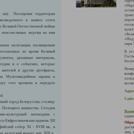
Пар
«Пар
оста
 км)
. Посещение территории
тра
пере
 возведенного в
память сотен
гост
ы Великой Отечественной войны
куль
го неисчислимые жертвы во имя
«Бел
«Под
парк 
альная экспозиция, посвященная
ичтоженных во время Великой
К ус
Гост
ументы, архивные материалы,
беспл
гедии и о событиях, которые
Номер
 жителей и другие артефакты,
комф
дии. Мультимедийные экраны и
холо
феру того времени и передать
косм
Адре
).
Сайт
йший город Белоруссии, столицу
 –
Полоцк
ого княжества. Сегодня
Важн
ико-культурный заповедник с
одино
о-Евфросиньевская церковь XII
Обр
йский собор XI - XVIII вв., в
дости
лиц,
, кадетский корпус нач. XIX в.,