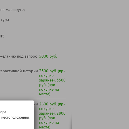
 на маршруте;
 тура
т:
 желанию под запрос
5000 руб.
терактивной истории
3300 руб. (при
покупке
заранее), 3500
руб. (при
покупке на
месте)
терактивной истории
2600 руб. (при
ительно)
покупке
ера.
заранее), 2800
о местоположения.
руб. (при
покупке на
месте)