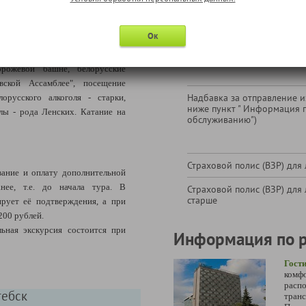
сторию и традиции белорусской
Экскурсия "Огни Минска" (с
стие в древнеславянском ритуале
включительно)
Ок
его средневековья, катание по
ккаре, посещение средневековой
орожевой башне, белорусские
ской Ассамблее", посещение
Надбавка за отправление из
орусского алкоголя - старки,
ниже пункт " Информация 
лы - рода Ленских. Катание на
обслуживанию")
Страховой полис (ВЗР) для 
ание и оплату дополнительной
нее, т.е. до начала тура. В
Страховой полис (ВЗР) для 
старше
ирует её подтверждения, а при
200 рублей.
ьная экскурсия состоится при
Информация по 
Гост
комф
рас
тебск
тран