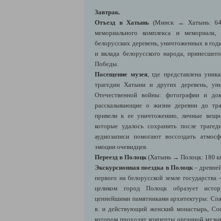
Завтрак.
Отъезд в Хатынь
(Минск
→ Хатынь: 64
мемориального комплекса и мемориала,
белорусских деревень, уничтоженных в год
и вклада белорусского народа, принесше
Победы.
Посещение музея
, где представлена уник
трагедии Хатыни и других деревень, ун
Отечественной войны: ф
отографии и док
рассказывающие о жизни деревни до тра
привели к ее уничтожению, личные вещи
которые удалось сохранить после траге
аудиозаписи помогают воссоздать атмос
эмоции очевидцев.
Переезд в Полоцк
(Хатынь
→ Полоцк: 180 км
Экскурсионная поездка в Полоцк
– древне
первого на белорусской земле государства
целиком город
Полоцк
образует истор
ценнейшими памятниками архитектуры: Спас
в. и действующий женский монастырь, Софи
котором проходят концерты органной музыки