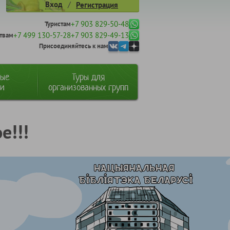
/
Вход
Регистрация
+7 903 829-50-48
Туристам
+7 499 130-57-28
+7 903 829-49-13
твам
Присоединяйтесь к нам
ные
Туры для
ии
организованных групп
е!!!