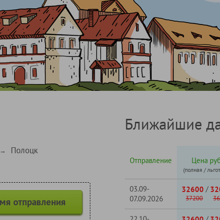
Ближайшие да
Полоцк
→
Отправление
Цена руб
(полная / льго
03.09-
/
32600
32
07.09.2026
37200
36
емя отправления
22.10-
/
32600
32