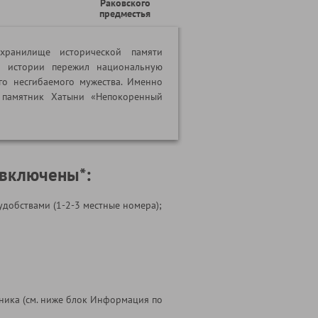
Раковского
предместья
ранилище исторической памяти
й истории пережил национальную
его несгибаемого мужества. Именно
 памятник Хатыни «Непокоренный
 включены*:
удобствами (1-2-3 местные номера);
ника (см. ниже блок Информация по