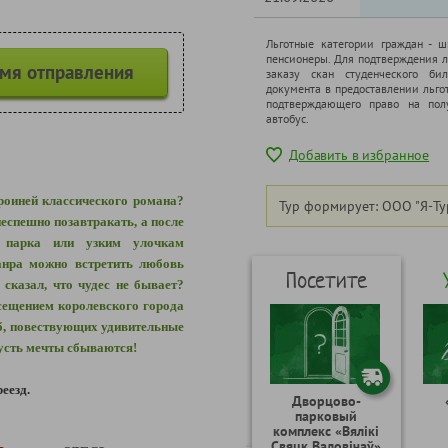
Льготные категории граждан - 
пенсионеры. Для подтверждения л
емя отправления
заказу скан студенческого бил
документа в предоставлении льго
подтверждающего право на полу
автобус.
Добавить в избранное
ероиней классического романа?
Тур формирует: ООО "Я-Ту
еспешно позавтракать, а после
 парка или узким улочкам
жанра можно встретить любовь
Посетите
о сказал, что чудес не бывает?
сещением королевского города
еб, повествующих удивительные
усть мечты сбываются!
еезд.
Дворцово-
парковый
комплекс «Вялікі
Свяцк Валовічаў»