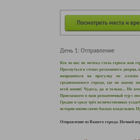
Посмотреть места и вр
День 1: Отправление
Кто из нас не мечтал стать героем или г
Проснуться в стенах роскошного дворца, н
направиться на прогулку по аллеям
средневекового города, где по закону 
всей жизни! Чудеса, да и только... Но кт
Приглашаем в наш романтичный тур с по
Гродно и сразу трёх величественных усад
истории жизни своих былых владельцев. П
Отправление из Вашего города. Ночной пер