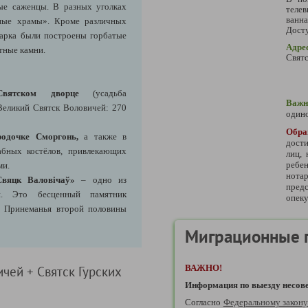
ые саженцы. В разных уголках
телев
ванн
ные храмы». Кроме различных
Досту
парка были построены горбатые
Адре
тные камни.
Свят
вятском дворце
(усадьба
Важн
Великий Святск Воловичей: 270
одино
Обр
одочке Сморгонь,
а также в
дости
бных костёлов, привлекающих
лиц,
ребе
ми.
нотар
Свяцк Валовічаў»
– одно из
предс
и. Это бесценный памятник
опеку
ва Принеманья второй половины
Миграционные 
ВАЖНО!
ичей + Святск Гурских
Информация по выезду несове
Согласно
Федеральному закон