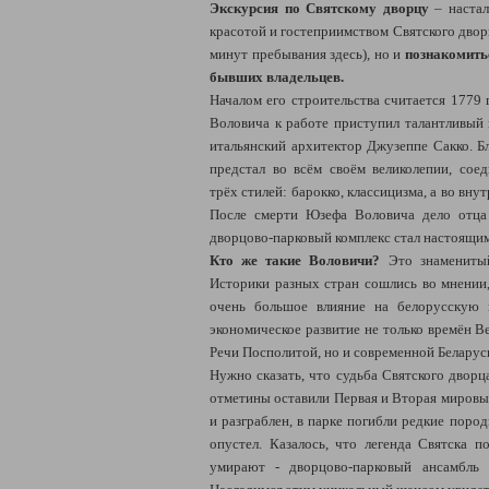
Экскурсия по Святскому дворцу
– настал
красотой и гостеприимством Святского двор
минут пребывания здесь), но и
познакомитьс
бывших владельцев.
Началом его строительства считается 1779 
Воловича к работе приступил талантливый 
итальянский архитектор Джузеппе Сакко. Бл
предстал во всём своём великолепии, сое
трёх стилей: барокко, классицизма, а во вну
После смерти Юзефа Воловича дело отца
дворцово-парковый комплекс стал настоящи
Кто же такие Воловичи?
Это знамениты
Историки разных стран сошлись во мнении,
очень большое влияние на белорусскую и
экономическое развитие не только времён В
Речи Посполитой, но и современной Беларус
Нужно сказать, что судьба Святского дворц
отметины оставили Первая и Вторая мировы
и разграблен, в парке погибли редкие поро
опустел. Казалось, что легенда Святска п
умирают - дворцово-парковый ансамбль в