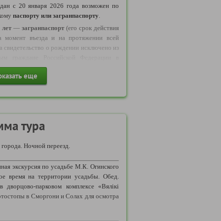
дан с 20 января 2026 года возможен по
кому
паспорту или загранпаспорту
.
 лет
—
загранпаспорт
(его срок действия
а момент въезда и на протяжении всей
да свидетельство о рождении исключено из
рым граждане Российской Федерации в
ствлять выезд в Беларусь
оказать еще
и исключено
из числа документов
,
езда и въезда несовершеннолетних из РФ.
бращаем ваше внимание: с 11 января 2025
ие иностранных лиц на данный тур,
оезд иностранных граждан через пункты
мма тура
 Российской Федерацией и Республикой
а.
 города. Ночной переезд.
ты для участия в туре:
ная экскурсия по усадьбе М.К. Огинского
е время на территории усадьбы. Обед.
АНИНА РФ:
в дворцово-парковом комплексе «Вялікі
кий паспорт.
фотостопы в Сморгони и Солах для осмотра
24 Положения о паспорте гражданина
 утвержденного постановлением