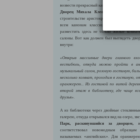
возвести прекрасный каменный дворец и раз
Дворец Михала Клеофаса
получил вид
строительстве аристократических резиденц
всем канонам классицизма. Внутренняя 
разместить здесь не только жилые комна
салоны. Вот как должен был выглядеть дво
внутри:
«Открыв массивные двери главного вхо
вестибюль, откуда можно пройти в ан
музыкальный салон, розовую гостиную, биль
несколько комнат, проходим в гостиную, о
оранжерею... Из гостиной по витой дерев
второй этаж в библиотеку, где чаще все
друзья».
А из библиотеки через двойные стеклянн
галерею, откуда открывался вид на озеро, зве
Парк, раскинувшийся за дворцом,
им
соответствовал новомодным образцам
называемых «английских». Для оранжереи