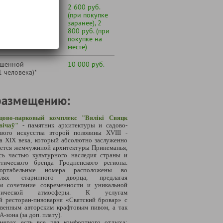
 каналу
2 600 руб.
(при покупке
заранее), 2
800 руб. (при
покупке на
месте)
ышенной
10 000 руб.
 человека)*
размещению:
цово-парковый комплекс "Вялікі Свяцк
вічаў"
- памятник архитектуры и садово-
ового искусства второй половины XVIII -
а XIX века, который абсолютно заслуженно
ается жемчужиной архитектуры Принеманья,
ясь частью культурного наследия страны и
стического бренда Гродненского региона.
ортабельные номера расположены во
елях старинного дворца, предлагая
ям сочетание современности и уникальной
орической атмосферы. К услугам
й ресторан-пивоварня «Святский бровар» с
твенным авторским крафтовым пивом, а так
A-зона (за доп. плату).
мерах есть все для комфортного отдыха: