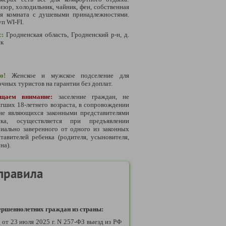
изор, холодильник, чайник, фен, собственная
ая комната с душевыми принадлежностями.
п WI-FI.
с:
Гродненская область, Гродненский р-н, д.
ск
о!
Женское и мужское подселение для
чных туристов на гарантии без доплат.
ащаем внимание:
заселение граждан, не
гших 18-летнего возраста, в сопровождении
 не являющихся законными представителями
нка, осуществляется при предъявлении
иально заверенного от одного из законных
тавителей ребенка (родителя, усыновителя,
на).
правила
ршеннолетних граждан из страны:
у
от 23 июля 2025 г. N 257-ФЗ выезд из РФ