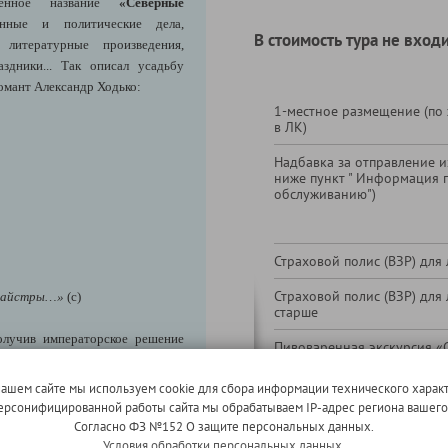
шенное название
«Северные
енные и политические дела,
В стоимость тура не входи
литературные произведения,
здники... Так описал усадьбу
ломант Александр Ходько:
1-местное размещение (по
в ЛК)
Надбавка за отправление из
ниже пункт " Информация 
обслуживанию")
Страховой полис (ВЗР) для 
Страховой полис (ВЗР) для 
ухмайстры…»
(с)
старше
олучив императорское решение
Пивоваренная экскурсия «С
куна престарелого Франтишека
дегустацией
шкиных имений – Залесье под
нашем сайте мы используем cookie для сбора информации технического характ
й хозяин решает, помимо уже
 персонифицированной работы сайта мы обрабатываем IP-адрес региона вашег
о дома (первая половина ХVIII
Согласно ФЗ №152 О защите персональных данных.
й мельницы, пивоварни и сада,
Условия обработки персональных данных.