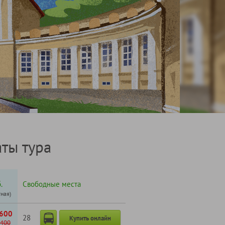
ты тура
.
Свободные места
тная)
600
28
Купить онлайн
400