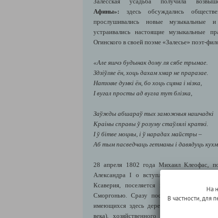
Залесская усадьба получила возвы
Афины»:
здесь обсуждались обществ
прослушивались новые музыкальные и 
устраивались настоящие музыкальные пра
Огинского в своей поэме «Залесье» поэт-фи
«Але яшчэ будынак дому ля сябе трымае.
Здзіўляе ён, хоць дахам хмар не праразае.
Натхняе думкі ён, бо хоць сцяна і нізка,
І вугал просты ад вугла тут блізка,
Заўжды абшараў тых заможныя нашчадкі
Краіны справы ў розуму стаўлялі краткі.
І ў бітве моцны, і ў нарадах майстры –
Аб тым пасведчаць гетманы і давядуць к
28 апреля 1802 года Михаил Клеофас, п
Александра I о вступлении в права опе
Ксаверия, поселяется в одном из дядю
На 
Сморгонью. Сразу после прибытия новы
В частности, для
имеющихся здесь деревянного господског
века), хозяйственного двора, деревянно