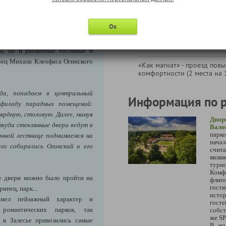
Прогулка по Августовскому
бить шикарный парк.
, невиданный до сих пор в
Ок
ий, но при этом соответствовал
планировка дворца позволяла
ты, но и различные гостиные и
рец Михала Клеофаса Огинского
«Как магнат» - проезд пов
комфортности (2 места на 1
да, попадаем в центральный
Информация по 
филаду парадных помещений:
ярдную, столовую. Далее, минуя
Двор
ткуда стеклянные двери ведут в
Вало
парк
янной лестнице поднимаемся на
начал
го собирались Огинский и его
счит
явля
тури
Комф
ые двери можно было пройти на
флиг
гост
ринец, парк...
ист
ел пейзажный характер и
госте
 романтических парков, так
собс
же SP
 в Залесье привозились самые
В но