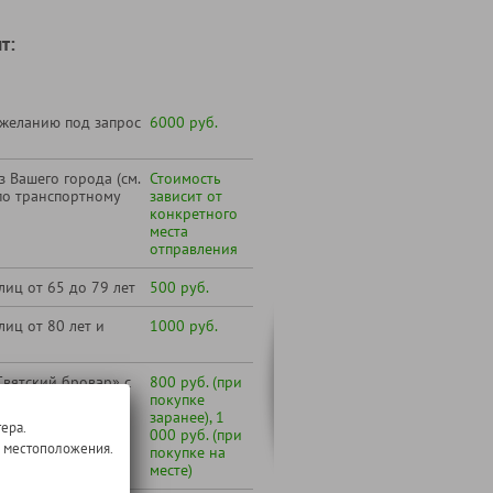
т:
 желанию под запрос
6000 руб.
 Вашего города (см.
Стоимость
по транспортному
зависит от
конкретного
места
отправления
лиц от 65 до 79 лет
500 руб.
лиц от 80 лет и
1000 руб.
вятский бровар» с
800 руб. (при
покупке
заранее), 1
ера.
000 руб. (при
о местоположения.
покупке на
месте)