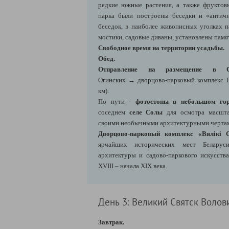
редкие южные растения, а также фруктов
парка были построены беседки и «антич
беседок, в наиболее живописных уголках 
мостики, садовые диваны, установлены памя
Свободное время на территории усадьбы.
Обед.
Отправление на размещение в С
Огинских →
дворцово-парковый комплекс 
км).
По пути -
фотостопы в небольшом гор
соседнем
селе Солы
для осмотра масшта
своими необычными архитектурными черта
Дворцово-парковый комплекс «Вялікі 
ярчайших исторических мест Беларус
архитектуры и садово-паркового искусст
XVIII – начала XIX века.
День 3: Великий Святск Волов
Завтрак.