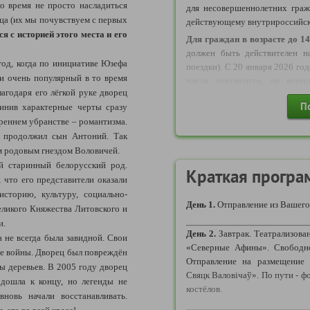
о время не просто насладиться
для несовершеннолетних граж
ца (их мы почувствуем с первых
действующему внутрироссийс
я с историей этого места и его
Д
ля граждан в возрасте до 14
должен быть действителен н
год, когда по инициативе Юзефа
поездки). С 20 января 2026 го
и очень популярный в то время
числа документов, по кото
агодаря его лёгкой руке дворец
возрасте до 14 лет могут осуще
П
динив характерные черты сразу
Свидетельство о рождени
треннем убранстве – романтизма.
являющихся
основанием для вы
 продолжил сын Антоний. Так
ВАЖНО!
Уважаемые агенты, о
м родовым гнездом Воловичей.
года ДОСТУПНО бронирован
й старинный белорусский род.
поскольку стал возможным пр
Краткая програ
 что его представители оказали
пропуска на границе между
сторию, культуру, социально-
Беларусь по логистике маршрут
День 1.
Отправление из Вашего
еликого Княжества Литовского и
и.
Требуются следующие докумен
День 2.
Завтрак. Театрализован
а не всегда была завидной. Свои
«Северные Афины». Свободно
1) ДЛЯ ВЗРОСЛОГО ГРАЖД
е войны. Дворец был повреждён
Отправление на размещение 
ды деревьев. В 2005 году дворец
- Действующий Внутрироссийс
Свяцк Валовічаў». По пути - 
одошла к концу, но легенды не
В соответствии с пунктом 
костёлов.
новь начали восстанавливать.
Российской Федерации,