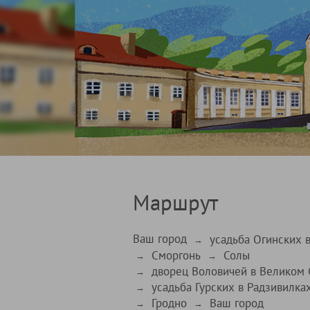
Маршрут
Ваш город
усадьба Огинских 
→
Сморгонь
Солы
→
→
дворец Воловичей в Великом 
→
усадьба Гурских в Радзивилка
→
Гродно
Ваш город
→
→