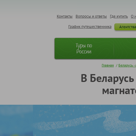
Контакты
Вопросы и ответы
Где купить
О 
График путешественника
Агентств
Туры по
России
Главная
/
Беларусь -
В Беларусь
магнат