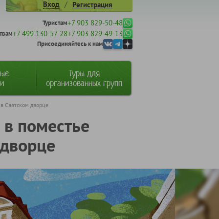
/
Вход
Регистрация
+7 903 829-50-48
Туристам
+7 499 130-57-28
+7 903 829-49-13
твам
Присоединяйтесь к нам
ные
Туры для
ии
организованных групп
 в Святском дворце
 в поместье
 дворце