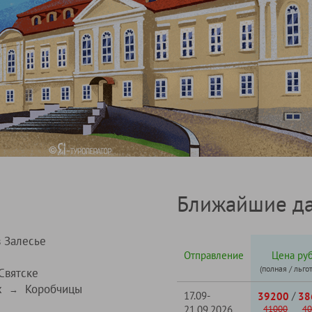
Ближайшие да
в Залесье
Отправление
Цена руб
(полная / льго
Святске
х
Коробчицы
→
17.09-
/
39200
38
21.09.2026
41000
40