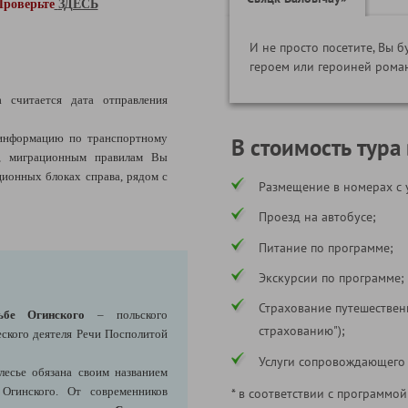
Проверьте
ЗДЕСЬ
И не просто посетите, Вы б
героем или героиней рома
а считается дата отправления
информацию по транспортному
В стоимость тура
я, миграционным правилам Вы
ионных блоках справа, рядом с
Размещение в номерах с 
Проезд на автобусе;
Питание по программе;
Экскурсии по программе;
Страхование путешествен
ьбе Огинского
– польского
страхованию");
еского деятеля Речи Посполитой
Услуги сопровождающего
лесье обязана своим названием
Огинского. От современников
* в соответствии с программой