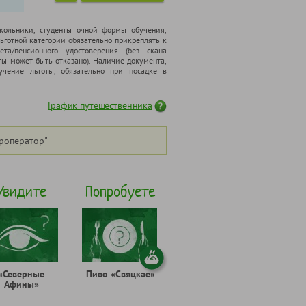
школьники, cтуденты очной формы обучения,
ьготной категории обязательно прикреплять к
ета/пенсионного удостоверения (без скана
ты может быть отказано). Наличие документа,
чение льготы, обязательно при посадке в
График путешественника
роператор"
Увидите
Попробуете
«Северные
Пиво «Свяцкае»
Афины»