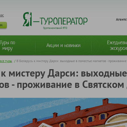
нас
Агентс
ам
Группа компаний ЯТО
Туры по
Ежеднев
Акции и новинки
миру
экскурс
 все туры
/
В Беларусь к мистеру Дарси: выходные в поместье магнатов - проживание
 к мистеру Дарси: выходные
ов - проживание в Святском