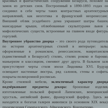
красивых и фантастических сооружений Беларуси, похожее н
замок из детских снов. Построенный в 1890-1893 годах о
соединил в себе черты таких контрастных архитектурны
направлений, как неоготика и французский неоренессанс
Внешний облик усадебного дома украшают шатры башен
мансардные крыши, облюбованные скульптурами львов 
мифологических существ, встроенные на главном входе фигур
горгулий.
Внутреннее убранство дворца
– это своего рода путеводител
по истории архитектурных стилей в интерьере: залы
оформленные в романском, ренессансном, мавританско
(единственный в Беларуси!) стилях, стилях рококо и барокко
маньеризм и классицизм, сменяют друг друга. В бальном зал
присутствуют черты стиля эпохи Людовика XVI. Будуа
освещают настенные люстры, ряд салонов, стены и софит
покрыты полихромной росписью.
Кроме стилевой мебели,
эклектичный характер дворц
подчёркивают предметы декора:
бронзовые изделия
изготовленные польской фирмой Лапенских, венециански
хрусталь, английский фаянс, французский фарфор. Здесь ж
находится и богатая галерея живописи (в основном XIX века)
произведения Семирадского, Айвазовского, Кондратенко.