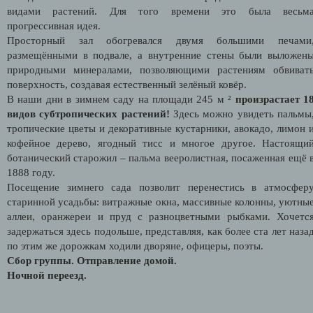
видами растений. Для того времени это была весьм
прогрессивная идея.
Просторный зал обогревался двумя большими печами
размещёнными в подвале, а внутренние стены были выложен
природными минералами, позволяющими растениям обвиват
поверхность, создавая естественный зелёный ковёр.
В наши дни в зимнем саду на площади 245 м ²
произрастает 1
видов субтропических растений!
Здесь можно увидеть пальмы
тропические цветы и декоративные кустарники, авокадо, лимон 
кофейное дерево, ягодный тисс и многое другое. Настоящи
ботанический старожил – пальма вееролистная, посаженная ещё 
1888 году.
Посещение зимнего сада позволит перенестись в атмосфер
старинной усадьбы: витражные окна, массивные колонны, уютны
аллеи, оранжереи и пруд с разноцветными рыбками. Хочетс
задержаться здесь подольше, представляя, как более ста лет наза
по этим же дорожкам ходили дворяне, офицеры, поэты.
Сбор группы. Отправление домой.
Ночной переезд.