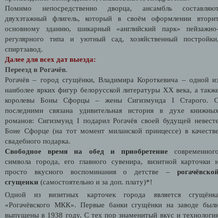
Помимо непосредственно дворца, ансамбль составляю
двухэтажный флигель, который в своём оформлении втори
основному зданию, шикарный «английский парк» пейзажно
регулярного типа и уютный сад, хозяйственный постройки
спиртзавод.
Далее для всех дат выезда:
Переезд в Рогачёв
.
Рогачёв – город сгущёнки, Владимира Короткевича – одной и
наиболее ярких фигур белорусской литературы XX века, а такж
королевы Боны Сфорцы – жены Сигизмунда I Старого. 
последними связана удивительная история в духе книжны
романов: Сигизмунд I подарил Рогачёв своей будущей невест
Боне Сфорце (на тот момент миланской принцессе) в качеств
свадебного подарка.
Свободное время на обед и приобретение
современног
символа города, его главного сувенира, визитной карточки 
просто вкусного воспоминания о детстве –
рогачёвско
сгущенки
(самостоятельно и за доп. плату)*!
Одной из визитных карточек города является сгущёнк
«Рогачёвского МКК». Первые банки сгущёнки на заводе был
выпущены в 1938 году. С тех пор знаменитый вкус и технологи