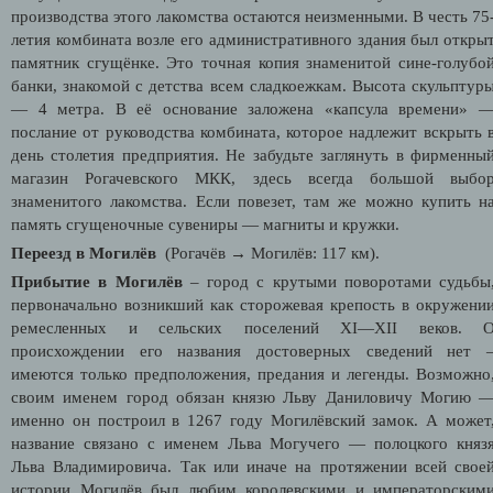
производства этого лакомства остаются неизменными. В честь 75
летия комбината возле его административного здания был откры
памятник сгущёнке. Это точная копия знаменитой сине-голубо
банки, знакомой с детства всем сладкоежкам. Высота скульптур
— 4 метра. В её основание заложена «капсула времени» 
послание от руководства комбината, которое надлежит вскрыть 
день столетия предприятия. Не забудьте заглянуть в фирменны
магазин Рогачевского МКК, здесь всегда большой выбо
знаменитого лакомства. Если повезет, там же можно купить н
память сгущеночные сувениры — магниты и кружки.
Переезд в Могилёв
(Рогачёв → Могилёв: 117 км).
Прибытие в Могилёв
– город с крутыми поворотами судьбы
первоначально возникший как сторожевая крепость в окружени
ремесленных и сельских поселений XI—XII веков. 
происхождении его названия достоверных сведений нет 
имеются только предположения, предания и легенды. Возможно
своим именем город обязан князю Льву Даниловичу Могию 
именно он построил в 1267 году Могилёвский замок. А может
название связано с именем Льва Могучего — полоцкого княз
Льва Владимировича. Так или иначе на протяжении всей свое
истории Могилёв был любим королевскими и императорским