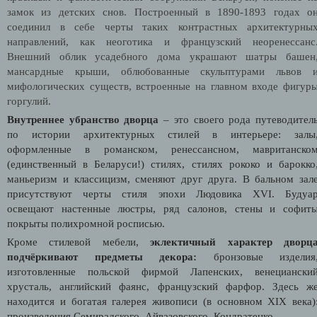
замок из детских снов. Построенный в 1890-1893 годах о
соединил в себе черты таких контрастных архитектурны
направлений, как неоготика и французский неоренессанс
Внешний облик усадебного дома украшают шатры башен
мансардные крыши, облюбованные скульптурами львов 
мифологических существ, встроенные на главном входе фигур
горгулий.
Внутреннее убранство дворца
– это своего рода путеводител
по истории архитектурных стилей в интерьере: залы
оформленные в романском, ренессансном, мавританско
(единственный в Беларуси!) стилях, стилях рококо и барокко
маньеризм и классицизм, сменяют друг друга. В бальном зал
присутствуют черты стиля эпохи Людовика XVI. Будуа
освещают настенные люстры, ряд салонов, стены и софит
покрыты полихромной росписью.
Кроме стилевой мебели,
эклектичный характер дворц
подчёркивают предметы декора:
бронзовые изделия
изготовленные польской фирмой Лапенских, венециански
хрусталь, английский фаянс, французский фарфор. Здесь ж
находится и богатая галерея живописи (в основном XIX века)
произведения Семирадского, Айвазовского, Кондратенко.