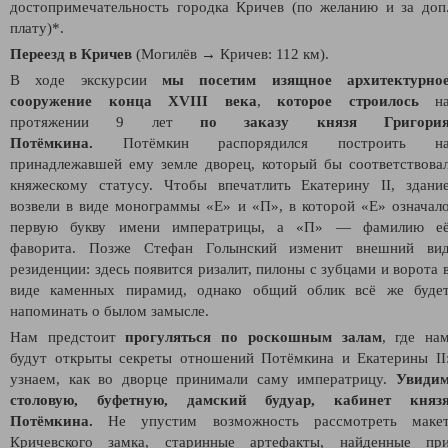
достопримечательность городка Кричев (по желанию и за доп
плату)*.
Переезд в Кричев
(Могилёв → Кричев: 112 км).
В ходе экскурсии
мы посетим изящное архитектурно
сооружение конца XVIII века
,
которое строилось
н
протяжении 9 лет
по заказу князя Григори
Потёмкина.
Потёмкин распорядился построить н
принадлежавшей ему земле дворец, который бы соответствова
княжескому статусу. Чтобы впечатлить Екатерину II, здани
возвели в виде монограммы «Е» и «П», в которой «Е» означал
первую букву имени императрицы, а «П» — фамилию е
фаворита. Позже Стефан Голынский изменит внешний ви
резиденции: здесь появится ризалит, пилоны с зубцами и ворота 
виде каменных пирамид, однако общий облик всё же буде
напоминать о былом замысле.
Нам предстоит
прогуляться по роскошным залам
, где на
будут открыты секреты отношений Потёмкина и Екатерины II
узнаем, как во дворце принимали саму императрицу.
Увиди
столовую, буфетную, дамский будуар, кабинет княз
Потёмкина.
Не упустим возможность рассмотреть маке
Кричевского замка, старинные артефакты, найденные пр