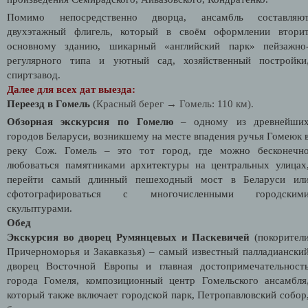
Помимо непосредственно дворца, ансамбль составляю
двухэтажный флигель, который в своём оформлении втори
основному зданию, шикарный «английский парк» пейзажно
регулярного типа и уютный сад, хозяйственный постройки
спиртзавод.
Далее для всех дат выезда:
Переезд в Гомель
(Красный берег → Гомель: 110 км).
Обзорная экскурсия по Гомелю
– одному из древнейши
городов Беларуси, возникшему на месте впадения ручья Гомеюк 
реку Сож. Гомель – это тот город, где можно бесконечн
любоваться памятниками архитектуры на центральных улицах
перейти самый длинный пешеходный мост в Беларуси ил
сфотографироваться с многочисленными городским
скульптурами.
Обед
Экскурсия во дворец Румянцевых и Паскевичей
(покорител
Причерноморья и Закавказья) – самый известный палладиански
дворец Восточной Европы и главная достопримечательност
города Гомеля, композиционный центр Гомельского ансамбля
который также включает городской парк, Петропавловский собор