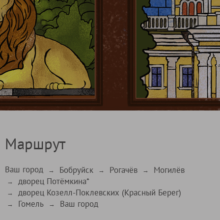
Маршрут
Ваш город
Бобруйск
Рогачёв
Могилёв
→
→
→
дворец Потёмкина*
→
дворец Козелл-Поклевских (Красный Берег)
→
Гомель
Ваш город
→
→