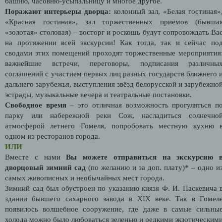
башню, часовню-усыпальницу и многое другое.
Поражают интерьеры дворца:
колонный зал, «Белая гостиная»
«Красная гостиная», зал торжественных приёмов (бывша
«золотая» столовая) – восторг и роскошь будут сопровождать Ва
на протяжении всей экскурсии! Как тогда, так и сейчас по
сводами этих помещений проходят торжественные мероприятия
важнейшие встречи, переговоры, подписания различны
соглашений с участием первых лиц разных государств ближнего 
дальнего зарубежья, выступления звёзд белорусской и зарубежно
эстрады, музыкальные вечера и театральные постановки.
Свободное время
– это отличная возможность прогуляться п
парку или набережной реки Сож, насладиться солнечно
атмосферой летнего Гомеля, попробовать местную кухню 
одном из ресторанов города.
ИЛИ
Вместе с нами
Вы можете отправиться на экскурсию 
дворцовый зимний сад
(по желанию и за доп. плату)* – одно и
самых живописных и необычайных мест города.
Зимний сад был обустроен по указанию князя Ф. И. Паскевича 
здании бывшего сахарного завода в XIX веке. Так в Гомел
появилось волшебное сооружение, где даже в самые сильны
холода можно было любоваться зеленью и редкими экзотическим