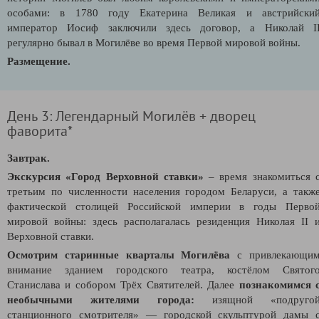
особами: в 1780 году Екатерина Великая и австрийски
император Иосиф заключили здесь договор, а Николай I
регулярно бывал в Могилёве во время Первой мировой войны.
Размещение.
День 3: Легендарный Могилёв + дворец
фаворита*
Завтрак.
Экскурсия «Город Верховной ставки»
– время знакомиться 
третьим по численности населения городом Беларуси, а такж
фактической столицей Российской империи в годы Перво
мировой войны: здесь располагалась резиденция Николая II 
Верховной ставки.
Осмотрим старинные кварталы Могилёва
с привлекающи
внимание зданием городского театра, костёлом Святог
Станислава и собором Трёх Святителей. Далее
познакомимся 
необычными жителями города:
изящной «подруго
станционного смотрителя» — городской скульптурой дамы 