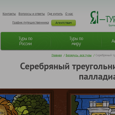
Контакты
Вопросы и ответы
Где купить
О нас
График путешественника
Агентствам
Групп
Туры по
Туры по
А
России
миру
Главная
/
Беларусь - все туры
/
Серебряный тр
Серебряный треугольни
паллади