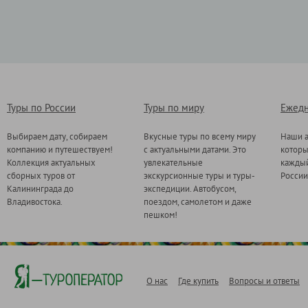
Туры по России
Туры по миру
Ежедн
Выбираем дату, собираем
Вкусные туры по всему миру
Наши а
компанию и путешествуем!
с актуальными датами. Это
котор
Коллекция актуальных
увлекательные
каждый
сборных туров от
экскурсионные туры и туры-
России
Калининграда до
экспедиции. Автобусом,
Владивостока.
поездом, самолетом и даже
пешком!
О нас
Где купить
Вопросы и ответы