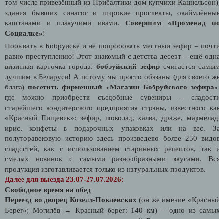
том числе привезённый из Прибалтики дом купчихи Кацнельсон)
здания бывших синагог и широкие проспекты, окаймлённы
каштанами и плакучими ивами.
Совершим «Променад п
Социалке»!
Побывать в Бобруйске и не попробовать местный зефир – почт
равно преступлению! Этот знакомый с детства десерт – ещё одн
визитная карточка города:
бобруйский зефир
считается самы
лучшим в Беларуси! А потому мы просто обязаны (для своего ж
блага)
посетить фирменный «Магазин Бобруйского зефира»
где можно приобрести съедобные сувениры – сладост
старейшего кондитерского предприятия страны, известного ка
«Красный Пищевик»: зефир, шоколад, халва, драже, мармелад
ирис, конфеты в подарочных упаковках или на вес. З
полуторавековую историю здесь произведено более 250 видо
сладостей, как с использованием старинных рецептов, так 
смелых новинок с самыми разнообразными вкусами. Вс
продукция изготавливается только из натуральных продуктов.
Далее для выезда 23.07-27.07.2026:
Свободное время на обед
Переезд во дворец Козелл-Поклевских
(он же имение «Красны
Берег»; Могилёв → Красный берег: 140 км) – одно из самы