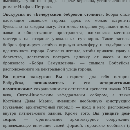
высококультурного» городка на реке Березина, увековеченного 
романе Ильфа и Петрова.
Экскурсия по «Белорусской бобровой столице».
Бобры стал
настоящим символом города: здесь их можно встретит
буквально на каждом шагу. Эти милые создания украшают дома
лавки и общественные пространства, вдохновляя местны
мастеров на создание уникальных сувениров. Такое засиль
бобров формирует особую игривую атмосферу и подчёркивае
идентичность города. Согласно легенде, чтобы привлечь удачу 
богатство, достаточно потереть цепочку от часов и но
бронзового «Бобра Самуиловича» — символа Бобруйска
расположенного на центральной улице города.
Во время экскурсии Вы
откроете для себя истори
Бобруйска,
познакомитесь с его историческим
памятниками:
сохранившимися остатками крепости начала XI
века, Свято-Никольским кафедральным собором, а такж
Костёлом Девы Марии, имеющим необычную конструкци
(буквально архитектурный гибрид!) — вход в него расположе
внутри пятиэтажного здания. Кроме того,
Вы увидите дом
тетрис
— оригинальное архитектурное сооружение
привлекающее внимание своей формой, городские особняки (