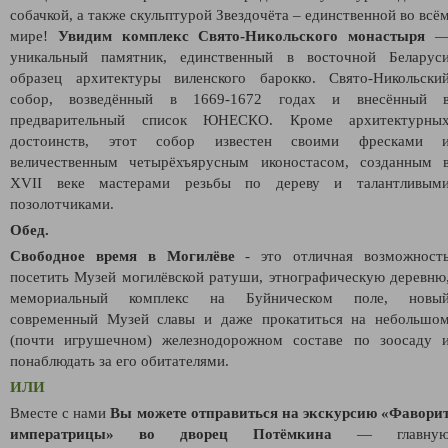
собачкой, а также скульптурой Звездочёта – единственной во всё
мире!
Увидим комплекс Свято-Никольского монастыря
уникальный памятник, единственный в восточной Беларус
образец архитектуры виленского барокко. Свято-Никольски
собор, возведённый в 1669-1672 годах и внесённый 
предварительный список ЮНЕСКО. Кроме архитектурны
достоинств, этот собор известен своими фресками 
величественным четырёхъярусным иконостасом, созданным 
XVII веке мастерами резьбы по дереву и талантливым
позолотчиками.
Обед.
Свободное время в Могилёве
- это отличная возможност
посетить Музей могилёвской ратуши, этнографическую деревню
мемориальный комплекс на Буйническом поле, новы
современный Музей славы и даже прокатиться на небольшо
(почти игрушечном) железнодорожном составе по зоосаду 
понаблюдать за его обитателями.
ИЛИ
Вместе с нами
Вы можете отправиться на экскурсию «Фавори
императрицы» во дворец Потёмкина
— главну