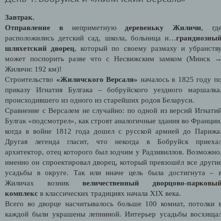
Завтрак.
Отправление в
неприметную
деревеньку Жиличи
, гд
расположились детский сад, школа, больница и…
грандиозны
шляхетский дворец
, который по своему размаху и убранств
может поспорить разве что с Несвижским замком (Минск 
Жиличи: 192 км)!
Строительство
«Жиличского Версаля»
началось в 1825 году п
приказу Игнатия Булгака – бобруйского уездного маршалка
происходившего из одного из старейших родов Беларуси.
Сравнение с Версалем не случайно: по одной из версий Игнати
Булгак «подсмотрел», как строят аналогичные здания во Франции
когда в войне 1812 года дошел с русской армией до Парижа
Другая легенда гласит, что некогда в Бобруйск приеха
архитектор, отец которого был зодчим у Радзивиллов. Возможно
именно он спроектировал дворец, который превзошёл все други
усадьбы в округе. Так или иначе цель была достигнута – 
Жиличах возник
величественный дворцово-парковы
комплекс
в классических традициях начала XIX века.
Всего во дворце насчитывалось больше 100 комнат, потолки 
каждой были украшены лепниной. Интерьер усадьбы восхища