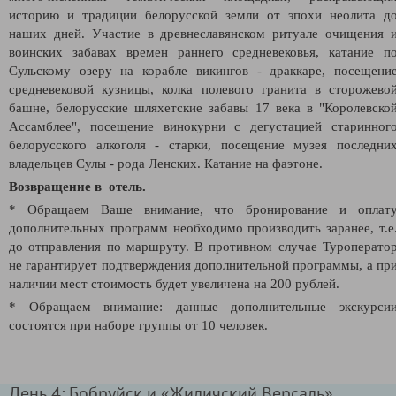
историю и традиции белорусской земли от эпохи неолита д
наших дней. Участие в древнеславянском ритуале очищения 
воинских забавах времен раннего средневековья, катание п
Сульскому озеру на корабле викингов - драккаре, посещени
средневековой кузницы, колка полевого гранита в сторожево
башне, белорусские шляхетские забавы 17 века в "Королевско
Ассамблее", посещение винокурни с дегустацией старинног
белорусского алкоголя - старки, посещение музея последни
владельцев Сулы - рода Ленских. Катание на фаэтоне.
Возвращение в отель.
* Обращаем Ваше внимание, что бронирование и оплат
дополнительных программ необходимо производить заранее, т.е
до отправления по маршруту. В противном случае Туроперато
не гарантирует подтверждения дополнительной программы, а пр
наличии мест стоимость будет увеличена на 200 рублей.
* Обращаем внимание: данные дополнительные экскурси
состоятся при наборе группы от 10 человек.
День 4: Бобруйск и «Жиличский Версаль»