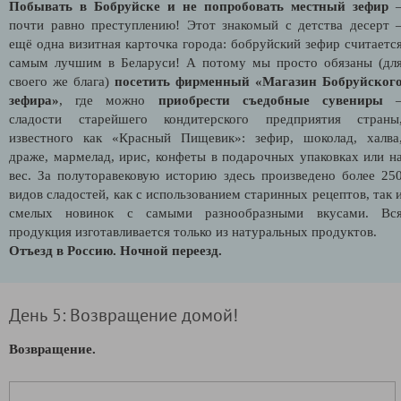
Побывать в Бобруйске и не попробовать местный зефир
почти равно преступлению! Этот знакомый с детства десерт 
ещё одна визитная карточка города: бобруйский зефир считаетс
самым лучшим в Беларуси! А потому мы просто обязаны (дл
своего же блага)
посетить фирменный «Магазин Бобруйског
зефира»
, где можно
приобрести съедобные сувениры
сладости старейшего кондитерского предприятия страны
известного как «Красный Пищевик»: зефир, шоколад, халва
драже, мармелад, ирис, конфеты в подарочных упаковках или н
вес. За полуторавековую историю здесь произведено более 25
видов сладостей, как с использованием старинных рецептов, так 
смелых новинок с самыми разнообразными вкусами. Вс
продукция изготавливается только из натуральных продуктов.
Отъезд в Россию. Ночной переезд.
День 5: Возвращение домой!
Возвращение.