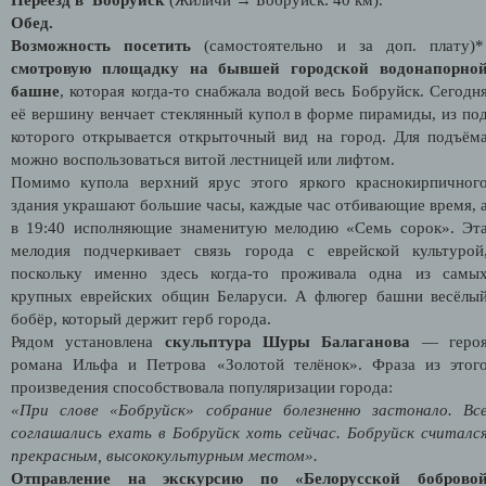
Обед.
Возможность посетить
(самостоятельно и за доп. плату)
смотровую площадку на бывшей городской водонапорно
башне
, которая когда-то снабжала водой весь Бобруйск. Сегодн
её вершину венчает стеклянный купол в форме пирамиды, из по
которого открывается открыточный вид на город. Для подъём
можно воспользоваться витой лестницей или лифтом.
Помимо купола верхний ярус этого яркого краснокирпичног
здания украшают большие часы, каждые час отбивающие время, 
в 19:40 исполняющие знаменитую мелодию «Семь сорок». Эт
мелодия подчеркивает связь города с еврейской культурой
поскольку именно здесь когда-то проживала одна из самы
крупных еврейских общин Беларуси. А флюгер башни весёлы
бобёр, который держит герб города.
Рядом установлена
скульптура Шуры Балаганова
— геро
романа Ильфа и Петрова «Золотой телёнок». Фраза из этог
произведения способствовала популяризации города:
«При слове «Бобруйск» собрание болезненно застонало. Вс
соглашались ехать в Бобруйск хоть сейчас. Бобруйск считалс
прекрасным, высококультурным местом».
Отправление на экскурсию по «Белорусской боброво