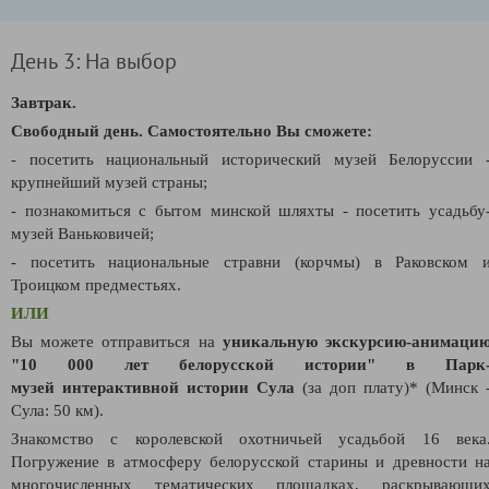
День 3: На выбор
Завтрак.
Свободный день.
Самостоятельно Вы сможете:
- посетить национальный исторический музей Белоруссии 
крупнейший музей страны;
- познакомиться с бытом минской шляхты - посетить усадьбу
музей Ваньковичей;
- посетить национальные стравни (корчмы) в Раковском 
Троицком предместьях.
ИЛИ
Вы можете отправиться на
уникальную
экскурсию-анимаци
"10 000 лет белорусской истории" в Парк
музей
интерактивной истории Сула
(за доп плату)* (Минск 
Сула: 50 км).
Знакомство с королевской охотничьей усадьбой 16 века
Погружение в атмосферу белорусской старины и древности н
многочисленных тематических площадках, раскрывающи