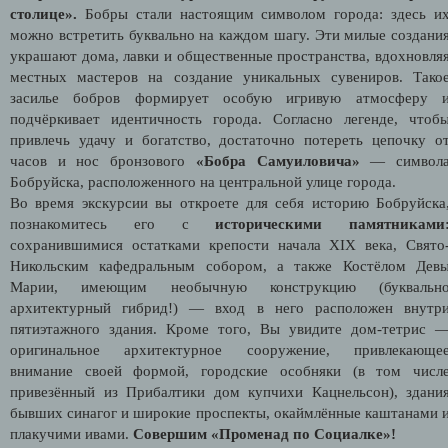
столице».
Бобры стали настоящим символом города: здесь и
можно встретить буквально на каждом шагу. Эти милые создани
украшают дома, лавки и общественные пространства, вдохновля
местных мастеров на создание уникальных сувениров. Тако
засилье бобров формирует особую игривую атмосферу 
подчёркивает идентичность города. Согласно легенде, чтоб
привлечь удачу и богатство, достаточно потереть цепочку о
часов и нос бронзового
«Бобра Самуиловича»
— символ
Бобруйска, расположенного на центральной улице города.
Во время экскурсии вы откроете для себя историю Бобруйска
познакомитесь его с
историческими памятниками
сохранившимися остатками крепости начала XIX века, Свято
Никольским кафедральным собором, а также Костёлом Дев
Марии, имеющим необычную конструкцию (буквальн
архитектурный гибрид!) — вход в него расположен внутр
пятиэтажного здания. Кроме того, Вы увидите дом-тетрис 
оригинальное архитектурное сооружение, привлекающе
внимание своей формой, городские особняки (в том числ
привезённый из Прибалтики дом купчихи Кацнельсон), здани
бывших синагог и широкие проспекты, окаймлённые каштанами 
плакучими ивами.
Совершим «Променад по Социалке»!