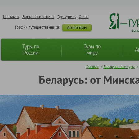
Контакты
Вопросы и ответы
Где купить
О нас
График путешественника
Агентствам
Групп
Туры по
Туры по
А
России
миру
Главная
/
Беларусь - все туры
/
Беларусь: от Минска