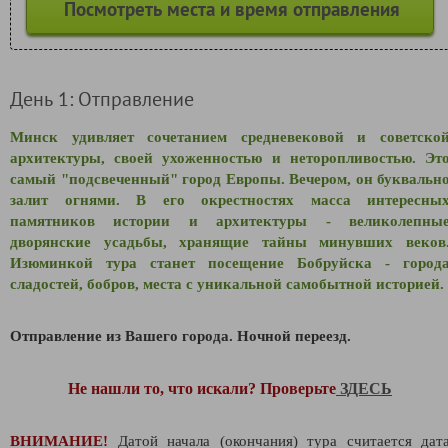
Посмотреть места и время отправления
День 1: Отправление
Минск удивляет сочетанием средневековой и советско
архитектуры, своей ухоженностью и неторопливостью.
Эт
самый "подсвеченный" город Европы. Вечером, он буквальн
залит огнями. В его окрестностях масса интересны
памятников истории и архитектуры - великолепны
дворянские усадьбы, хранящие тайны минувших веков
Изюминкой тура станет посещение Бобруйска - город
сладостей, бобров, места с уникальной самобытной историей.
Отправление из Вашего города.
Ночной переезд.
Не нашли то, что искали? Проверьте
ЗДЕСЬ
ВНИМАНИЕ!
Датой начала (окончания) тура считается дат