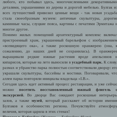
любого, кто побывал здесь, многочисленными декоративным
деталями, украшениями из дерева и дорогой мебелью. Булгак и
всех путешествий привозил ценные вещи - так новая усадьб
стала своеобразным музеем: античные скульптуры, дороги
каминные часы, слуцкие пояса, картины с печатями Эрмитажа 
многое другое.
Помимо жилых помещений архитектурный комплекс включа
пристроенный храм, украшенный барельефом с изображение
«всевидящего ока», а также роскошную оранжерею (она, 
сожалению, до наших дней не сохранилась). В оранжере
выращивали редкие южные растения вроде апельсинов 
кипарисов, которые на лето выносили в
усадебный парк.
К слову
размах и убранство парка полностью соответствовали дворцу: ег
украшали скульптуры, бассейны и мостики. Поговаривали, чт
аллеи парка повторяли инициалы владельца «I.B.».
Сегодня здесь идет активный процесс реставрации, и уже сейча
можно
посетить восстановленный южный флигель 
экскурсией.
Во дворце Вас ожидают роскошные интерьер
залов, а также
музей
, который расскажет об истории имени
Булгаков и особенностях региона. Почувствуйте атмосфер
величия, которая царила в этих стенах!
Переезд в Бобруйск
(Жиличи → Бобруйск: 40 км).