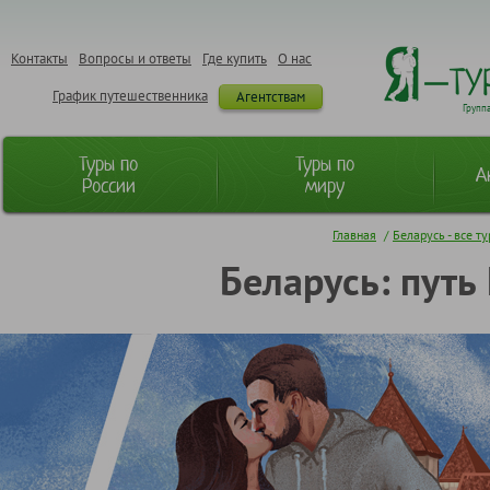
Контакты
Вопросы и ответы
Где купить
О нас
График путешественника
Агентствам
Групп
Туры по
Туры по
А
России
миру
Главная
/
Беларусь - все т
Беларусь: путь