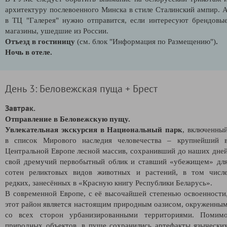
архитектуру послевоенного Минска в стиле Сталинский ампир. 
в ТЦ "Галерея" нужно отправится, если интересуют брендовы
магазины, ушедшие из России.
Отъезд в гостиницу
(см. блок "Информация по Размещению")
.
Ночь в отеле.
День 3: Беловежская пуща + Брест
Завтрак.
Отправление в Беловежскую пущу.
Увлекательная экскурсия в Национальный парк
, включенны
в список Мирового наследия человечества – крупнейший 
Центральной Европе лесной массив, сохранивший до наших дне
свой дремучий первобытный облик и ставший «убежищем» дл
сотен реликтовых видов животных и растений, в том числ
редких, занесённых в «Красную книгу Республики Беларусь».
В современной Европе, с её высочайшей степенью освоенности
этот район является настоящим природным оазисом, окруженны
со всех сторон урбанизированными территориями. Помим
природных объектов, в пуще сохранились артефакты язычески