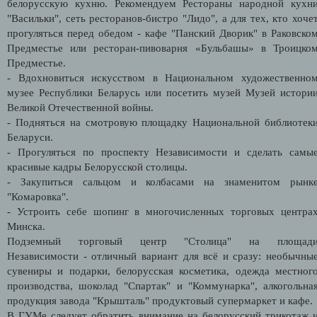
белорусскую кухню. Рекомендуем Рестораны народной кухн
"Васильки", сеть ресторанов-бистро "Лидо", а для тех, кто хоче
прогуляться перед обедом - кафе "Панский Дворик" в Раковско
Предместье или ресторан-пивоварня «Бульбашы» в Троицко
Предместье.
- Вдохновиться искусством в Национальном художественно
музее Республики Беларусь или посетить музей Музей истори
Великой Отечественной войны.
- Подняться на смотровую площадку Национальной библиотек
Беларуси.
- Прогуляться по проспекту Независимости и сделать самы
красивые кадры Белорусской столицы.
- Закупиться сальцом и колбасами на знаменитом рынк
"Комаровка".
- Устроить себе шопинг в многочисленных торговых центра
Минска.
Подземный торговый центр "Столица" на площад
Независимости - отличный вариант для всё и сразу: необычны
сувениры и подарки, белорусская косметика, одежда местног
производства, шоколад "Спартак" и "Коммунарка", алкогольна
продукция завода "Крышталь" продуктовый супермаркет и кафе
В ГУМе следует обратить внимание на белорусский трикотаж 