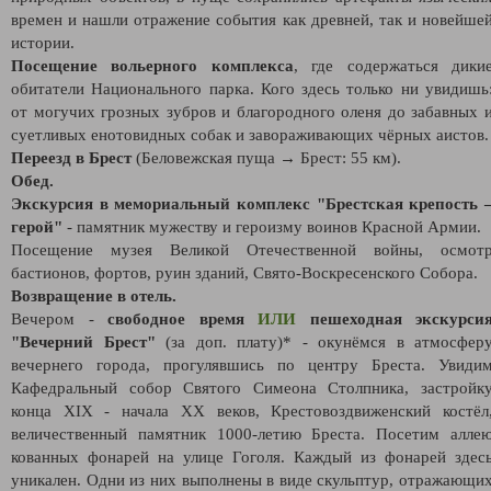
времен и нашли отражение события как древней, так и новейше
истории.
Посещение вольерного комплекса
, где содержаться дики
обитатели Национального парка. Кого здесь только ни увидишь
от могучих грозных зубров и благородного оленя до забавных 
суетливых енотовидных собак и завораживающих чёрных аистов.
Переезд в Брест
(Беловежская пуща → Брест: 55 км).
Обед.
Экскурсия в мемориальный комплекс "Брестская крепость 
герой"
- памятник мужеству и героизму воинов Красной Армии.
Посещение музея Великой Отечественной войны, осмот
бастионов, фортов, руин зданий, Свято-Воскресенского Собора.
Возвращение в отель.
Вечером -
свободное время
ИЛИ
пешеходная экскурси
"Вечерний Брест"
(за доп. плату)* - окунёмся в атмосфер
вечернего города, прогулявшись по центру Бреста. Увиди
Кафедральный собор Святого Симеона Столпника, застройк
конца XIX - начала XX веков, Крестовоздвиженский костёл
величественный памятник 1000-летию Бреста. Посетим алле
кованных фонарей на улице Гоголя. Каждый из фонарей здес
уникален. Одни из них выполнены в виде скульптур, отражающи