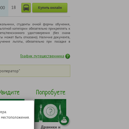
18
000
Купить онлайн
школьники, cтуденты очной формы обучения,
ьготной категории обязательно прикреплять к
ета/пенсионного удостоверения (без скана
ты может быть отказано). Наличие документа,
чение льготы, обязательно при посадке в
График путешественника
роператор"
Увидите
Попробуете
ера.
о местоположения.
еловежских
Драники и