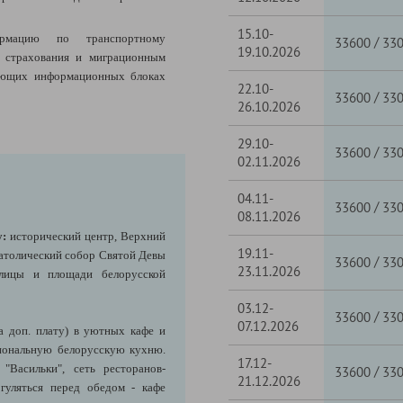
15.10-
рмацию по транспортному
/
33600
33
19.10.2026
, страхования и миграционным
ующих информационных блоках
22.10-
/
33600
33
26.10.2026
29.10-
/
33600
33
02.11.2026
04.11-
/
33600
33
08.11.2026
у:
исторический центр, Верхний
19.11-
атолический собор Святой Девы
/
33600
33
23.11.2026
улицы и площади белорусской
03.12-
/
33600
33
07.12.2026
а доп. плату) в уютных кафе и
иональную белорусскую кухню.
17.12-
"Васильки", сеть ресторанов-
/
33600
33
21.12.2026
огуляться перед обедом - кафе