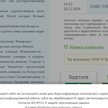
тье или ресторан-пивоварня
24.12-
/
33600
33
28.12.2026
льном художественном музее
узей Музей истории Великой
Льготные категории граждан - 
пенсионеры. Для подтверждения л
альной библиотеки Беларуси.
заказу скан студенческого бил
документа в предоставлении льго
и сделать самые красивые кадры
подтверждающего право на полу
автобус.
итом рынке "Комаровка".
орговых центрах Минска.
Добавить в избранное
на площади Независимости -
обычные сувениры и подарки,
Тур формирует: ООО "Я-Ту
оизводства, шоколад "Спартак" и
авода "Крышталь" продуктовый
атить внимание на белорусский
Посетите
ка в стиле Сталинский ампир. А
нтересуют брендовые магазины,
по Размещению")
.
нашем сайте мы используем cookie для сбора информации технического характ
 персонифицированной работы сайта мы обрабатываем IP-адрес региона вашег
Согласно ФЗ №152 О защите персональных данных.
Средневековые
Б
Условия обработки персональных данных.