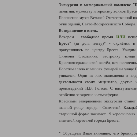
Экскурсия в мемориальный комплекс "Б
памятник мужеству и героизму воинов Крас
Посещение музея Великой Отечественной во
руин зданий, Свято-Воскресенского Собора.
Возвращение в отель.
Вечером -
свободное время
ИЛИ
пешех
Брест"
(за доп. плату)* - окунёмся в 
прогулявшись по центру Бреста. Увидим
Симеона Столпника, застройку конц
Крестовоздвиженский костёл, величественн
Посетим аллею кованных фонарей на улице Г
уникален. Одни из них выполнены в вид
деятельности своих меценатов, другие
произведений Н.В. Гоголя. С наступлени
особенно загадочно и атмосферно.
Красивым завершением экскурсии станет
главной улице города - Советской. Каждый
старинной форме зажигает 19 керосиновых 
визитной карточкой города Бреста.
* Обращаем Ваше внимание, что брониров