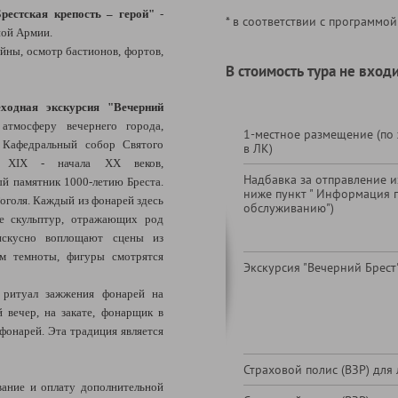
рестская крепость – герой"
-
* в соответствии с программой
ной Армии.
йны, осмотр бастионов, фортов,
В стоимость тура не входи
одная экскурсия "Вечерний
атмосферу вечернего города,
1-местное размещение (по
 Кафедральный собор Святого
в ЛК)
а XIX - начала XX веков,
Надбавка за отправление из
ый памятник 1000-летию Бреста.
ниже пункт " Информация 
оголя. Каждый из фонарей здесь
обслуживанию")
е скульптур, отражающих род
 искусно воплощают сцены из
ем темноты, фигуры смотрятся
Экскурсия "Вечерний Брест
 ритуал зажжения фонарей на
 вечер, на закате, фонарщик в
фонарей. Эта традиция является
Страховой полис (ВЗР) для 
ание и оплату дополнительной