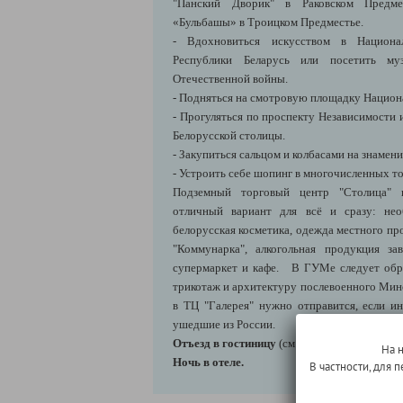
"Панский Дворик" в Раковском Предмес
«Бульбашы» в Троицком Предместье.
- Вдохновиться искусством в Национа
Республики Беларусь или посетить м
Отечественной войны.
- Подняться на смотровую площадку Национ
- Прогуляться по проспекту Независимости 
Белорусской столицы.
- Закупиться сальцом и колбасами на знамен
- Устроить себе шопинг в многочисленных т
Подземный торговый центр "Столица" 
отличный вариант для всё и сразу: не
белорусская косметика, одежда местного пр
"Коммунарка", алкогольная продукция з
супермаркет и кафе. В ГУМе следует обр
трикотаж и архитектуру послевоенного Минс
в ТЦ "Галерея" нужно отправится, если и
ушедшие из России.
Отъезд в гостиницу
(см. блок "Информация 
На 
Ночь в отеле.
В частности, для