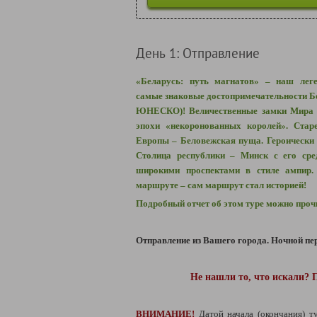
День 1: Отправление
«Беларусь: путь магнатов» – наш лег
самые знаковые достопримечательности Бе
ЮНЕСКО)! Величественные замки Мира и
эпохи «некоронованных королей». Стар
Европы – Беловежская пуща. Героически 
Столица республики – Минск с его сре
широкими проспектами в стиле ампир.
маршруте – сам маршрут стал историей!
Подробный отчет об этом туре можно про
Отправление из Вашего города. Ночной пер
Не нашли то, что искали? 
ВНИМАНИЕ!
Датой начала (окончания) т