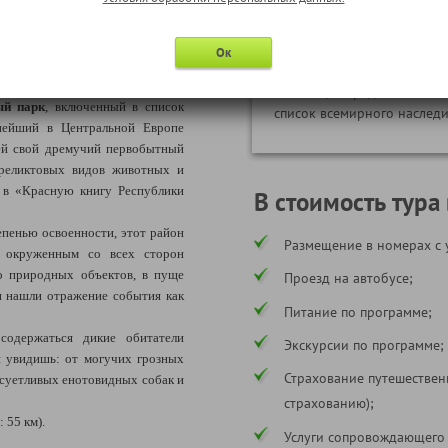
замки Мир и
рест
Несвиж
Ок
Настоящие средневековые 
ый парк
, включенный в список
список всемирного насле
нейший в Центральной Европе
ей свой дремучий первобытный
реликтовых видов животных и
х в «Красную книгу Республики
В стоимость тура
епенью освоенности, этот район
Размещение в номерах с 
, окруженным со всех сторон
о природных объектов, в пуще
Проезд на автобусе;
и нашли отражение события как
Питание по программе;
 содержаться дикие обитатели
Экскурсии по программе;
и увидишь: от могучих грозных
Страхование путешествен
 суетливых енотовидных собак и
страхованию);
 55 км).
Услуги сопровождающего