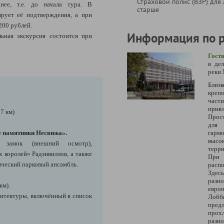
Страховой полис (ВЗР) для 
нее, т.е. до начала тура. В
старше
ирует её подтверждения, а при
200 рублей.
Информация по 
ьная экскурсия состоится при
Гост
в де
реки 
Близк
креп
час
привл
7 км)
Прос
для 
е памятники Несвижа».
га
высо
замок (внешний осмотр),
терри
королей» Радзивиллов, а также
При 
ческий парковый ансамбль.
расп
Здес
разн
км).
европ
хитектуры, включённый в список
Лобб
пре
прох
разно