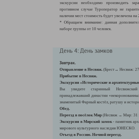
экскурсии необходимо производить зара
противном случае Туроператор не гарант
наличии мест стоимость будет увеличена на 
* Обращаем внимание: данная дополнител
наборе группы от 10 человек.
День 4: День замков
Завтрак.
Отправление в Несвиж.
(Брест→ Несвиж: 27
Прибытие в Несвиж.
Экскурсия «Исторические и архитектурны
Вы увидите старинный Несвижский 
принадлежавший династии «некоронованных 
знаменитый Фарный костёл, ратушу и истори
Обед.
Переезд в посёлок Мир
(Несвиж → Мир: 31 
Экскурсия в Мирский замок
- памятник ар
мирового культурного наследия ЮНЕСКО.
Отъезд в Россию. Ночной переезд.