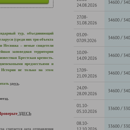
/
34600
34
24.08.2026
27.08-
/
34600
34
31.08.2026
ендарный тур, объединяющий
03.09-
/
34600
34
ларуси (среди них три объекта
07.09.2026
 Несвижа – немые свидетели
ейшая заповедная территория
10.09-
/
34600
34
известная Брестская крепость.
14.09.2026
дневековыми предместьями и
17.09-
 История не только на этом
/
34600
34
21.09.2026
читать
здесь
.
24.09-
/
34600
34
28.09.2026
еезд.
01.10-
/
33600
33
05.10.2026
Проверьте
ЗДЕСЬ
08.10-
/
33600
33
12.10.2026
ура считается дата отправления