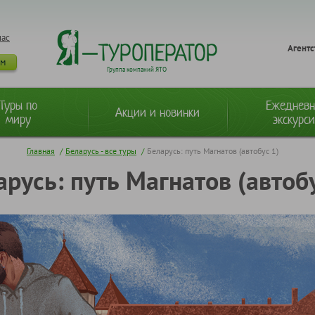
нас
Агентс
ам
Группа компаний ЯТО
Туры по
Ежеднев
Акции и новинки
миру
экскурс
Главная
/
Беларусь - все туры
/
Беларусь: путь Магнатов (автобус 1)
арусь: путь Магнатов (автобу