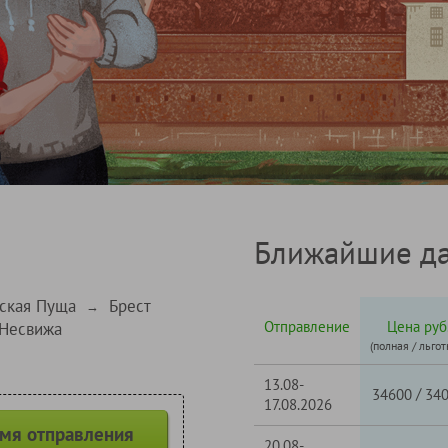
Ближайшие да
ская Пуща
Брест
→
Отправление
Цена руб
 Несвижа
(полная / льгот
13.08-
/
34600
34
17.08.2026
емя отправления
20.08-