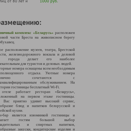
лиц от 80 лет и
1000 руб.
размещению:
иничный комплекс «Беларусь»
расположен
ловой части Бреста
на живописном берегу
Мухавец.
ое расположение музеев, театра, Брестской
ости, железнодорожного вокзала и деловой
ти города делает его наиболее
екательным для туристов и деловых людей.
торные номера оснащены всем необходимым
полноценного отдыха. Уютные номера
рмонично сочетаются с
коквалифицированным обслуживанием. На
тории гостиницы бесплатный Wi-Fi.
отеле работает ресторан «Беларусь»,
оложенный на первом этаже гостиницы.
ь Вас приятно удивит высокий сервис,
ообразие блюд и напитков белорусской и
ейской кухни.
и-бар является изюминкой гостиницы и
длагает гостям большой выбор
ладительных и спиртных напитков,
образные закуски, кондитерские изделия и