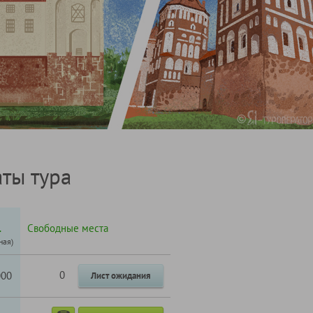
ты тура
.
Свободные места
ная)
0
000
Лист ожидания