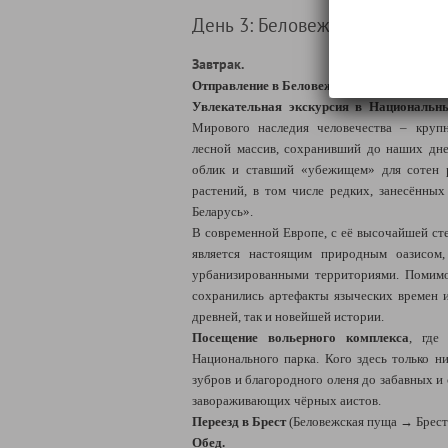
День 3: Беловежская пуща + Б
Завтрак.
Отправление в Беловежскую пущу.
Увлекательная экскурсия в Национальн
Мирового наследия человечества – круп
лесной массив, сохранивший до наших дн
облик и ставший «убежищем» для сотен 
растений, в том числе редких, занесённы
Беларусь».
В современной Европе, с её высочайшей ст
является настоящим природным оазисом
урбанизированными территориями. Помим
сохранились артефакты языческих времен 
древней, так и новейшей истории.
Посещение вольерного комплекса
, где
Национального парка. Кого здесь только н
зубров и благородного оленя до забавных и
завораживающих чёрных аистов.
Переезд в Брест
(Беловежская пуща → Брест:
Обед.