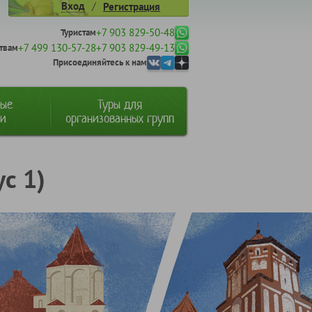
/
Вход
Регистрация
+7 903 829-50-48
Туристам
+7 499 130-57-28
+7 903 829-49-13
твам
Присоединяйтесь к нам
ные
Туры для
ии
организованных групп
с 1)