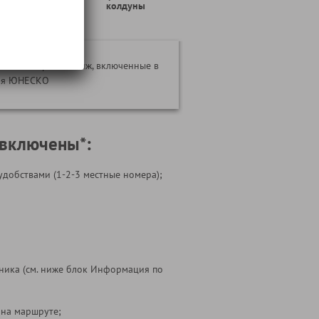
зубров
колдуны
замки Мир и Несвиж, включенные в
дия ЮНЕСКО
 включены*:
удобствами (1-2-3 местные номера);
ника (см. ниже блок Информация по
 на маршруте;