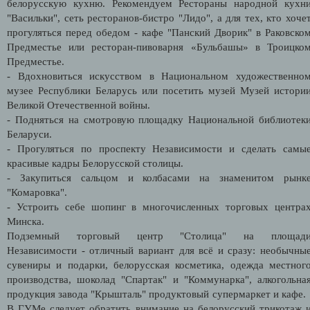
белорусскую кухню. Рекомендуем Рестораны народной кухн
"Васильки", сеть ресторанов-бистро "Лидо", а для тех, кто хоче
прогуляться перед обедом - кафе "Панский Дворик" в Раковско
Предместье или ресторан-пивоварня «Бульбашы» в Троицко
Предместье.
- Вдохновиться искусством в Национальном художественно
музее Республики Беларусь или посетить музей Музей истори
Великой Отечественной войны.
- Подняться на смотровую площадку Национальной библиотек
Беларуси.
- Прогуляться по проспекту Независимости и сделать самы
красивые кадры Белорусской столицы.
- Закупиться сальцом и колбасами на знаменитом рынк
"Комаровка".
- Устроить себе шопинг в многочисленных торговых центра
Минска.
Подземный торговый центр "Столица" на площад
Независимости - отличный вариант для всё и сразу: необычны
сувениры и подарки, белорусская косметика, одежда местног
производства, шоколад "Спартак" и "Коммунарка", алкогольна
продукция завода "Крышталь" продуктовый супермаркет и кафе
В ГУМе следует обратить внимание на белорусский трикотаж 