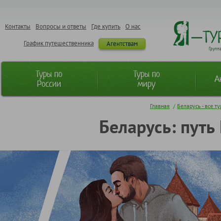
Контакты
Вопросы и ответы
Где купить
О нас
График путешественника
Агентствам
Групп
Туры по
Туры по
А
России
миру
Главная
/
Беларусь - все т
Беларусь: путь