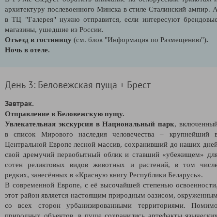
архитектуру послевоенного Минска в стиле Сталинский ампир. 
в ТЦ "Галерея" нужно отправится, если интересуют брендовы
магазины, ушедшие из России.
Отъезд в гостиницу
(см. блок "Информация по Размещению")
.
Ночь в отеле.
День 3: Беловежская пуща + Брест
Завтрак.
Отправление в Беловежскую пущу.
Увлекательная экскурсия в Национальный парк
, включенны
в список Мирового наследия человечества – крупнейший 
Центральной Европе лесной массив, сохранивший до наших дне
свой дремучий первобытный облик и ставший «убежищем» дл
сотен реликтовых видов животных и растений, в том числ
редких, занесённых в «Красную книгу Республики Беларусь».
В современной Европе, с её высочайшей степенью освоенности
этот район является настоящим природным оазисом, окруженны
со всех сторон урбанизированными территориями. Помим
природных объектов, в пуще сохранились артефакты язычески