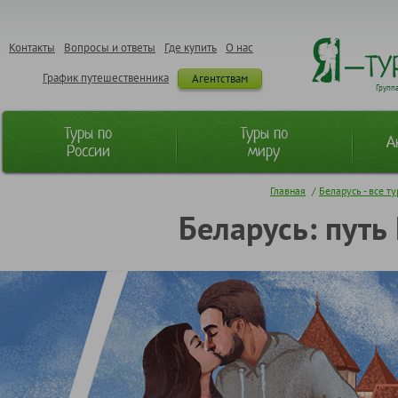
Контакты
Вопросы и ответы
Где купить
О нас
График путешественника
Агентствам
Групп
Туры по
Туры по
А
России
миру
Главная
/
Беларусь - все т
Беларусь: путь