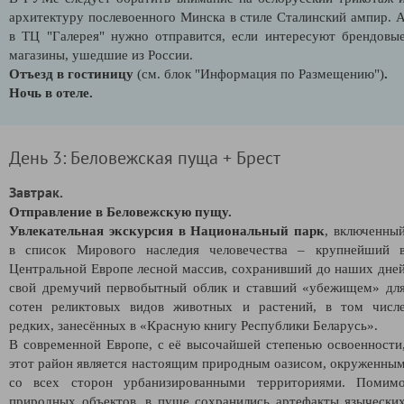
архитектуру послевоенного Минска в стиле Сталинский ампир. 
в ТЦ "Галерея" нужно отправится, если интересуют брендовы
магазины, ушедшие из России.
Отъезд в гостиницу
(см. блок "Информация по Размещению")
.
Ночь в отеле.
День 3: Беловежская пуща + Брест
Завтрак.
Отправление в Беловежскую пущу.
Увлекательная экскурсия в Национальный парк
, включенны
в список Мирового наследия человечества – крупнейший 
Центральной Европе лесной массив, сохранивший до наших дне
свой дремучий первобытный облик и ставший «убежищем» дл
сотен реликтовых видов животных и растений, в том числ
редких, занесённых в «Красную книгу Республики Беларусь».
В современной Европе, с её высочайшей степенью освоенности
этот район является настоящим природным оазисом, окруженны
со всех сторон урбанизированными территориями. Помим
природных объектов, в пуще сохранились артефакты язычески