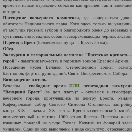
времен и нашли отражение события как древней, так и новейше
истории.
Посещение вольерного комплекса
, где содержаться дики
обитатели Национального парка. Кого здесь только ни увидишь
от могучих грозных зубров и благородного оленя до забавных 
суетливых енотовидных собак и завораживающих чёрных аистов.
Переезд в Брест
(Беловежская пуща → Брест: 55 км).
Обед.
Экскурсия в мемориальный комплекс "Брестская крепость 
герой"
- памятник мужеству и героизму воинов Красной Армии.
Посещение музея Великой Отечественной войны, осмот
бастионов, фортов, руин зданий, Свято-Воскресенского Собора.
Возвращение в отель.
Вечером -
свободное время
ИЛИ
пешеходная экскурси
"Вечерний Брест"
(за доп. плату)* - окунёмся в атмосфер
вечернего города, прогулявшись по центру Бреста. Увиди
Кафедральный собор Святого Симеона Столпника, застройк
конца XIX - начала XX веков, Крестовоздвиженский костёл
величественный памятник 1000-летию Бреста. Посетим алле
кованных фонарей на улице Гоголя. Каждый из фонарей здес
уникален. Одни из них выполнены в виде скульптур, отражающи