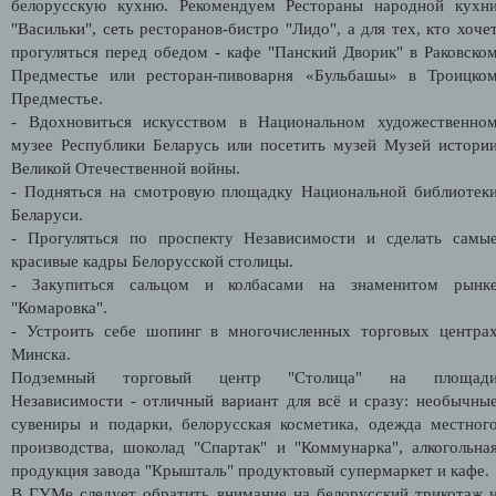
белорусскую кухню. Рекомендуем Рестораны народной кухн
"Васильки", сеть ресторанов-бистро "Лидо", а для тех, кто хоче
прогуляться перед обедом - кафе "Панский Дворик" в Раковско
Предместье или ресторан-пивоварня «Бульбашы» в Троицко
Предместье.
- Вдохновиться искусством в Национальном художественно
музее Республики Беларусь или посетить музей Музей истори
Великой Отечественной войны.
- Подняться на смотровую площадку Национальной библиотек
Беларуси.
- Прогуляться по проспекту Независимости и сделать самы
красивые кадры Белорусской столицы.
- Закупиться сальцом и колбасами на знаменитом рынк
"Комаровка".
- Устроить себе шопинг в многочисленных торговых центра
Минска.
Подземный торговый центр "Столица" на площад
Независимости - отличный вариант для всё и сразу: необычны
сувениры и подарки, белорусская косметика, одежда местног
производства, шоколад "Спартак" и "Коммунарка", алкогольна
продукция завода "Крышталь" продуктовый супермаркет и кафе
В ГУМе следует обратить внимание на белорусский трикотаж 