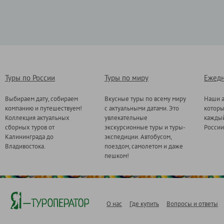
Туры по России
Туры по миру
Ежедн
Выбираем дату, собираем
Вкусные туры по всему миру
Наши а
компанию и путешествуем!
с актуальными датами. Это
котор
Коллекция актуальных
увлекательные
каждый
сборных туров от
экскурсионные туры и туры-
России
Калининграда до
экспедиции. Автобусом,
Владивостока.
поездом, самолетом и даже
пешком!
О нас
Где купить
Вопросы и ответы