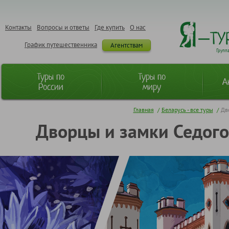
Контакты
Вопросы и ответы
Где купить
О нас
График путешественника
Агентствам
Групп
Туры по
Туры по
А
России
миру
Главная
/
Беларусь - все туры
/
Дв
Дворцы и замки Седого 