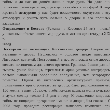
войны и до нас он дошёл лишь в виде руин. Но даже он
поражают своей красотой, здесь царит особая атмосфера!
В ход
краткой экскурсии
у нас будет возможность окунуться в эт
атмосферу и узнать чуть больше о дворце и его прошлы
владельцах.
Отправление в Коссово
(Ружаны → Коссово: 24 км) – новы
уникальный объект нашего маршрута, памятник архитектуры XI
в.
Обед.
Экскурсия по экспозиции Коссовского дворца
. Второе ег
название – дворец Пусловских – родовое гнездо известны
Литовских деятелей. Построенный в неоготическом стиле дворе
являлся нетипичным для своего времени. Граненые башни разно
высоты, узкие бойницы, стрельчатые арки, угловые контрфорс
больше напоминали оборонное сооружение, чем загородно
поместье. Одним из интересных архитектурных приёмов
примененных при строительстве дворца, было расположение ег
130 комнат таким образом, чтобы каждая комната могла купатьс
в лучах солнца только 2–3 дня в году. К сожалению, мировы
войны не пощадили прекрасное имение и дворец был сожжен. 
2008 года проходит реставрация замкового комплекса пр