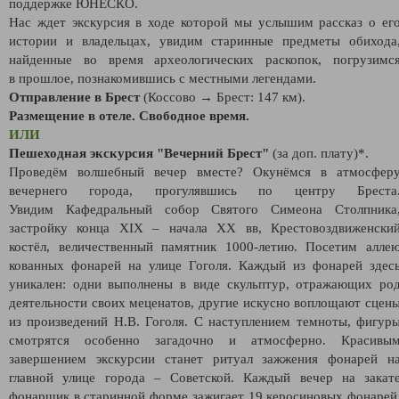
поддержке ЮНЕСКО.
Нас ждет экскурсия в ходе которой мы услышим рассказ о ег
истории и владельцах, увидим старинные предметы обихода
найденные во время археологических раскопок, погрузимс
в прошлое, познакомившись с местными легендами.
Отправление в Брест
(Коссово → Брест: 147 км).
Размещение в отеле. Свободное время.
ИЛИ
Пешеходная экскурсия "Вечерний Брест"
(за доп. плату)*.
Проведём волшебный вечер вместе? Окунёмся в атмосфер
вечернего города, прогулявшись по центру Бреста
Увидим Кафедральный собор Святого Симеона Столпника
застройку конца XIX – начала XX вв, Крестовоздвиженски
костёл, величественный памятник 1000-летию. Посетим алле
кованных фонарей на улице Гоголя. Каждый из фонарей здес
уникален: одни выполнены в виде скульптур, отражающих ро
деятельности своих меценатов, другие искусно воплощают сцен
из произведений Н.В. Гоголя. С наступлением темноты, фигур
смотрятся особенно загадочно и атмосферно. Красивы
завершением экскурсии станет ритуал зажжения фонарей н
главной улице города – Советской. Каждый вечер на закат
фонарщик в старинной форме зажигает 19 керосиновых фонарей