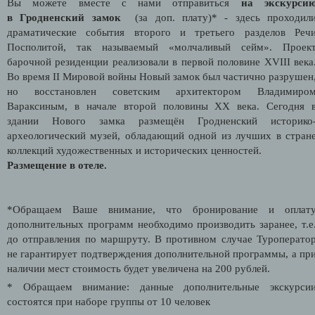
Вы можете вместе с нами отправиться
на экскурси
в
Гродненский замок
(за доп. плату)* - здесь проходил
драматические события второго и третьего разделов Реч
Посполитой, так называемый «молчаливый сейм». Проек
барочной резиденции реализовали в первой половине XVIII века
Во время II Мировой войны Новый замок был частично разрушен
но восстановлен советским архитектором Владимиро
Вараксиным, в начале второй половины XX века. Сегодня 
здании Нового замка размещён Гродненский историко
археологический музей, обладающий одной из лучших в стран
коллекций художественных и исторических ценностей.
Размещение в отеле.
*Обращаем Ваше внимание, что бронирование и оплат
дополнительных программ необходимо производить заранее, т.е
до отправления по маршруту. В противном случае Туроперато
не гарантирует подтверждения дополнительной программы, а пр
наличии мест стоимость будет увеличена на 200 рублей.
* Обращаем внимание: данные дополнительные экскурси
состоятся при наборе группы от 10 человек