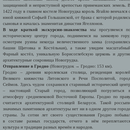
защищенной и неприступной крепостью принеманских земель. 
1422 году в главном костеле Новогрудка король Ягайло венчался 
юной княжной Софьей Гольшанской, от брака с которой родилис
сыновья и началась знаменитая династия Ягеллонов.
В ходе краткой экскурсии-знакомства
мы прогуляемся п
историческому центру города, поднимемся на замковую гору
осмотрим руины некогда величественного замка (сохранилис
башни Щитовка и Костёльная), а также увидим масштабны
Фарный костёл, уникальную Борисоглебскую церковь и други
архитектурные сокровища Новогрудка.
Отправление в Гродно
(Новогрудок → Гродно: 153 км).
Гродно – древняя королевская столица, резиденция короле
Великого княжества Литовского и Речи Посполитой, горо
Сеймов. Здесь чудом сохранился старинный исторический цент
– настоящий Старый город, позволяющий погрузиться 
атмосферу средневековой Восточной Европы. Гродно по прав
считается архитектурной столицей Беларуси. Такой россып
значимых памятников архитектуры нет ни в одном другом город
страны. За сотни лет своего существования Гродно побыва
в составе разных государств, отчего в нём переплетаютс
культура и традиции разных времён и народов.