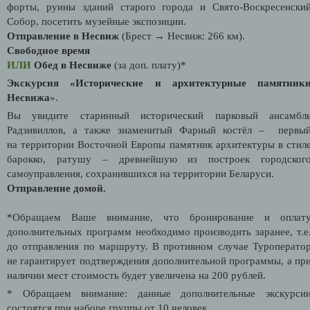
форты, руины зданий старого города и Свято-Воскресенски
Собор, посетить музейные экспозиции.
Отправление в Несвиж
(Брест → Несвиж: 266 км).
Свободное время
ИЛИ
Обед в Несвиже
(за доп. плату)*
Экскурсия «Исторические и архитектурные памятник
Несвижа
».
Вы увидите старинный исторический парковый ансамбл
Радзивиллов, а также знаменитый Фарный костёл – первы
на территории Восточной Европы памятник архитектуры в стил
барокко, ратушу – древнейшую из построек городског
самоуправления, сохранившихся на территории Беларуси.
Отправление домой.
*Обращаем Ваше внимание, что бронирование и оплат
дополнительных программ необходимо производить заранее, т.е
до отправления по маршруту. В противном случае Туроперато
не гарантирует подтверждения дополнительной программы, а пр
наличии мест стоимость будет увеличена на 200 рублей.
* Обращаем внимание: данные дополнительные экскурси
состоятся при наборе группы от 10 человек