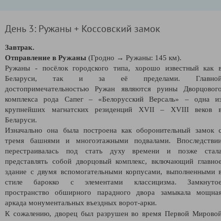
День 3: Ружаны + Коссовский замок
Завтрак.
Отправление в Ружаны
(Гродно → Ружаны: 145 км).
Ружаны - посёлок городского типа, хорошо известный как 
Беларуси, так и за её пределами. Главно
достопримечательностью Ружан являются руины Дворцовог
комплекса рода Сапег – «Белорусский Версаль» – одна и
крупнейших магнатских резиденций XVII – XVIII веков 
Беларуси.
Изначально она была построена как оборонительный замок 
тремя башнями и многоэтажными подвалами. Впоследстви
перестраивалась под стать духу времени и позже стал
представлять собой дворцовый комплекс, включающий главно
здание с двумя вспомогательными корпусами, выполненными 
стиле барокко с элементами классицизма. Замкнуто
пространство обширного парадного двора замыкала мощна
аркада монументальных въездных ворот-арки.
К сожалению, дворец был разрушен во время Первой Мирово