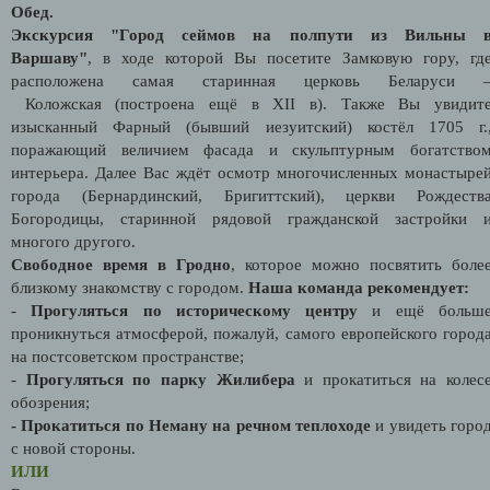
Обед.
Экскурсия "Город сеймов на полпути из Вильны 
Варшаву"
, в ходе которой Вы посетите Замковую гору, гд
расположена самая старинная церковь Беларуси 
Коложская (построена ещё в XII в). Также Вы увидит
изысканный Фарный (бывший иезуитский) костёл 1705 г.
поражающий величием фасада и скульптурным богатство
интерьера. Далее Вас ждёт осмотр многочисленных монастыре
города (Бернардинский, Бригиттский), церкви Рождеств
Богородицы, старинной рядовой гражданской застройки 
многого другого.
Свободное время в Гродно
, которое можно посвятить боле
близкому знакомству с городом.
Наша команда рекомендует:
-
Прогуляться по историческому центру
и ещё больш
проникнуться атмосферой, пожалуй, самого европейского город
на постсоветском пространстве;
-
Прогуляться по парку Жилибера
и прокатиться на колес
обозрения;
- Прокатиться по Неману на речном теплоходе
и увидеть горо
с новой стороны.
ИЛИ