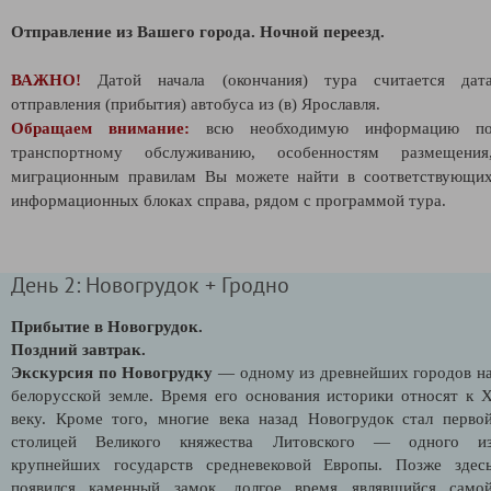
Отправление из Вашего города.
Ночной переезд.
ВАЖНО!
Датой начала (окончания) тура считается дат
отправления (прибытия) автобуса из (в) Ярославля.
Обращаем внимание:
всю необходимую информацию п
транспортному обслуживанию, особенностям размещения
миграционным правилам Вы можете найти в соответствующи
информационных блоках справа, рядом с программой тура.
День 2: Новогрудок + Гродно
Прибытие в Новогрудок.
Поздний завтрак.
Экскурсия по Новогрудку
— одному из древнейших городов н
белорусской земле. Время его основания историки относят к 
веку. Кроме того, многие века назад Новогрудок стал перво
столицей Великого княжества Литовского — одного и
крупнейших государств средневековой Европы. Позже здес
появился каменный замок, долгое время являвшийся само