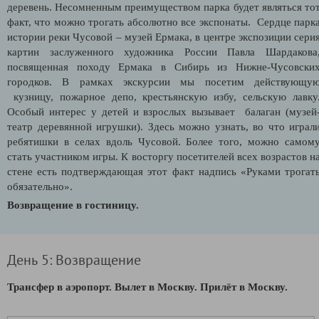
деревень. Несомненным преимуществом парка будет являться то
факт, что можно трогать абсолютно все экспонаты. Сердце парк
истории реки Чусовой – музей Ермака, в центре экспозиции сери
картин заслуженного художника России Павла Шардакова
посвященная походу Ермака в Сибирь из Нижне-Чусовски
городков. В рамках экскурсии мы посетим действующу
кузницу, пожарное депо, крестьянскую избу, сельскую лавку
Особый интерес у детей и взрослых вызывает балаган (музей
театр деревянной игрушки). Здесь можно узнать, во что играл
ребятишки в селах вдоль Чусовой. Более того, можно самом
стать участником игры. К восторгу посетителей всех возрастов н
стене есть подтверждающая этот факт надпись «Руками трогат
обязательно».
Возвращение в гостиницу.
День 5: Возвращение
Трансфер в аэропорт. Вылет в Москву. Прилёт в Москву.