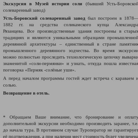
Экскурсия в Музей истории соли
(бывший Усть-Боровско
солеваренный завод)
Усть-Боровский солеваренный завод
был построен в 1878
1882 гг. на средства соликамского купца Александр
Рязанцева.
Все производственные здания построены в стары
традициях и являются уникальными образцами промышленно
деревянной архитектуры – единственный в стране памятни
промышленного деревянного зодчества. Во время экскурси
можно полностью проследить технологическую цепочку выварк
знаменитой «соли-пермянки» и узнать, откуда пошла известна
поговорка «Пермяк -солёные уши».
А перед началом программы гостей ждет встреча с караваем 
солью.
Возвращение в отель.
* Обращаем Ваше внимание, что бронирование и оплат
дополнительной экскурсии необходимо производить заранее, т.е
до начала тура. В противном случае Туроператор не гарантируе
её подтверждения, а при наличии мест стоимость будет увеличен