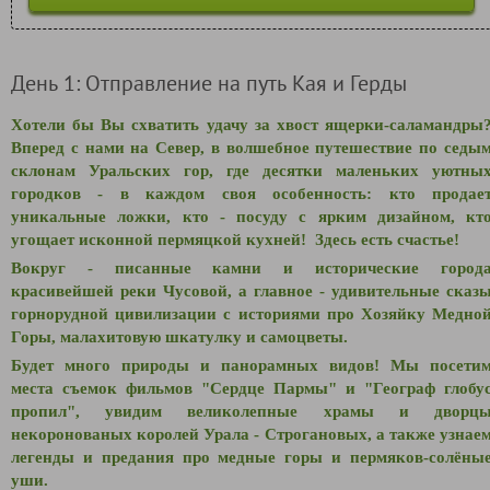
День 1: Отправление на путь Кая и Герды
Хотели бы Вы схватить удачу за хвост ящерки-саламандры
Вперед с нами на Север, в в
олшебное путешествие по седы
склонам Уральских гор, где десятки маленьких уютны
городков - в каждом своя особенность: кто продае
уникальные ложки, кто - посуду с ярким дизайном, кт
угощает исконной пермяцкой кухней! Здесь есть счастье!
Вокруг - писанные камни и исторические город
красивейшей реки Чусовой, а главное - удивительные сказ
горнорудной цивилизации с историями про Хозяйку Медно
Горы, малахитовую шкатулку и самоцветы.
Будет много природы и панорамных видов! Мы посети
места съемок фильмов "Сердце Пармы" и "Географ глобу
пропил", увидим великолепные храмы и дворц
некоронованых королей Урала - Строгановых, а также узнае
легенды и предания про медные горы и пермяков-солёны
уши.