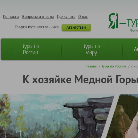
Контакты
Вопросы и ответы
Где купить
О нас
График путешественника
Агентствам
Групп
Туры по
Туры по
А
России
миру
Главная
/
Туры по России
/
К хо
К хозяйке Медной Горы: