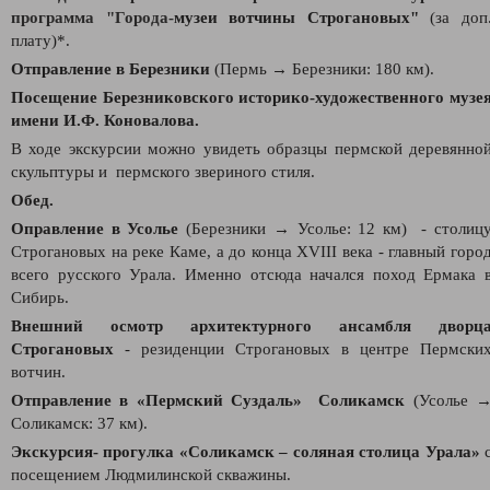
программа
"Города-
музеи вотчины Строгановых"
(за доп
плату)*.
Отправление в Березники
(Пермь → Березники: 180 км).
Посещение
Березниковского историко-художественного музе
имени И.Ф. Коновалова.
В ходе экскурсии можно увидеть образцы пермской деревянно
скульптуры и пермского звериного стиля.
Обед.
Оправление в Усолье
(Березники → Усолье: 12 км)
- столиц
Строгановых на реке Каме, а до конца XVIII века - главный горо
всего русского Урала. Именно отсюда начался поход Ермака 
Сибирь.
Внешний осмотр архитектурного ансамбля дворц
Строгановых
- резиденции Строгановых в центре Пермски
вотчин.
Отправление в «Пермский Суздаль»
Соликамск
(Усолье 
Соликамск: 37 км).
Экскурсия- прогулка «Соликамск – соляная столица Урала»
посещением Людмилинской скважины.