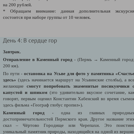
на 200 рублей.
* Обращаем внимание: данная дополнительная экскурси
состоится при наборе группы от 10 человек.
День 4: В сердце гор
Завтрак.
Отправление в Каменный город
- (Пермь → Каменный город
200 км).
По пути -
остановка на Усьве для фото у памятника «Счасть
здесь»
(здесь начинается маршрут на Усьвинские столбы), а вс
желающие
смогут попробовать знаменитые посикунчики 
капустой и шпиком
(это удивительно вкусное сочетание, ка
говорят, первым оценил Константин Хабенский во время съемо
здесь фильма «Географ глобус пропил»).
Каменный город
- одна из главных природны
достопримечательностей Пермского края. Другое название эти
скал – Чёртово Городище или Черепахи. Это поистин
уникальный памятник природы, находящийся на одной из верши