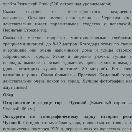
хребта Рудянский Спой (526 метров над уровнем моря).
Скалы состоят из мелкозернистого кварцевог
песчаника. Останцы имеют свои имена – Черепаха (он
действительно имеет поразительное сходство с черепахой)
Пернатый Страж и т.д.
Скальный массив прорезан многочисленными глубоким
трещинами шириной до 8-12 метров. Благодаря этому по свои
очертаниям они очень напоминают дома и улицы старого
заброшенного города. Узкие и широкие улочки, тупики 
площади, высокие и низкие «домики», арки, входы и выход
(длина некоторых «улиц» достигает 80 метров!). Есть сво
названия и у них. Самая большая – Проспект. Каменный горо
действительно очень похож на город. Лучшие фотографии на
ждут зимой!
Обед.
Отправление в сердце гор - Чусовой
(Каменный город 
Чусовой: 66 км.)
Экскурсия по этнографическому парку истории рек
Чусовой.
Сегодня это музейная улица, полностью состоящая и
исторических построек XIX в, перевезенных из окрестных сел 