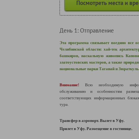
Посмотреть места и вр
День 1: Отправление
Эта программа связывает воедино все 
Челябинской области: хай-тек архитект
башкиров, наскальную живопись Капово
златоустовских мастеров, а также приро
национальные парки Таганай и Зюраткуль
Внимание!
Всю необходимую инфо
обслуживанию и особенностям разм
соответствующих информационных блоках
тура.
Трансфер в аэропорт. Вылет в Уфу.
Прилет в Уфу
. Размещение в гостинице.