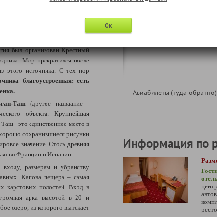
обслуживанию")
попробовать чистой, вкусной
шедшее в середине XIX века, в
Ок
Обещанным днём
, а именно в
Экскурсионная поездка к 
Эта болезнь косила всех подряд.
гия был организован Крестный
одника. Мор прекратился после
из этого источника. С тех пор
очника благоустроенная: есть
венка.
Авиабилеты (туда-обратно)
льган-Таш
(другое назваание -
ческого объекта.
Крупнейшая
Таш - это единственное место в
 хорошо сохранившиеся рисунки
Информация по 
ировое значение. Столь древняя
ько во Франции и Испании.
Разм
 входу, размерам и убранству
Гост
равных.
Капова пещера – самая
отел
центр
ых карстовых полостей. Вход в
автов
огромная арка высотой в 20 и
комп
бое озеро, из которого вытекает
ресто