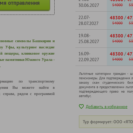
емя отправления
30.06.2027
54000
53
22.07-
/
48300
47
28.07.2027
54000
53
19.08-
/
48300
47
основные символы Башкирии и
25.08.2027
54000
53
уру Уфы, культурное наследие
16.09-
/
й пещеры, клинковое оружие
48300
47
22.09.2027
54000
53
дные памятники Южного Урала -
.
Льготные категории граждан - 
пенсионеры. Для подтверждения л
рмацию по транспортному
заказу скан студенческого бил
документа в предоставлении льго
ещения Вы можете найти в
подтверждающего право на полу
 справа, рядом с программой
автобус.
Добавить в избранное
Тур формирует: ООО «ЯТО