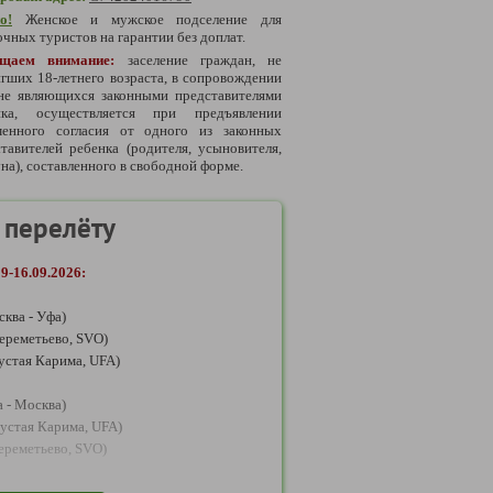
о!
Женское и мужское подселение для
чных туристов на гарантии без доплат.
щаем внимание:
заселение граждан, не
гших 18-летнего возраста, в сопровождении
 не являющихся законными представителями
нка, осуществляется при предъявлении
менного согласия от одного из законных
тавителей ребенка (родителя, усыновителя,
на), составленного в свободной форме.
 перелёту
09-16.09.2026:
сква - Уфа)
ереметьево, SVO)
Мустая Карима, UFA)
а - Москва)
Мустая Карима, UFA)
ереметьево, SVO)
2.07-28.07.2027, 19.08-25.08.2027, 16.09-