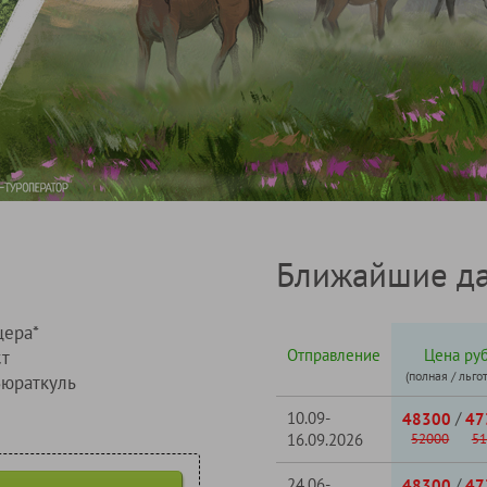
Ближайшие да
щера*
Отправление
Цена руб
ст
(полная / льго
Зюраткуль
10.09-
/
48300
47
16.09.2026
52000
51
24.06-
/
48300
47