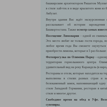
башкирским архитектором Ришатом Мулла
в стиле хай-тек и в виде крылатого коня из
Акбузат.
Внутри здания Вас ждёт экскурсионная 
рассказывает об истории зарождения
Башкортостана. Также
осмотр самых извест
Посещение Лимонария
- одной из главны
Это место любят не только гости города, н
любое время года Вы сможете окунуться 
приобрести лимоны, которые в 5 раз больше
Фотопрогулка по Олимпик Парку -
одному
территории горнолыжного центра Олимп
удивительный вид на реку Караидель (в нар
Рестораны и отели, которые находятся на т
выполнены в стилях разных стран и на
белокаменный замок, напоминающий одну 
стиле Западной Германии, ресторан в кита
стиле и многое другое.
Свободное время на обед в Уфе. Воз
сувениры.