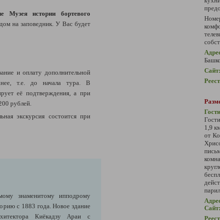
кух
предо
ие Музея истории бортевого
Номе
дом на заповедник. У Вас будет
ком
теле
собст
Адре
Башк
Сайт
ание и оплату дополнительной
Реес
нее, т.е. до начала тура. В
ирует её подтверждения, а при
Разм
200 рублей.
Гост
ьная экскурсия состоится при
Гости
1,9 к
от Ко
Хрисо
письм
комн
круг
бесп
дейс
парил
амому знаменитому ипподрому
Адре
орию с 1883 года. Новое здание
Сайт
рхитектора Киёкадзу Араи с
Реес