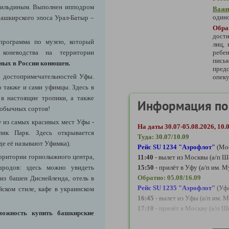
гильдиным. Выполнен ипподром
Важн
одино
 башкирского эпоса Урал-Батыр –
Обра
дости
программа по музею, который
лиц,
 коневодства на территории
ребе
пись
ных в России конюшен.
предс
х достопримечательностей Уфы.
опеку
о также и сами уфимцы. Здесь в
в настоящие тропики, а также
Информация по
 обычных сортов!
 из самых красивых мест Уфы -
На даты
30.07-05.08.2026, 10.
ик Парк. Здесь открывается
Туда: 30.07/10.09
оде её называют
У
фимка).
Рейс SU 1234 "Аэрофлот"
(Мо
ерритории горнолыжного центра,
11:40
- вылет из Москвы (а/п Ш
родов: здесь можно увидеть
15:50
- прилёт в Уфу (а/п им. 
Обратно:
05.08/16.09
из башен Диснейленда, отель в
Рейс SU 1235 "Аэрофлот"
(Уф
йском стиле, кафе в украинском
16:45
- вылет из Уфы (а/п им. 
17:10
- прилёт в Москву (а/п Ш
можность купить башкирские
На даты
24.06-30.06.2027, 2