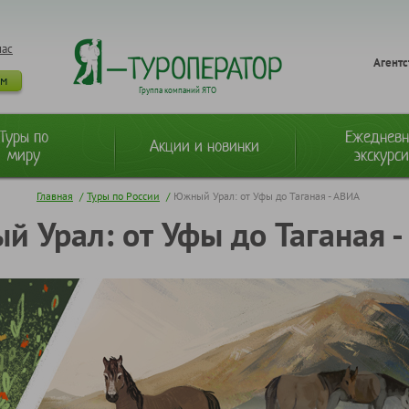
нас
Агентс
ам
Группа компаний ЯТО
Туры по
Ежеднев
Акции и новинки
миру
экскурс
Главная
/
Туры по России
/
Южный Урал: от Уфы до Таганая - АВИА
 Урал: от Уфы до Таганая 