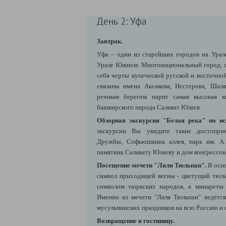
День 2: Уфа
Завтрак.
Уфа – один из старейших городов на Урал
Урале Южном. Многонациональный город, ос
себя черты купеческой русской и восточно
связаны имена Аксакова, Нестерова, Шал
речным берегом парит самая высокая к
башкирского народа Салават Юлаев.
Обзорная экскурсия "Белая река" по и
экскурсии Вы увидите такие достоприм
Дружбы, Софьюшкина аллея, парк им. А.
памятник Салавату Юлаеву и дом конгрессов
Посещение мечети "Ляля Тюльпан".
В осно
символ приходящей весны - цветущий тюльп
символом тюркских народов, а минареты 
Именно из мечети "Ляля Тюльпан" ведётся
мусульманских праздников на всю Россию и
Возвращение в гостиницу.