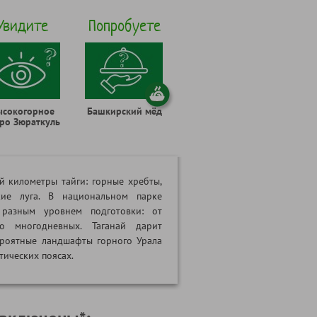
Увидите
Попробуете
ысокогорное
Башкирский мёд
ро Зюраткуль
й километры тайги: горные хребты,
кие луга. В национальном парке
разным уровнем подготовки: от
о многодневных. Таганай дарит
ероятные ландшафты горного Урала
тических поясах.