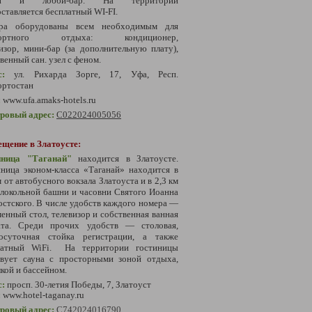
ни и лобби-бар. На территории
ставляется бесплатный WI-FI.
ра оборудованы всем необходимым для
фортного отдыха: кондиционер,
визор,
мини-бар (за дополнительную плату),
венный сан. узел с феном.
с:
ул. Рихарда Зорге, 17, Уфа, Респ.
ортостан
:
www.
ufa.amaks-hotels.ru
тровый адрес:
С022024005056
ещение в Златоусте:
иница "Таганай"
находится в Златоусте.
ница эконом-класса «Таганай» находится в
м от автобусного вокзала Златоуста и в 2,3 км
локольной башни и часовни Святого Иоанна
стского. В числе удобств каждого номера —
енный стол, телевизор и собственная ванная
ата. Среди прочих удобств — столовая,
лосуточная стойка регистрации, а также
латный WiFi.
На территории гостиницы
твует сауна с просторными зоной отдыха,
кой и бассейном.
с:
просп. 30-летия Победы, 7, Златоуст
:
www.hotel-taganay.ru
тровый адрес:
С
742024016790