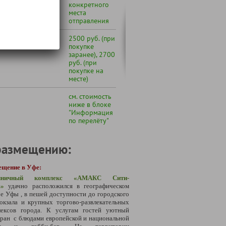
конкретного
места
отправления
Каповой пещере
2500 руб. (при
покупке
заранее), 2700
руб. (при
покупке на
месте)
см. стоимость
ниже в блоке
"Информация
по перелёту"
размещению:
ещение в Уфе:
иничный комплекс
«АМАКС Сити-
ь»
удачно расположился в географическом
е Уфы , в пешей доступности до городского
окзала и крупных торгово-развлекательных
лексов города. К услугам гостей уютный
ран с блюдами европейской и национальной