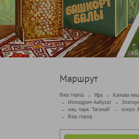
Маршрут
Ваш город
Уфа
Капова пе
→
→
Ипподром Акбузат
Златоу
→
→
нац. парк "Таганай"
озеро 
→
→
Ваш город
→