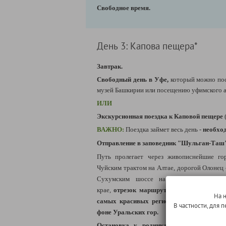
Свободное время.
День 3: Капова пещера*
Завтрак.
Свободный день в Уфе,
который можно пос
музей Башкирии или посещению у
фимского а
ИЛИ
Экскурсионная поездка к Каповой пещере
ВАЖНО:
Поездка займет весь день -
необход
Отправление в заповедник "Шульган-Та
Путь пролегает через живописнейшие го
Чуйским трактом на Алтае, дорогой Олонец 
Сухумским шоссе на Кавказе и Лидо
крае,
отрезок маршрута от Уфы до Капов
На 
самых красивых региональных дорог Рос
В частности, для
фоне Уральских гор.
Остановка у
родника с освященной в