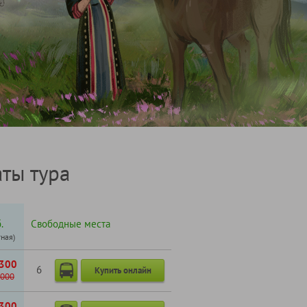
ты тура
.
Свободные места
тная)
300
6
Купить онлайн
000
300