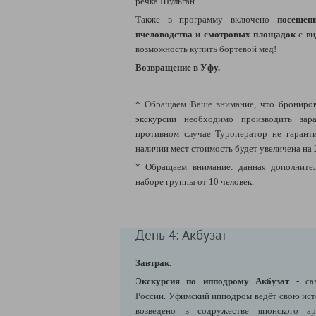
речка Шульган.
Также в программу включено
посещен
пчеловодства и смотровых площадок
с ви
возможность купить бортевой мед!
Возвращение в Уфу.
* Обращаем Ваше внимание, что брониров
экскурсии необходимо производить зара
противном случае Туроператор не гарант
наличии мест стоимость будет увеличена на 
* Обращаем внимание: данная дополнител
наборе группы от 10 человек.
День 4: Акбузат
Завтрак.
Экскурсия по ипподрому Акбузат
- с
России. Уфимский ипподром ведёт свою ист
возведено в содружестве японского а