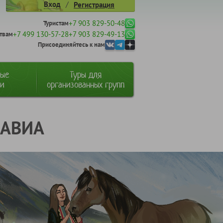
/
Вход
Регистрация
+7 903 829-50-48
Туристам
+7 499 130-57-28
+7 903 829-49-13
твам
Присоединяйтесь к нам
ные
Туры для
ии
организованных групп
- АВИА