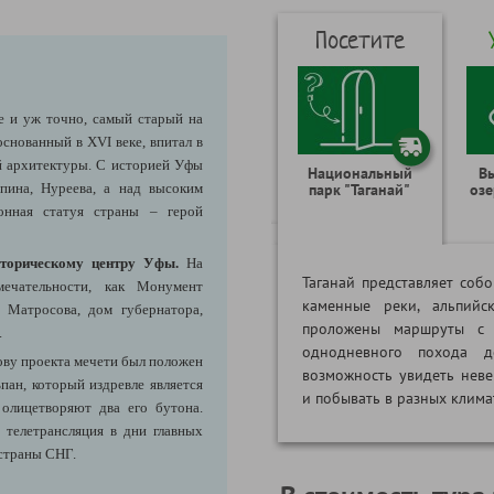
Посетите
е и уж точно, самый старый на
нованный в XVI веке, впитал в
й архитектуры. С историей Уфы
Национальный
В
япина, Нуреева, а над высоким
парк "Таганай"
озе
онная статуя страны – герой
сторическому центру Уфы
.
На
Таганай представляет собо
ечательности, как Монумент
каменные реки, альпийс
 Матросова, дом губернатора,
проложены маршруты с 
.
однодневного похода д
ву проекта мечети был положен
возможность увидеть нев
ан, который издревле является
и побывать в разных клима
олицетворяют два его бутона.
 телетрансляция в дни главных
 страны СНГ.