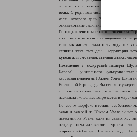
возможностью искупаться
,
отдохнуть и 
воды.
С родником связано событие, произо
честь которого день 21 августа назван
ознаменование окончания эпидемии холеры. 
По предложению местного священника Сер
ход с выносом икон и освящением этого р
того как жители стали пить воду только 
кагинцы чтут этот день.
Территория ист
купель для омовения, свечная лавка, часо
Посещение с экскурсией пещеры Шу
Капова)
- уникального культурно-истори
карстовая пещера на Южном Урале Шульган-
Восточной Европе, где Вы сможете увидеть
краской эпохи палеолита, которые имеют м
наскальная живопись встречается в мире тол
По своим морфологическим особенностям:
залов и галерей на Южном Урале ей нет 
известная на Урале, одна из самых крупн
пещеру впечатлит всякого туриста: это 
шириной в 40 метров. Слева от входа – Голу