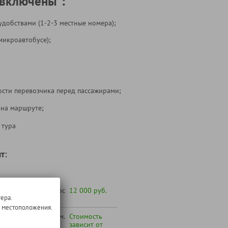
 включены*:
удобствами (1-2-3 местные номера);
микроавтобусе);
ости перевозчика перед пассажирами;
 на маршруте;
 тура
т:
 желанию под запрос
12 000 руб.
ера.
о местоположения.
 Вашего города (см.
Стоимость
по транспортному
зависит от