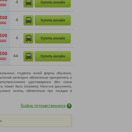
4
Купить онлайн
000
300
4
Купить онлайн
000
300
4
Купить онлайн
000
300
44
Купить онлайн
000
школьники, cтуденты очной формы обучения,
ьготной категории обязательно прикреплять к
ета/пенсионного удостоверения (без скана
ты может быть отказано). Наличие документа,
чение льготы, обязательно при посадке в
График путешественника
»