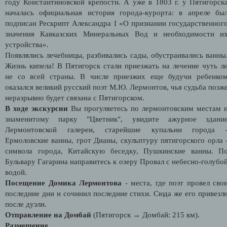
году Константиновской крепости. А уже в 1803 г. у Пятигорск
началась официальная история города-курорта: в апреле бы
подписан Рескрипт Александра I «О признании государственног
значения Кавказских Минеральных Вод и необходимости и
устройства».
Появлялись лечебницы, разбивались сады, обустраивались ванны
Жизнь кипела! В Пятигорск стали приезжать на лечение чуть л
не со всей страны. В числе приезжих еще будучи ребенко
оказался великий русский поэт М.Ю. Лермонтов, чья судьба позж
неразрывно будет связана с Пятигорском.
В ходе экскурсии
Вы прогуляетесь по лермонтовским местам 
знаменитому парку "Цветник", увидите ажурное здани
Лермонтовской галереи, старейшие купальни города 
Ермоловские ванны, грот Дианы, скульптуру пятигорского орла 
символа города, Китайскую беседку, Пушкинские ванны. П
Бульвару Гагарина направитесь к озеру Провал с небесно-голубо
водой.
Посещение Домика Лермонтова
- места, где поэт провел сво
последние дни и сочинил последние стихи. Сюда же его привезл
после дуэли.
Отправление на Домбай
(Пятигорск → Домбай: 215 км).
Размещение.