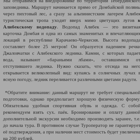
Мы отправимся на внедорожнике по территории Тебердинског
заповедника. Маршрут начинается прямо от Домбайской полян
через пихтовый лес, а сразу за альпинистским лагерем Алибе
туристическая тропа уходит вверх мимо цветущих лугов
Алибекскому водопаду
. Водопад Алибек — это визитна
карточка Домбая и одна из самых знаменитых и впечатляющи
локаций в республике Карачаево-Черкесия. Высота водопад
составляет более 25 метров! Он образуется падением речк
Джаловчатки с Алибекского ледника. Камни, с которых падае
вода, называют «бараньими лбами», оставшимися о
отступившего ледника. Нужно сказать, что отсюда на нег
открывается великолепный вид: купаясь в солнечных лучах 
ясную погоду, ледник переливается различными цветами радуги.
*Обратите внимание: данный маршрут не требует специально
подготовки, однако предполагает хорошую физическую форму
Обязательна удобная спортивная обувь и одежда. С собо
рекомендуем взять сух. паёк. Бронирование и оплату данно
дополнительной экскурсии необходимо производить заранее, т.е
до начала тура. В противном случае Туроператор не гарантируе
её подтверждения, а при наличии мест стоимость будет увеличен
на 200 рублей.