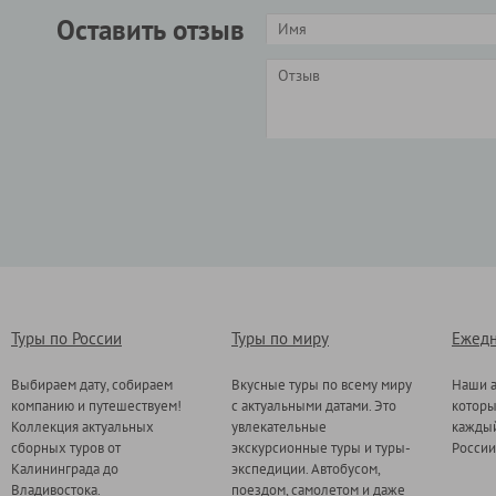
Оставить отзыв
Туры по России
Туры по миру
Ежедн
Выбираем дату, собираем
Вкусные туры по всему миру
Наши а
компанию и путешествуем!
с актуальными датами. Это
котор
Коллекция актуальных
увлекательные
каждый
сборных туров от
экскурсионные туры и туры-
России
Калининграда до
экспедиции. Автобусом,
Владивостока.
поездом, самолетом и даже