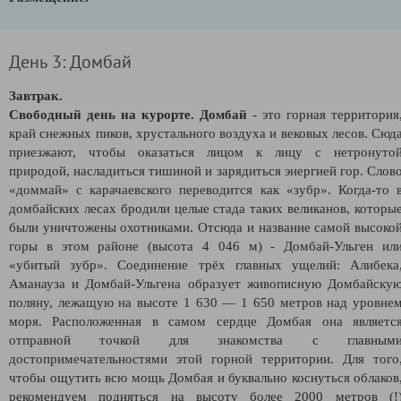
День 3: Домбай
Завтрак.
Свободный день на курорте.
Домбай
- это горная территория
край снежных пиков, хрустального воздуха и вековых лесов. Сюд
приезжают, чтобы оказаться лицом к лицу с нетронуто
природой, насладиться тишиной и зарядиться энергией гор. Слов
«доммай» с карачаевского переводится как «зубр». Когда-то 
домбайских лесах бродили целые стада таких великанов, которы
были уничтожены охотниками. Отсюда и название самой высоко
горы в этом районе (высота 4 046 м) - Домбай-Ульген ил
«убитый зубр». Соединение трёх главных ущелий: Алибека
Аманауза и Домбай-Ульгена образует живописную Домбайску
поляну, лежащую на высоте 1 630 — 1 650 метров над уровне
моря. Расположенная в самом сердце Домбая она являетс
отправной точкой для знакомства с главным
достопримечательностями этой горной территории. Для того
чтобы ощутить всю мощь Домбая и буквально коснуться облаков
рекомендуем подняться на высоту более 2000 метров (!