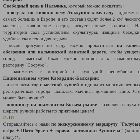
Свободный день в Нальчике,
который можно посвятить:
-
прогулке по живописному Атажукинскому саду
- одному и
самых больших в Европе: в его состав входят более 2 км² лесног
массива, живописное озеро, искусственные водоемы, Н
территории сада установлены скульптуры, изящные беседки
удобные скамеечки для отдыха.
- после прогулки по саду можно прокатиться
на колес
обозрения или нальчинской канатной дороге
, чтобы увидет
город с высоты! Также можно подняться к знаменитом
ресторану "Сосруко".
- знакомству с историей и культурой республики
Национальном музее Кабардино-Балкарии
;
- или знакомству с
местной кухней
в одном из многочисленны
ресторанчиков города: шашлык, хычины, домашнее вино...Чт
может быть лучше?
-
шоппингу на знаменитом Козьем рынке
- изделия из пуха 
шерсти ручной работы по приятным ценам!
ИЛИ
Отправляйтесь с нами
по экскурсионному маршруту "Голубы
озёра + Шато Эркен + горячие источники Аушигера"
(за доп
плату)*.