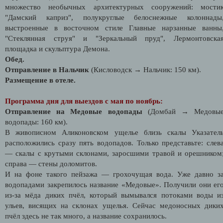
множество необычных архитектурных сооружений: мости
"Дамский каприз", полукруглые белоснежные колоннады
выстроенные в восточном стиле Главные нарзанные ванны
"Стеклянная струя" и "Зеркальный пруд", Лермонтовска
площадка и скульптура Демона.
Обед.
Отправление в Нальчик
(Кисловодск → Нальчик: 150 км).
Размещение в отеле.
Программа дня для выездов с мая по ноябрь:
Отправление на Медовые водопады
(Домбай → Медовы
водопады: 160 км).
В живописном Аликоновском ущелье близь скалы Указател
расположились сразу пять водопадов. Только представьте: слев
— скалы с крутыми склонами, заросшими травой и орешником
справа — стены доломитов.
И на фоне такого пейзажа — грохочущая вода. Уже давно з
водопадами закрепилось название «Медовые». Получили они ег
из-за мёда диких пчёл, который вымывался потоками воды и
ульев, висящих на склонах ущелья. Сейчас медоносных дики
пчёл здесь не так много, а название сохранилось.