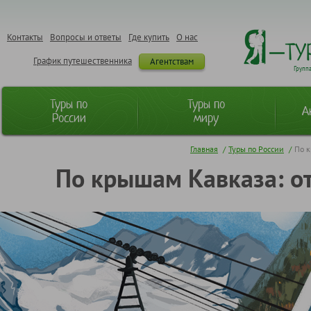
Контакты
Вопросы и ответы
Где купить
О нас
График путешественника
Агентствам
Групп
Туры по
Туры по
А
России
миру
Главная
/
Туры по России
/
По к
По крышам Кавказа: от