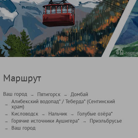
Маршрут
Ваш город
Пятигорск
Домбай
→
→
Алибекский водопад* / Теберда* (Сентинский
→
храм)
Кисловодск
Нальчик
Голубые озёра*
→
→
→
Горячие источники Аушигера*
Приэльбрусье
→
→
Ваш город
→