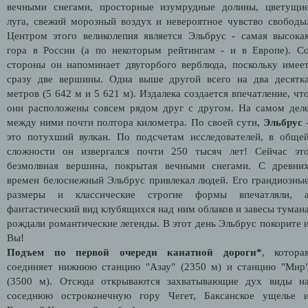
вечными снегами, просторные изумрудные долины, цветущи
луга, свежий морозный воздух и невероятное чувство свободы
Центром этого великолепия является Эльбрус - самая высока
гора в России (а по некоторым рейтингам - и в Европе). С
стороны он напоминает двугорбого верблюда, поскольку имее
сразу две вершины. Одна выше другой всего на два десятк
метров (5 642 м и 5 621 м). Издалека создается впечатление, чт
они расположены совсем рядом друг с другом. На самом дел
между ними почти полтора километра. По своей сути,
Эльбрус
это потухший вулкан. По подсчетам исследователей, в обще
сложности он извергался почти 250 тысяч лет! Сейчас эт
безмолвная вершина, покрытая вечными снегами. С древни
времен белоснежный Эльбрус привлекал людей. Его грандиозны
размеры и классические строгие формы впечатляли, 
фантастический вид клубящихся над ним облаков и завесы туман
рождали романтические легенды. В этот день Эльбрус покорите 
Вы!
Подъем по первой очереди канатной дороги*
, котора
соединяет нижнюю станцию "Азау" (2350 м) и станцию "Мир
(3500 м). Отсюда открываются захватывающие дух виды н
соседнюю остроконечную гору Чегет, Баксанское ущелье 