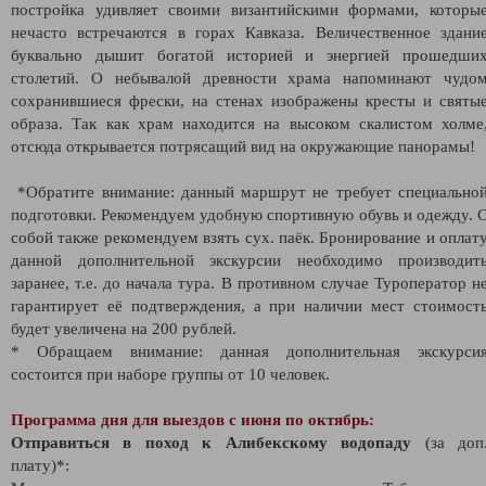
постройка удивляет своими византийскими формами, которы
нечасто встречаются в горах Кавказа. Величественное здани
буквально дышит богатой историей и энергией прошедши
столетий. О небывалой древности храма напоминают чудо
сохранившиеся фрески, на стенах изображены кресты и святы
образа. Так как храм находится на высоком скалистом холме
отсюда открывается потрясащий вид на окружающие панорамы!
*Обратите внимание: данный маршрут не требует специально
подготовки. Рекомендуем удобную спортивную обувь и одежду. 
собой также рекомендуем взять сух. паёк. Бронирование и оплат
данной дополнительной экскурсии необходимо производит
заранее, т.е. до начала тура. В противном случае Туроператор н
гарантирует её подтверждения, а при наличии мест стоимост
будет увеличена на 200 рублей.
* Обращаем внимание: данная дополнительная экскурси
состоится при наборе группы от 10 человек.
Программа дня для выездов с июня по октябрь:
Отправиться в поход к Алибекскому водопаду
(за доп
плату)*: