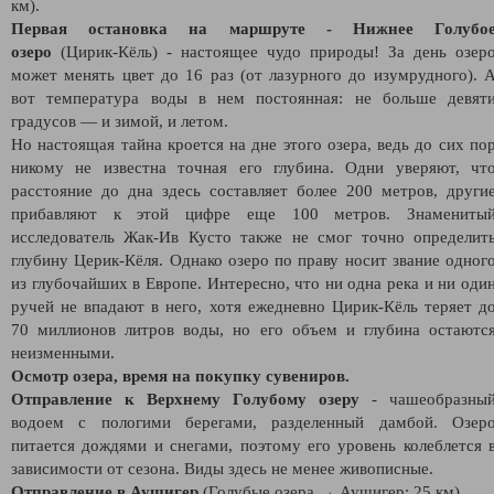
км).
Первая остановка на маршруте - Нижнее Голубо
озеро
(Цирик-Кёль) - настоящее чудо природы! За день озер
может менять цвет до 16 раз (от лазурного до изумрудного). 
вот температура воды в нем постоянная: не больше девят
градусов — и зимой, и летом.
Но настоящая тайна кроется на дне этого озера, ведь до сих по
никому не известна точная его глубина. Одни уверяют, чт
расстояние до дна здесь составляет более 200 метров, други
прибавляют к этой цифре еще 100 метров. Знамениты
исследователь Жак-Ив Кусто также не смог точно определит
глубину Церик-Кёля. Однако озеро по праву носит звание одног
из глубочайших в Европе. Интересно, что ни одна река и ни оди
ручей не впадают в него, хотя ежедневно Цирик-Кёль теряет д
70 миллионов литров воды, но его объем и глубина остаютс
неизменными.
Осмотр озера, время на покупку сувениров.
Отправление к Верхнему Голубому озеру
- чашеобразны
водоем с пологими берегами, разделенный дамбой. Озер
питается дождями и снегами, поэтому его уровень колеблется 
зависимости от сезона. Виды здесь не менее живописные.
Отправление в Аушигер
(Голубые озера → Аушигер: 25 км).