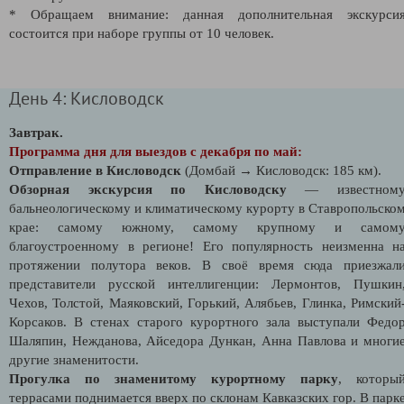
* Обращаем внимание: данная дополнительная экскурси
состоится при наборе группы от 10 человек.
День 4: Кисловодск
Завтрак.
Программа дня для выездов с декабря по май:
Отправление в Кисловодск
(Домбай → Кисловодск: 185 км).
Обзорная экскурсия по Кисловодску
— известном
бальнеологическому и климатическому курорту в Ставропольско
крае: самому южному, самому крупному и самом
благоустроенному в регионе! Его популярность неизменна н
протяжении полутора веков. В своё время сюда приезжал
представители русской интеллигенции: Лермонтов, Пушкин
Чехов, Толстой, Маяковский, Горький, Алябьев, Глинка, Римский
Корсаков. В стенах старого курортного зала выступали Федо
Шаляпин, Нежданова, Айседора Дункан, Анна Павлова и многи
другие знаменитости.
Прогулка по знаменитому курортному парку
, которы
террасами поднимается вверх по склонам Кавказских гор. В парк