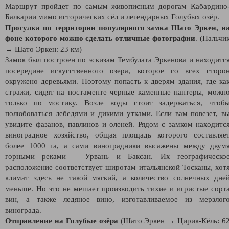
Маршрут пройдет по самым живописным дорогам Кабардино
Балкарии мимо исторических сёл и легендарных Голубых озёр.
Прогулка по территории популярного замка Шато Эркен, н
фоне которого можно сделать отличные фотографии
. (Нальчи
→ Шато Эркен: 23 км)
Замок был построен по эскизам Тембулата Эркенова и находитс
посередине искусственного озера, которое со всех сторо
окружено деревьями. Поэтому попасть к дверям здания, где ка
стражи, сидят на постаменте черные каменные пантеры, можн
только по мостику. Возле воды стоит задержаться, чтоб
полюбоваться лебедями и дикими утками. Если вам повезет, в
увидите фазанов, павлинов и оленей. Рядом с замком находитс
виноградное хозяйство, общая площадь которого составляе
более 1000 га, а сами виноградники высажены между двум
горными реками – Урвань и Баксан. Их географическо
расположение соответствует широтам итальянской Тосканы, хот
климат здесь не такой мягкий, а количество солнечных дне
меньше. Но это не мешает производить тихие и игристые сорт
вин, а также ледяное вино, изготавливаемое из мерзлог
винограда.
Отправление на Голубые озёра
(Шато Эркен → Цирик-Кёль: 6