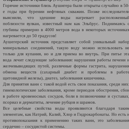
Горячие источники близь Аушигера были открыты случайно в 50
е годы при бурении нефтяных скважин. Позже исследовател
выяснили, что здешние воды нагревает расположенны
поблизости вулкан, известный нам как Эльбрус. Поднимаясь 
глубины примерно в 4000 метров вода в некоторых источника
нагревается до 50 градусов!
Аушегерский источник представляет собой уникальный набо
минеральных соединений, такую воду можно использовать н
только для купания, но и для приема во внутрь. При питье эт
вода лечит следующие заболевания: нарушения работы печени 
желчевыводящих путей, различные формы гастрита, нарушени
обмена веществ (сахарный диабет и проблемы в работ
щитовидной железы), диатез, заболевания кишечника.
Для принятия ванн с такой водой есть свои показания, среди них
гинекологические заболевания, кроме периодов обострения, сбо
в работе кровеносных сосудов, боли в позвоночнике и суставах
псориаз и дерматиты, лечение рубцов и шрамов.
Все целебные свойства воды проявляются благодаря таки
элементам, как Натрий, Калий, Хлор и Гидрокарбонаты. Но есть 
противопоказания к применению таких ванн, это заболевани
сердечно – сосудистой системы.