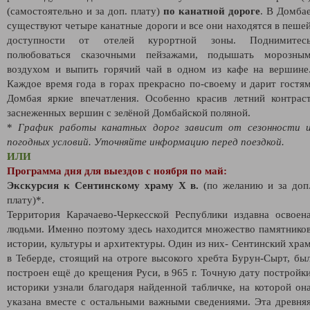
(самостоятельно и за доп. плату)
по канатной дороге
. В Домба
существуют четыре канатные дороги и все они находятся в пеше
доступности от отелей курортной зоны. Поднимитес
полюбоваться сказочными пейзажами, подышать морозны
воздухом и выпить горячий чай в одном из кафе на вершине
Каждое время года в горах прекрасно по-своему и дарит гостя
Домбая яркие впечатления. Особенно красив летний контрас
заснеженных вершин с зелёной Домбайской поляной.
*
График работы канатных дорог зависит от сезонности 
погодных условий. Уточняйте информацию перед поездкой.
ИЛИ
Программа дня для выездов с ноября по май:
Экскурсия к Сентинскому храму Х в.
(по желанию и за доп
плату)*.
Территория Карачаево-Черкесской Республики издавна освоен
людьми. Именно поэтому здесь находится множество памятнико
истории, культуры и архитектуры. Один из них- Сентинский хра
в Теберде, стоящий на отроге высокого хребта Бурун-Сырт, бы
построен ещё до крещения Руси, в 965 г. Точную дату постройк
историки узнали благодаря найденной табличке, на которой он
указана вместе с остальными важными сведениями. Эта древня