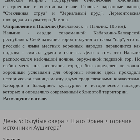
выстроенные в восточном стиле Главные нарзанные ванны
"Стеклянная струя" и "Зеркальный пруд", Лермонтовска
площадка и скульптура Демона.
Отправление в Нальчик
(Кисловодск → Нальчик: 105 км).
Нальчик - сердце современной Кабардино-Балкарско
республики. Своё название город получил от слова "нар", что н
русский с языка местных коренных народов переводится ка
подкова - символ удачи и счастья. Дело в том, что Нальчи
расположился небольшой долине, окруженной подковой гор. Н
выбор места для основания города был определен не тольк
хорошими условиями для обороны: именно здесь проходил
историческая граница между двумя средневековыми княжествам
Кабардой и Балкарией, культурное и историческое наследи
которых и определило современный облик этой территории.
Размещение в отеле.
День 5: Голубые озера + Шато Эркен + горячие
источники Аушигера*
Завтрак.