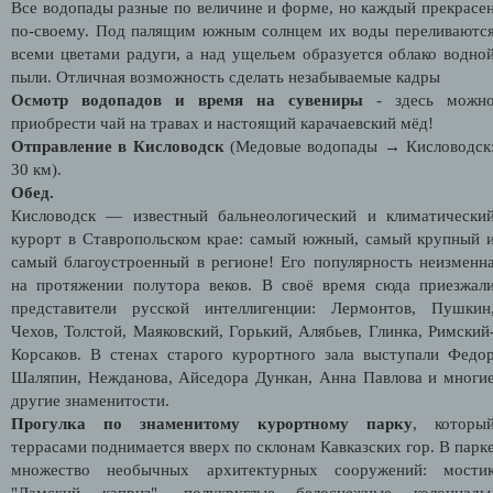
Все водопады разные по величине и форме, но каждый прекрасе
по-своему. Под палящим южным солнцем их воды переливаютс
всеми цветами радуги, а над ущельем образуется облако водно
пыли. Отличная возможность сделать незабываемые кадры
Осмотр водопадов и время на сувениры
- здесь можн
приобрести чай на травах и настоящий карачаевский мёд!
Отправление в Кисловодск
(Медовые водопады → Кисловодск
30 км).
Обед.
Кисловодск — известный бальнеологический и климатически
курорт в Ставропольском крае: самый южный, самый крупный 
самый благоустроенный в регионе! Его популярность неизменн
на протяжении полутора веков. В своё время сюда приезжал
представители русской интеллигенции: Лермонтов, Пушкин
Чехов, Толстой, Маяковский, Горький, Алябьев, Глинка, Римский
Корсаков. В стенах старого курортного зала выступали Федо
Шаляпин, Нежданова, Айседора Дункан, Анна Павлова и многи
другие знаменитости.
Прогулка по знаменитому курортному парку
, которы
террасами поднимается вверх по склонам Кавказских гор. В парк
множество необычных архитектурных сооружений: мости
"Дамский каприз", полукруглые белоснежные колоннады