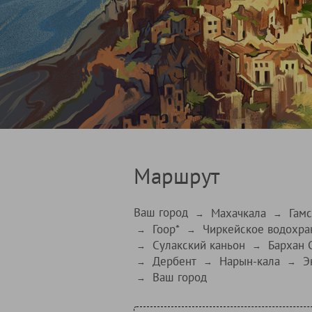
Маршрут
Ваш город
Махачкала
Гамс
→
→
Гоор*
Чиркейское водохр
→
→
Сулакский каньон
Бархан 
→
→
Дербент
Нарын-кала
Э
→
→
→
Ваш город
→