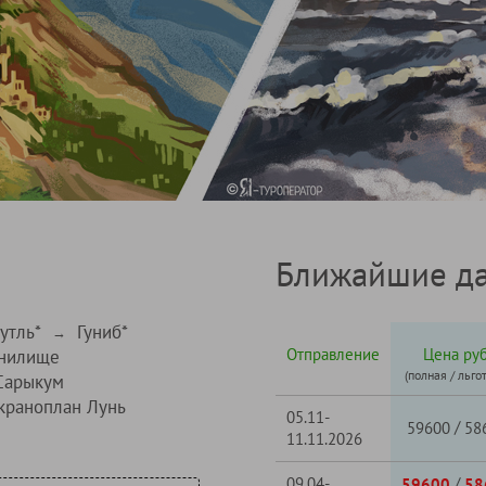
Ближайшие да
утль*
Гуниб*
→
Отправление
Цена руб
анилище
(полная / льго
Сарыкум
краноплан Лунь
05.11-
/
59600
58
11.11.2026
09.04-
/
59600
58