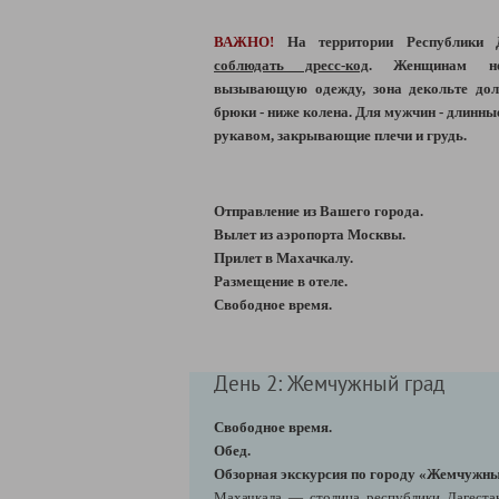
ВАЖНО!
На территории Республики
соблюдать дресс-код
. Женщинам не
вызывающую одежду, зона декольте дол
брюки - ниже колена. Для мужчин - длинны
рукавом, закрывающие плечи и грудь.
Отправление из Вашего города.
Вылет из аэропорта Москвы.
Прилет в Махачкалу.
Размещение в отеле.
Свободное время.
День 2: Жемчужный град
Свободное время.
Обед.
Обзорная экскурсия по городу «Жемчужны
Махачкала — столица республики Дагеста