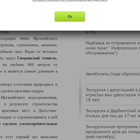
В стоимость тура не входи
аринных строений.
Ок
в с марта по декабрь:
" (
за доп. плату)*.
1-местное размещение (по
в ЛК)
0 км).
ходящая мимо Ирганайского
Надбавка за отправление из
еревалы, серпантины, каньоны,
ниже пункт " Информация 
обвалы скал. Виды от которых
обслуживанию")
ать через
Гимринский тоннель
,
 на глубине 900 метров от
 м и является самым длинным в
Авиабилеты (туда-обратно)
римеру сочетания природных и
Экскурсия с дегустацией в
 сделать красивые кадры.
игристых вин (дегустация 
Ирганайского водохранилища,
18 лет)
 в результате строительства
Экскурсия в Дербентский з
красивых мест в Дагестане:
(только для лиц до 17 лет 
 гладью и отражающимися в ней
 сделать умопомрачительные
Экскурсионная программа «Г
призрачного аула до гнезд
(май-сентябрь)
то этот горный аул выполнял