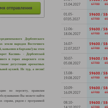
15.04.2027
67700
65
емя отправления
01.05-
/
59600
58
07.05.2027
67700
65
12.06-
/
59600
58
18.06.2027
67700
65
редневекового Дербентского
16.07-
/
59600
58
ах земли народов Восточного
22.07.2027
67700
65
 каньонов и бархана!) на этом
орот Каспия» - Дербентской
30.07-
/
59600
58
ного в горах аварского села
05.08.2027
67700
65
 также дегустация ароматных
ьной кухней. Не тур, а песня!
13.08-
/
59600
58
19.08.2027
67700
65
10.09-
/
59600
58
ацию по перелету,
правилам
16.09.2027
67700
65
обслуживанию Вы можете найти
х справа, рядом с программой
08.10-
/
59600
58
14.10.2027
67700
65