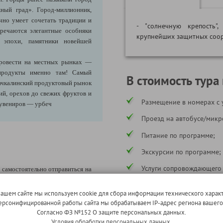
ный град». Город-миллионник,
чно умеет сочетать традиции и
- "солнечную крепость
тречаются элегантные особняки
крупнейших защитных соо
й эпохи, памятники новейшей
провести на местных рынках —
продукты именно там! Самый
В стоимость тура
ачкалинский продуктовый рынок
ций, орехов до свежих фруктов и
Размещение в номерах с 
сувениров — урбеч
Проезд на автобусе/микр
Питание по программе;
Экскурсии по программе;
Услуги сопровождающего
 самостоятельно отправиться на
бы, посетить памятник русской
Страхование ответственн
нский собор. На центральном
нашем сайте мы используем cookie для сбора информации технического характ
ец Дагестана — Расул Гамзатов.
* в соответствии с программой
 персонифицированной работы сайта мы обрабатываем IP-адрес региона вашег
-Тау. Легенда гласит, что в VII
Согласно ФЗ №152 О защите персональных данных.
аната, и до сегодняшнего дня
Условия обработки персональных данных.