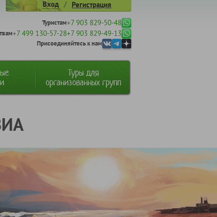
/
Вход
Регистрация
+7 903 829-50-48
Туристам
+7 499 130-57-28
+7 903 829-49-13
твам
Присоединяйтесь к нам
ные
Туры для
ии
организованных групп
ВИА