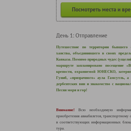
Посмотреть места и вр
День 1: Отправление
Путешествие по территории бывшего с
ханства, объединившего в своих предел
Кавказа. Помимо природных чудес (ущелий,
маршруте запланировано посещение «В
крепости, охраняемой ЮНЕСКО, затерян
Гуниб, «призрачного» аула Гамсутль, а
дербентских вин и знакомство с национал
Песня моря и гор!
Внимание!
Всю необходимую информ
приобретения авиабилетов,
транспортному 
в соответствующих информационных блока
тура.