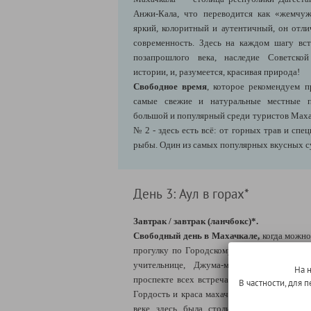
Анжи-Кала, что переводится как «жемчуж
яркий, колоритный и аутентичный, он отли
современность. Здесь на каждом шагу вс
позапрошлого века, наследие Советско
истории, и, разумеется, красивая природа!
Свободное время
, которое рекомендуем 
самые свежие и натуральные местные 
большой и популярный среди туристов Мах
№ 2 - здесь есть всё: от горных трав и спе
рыбы. Один из самых популярных вкусных 
День 3: Аул в горах*
Завтрак / завтрак (ланчбокс)*.
Свободный день в Махачкале,
когда можно
прогулку по Городскому саду, Скверу Друж
учительнице, Джума-мечеть, Свято-Успе
На 
проспекте всех встречает легендарный пев
В частности, для
Гордость и краса махачкалинцев – гора Тарки
веке здесь была столица Хазарского каг