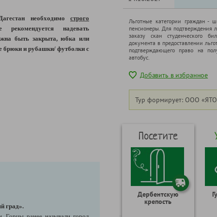
 Дагестан необходимо
строго
Льготные категории граждан - 
 рекомендуется надевать
пенсионеры. Для подтверждения л
заказу скан студенческого бил
жна быть закрыта, юбка или
документа в предоставлении льго
е брюки и рубашки/ футболки с
подтверждающего право на полу
автобус.
Добавить в избранное
Тур формирует: ООО «ЯТО
Посетите
Дербентскую
Г
крепость
й град».
н. Горцы ранее называли город