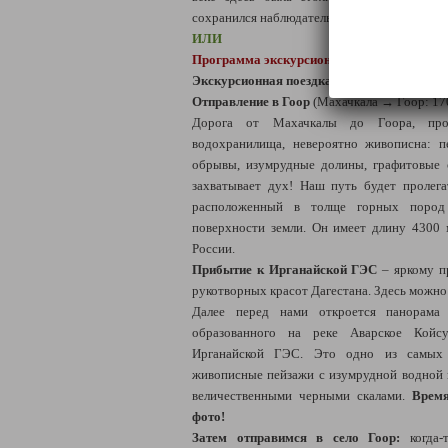
сохранился наблюдательный пункт и ряд ст
ИЛИ
Программа экскурсионного дня для выездо
Экскурсионная поездка "Гоор: в сердце гор
Отправление в Гоор
(Махачкала → Гоор: 17
Дорога от Махачкалы до Гоора, про
водохранилища, невероятно живописна: п
обрывы, изумрудные долины, графитовые 
захватывает дух! Наш путь будет пролег
расположенный в толще горных пород
поверхности земли. Он имеет длину 4300
России.
Прибытие к Ирганайской ГЭС
– яркому п
рукотворных красот Дагестана. Здесь можно
Далее перед нами откроется панорама 
образованного на реке Аварское Койсу
Ирганайской ГЭС. Это одно из самых 
живописные пейзажи с изумрудной водной
величественными черными скалами.
Время
фото!
Затем отправимся в село Гоор:
когда-