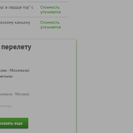
р: в сердце гор" с
Стоимость
уточняется
акскому каньону
Стоимость
уточняется
 перелету
ква - Махачкала)
метьево
ачкала - Москва)
метьево
 информация по перелетам будет
оказать еще
-обратно)*: