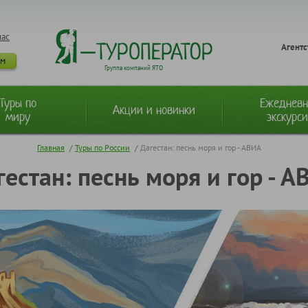
нас
Агентс
ам
Группа компаний ЯТО
Туры по
Ежеднев
Акции и новинки
миру
экскурс
Главная
/
Туры по России
/
Дагестан: песнь моря и гор - АВИА
гестан: песнь моря и гор - А