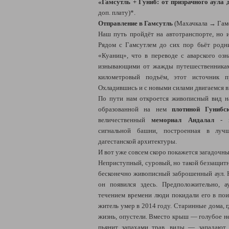
«Гамсутль + Гуниб: от призрачного аула 
доп. плату)*.
Отправление в Гамсутль
(Махачкала → Гамс
Наш путь пройдёт на автотранспорте, но и
Рядом с Гамсутлем до сих пор бьёт родн
«Куаниц», что в переводе с аварского озн
изнывающими от жажды путешественникам
километровый подъём, этот источник п
Охладившись и с новыми силами двигаемся 
По пути нам откроется живописный вид 
образованной на нем
плотиной Гуниб
величественный
мемориал Андалал
- к
сигнальной башни, построенная в лучш
дагестанской архитектуры.
И вот уже совсем скоро покажется загадочн
Неприступный, суровый, но такой беззащит
бесконечно живописный заброшенный аул. Н
он появился здесь. Предположительно, 
течением времени люди покидали его в пои
житель умер в 2014 году. Старинные дома, гд
жизнь, опустели. Вместо крыш — голубое н
пьянит запахами трав, виды — западают