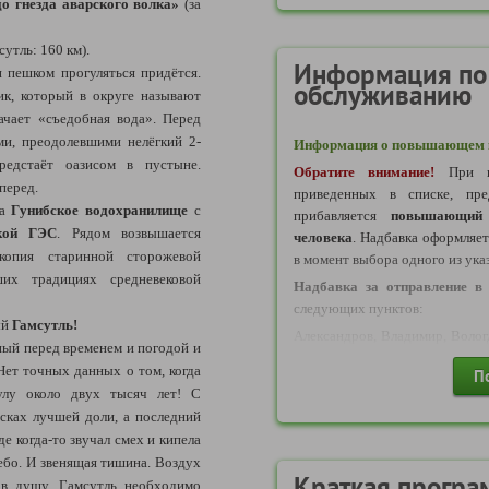
до гнезда аварского волка»
(за
- на даты 05.11-11.11.2026
:
от
багажа),
от 25 000 руб.
(ручная 
утль: 160 км).
Информация по
*Стоимость актуальна на 26.
 пешком прогуляться придётся.
обслуживанию
ик, который в округе называют
ачает «съедобная вода». Перед
и, преодолевшими нелёгкий 2-
Информация о повышающем к
Норма провоза багажа а/к "А
редстаёт оазисом в пустыне.
Обратите внимание!
При в
Бесплатно:
вперед.
приведенных в списке, пре
- 1 сумка ручная кладь весом д
на
Гунибское водохранилище
с
прибавляется
повышающий 
трех измерений: высота, ширин
ской ГЭС
. Рядом возвышается
человека
. Надбавка оформляе
- 1 багажное место весом до 
опия старинной сторожевой
в момент выбора одного из ука
трех измерений: высота, ширин
их традициях средневековой
Надбавка за отправление в
Тариф
невозвратный
, внесен
следующих пунктов:
ый
Гамсутль!
плату.
Александров, Владимир, Волог
ный перед временем и погодой и
Переславль-Залесский, Пречи
ет точных данных о том, когда
П
ВАЖНО:
Посад, Тутаев, Углич, Ярославл
по каждому авиаб
аулу около двух тысяч лет! С
оформление этого билета в
Надбавка за отправление в
сках лучшей доли, а последний
сервисный сбор входит в о
следующих пунктов:
е когда-то звучал смех и кипела
отражена в ваучере. Обраща
Вичуга, Калуга, Кимры, Кинешм
ебо. И звенящая тишина. Воздух
возврате авиабилета по иници
Шексна, Шуя, Гусь-Хр
Краткая програ
 в душу. Гамсутль необходимо
возвращается.
(Воскресенск, Дмитров, Дубн