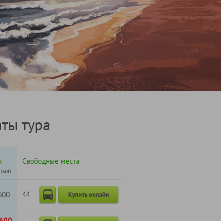
ты тура
.
Свободные места
тная)
44
600
Купить онлайн
600