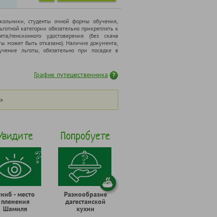
школьники, cтуденты очной формы обучения,
ьготной категории обязательно прикреплять к
ета/пенсионного удостоверения (без скана
ты может быть отказано). Наличие документа,
чение льготы, обязательно при посадке в
График путешественника
»
Увидите
Попробуете
униб - место
Разнообразие
пленения
дагестанской
Шамиля
кухни