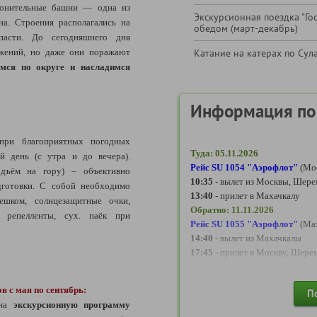
ронительные башни — одна из
Экскурсионная поездка "Гоо
на. Строения располагались на
обедом (март-декабрь)
пасти. До сегодняшнего дня
ужений, но даже они поражают
Катание на катерах по Сул
мся по округе и насладимся
Информация по
при благоприятных погодных
Туда:
05.11.2026
й день (с утра и до вечера).
Рейс SU 1054 "
Аэрофлот
"
(Мос
одъём на гору) – объективно
10:35
- вылет из Москвы, Шере
дготовки. С собой необходимо
13:40
- прилет в Махачкалу
шком, солнцезащитные очки,
Обратно:
11.11.2026
 репелленты, сух. паёк при
Рейс SU 1055 "Аэрофлот"
(Мах
14:40
- вылет из Махачкалы
17:45
- прилет в Москву, Шере
На остальные даты тура
в с мая по сентябрь:
П
опубликована позже
 на
экскурсионную программу
Стоимость авиабилетов (туда