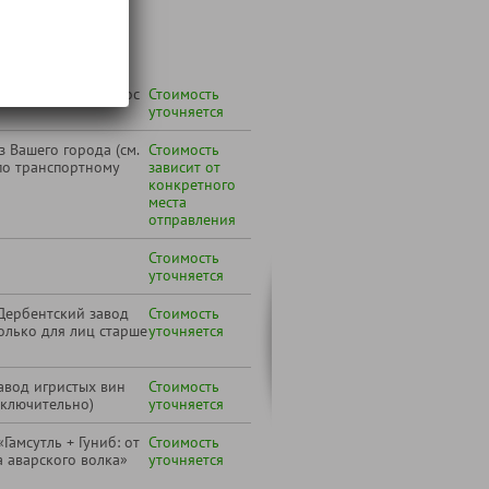
т:
 желанию под запрос
Стоимость
уточняется
 Вашего города (см.
Стоимость
по транспортному
зависит от
конкретного
места
отправления
Стоимость
уточняется
 Дербентский завод
Стоимость
только для лиц старше
уточняется
авод игристых вин
Стоимость
включительно)
уточняется
амсутль + Гуниб: от
Стоимость
а аварского волка»
уточняется