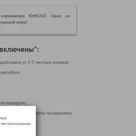
", охраняемую ЮНЕСКО. Одно из
ружений мира!
 включены*:
удобствами (1-2-3 местные номера);
оавтобусе;
 на маршруте;
ости перевозчика перед пассажирами;
ера.
 тура
о местоположения.