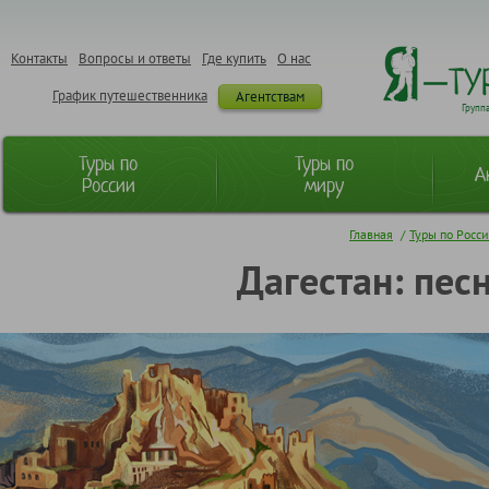
Контакты
Вопросы и ответы
Где купить
О нас
График путешественника
Агентствам
Групп
Туры по
Туры по
А
России
миру
Главная
/
Туры по Росс
Дагестан: пес