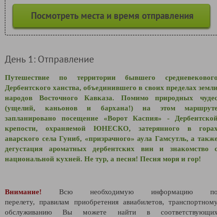
Посмотреть места и время отправления
День 1: Отправление
Путешествие по территории бывшего средневековог
Дербентского ханства, объединившего в своих пределах земл
народов Восточного Кавказа. Помимо природных чуде
(ущелий, каньонов и бархана!) на этом маршрут
запланировано посещение «Ворот Каспия» - Дербентско
крепости, охраняемой ЮНЕСКО, затерянного в гора
аварского села Гуниб, «призрачного» аула Гамсутль, а такж
дегустация ароматных дербентских вин и знакомство 
национальной кухней. Не тур, а песня! Песня моря и гор!
Внимание!
Всю необходимую информацию п
перелету,
правилам приобретения авиабилетов,
транспортном
обслуживанию Вы можете найти в соответствующи