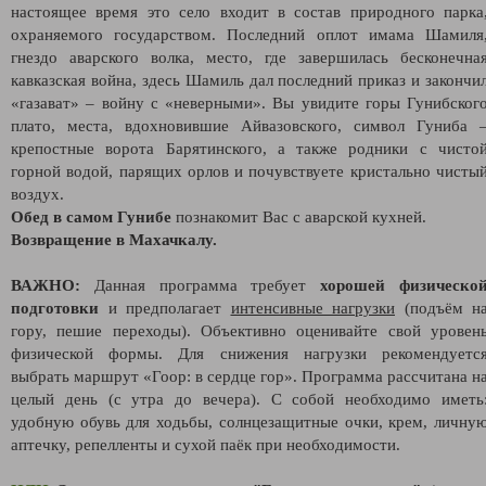
настоящее время это село входит в состав природного парка
охраняемого государством. Последний оплот имама Шамиля
гнездо аварского волка, место, где завершилась бесконечна
кавказская война, здесь Шамиль дал последний приказ и закончи
«газават» – войну с «неверными». Вы увидите горы Гунибског
плато, места, вдохновившие Айвазовского, символ Гуниба 
крепостные ворота Барятинского, а также родники с чисто
горной водой, парящих орлов и почувствуете кристально чисты
воздух.
Обед в самом Гунибе
познакомит Вас с аварской кухней.
Возвращение в Махачкалу.
ВАЖНО:
Данная программа требует
хорошей физическо
подготовки
и предполагает
интенсивные нагрузки
(подъём н
гору, пешие переходы). Объективно оценивайте свой уровен
физической формы. Для снижения нагрузки рекомендуетс
выбрать маршрут «Гоор: в сердце гор». Программа рассчитана н
целый день (с утра до вечера). С собой необходимо иметь
удобную обувь для ходьбы, солнцезащитные очки, крем, личну
аптечку, репелленты и сухой паёк при необходимости.