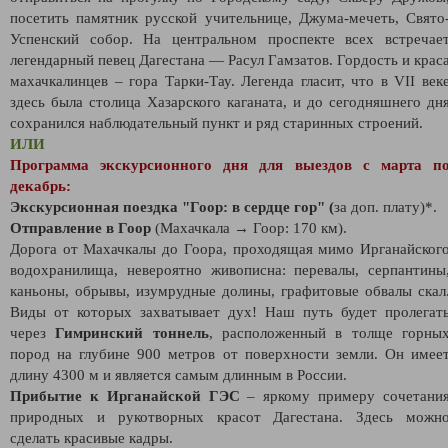
посетить памятник русской учительнице, Джума-мечеть, Свято
Успенский собор. На центральном проспекте всех встречае
легендарный певец Дагестана — Расул Гамзатов. Гордость и крас
махачкалинцев – гора Тарки-Тау. Легенда гласит, что в VII век
здесь была столица Хазарского каганата, и до сегодняшнего дн
сохранился наблюдательный пункт и ряд старинных строений.
ИЛИ
Программа экскурсионного дня для выездов с марта п
декабрь:
Экскурсионная поездка "Гоор: в сердце гор" (
за доп. плату)*.
Отправление в Гоор
(Махачкала → Гоор: 170 км).
Дорога от Махачкалы до Гоора, проходящая мимо Ирганайског
водохранилища, невероятно живописна: перевалы, серпантины
каньоны, обрывы, изумрудные долины, графитовые обвалы скал
Виды от которых захватывает дух! Наш путь будет пролегат
через
Гимринский тоннель
, расположенный в толще горны
пород на глубине 900 метров от поверхности земли. Он имее
длину 4300 м и является самым длинным в России.
Прибытие к Ирганайской ГЭС
– яркому примеру сочетани
природных и рукотворных красот Дагестана. Здесь можн
сделать красивые кадры.