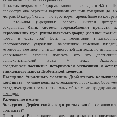
Цитадель неправильной формы занимает площадь в 4,5 га. П
периметру она окружена наружными стенами толщиной до 3-
метров. В каждой стене – по трое ворот, древнейшие из которы
– Орта-Каны (Срединные ворота). Внутри цитадел
сохранились
бани, система водоснабжения крепости и
керамических труб, руины шахского дворца
(большой входно
портал и часть стен). Есть на территории и загадочно
крестообразное углубление, выложенное каменной кладкой
которое долгое время считали цистерной для воды, но нынешни
исследователи склонны полагать, что это древнейши
раннехристианский храм V века. Экскурси
предполагает
посещение исторической экспозиции и осмот
уникального макета Дербентской крепости.
Посещение фирменного магазина Дербентского коньячног
комбината
– лучшие цены на легендарную продукцию. Советуе
посмотреть ролик об истории предприятия
перед посещение
легенды.
Размещение в отеле.
Экскурсия в Дербентский завод игристых вин
(по желанию и з
доп. плату)*
Приглашаем Вас в царство гармонии и красоты послушат