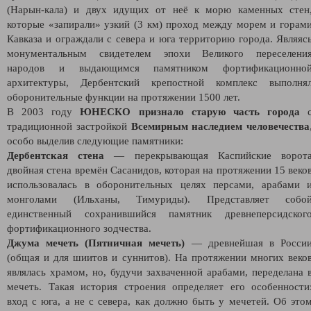
(Нарын-кала) и двух идущих от неё к морю каменных стен
которые «запирали» узкий (3 км) проход между морем и горам
Кавказа и ограждали с севера и юга территорию города. Являяс
монументальным свидетелем эпохи Великого переселени
народов и выдающимся памятником фортификационно
архитектуры, Дербентский крепостной комплекс выполня
оборонительные функции на протяжении 1500 лет.
В 2003 году
ЮНЕСКО признало старую часть города
традиционной застройкой
Всемирным наследием человечества
особо выделив следующие памятники:
Дербентская стена
— перекрывающая Каспийские ворот
двойная стена времён Сасанидов, которая на протяжении 15 веко
использовалась в оборонительных целях персами, арабами 
монголами (Ильханы, Тимуриды). Представляет собо
единственный сохранившийся памятник древнеперсидског
фортификационного зодчества.
Джума мечеть (Пятничная мечеть)
— древнейшая в Росси
(общая и для шиитов и суннитов). На протяжении многих веко
являлась храмом, но, будучи захваченной арабами, переделана 
мечеть. Такая история строения определяет его особенности
вход с юга, а не с севера, как должно быть у мечетей. Об это