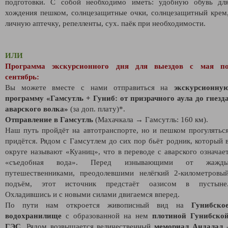
подготовки. С собой необходимо иметь: удобную обувь дл
хождения пешком, солнцезащитные очки, солнцезащитный крем
личную аптечку, репелленты, сух. паёк при необходимости.
ИЛИ
Программа экскурсионного дня для выездов с мая п
сентябрь:
Вы можете вместе с нами отправиться на
экскурсионну
программу «Гамсутль + Гуниб: от призрачного аула до гнезд
аварского волка»
(за доп. плату)*.
Отправление в Гамсутль
(Махачкала → Гамсутль: 160 км).
Наш путь пройдёт на автотранспорте, но и пешком прогулятьс
придётся. Рядом с Гамсутлем до сих пор бьёт родник, который 
округе называют «Куаниц», что в переводе с аварского означае
«съедобная вода». Перед изнывающими от жажд
путешественниками, преодолевшими нелёгкий 2-километровы
подъём, этот источник предстаёт оазисом в пустыне
Охладившись и с новыми силами двигаемся вперед.
По пути нам откроется живописный вид на
Гунибско
водохранилище
с образованной на нем
плотиной Гунибско
ГЭС
. Рядом возвышается величественный
мемориал Андалал