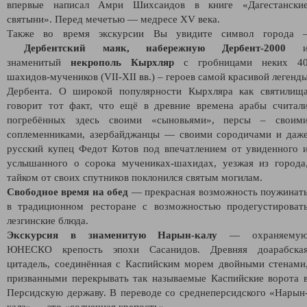
впервые написал Амри Шихсаидов в книге «Дагестански
святыни». Перед мечетью — медресе XV века.
Также во время экскурсии Вы увидите символ города 
Дербентский маяк,
набережную Дербент-2000
знаменитый
некрополь Кырхляр
с гробницами неких 4
шахидов-мучеников (VII-XII вв.) – героев самой красивой легенд
Дербента. О широкой популярности Кырхляра как святилищ
говорит тот факт, что ещё в древние времена арабы считал
погребённых здесь своими «сыновьями», персы – своим
соплеменниками, азербайджанцы — своими сородичами и даж
русский купец Федот Котов под впечатлением от увиденного 
услышанного о сорока мучениках-шахидах, уезжая из города
тайком от своих спутников поклонился святым могилам.
Свободное время на обед
— прекрасная возможность поужинат
в традиционном ресторане c возможностью продегустироват
лезгинские блюда.
Экскурсия в знаменитую Нарын-калу
— охраняему
ЮНЕСКО крепость эпохи Сасанидов. Древняя доарабска
цитадель, соединённая с Каспийским морем двойными стенами
призванными перекрывать так называемые Каспийские ворота 
Персидскую державу. В переводе со среднеперсидского «Нарын
кала» — это «солнечная крепость».