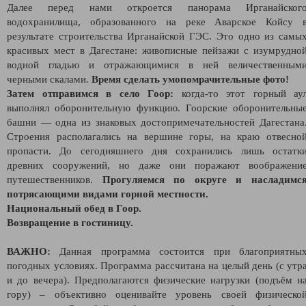
Далее перед нами откроется панорама Ирганайског
водохранилища, образованного на реке Аварское Койсу 
результате строительства Ирганайской ГЭС. Это одно из самы
красивых мест в Дагестане: живописные пейзажи с изумрудно
водной гладью и отражающимися в ней величественным
черными скалами.
Время сделать умопомрачительные фото!
Затем отправимся в село Гоор:
когда-то этот горный ау
выполнял оборонительную функцию. Гоорские оборонительны
башни — одна из знаковых достопримечательностей Дагестана
Строения располагались на вершине горы, на краю отвесно
пропасти. До сегодняшнего дня сохранились лишь остатк
древних сооружений, но даже они поражают воображени
путешественников.
Прогуляемся по округе и насладимс
потрясающими видами горной местности.
Национальный обед в Гоор.
Возвращение в гостиницу.
ВАЖНО:
Данная программа состоится при благоприятны
погодных условиях. Программа рассчитана на целый день (с утр
и до вечера). Предполагаются физические нагрузки (подъём н
гору) – объективно оценивайте уровень своей физическо