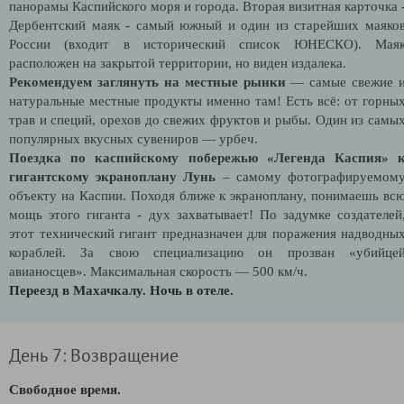
панорамы Каспийского моря и города. Вторая визитная карточка 
Дербентский маяк - самый южный и один из старейших маяко
России (входит в исторический список ЮНЕСКО). Мая
расположен на закрытой территории, но виден издалека.
Рекомендуем заглянуть на местные рынки
— самые свежие 
натуральные местные продукты именно там! Есть всё: от горны
трав и специй, орехов до свежих фруктов и рыбы. Один из самы
популярных вкусных сувениров — урбеч.
Поездка по каспийскому побережью «Легенда Каспия» 
гигантскому экраноплану Лунь
– самому фотографируемом
объекту на Каспии. Походя ближе к экраноплану, понимаешь вс
мощь этого гиганта - дух захватывает! По задумке создателей
этот технический гигант предназначен для поражения надводны
кораблей. За свою специализацию он прозван «убийце
авианосцев». Максимальная скорость — 500 км/ч.
Переезд в Махачкалу. Ночь в отеле.
День 7: Возвращение
Свободное время.