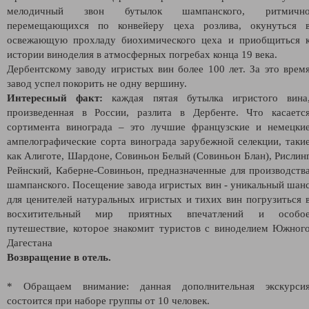
мелодичный звон бутылок шампанского, ритмичн
перемещающихся по конвейеру цеха розлива, окунуться 
освежающую прохладу биохимического цеха и приобщиться 
истории виноделия в атмосферных погребах конца 19 века.
Дербентскому заводу игристых вин более 100 лет. За это врем
завод успел покорить не одну вершину.
Интересный факт:
каждая пятая бутылка игристого вина
произведенная в России, разлита в Дербенте. Что касаетс
сортимента винограда – это лучшие французские и немецки
ампелографические сорта винограда зарубежной селекции, таки
как Алиготе, Шардоне, Совиньон Белый (Совиньон Блан), Рислин
Рейнский, Каберне-Совиньон, предназначенные для производств
шампанского. Посещение завода игристых вин - уникальный шан
для ценителей натуральных игристых и тихих вин погрузиться 
восхитительный мир приятных впечатлений и особо
путешествие, которое знакомит туристов с виноделием Южног
Дагестана
Возвращение в отель.
* Обращаем внимание: данная дополнительная экскурси
состоится при наборе группы от 10 человек.