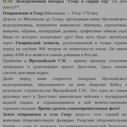
ИЛИ
Экскурсионная поездка "Гоор: в сердце гор"
(за доп
плату)**.
Отправление в Гоор
(Махачкала → Гоор: 170 км).
Дорога от Махачкалы до Гоора, проходящая мимо Ирганайског
водохранилища, невероятно живописна: перевалы, серпантины
каньоны, обрывы, изумрудные долины, графитовые обвалы скал
Виды от которых захватывает дух! Наш путь будет пролегат
через
Гимринский тоннель
, расположенный в толще горны
пород на глубине 900 метров от поверхности земли. Он имее
длину 4300 м и является самым длинным в России.
Прибытие к
Ирганайской ГЭС
– яркому примеру сочетани
природных и рукотворных красот Дагестана. Здесь можн
сделать красивые кадры.
Далее перед нами откроется панорама Ирганайског
водохранилища, образованного на реке Аварское Койсу 
результате строительства Ирганайской ГЭС. Это одно из самы
красивых мест в Дагестане: живописные пейзажи с изумрудно
водной гладью и отражающимися в ней величественным
черными скалами.
Время сделать умопомрачительные фото!
Затем отправимся в село Гоор:
когда-то этот горный ау
выполнял оборонительную функцию. Гоорские оборонительны
башни — одна из знаковых достопримечательностей Дагестана