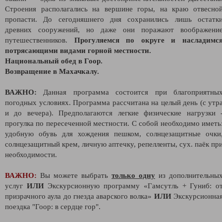
Строения располагались на вершине горы, на краю отвесно
пропасти. До сегодняшнего дня сохранились лишь остатк
древних сооружений, но даже они поражают воображени
путешественников.
Прогуляемся по округе и насладимс
потрясающими видами горной местности.
Национальный обед в Гоор.
Возвращение в Махачкалу.
ВАЖНО:
Данная программа состоится при благоприятны
погодных условиях. Программа рассчитана на целый день (с утр
и до вечера). Предполагаются легкие физические нагрузки 
прогулка по пересеченной местности. С собой необходимо иметь
удобную обувь для хождения пешком, солнцезащитные очки
солнцезащитный крем, личную аптечку, репелленты, сух. паёк пр
необходимости.
ВАЖНО:
Вы можете выбрать
только одну
из дополнительны
услуг
ИЛИ
Экскурсионную программу «Гамсутль + Гуниб: о
призрачного аула до гнезда аварского волка»
ИЛИ
Экскурсионна
поездка "Гоор: в сердце гор".