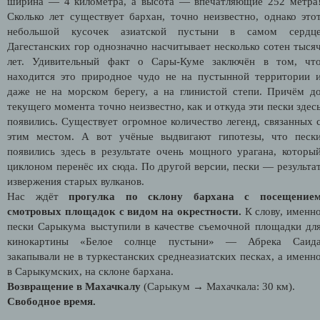
ширина — 4 километра, а высота — впечатляющие 252 метра
Сколько лет существует бархан, точно неизвестно, однако это
небольшой кусочек азиатской пустыни в самом сердц
Дагестанских гор однозначно насчитывает несколько сотен тыся
лет. Удивительный факт о Сары-Куме заключён в том, чт
находится это природное чудо не на пустынной территории 
даже не на морском берегу, а на глинистой степи. Причём д
текущего момента точно неизвестно, как и откуда эти пески здес
появились. Существует огромное количество легенд, связанных 
этим местом. А вот учёные выдвигают гипотезы, что песк
появились здесь в результате очень мощного урагана, которы
циклоном перенёс их сюда. По другой версии, пески — результа
извержения старых вулканов.
Нас ждёт
прогулка по склону бархана с посещение
смотровых площадок с видом на окрестности.
К слову, именн
пески Сарыкума выступили в качестве съемочной площадки дл
кинокартины «Белое солнце пустыни» — Абрека Саид
закапывали не в туркестанских среднеазиатских песках, а именн
в Cарыкумских, на склоне бархана.
Возвращение в Махачкалу
(Сарыкум → Махачкала: 30 км).
Свободное время.