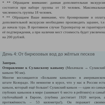
* ** Обращаем внимание: данная дополнительная экскурси
состоится при наборе группы от 10 человек. Максимальна
численность группы 18 человек.
* ** Обращаем Ваше внимание, что бронирование и оплат
дополнительной экскурсии необходимо производить заранее, т.е
до начала тура. В противном случае Туроператор не гарантируе
её подтверждения, а при наличии мест стоимость будет увеличен
на 200 рублей.
День 4: От бирюзовых вод до жёлтых песков
Завтрак.
Отправление к Сулакскому каньону
(Махачкала → Сулакски
каньон: 90 км).
Многие восхищаются «Большим каньоном» в американско
штате Колорадо. Но немногие в курсе, что у нас в России ест
каньон, который ещё больше! Сулакский каньон — один из самы
глубоких каньонов в мире (занимает 6 место в рейтинге) и самы
глубочайший в Европе, (глубина достигает 1920 метров, 
протяжённость – 53 километра!). Он поражает своим