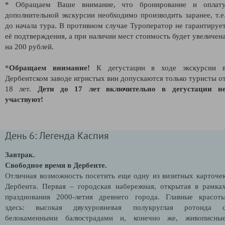
* Обращаем Ваше внимание, что бронирование и оплат
дополнительной экскурсии необходимо производить заранее, т.е
до начала тура. В противном случае Туроператор не гарантируе
её подтверждения, а при наличии мест стоимость будет увеличен
на 200 рублей.
*
Обращаем внимание!
К дегустации в ходе экскурсии 
Дербентском заводе игристых вин допускаются только туристы о
18 лет.
Дети до 17 лет включительно в дегустации н
участвуют!
День 6: Легенда Каспия
Завтрак.
Свободное время в Дербенте.
Отличная возможность посетить еще одну из визитных карточе
Дербента. Первая – городская набережная, открытая в рамка
празднования 2000-летия древнего города. Главные красот
здесь: высокая двухуровневая полукруглая ротонда 
белокаменными балюстрадами и, конечно же, живописны