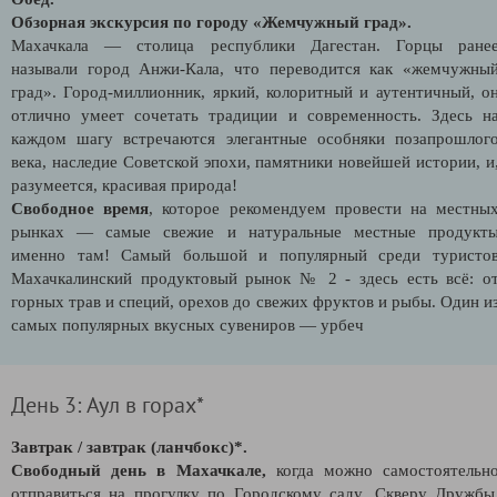
Обзорная экскурсия по городу «Жемчужный град».
Махачкала — столица республики Дагестан. Горцы ране
называли город Анжи-Кала, что переводится как «жемчужны
град». Город-миллионник, яркий, колоритный и аутентичный, о
отлично умеет сочетать традиции и современность. Здесь н
каждом шагу встречаются элегантные особняки позапрошлог
века, наследие Советской эпохи, памятники новейшей истории, и
разумеется, красивая природа!
Свободное время
, которое рекомендуем провести на местны
рынках — самые свежие и натуральные местные продукт
именно там! Самый большой и популярный среди туристо
Махачкалинский продуктовый рынок № 2 - здесь есть всё: о
горных трав и специй, орехов до свежих фруктов и рыбы. Один и
самых популярных вкусных сувениров — урбеч
День 3: Аул в горах*
Завтрак / завтрак (ланчбокс)*.
Свободный день в Махачкале,
когда можно самостоятельн
отправиться на прогулку по Городскому саду, Скверу Дружбы