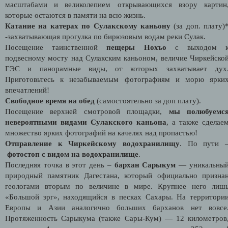
масштабами и великолепием открывающихся взору картин
которые остаются в памяти на всю жизнь.
Катание на катерах по Сулакскому каньону
(за доп. плату)
-захватывающая прогулка по бирюзовым водам реки Сулак.
Посещение таинственной
пещеры Нохъо
с выходом 
подвесному мосту над Сулакским каньоном, величие Чиркейско
ГЭС и панорамные виды, от которых захватывает дух
Приготовьтесь к незабываемым фотографиям и морю ярки
впечатлений!
Свободное время на обед
(самостоятельно за доп плату).
Посещение верхней смотровой площадки,
мы полюбуемс
невероятными видами Сулакского каньона
, а также сделае
множество ярких фотографий на качелях над пропастью!
Отправление к Чиркейскому водохранилищу
. По пути 
фотостоп с видом на водохранилище
.
Последняя точка в этот день –
бархан Сарыкум
— уникальны
природный памятник Дагестана, который официально призна
геологами вторым по величине в мире. Крупнее него лиш
«Большой эрг», находящийся в песках Сахары. На территори
Европы и Азии аналогично больших барханов нет вовсе
Протяженность Сарыкума (также Сары-Кум) — 12 километров