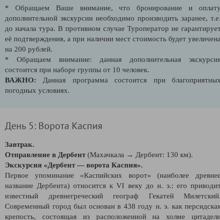
* Обращаем Ваше внимание, что бронирование и оплат
дополнительной экскурсии необходимо производить заранее, т.е
до начала тура. В противном случае Туроператор не гарантируе
её подтверждения, а при наличии мест стоимость будет увеличен
на 200 рублей.
* Обращаем внимание: данная дополнительная экскурси
состоится при наборе группы от 10 человек.
ВАЖНО:
Данная программа состоится при благоприятны
погодных условиях.
День 5: Ворота Каспия
Завтрак.
Отправление в Дербент
(Махачкала → Дербент: 130 км).
Экскурсия «Дербент — ворота Каспия».
Первое упоминание «Каспийских ворот» (наиболее древне
название Дербента) относится к VI веку до н. э.: его приводи
известный древнегреческий географ Гекатей Милетский
Современный город был основан в 438 году н. э. как персидска
крепость, состоящая из расположенной на холме цитадел