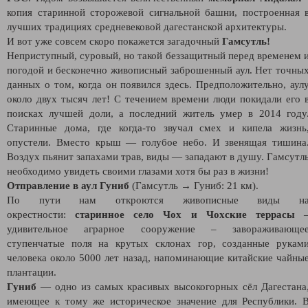
копия старинной сторожевой сигнальной башни, построенная 
лучших традициях средневековой дагестанской архитектуры.
И вот уже совсем скоро покажется загадочный
Гамсутль!
Неприступный, суровый, но такой беззащитный перед временем 
погодой и бесконечно живописный заброшенный аул. Нет точны
данных о том, когда он появился здесь. Предположительно, аул
около двух тысяч лет! С течением времени люди покидали его 
поисках лучшей доли, а последний житель умер в 2014 году
Старинные дома, где когда-то звучал смех и кипела жизнь
опустели. Вместо крыш — голубое небо. И звенящая тишина
Воздух пьянит запахами трав, виды — западают в душу. Гамсутл
необходимо увидеть своими глазами хотя бы раз в жизни!
Отправление в аул Гуниб
(Гамсутль → Гуниб: 21 км).
По пути нам откроются живописные виды н
окрестности:
старинное село Чох и Чохские террасы
удивительное аграрное сооружение – завораживающе
ступенчатые поля на крутых склонах гор, созданные рукам
человека около 5000 лет назад, напоминающие китайские чайны
плантации.
Гуниб
— одно из самых красивых высокогорных сёл Дагестана
имеющее к тому же историческое значение для Республики. 