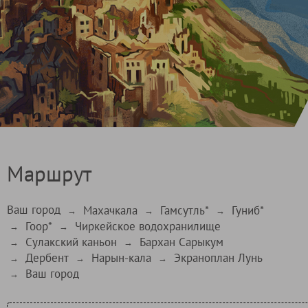
Маршрут
Ваш город
Махачкала
Гамсутль*
Гуниб*
→
→
→
Гоор*
Чиркейское водохранилище
→
→
Сулакский каньон
Бархан Сарыкум
→
→
Дербент
Нарын-кала
Экраноплан Лунь
→
→
→
Ваш город
→