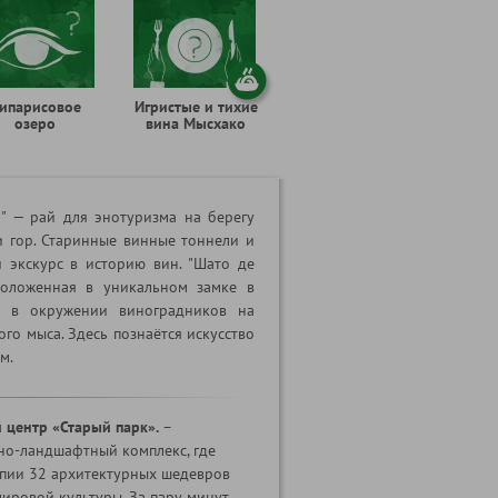
ипарисовое
Игристые и тихие
озеро
вина Мысхако
" — рай для энотуризма на берегу
 гор. Старинные винные тоннели и
 экскурс в историю вин. "Шато де
положенная в уникальном замке в
о в окружении виноградников на
ого мыса. Здесь познаётся искусство
м.
 центр «Старый парк».
–
но-ландшафтный комплекс, где
пии 32 архитектурных шедевров
ировой культуры. За пару минут,