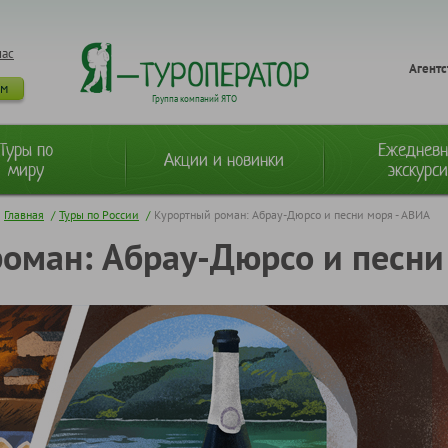
нас
Агентс
ам
Группа компаний ЯТО
Туры по
Ежеднев
Акции и новинки
миру
экскурс
Главная
/
Туры по России
/
Курортный роман: Абрау-Дюрсо и песни моря - АВИА
оман: Абрау-Дюрсо и песни