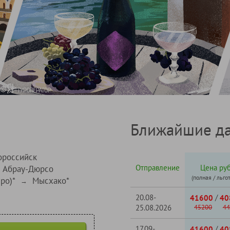
Ближайшие да
ороссийск
Отправление
Цена руб
Абрау-Дюрсо
(полная / льго
ро)*
Мысхако*
→
20.08-
/
41600
40
25.08.2026
45200
44
17.09-
/
41600
40