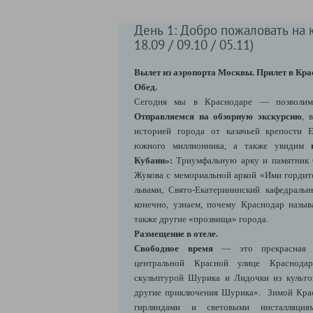
День 1: Добро пожаловать на юг
18.09 / 09.10 / 05.11)
Вылет из аэропорта Москвы. Прилет в Кра
Обед.
Сегодня мы в Краснодаре — позволим
Отправляемся на обзорную экскурсию
, 
историей города от казачьей крепости 
южного миллионника, а также увидим
Кубани»:
Триумфальную арку и памятник С
Жукова с мемориальной аркой «Ими гордит
львами, Свято-Екатерининский кафедраль
конечно, узнаем, почему Краснодар назы
также другие «прозвища» города.
Размещение в отеле.
Свободное время
— это прекрасная в
центральной Красной улице Краснода
скульптурой Шурика и Лидочки из культ
другие приключения Шурика». Зимой Кра
гирляндами и световыми инсталляция