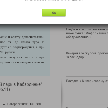
овки для горожан.
а — рельеф: во время прогулки
пуск. В концепции парка почти
Ок
о дорожек — спирали, изгибы,
1-местное размещение (по
в ЛК)
Надбавка за отправление из
ниже пункт " Информация 
обслуживанию")
ание и оплату дополнительной
нее, т.е. до начала тура. В
ирует её подтверждения, а при
200 рублей.
Вечерняя экскурсия-прогул
"Краснодар"
ьная экскурсия состоится при
ероятность проведения зависит
Поездка к Кипарисовому о
й парк в Кабардинке*
06.11)
р → Новороссийск: 151 км)
–