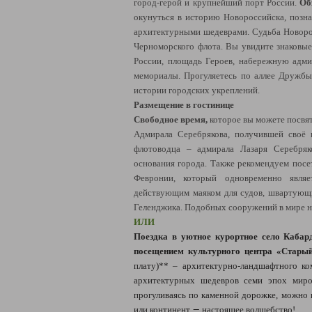
город-герой и крупнейший порт России.
Об
окунуться в историю Новороссийска, позна
архитектурными шедеврами. Судьба Новоро
Черноморского флота. Вы увидите знаковые
России, площадь Героев, набережную адми
мемориалы. Прогуляетесь по аллее Дружбы
истории городских укреплений.
Размещение в гостинице
Свободное время,
которое вы можете посвя
Адмирала Серебрякова, получившей своё 
флотоводца – адмирала Лазаря Серебряк
основания города. Также рекомендуем посе
Февронии, который одновременно явля
действующим маяком для судов, швартующ
Геленджика. Подобных сооружений в мире н
ИЛИ
Поездка в уютное курортное село Кабар
посещением культурного центра «Стары
плату)** – архитектурно-ландшафтного ко
архитектурных шедевров семи эпох миро
прогуливаясь по каменной дорожке, можно 
—
или континент
настоящее волшебство!