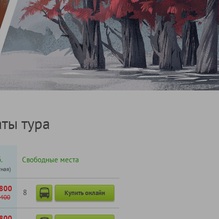
ты тура
.
Свободные места
тная)
800
8
Купить онлайн
400
800