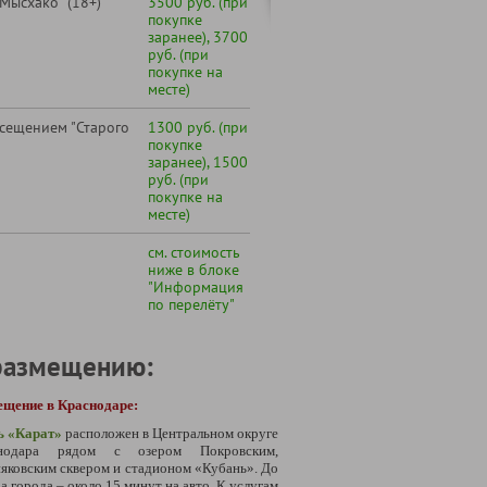
Мысхако" (18+)
3500 руб. (при
покупке
заранее), 3700
руб. (при
покупке на
месте)
сещением "Старого
1300 руб. (при
покупке
заранее), 1500
руб. (при
покупке на
месте)
см. стоимость
ниже в блоке
"Информация
по перелёту"
размещению:
ещение в Краснодаре:
ь
«Карат
»
расположен в Центральном округе
нодара рядом с озером Покровским,
ковским сквером и стадионом «Кубань». До
а города – около 15 минут на авто. К услугам