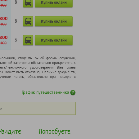
8
Купить онлайн
400
800
8
Купить онлайн
400
800
6
Купить онлайн
400
школьники, cтуденты очной формы обучения,
ьготной категории обязательно прикреплять к
ета/пенсионного удостоверения (без скана
ты может быть отказано). Наличие документа,
чение льготы, обязательно при посадке в
График путешественника
»
Увидите
Попробуете