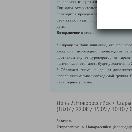
кинопоказы, концерты и театральные постан
Ещё одна отличительная особенность парк
приходится преодолевать то подъём, то с
отсутствуют углы и прямые линии. Вмест
дуги.
Возвращение в отель.
* Обращаем Ваше внимание, что брониров
экскурсии необходимо производить зара
противном случае Туроператор не гарант
наличии мест стоимость будет увеличена на 
* Обращаем внимание: данная дополнител
наборе минимально необходимой группы. В
от погодных условий.
День 2: Новороссийск + Стары
(18.07 / 22.08 / 19.09 / 10.10 / 
Завтрак.
Отправление в
Новороссийск
(Краснода