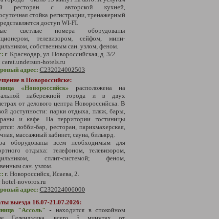
тей ресторан с авторской кухней,
осуточная стойка регистрации, тренажерный
Представляется доступ WI-FI.
ные светлые номера оборудованы
иционером, телевизором, сейфом, мини-
ильником, собственным сан. узлом, феном.
с:
г. Краснодар, ул. Новороссийская, д. 3/2
:
carat.undersun-hotels.ru
тровый адрес:
С232024002503
ещение в Новороссийске:
тиница
«Новороссийск
»
расположена на
ральной набережной города и в двух
етрах от делового центра Новороссийска. В
ой доступности: парки отдыха, пляж, бары,
ораны и кафе. На территории гостиницы
ятся: лобби-бар, ресторан, парикмахерская,
чная, массажный кабинет, сауна, бильярд.
ра оборудованы всем необходимым для
ортного отдыха: телефоном, телевизором,
дильником, сплит-системой; феном,
венным сан. узлом.
с:
г. Новороссийск, Исаева, 2.
:
hotel-novoros.ru
тровый адрес:
С232024006000
ты выезда 16.07-21.07.2026:
иница "Ассоль"
- находится в спокойном
не Геленджика, всего 5 минутах от