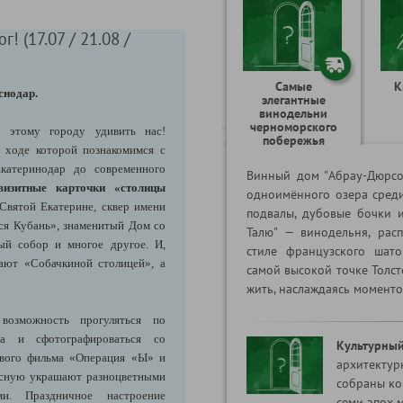
! (17.07 / 21.08 /
Самые
К
снодар.
элегантные
винодельни
черноморского
 этому городу удивить нас!
побережья
в ходе которой познакомимся с
Екатеринодар до современного
Винный дом "Абрау-Дюрсо
визитные карточки «столицы
одноимённого озера среди
вятой Екатерине, сквер имени
подвалы, дубовые бочки и
ся Кубань», знаменитый Дом со
Талю" — винодельня, рас
ный собор и многое другое. И,
стиле французского шат
вают «Собачкиной столицей», а
самой высокой точке Толст
жить, наслаждаясь моменто
озможность прогуляться по
ра и сфотографироваться со
Культурный
ового фильма «Операция «Ы» и
архитектур
сную украшают разноцветными
собраны ко
ми. Праздничное настроение
семи эпох м