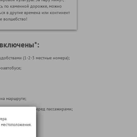
сь по каменной дорожке, можно
ься в другие времена или континент
е волшебство!
 включены*:
удобствами (1-2-3 местные номера);
роавтобусе;
 на маршруте;
ости перевозчика перед пассажирами;
ера.
 тура
о местоположения.
т: