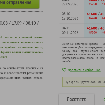
емя отправления
22.09.2026
45200
44
08.10-
/
41600
40
13.10.2026
45200
44
.08 / 17.09 / 08.10 /
04.11-
/
41600
40
09.11.2026
45200
44
ей тепла и красивой жизни.
 насладиться великолепными
Льготные категории граждан - 
м прибоя, элегантные шато,
пенсионеры. Для подтверждения л
заказу скан студенческого бил
, брызги волн и шампанского –
документа в предоставлении льго
ояже!
подтверждающего право на полу
автобус.
 по авиабилетам,
правилам их
Добавить в избранное
ию и особенностям размещения
формационных блоках справа,
Тур формирует: ООО «ЯТО
Посетите