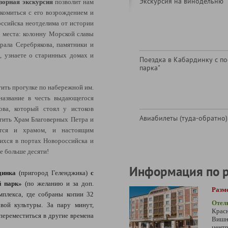
Экскурсия на винодельню "
зорная экскурсия
позволит нам
комиться с его возрождением и
ссийска неотделима от истории
 места: колонну Морской славы
рала Серебрякова, памятники и
, узнаете о старинных домах и
Поездка в Кабардинку с по
парка"
тить прогулке по набережной им.
название в честь выдающегося
ова, который стоял у истоков
Авиабилеты (туда-обратно)
тить Храм Благоверных Петра и
ется и храмом, и настоящим
ихся в портах Новороссийска и
е больше десяти!
Информация по 
динка
(пригород Геленджика)
с
й парк»
(по желанию и за доп.
Разм
мплекса, где собраны копии 32
О
тел
вой культуры. За пару минут,
Крас
переместиться в другие времена
Вишня
центр