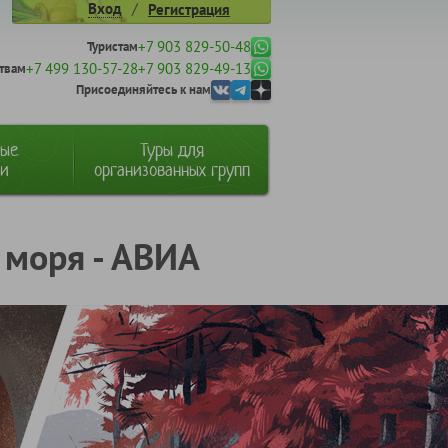
/
Вход
Регистрация
+7 903 829-50-48
Туристам
+7 499 130-57-28
+7 903 829-49-13
твам
Присоединяйтесь к нам
ные
Туры для
ии
организованных групп
 моря - АВИА