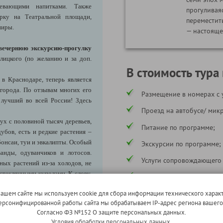
евающими напитками. Также
прогуливая
рку на Театральной площади,
переместит
ниры.
— настояще
вечернюю экскурсию-прогулку
лицкого (по желанию и за доп.
В стоимость тура
в Краснодаре, теперь является
города. По отзывам многих его
Размещение в номерах с 
 лучший во всей России! Здесь
Проезд на автобусе/ мик
ух с половиной тысяч деревьев,
Питание по программе;
убов, есть и редкие растения –
онсаи, туи и эвкалипты.
Особый
Экскурсии по программе;
анды, одуванчиков и лотосов.
Услуги сопровождающего
ных растений из-за холодов, не
 стеклянными куполами. К слову,
Страхование ответственн
ятся.
нашем сайте мы используем cookie для сбора информации технического характ
* в соответствии с программой
ляется масштабный амфитеатр,
 персонифицированной работы сайта мы обрабатываем IP-адрес региона вашег
единовременно. Он приспособлен
Согласно ФЗ №152 О защите персональных данных.
— здесь частенько проходят
В стоимость тура не входи
Условия обработки персональных данных.