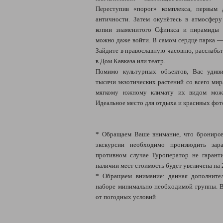
Переступив «порог» комплекса, первым
античности. Затем окунётесь в атмосферу
копии знаменитого Сфинкса и пирамиды 
можно даже войти. В самом сердце парка —
Зайдите в православную часовню, расслабьте
в Дом Кавказа или театр.
Помимо культурных объектов, Вас удиви
тысячи экзотических растений со всего мир
мягкому южному климату их видом можн
Идеальное место для отдыха и красивых фот
* Обращаем Ваше внимание, что брониров
экскурсии необходимо производить зара
противном случае Туроператор не гарант
наличии мест стоимость будет увеличена на 
* Обращаем внимание: данная дополнител
наборе минимально необходимой группы. В
от погодных условий