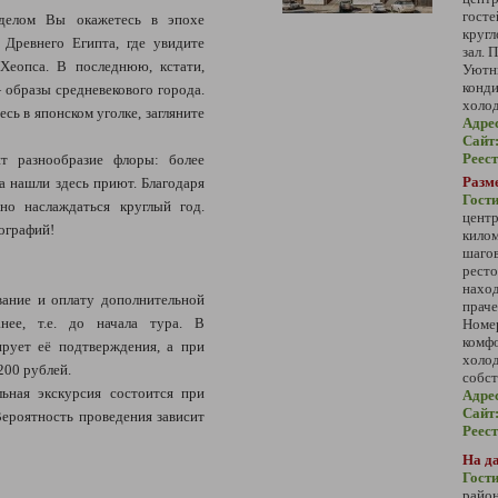
гос
 делом Вы окажетесь в эпохе
кругл
 Древнего Египта, где увидите
зал. 
Хеопса. В последнюю, кстати,
Уют
конд
 образы средневекового города.
холод
сь в японском уголке, загляните
Адре
Сайт
Реес
т разнообразие флоры: более
Разм
а нашли здесь приют. Благодаря
Гос
о наслаждаться круглый год.
цент
ографий!
килом
шагов
рест
наход
ание и оплату дополнительной
праче
нее, т.е. до начала тура. В
Номе
комф
ирует её подтверждения, а при
холо
200 рублей.
собст
ьная экскурсия состоится при
Адре
Сайт
ероятность проведения зависит
Реес
На да
Гост
райо