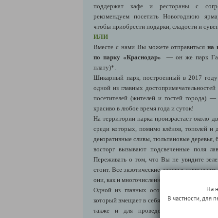
поддержат кафе и рестораны с согр
рекомендуем посетить Новогоднюю ярма
чтобы приобрести подарки, сладости и суве
ИЛИ
Вместе с нами Вы можете отправиться
на 
по парку «Краснодар»
—
он же
парк Га
плату)*.
Шикарный парк, построенный в 2017 году 
одной из главных достопримечательностей 
посетителей (жителей и гостей города) —
красиво в любое время года и суток!
На территории парка произрастает около дв
среди которых, помимо клёнов, тополей и д
декоративные сливы, тюльпановые деревья, б
восторг вызывают подсвеченные поля лав
Переживать о том, что Вы не увидите зеле
стоит. Все экзотические деревья накрывают
они, как и многочисленные скульптуры, свет
На 
Одной из главных особенностей парка яв
В частности, для
который вмещает в себя около 200 человек 
также и для проведения мероприятий 