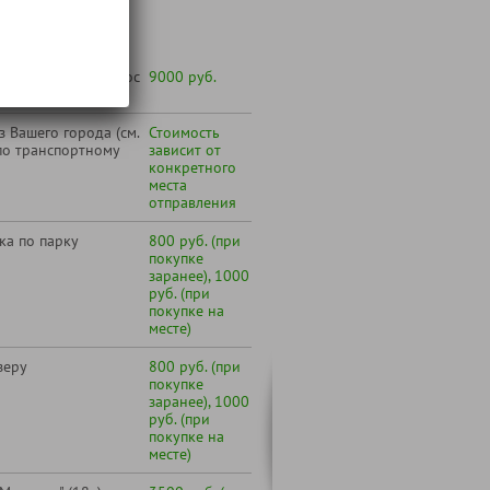
 желанию под запрос
9000 руб.
 Вашего города (см.
Стоимость
по транспортному
зависит от
конкретного
места
отправления
ка по парку
800 руб. (при
покупке
заранее), 1000
руб. (при
покупке на
месте)
зеру
800 руб. (при
покупке
заранее), 1000
руб. (при
покупке на
месте)