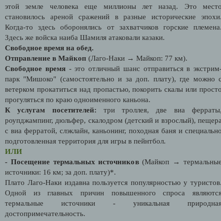
этой земле человека еще миллионы лет назад. Это мест
становилось ареной сражений в разные исторические эпохи
Когда-то здесь оборонялись от захватчиков горские племена
Здесь же войска наиба Шамиля атаковали казаки.
Свободное время на обед.
Отправление в Майкоп
(Лаго-Наки → Майкоп: 77 км).
Свободное время
- это отличный шанс отправиться в экстрим
парк "Мишоко" (самостоятельно и за доп. плату), где можно 
ветерком прокатиться над пропастью, покорить скалы или прост
прогуляться по краю одноименного каньона.
К услугам посетителей:
три троллея, две виа ферраты
роупджампинг, дюльфер, скалодром (детский и взрослый), пещер
с виа ферратой, слэклайн, каньонинг, походная баня и специальн
подготовленная территория для игры в пейнтбол.
ИЛИ
- Посещение термальных источников
(Майкоп → термальны
источники: 16 км; за доп. плату)*.
Плато Лаго-Наки издавна пользуется популярностью у туристов
Одной из главных причин повышенного спроса являютс
термальные источники - уникальная природна
достопримечательность.