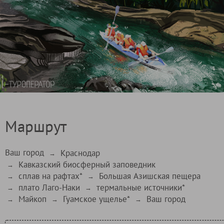
Маршрут
Ваш город
Краснодар
→
Кавказский биосферный заповедник
→
сплав на рафтах*
Большая Азишская пещера
→
→
плато Лаго-Наки
термальные источники*
→
→
Майкоп
Гуамское ущелье*
Ваш город
→
→
→