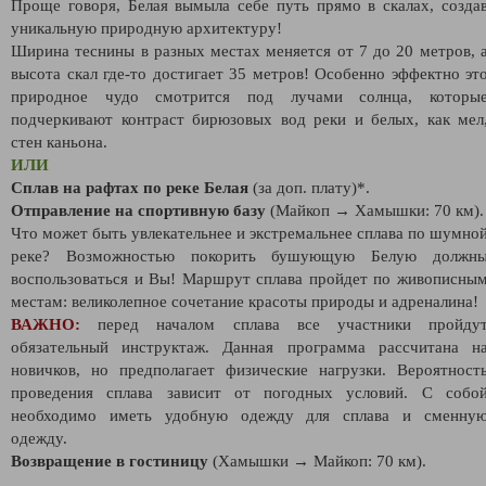
Проще говоря, Белая вымыла себе путь прямо в скалах, созда
уникальную природную архитектуру!
Ширина теснины в разных местах меняется от 7 до 20 метров, 
высота скал где-то достигает 35 метров! Особенно эффектно эт
природное чудо смотрится под лучами солнца, которы
подчеркивают контраст бирюзовых вод реки и белых, как мел
стен каньона.
ИЛИ
Сплав на рафтах по реке Белая
(за доп. плату)*.
Отправление на спортивную базу
(Майкоп → Хамышки: 70 км).
Что может быть увлекательнее и экстремальнее сплава по шумно
реке? Возможностью покорить бушующую Белую должн
воспользоваться и Вы! Маршрут сплава пройдет по живописны
местам: великолепное сочетание красоты природы и адреналина!
ВАЖНО:
перед началом сплава все участники пройду
обязательный инструктаж. Данная программа рассчитана н
новичков, но предполагает физические нагрузки. Вероятност
проведения сплава зависит от погодных условий. С собо
необходимо иметь удобную одежду для сплава и сменну
одежду.
Возвращение в гостиницу
(Хамышки → Майкоп: 70 км).