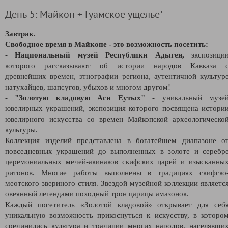
День 5: Майкоп + Гуамское ущелье*
Завтрак.
Свободное время в Майкопе - это возможность посетить:
- Национальный музей Республики Адыгея,
экспозици
которого рассказывают об истории народов Кавказа 
древнейших времен, этнографии региона, аутентичной культур
натухайцев, шапсугов, убыхов и многом другом!
- "
Золотую кладовую Аси Еутых"
- уникальный музе
ювелирных украшений, экспозиция которого посвящена истори
ювелирного искусства со времен Майкопской археологическо
культуры.
Коллекция изделий представлена в богатейшем диапазоне о
повседневных украшений до выполненных в золоте и серебр
церемониальных мечей-акинаков скифских царей и изысканны
ритонов. Многие работы выполнены в традициях скифско
меотского звериного стиля. Звездой музейной коллекции являетс
овеянный легендами походный трон царицы амазонок.
Каждый посетитель «Золотой кладовой» открывает для себ
уникальную возможность прикоснуться к искусству, в которо
соединились культура и традиции многих народов, населявши