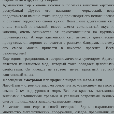
Адыгейский сыр - очень вкусная и полезная визитная карточк
республики! Другое его название - черкесский, вед
представители именно этого народа производят его испокон веко
и считают гордостью своей кухни. Домашний адыгейский сы
очень мягкий и нежный, имеет слегка солоноватый вкус и
конечно, очень отличается от приготовленного на крупны
производствах. А еще адыгейский сыр является диетически
продуктом, он хорошо сочетается с разными блюдами, поэтом
его смело можно привезти в качестве презента. Все
рекомендуем!
Еще одним традиционным гастрономическим сувениром Адыге
является каштановый мед, который тоже обладает целебным
свойствами. Он никогда не густеет, имеет приятный терпки
каштановый запах.
Посещение смотровой площадки с видом на Лаго-Наки.
Лаго-Наки – огромное высокогорное плато, «зависшее» на высот
свыше 2 км над уровнем моря. Вся эта красота, выстланна
зелеными альпийскими травами и усеянная островками вечны
снегов, принадлежит западно-кавказским горам.
Знаменито оно еще и своей историей. Здесь сохранилос
множество мегалитических сооружений, следов пребывания н