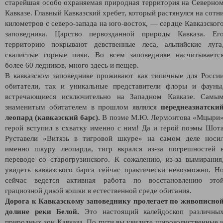
старейшая особо охраняемая природная территория на Северно
Кавказе. Главный Кавказский хребет, который растянулся на сотн
километров с северо-запада на юго-восток, — сердце Кавказског
заповедника. Царство первозданной природы Кавказа. Ег
территорию покрывают девственные леса, альпийские луга
скалистые горные пики. Во всем заповеднике насчитываетс
более 60 ледников, много здесь и пещер.
В кавказском заповеднике проживают как типичные для Росси
обитатели, так и уникальные представители флоры и фауны
встречающиеся исключительно на Западном Кавказе. Самы
знаменитым обитателем в прошлом являлся
переднеазиатски
леопард (кавказский барс).
В поэме М.Ю. Лермонтова «Мцыри
герой вступил в схватку именно с ним! Да и герой поэмы Шот
Руставели «Витязь в тигровой шкуре» на самом деле носи
именно шкуру леопарда, тигр вкрался из-за погрешностей 
переводе со старогрузинского. К сожалению, из-за вымирания
увидеть кавказского барса сейчас практически невозможно. Н
сейчас ведется активная работа по восстановлению это
грациозной дикой кошки в естественной среде обитания.
Дорога к Кавказскому заповеднику пролегает по живописно
долине реки Белой.
Это настоящий калейдоскоп различны
природных зон Кавказа. По пути вы увидите широколиственные 