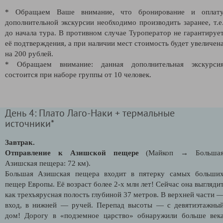
* Обращаем Ваше внимание, что бронирование и оплат
дополнительной экскурсии необходимо производить заранее, т.е
до начала тура. В противном случае Туроператор не гарантируе
её подтверждения, а при наличии мест стоимость будет увеличен
на 200 рублей.
* Обращаем внимание: данная дополнительная экскурси
состоится при наборе группы от 10 человек.
День 4: Плато Лаго-Наки + термальные
источники*
Завтрак.
Отправление к Азишской пещере
(Майкоп → Больша
Азишская пещера: 72 км).
Большая Азишская пещера входит в пятерку самых больши
пещер Европы. Её возраст более 2-х млн лет! Сейчас она выгляди
как трехъярусная полость глубиной 37 метров. В верхней части 
вход, в нижней — ручей. Перепад высоты — с девятиэтажны
дом! Дорогу в «подземное царство» обнаружили больше век