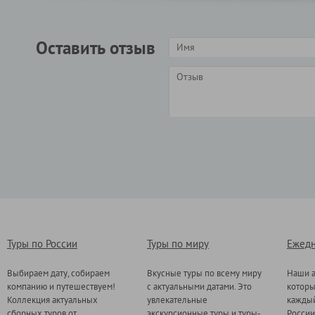
Оставить отзыв
Туры по России
Туры по миру
Ежедн
Выбираем дату, собираем
Вкусные туры по всему миру
Наши а
компанию и путешествуем!
с актуальными датами. Это
котор
Коллекция актуальных
увлекательные
каждый
сборных туров от
экскурсионные туры и туры-
России