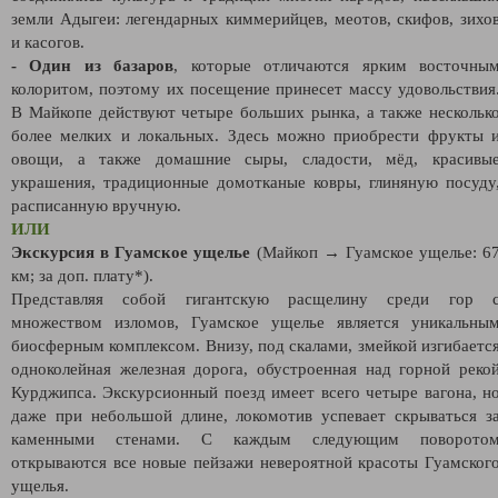
земли Адыгеи: легендарных киммерийцев, меотов, скифов, зихо
и касогов.
- Один из базаров
, которые отличаются ярким восточны
колоритом, поэтому их посещение принесет массу удовольствия
В Майкопе действуют четыре больших рынка, а также нескольк
более мелких и локальных. Здесь можно приобрести фрукты 
овощи, а также домашние сыры, сладости, мёд, красивы
украшения, традиционные домотканые ковры, глиняную посуду
расписанную вручную.
ИЛИ
Экскурсия в Гуамское ущелье
(Майкоп → Гуамское ущелье: 6
км; за доп. плату*).
Представляя собой гигантскую расщелину среди гор 
множеством изломов, Гуамское ущелье является уникальны
биосферным комплексом. Внизу, под скалами, змейкой изгибаетс
одноколейная железная дорога, обустроенная над горной реко
Курджипса. Экскурсионный поезд имеет всего четыре вагона, н
даже при небольшой длине, локомотив успевает скрываться з
каменными стенами. С каждым следующим поворото
открываются все новые пейзажи невероятной красоты Гуамског
ущелья.