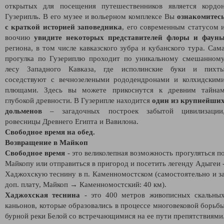
открытых для посещения путешественников является кордо
Гузерипль. В его музее и вольерном комплексе Вы
ознакомитес
с краткой историей заповедника
, его современным статусом 
воочию
увидите некоторых представителей флоры и фаун
региона, в том числе кавказского зубра и кубанского тура. Сам
прогулка по Гузериплю проходит по уникальному смешанном
лесу Западного Кавказа, где исполинские буки и пихт
соседствуют с вечнозелеными рододендронами и колхидским
плющами. Здесь вы можете прикоснутся к древним тайна
глубокой древности. В Гузерипле находится
один из крупнейши
дольменов
– загадочных построек забытой цивилизации
ровесницы Древнего Египта и Вавилона.
Свободное время на обед.
Возвращение в Майкоп
Свободное время
- это великолепная возможность прогуляться п
Майкопу или отправиться в пригород и посетить легенду Адыгеи 
Хаджохскую теснину в п. Каменномостском (самостоятельно и з
доп. плату, Майкоп → Каменномостский: 40 км).
Хаджохская теснина
- это 400 метров живописных скальны
каньонов, которые образовались в процессе многовековой борьб
бурной реки Белой со встречающимися на ее пути препятствиями