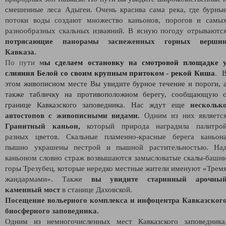
смешенные леса Адыгеи. Очень красива сама река, где бурны
потоки воды создают множество каньонов, порогов и самы
разнообразных скальных изваяний. В ясную погоду отрываютс
потрясающие панорамы заснеженных горных верши
Кавказа.
По пути
м
ы сделаем остановку на смотровой площадке 
слияния Белой со своим крупным притоком - рекой Киша
. 
этом живописном месте Вы увидите бурное течение и пороги, 
также
табличку на противоположном берегу, сообщающую 
границе Кавказского заповедника. Нас ждут еще
нескольк
автостопов с живописными видами.
Одним из них являетс
Гранитный каньон,
который природа наградила палитро
разных цветов. Скальные пламенно-красные берега каньон
пышно украшены пестрой и пышной растительностью. На
каньоном словно страж возвышаются замысловатые скалы-башн
горы Трезубец, которые нередко местные жители именуют «Трем
жандармами». Также
вы увидите старинный арочны
каменный мост
в станице Даховской.
Посещение вольерного комплекса и инфоцентра Кавказског
биосферного заповедника.
Одним из немногочисленных мест Кавказского заповедника