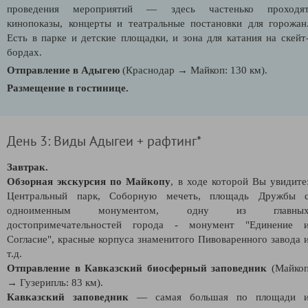
проведения мероприятий — здесь частенько проходя
кинопоказы, концерты и театральные постановки для горожан
Есть в парке и детские площадки, и зона для катания на скейт
бордах.
Отправление в Адыгею
(Краснодар → Майкоп: 130 км).
Размещение в гостинице.
День 3: Виды Адыгеи + рафтинг*
Завтрак.
Обзорная экскурсия по Майкопу
, в ходе которой Вы увидите
Центральный парк, Соборную мечеть, площадь Дружбы 
одноименным монументом, одну из главны
достопримечательностей города - монумент "Единение 
Согласие", красные корпуса знаменитого Пивоваренного завода 
т.д.
Отправление в Кавказский биосферный заповедник
(Майко
→ Гузерипль: 83 км).
Кавказский заповедник
— самая большая по площади 