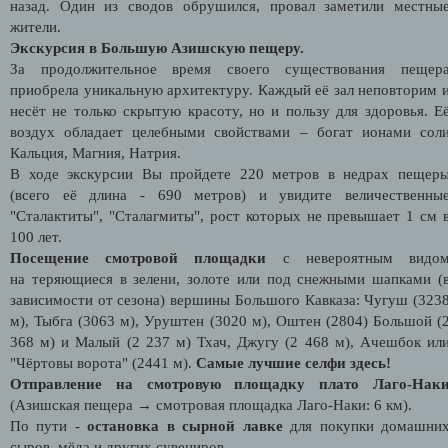
назад. Один из сводов обрушился, провал заметили местны
жители.
Экскурсия в Большую Азишскую пещеру.
За продолжительное время своего существования пещер
приобрела уникальную архитектуру. Каждый её зал неповторим 
несёт не только скрытую красоту, но и пользу для здоровья. Е
воздух обладает целебными свойствами – богат ионами сол
Кальция, Магния, Натрия.
В ходе экскурсии Вы пройдете 220 метров в недрах пещер
(всего её длина - 690 метров) и увидите величественны
"Сталактиты", "Сталагмиты", рост которых не превышает 1 см 
100 лет.
Посещение смотровой площадки
с невероятным видо
на теряющиеся в зелени, золоте или под снежными шапками (
зависимости от сезона) вершины Большого Кавказа: Чугуш (323
м), Тыбга (3063 м), Уруштен (3020 м), Оштен (2804) Большой (
368 м) и Малый (2 237 м) Тхач, Джугу (2 468 м), Ачешбок ил
"Чёртовы ворота" (2441 м).
Самые лучшие селфи здесь!
Отправление на смотровую площадку плато Лаго-Нак
(Азишская пещера
→ смотровая площадка Лаго-Наки: 6 км).
По пути -
остановка в сырной лавке
для покупки домашни
сыров, мёда и других сувениров.