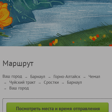
Маршрут
Ваш город
Барнаул
Горно-Алтайск
Чемал
→
→
→
Чуйский тракт
Сростки
Барнаул
→
→
→
Ваш город
→
Посмотреть места и время отправления