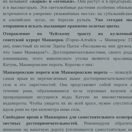
их называют
«жарки́»
и «огоньки».
Они растут и в предгорьях
и в высокогорьях. Эти светолюбивые растения особенно обильн
встречаются в умеренно увлажнённых местах: на субальпийски
и альпийских лугах, по берегам ручьёв
. Уже сегодня м
отправимся искать пылающие оранжево-золотые цветы
.
Отправление по Чуйскому тракту на культовы
советский курорт Манжерок
(Горно-Алтайск → Манжерок: 3
км), известный по песне Эдиты Пьехи «Расскажи-ка мне дружок
что такое Манжерок?». Достопримечательностями, своего род
изюминками, этого живописного уголка являются красавиц
Катунь, Манжерокские пороги. Коротко о них:
Манжерокские пороги или Манжерокские ворота
— пожалуй
самая яркая из перечисленных выше достопримечательносте
села и его окрестностей. Она представляет собой пороги 
течении реки, образовавшиеся из-за огромных валунов 
превращающие несущиеся воды Катуни во множественны
водовороты. Чтобы увидеть их во всей красе, нужно спуститс
вдоль реки на три километра ниже села.
Свободное время в Манжероке для самостоятельного осмотр
местных достопримечательностей
.
Рекомендуем обратит
внимание на канатную дорогу (оплачивается самостоятельно н