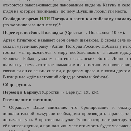
откроются завораживающие панорамные
виды на Катунь и село
глядя на которые понимаешь, почему Шукшин любил эти места.
Свободное время
ИЛИ
Поездка в гости к алтайскому шаман
(по желанию и за доп. плату)*.
Переезд в посёлок Полеводка
(Сростки → Полеводка: 10 км).
Артём Игнатенко называет себя белым шаманом. В своём селе о
создал музей-панораму «Алтай. История России». Побывав у нег
гостях, мы прикоснёмся к миру необъяснимого, а также идол
«Золотая Баба», увидим пантеон славянских Богов. Лично о
шамана узнаем, что такое шаманизм в его истинном проявлении
связан ли он со злыми силами, о родовом древе и многом другом
В конце нас ждёт настоящий обряд (с огнём и бубном).
Сбор группы.
Переезд в Барнаул
(Сростки → Барнаул: 195 км).
Размещение в гостинице.
* Обращаем Ваше внимание, что бронирование и оплат
дополнительной экскурсии необходимо производить заранее, т.е
до начала тура. В противном случае Туроператор не гарантируе
её подтверждения, а при наличии мест стоимость будет увеличен