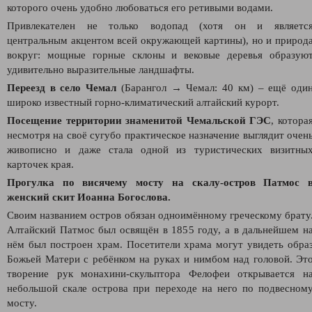
которого очень удобно любоваться его ретивыми водами.
Привлекателен не только водопад (хотя он и являетс
центральным акцентом всей окружающей картины), но и природ
вокруг: мощные горные склоны и вековые деревья образую
удивительно выразительные ландшафты.
Переезд в село Чемал
(Барангол → Чемал: 40 км)
– ещё оди
широко известный горно-климатический алтайский курорт.
Посещение территории знаменитой Чемальской ГЭС
, котора
несмотря на своё сугубо практическое назначение выглядит очен
живописно и даже стала одной из туристических визитны
карточек края.
Прогулка по висячему мосту на скалу-остров Патмос 
женский скит Иоанна Богослова.
Своим названием остров обязан одноимённому греческому брату
Алтайский Патмос был освящён в 1855 году, а в дальнейшем н
нём был построен храм. Посетители храма могут увидеть обра
Божьей Матери с ребёнком на руках и нимбом над головой. Эт
творение рук монахини-скульптора Фелофеи открывается н
небольшой скале острова при переходе на него по подвесном
мосту.