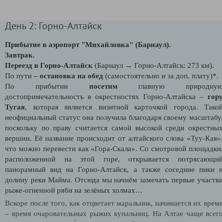
День 2: Горно-Алтайск
Прибытие в аэропорт "Михайловка" (Барнаул).
Завтрак.
Переезд в Горно-Алтайск
(Барнаул → Горно-Алтайск: 273 км).
По пути
– остановка на обед
(самостоятельно и за доп. плату)*.
По прибытии
посетим
главную природну
достопримечательность в окрестностях Горно-Алтайска –
гор
Тугая
, которая является визитной карточкой города. Тако
неофициальный статус она получила благодаря своему масштабу
поскольку по праву считается самой высокой среди окрестны
вершин. Её название происходит от алтайского слова «Туу-Кая»
что можно перевести как «Гора-Скала». Со смотровой площадки
расположенной на этой горе, открывается потрясающи
панорамный вид на Горно-Алтайск, а также соседние пики 
долину реки Майма. Отсюда мы начнём замечать первые участк
рыже-огненной ряби на зелёных холмах…
Вскоре после того, как отцветает маральник, начинается их врем
– время очаровательных рыжих купальниц. На Алтае чаще всег