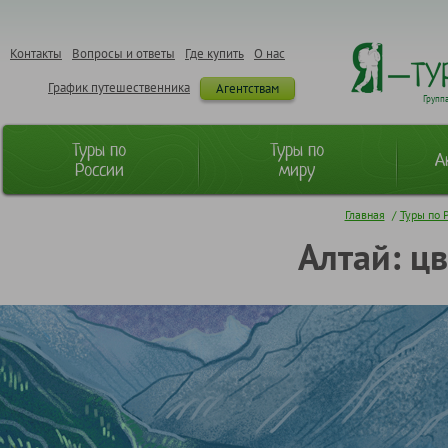
Контакты
Вопросы и ответы
Где купить
О нас
График путешественника
Агентствам
Групп
Туры по
Туры по
А
России
миру
Главная
/
Туры по 
Алтай: ц