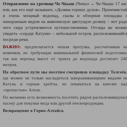
Отправление на урочище Че-Чкыш
(Чемал → Че-Чкыш: 17 км
или, как его ещё называют, «Долина горных духов». Приземисты
и очень мощный водопад, скалы и обзорная площадка 
панорамным видом на живописную цветущую долину – вот рад
чего сюда устремляются путешественники. Отсюда же можн
увидеть «сердце Катуни» – небольшой остров, расположившийс
посреди реки.
ВАЖНО:
предполагается пешая прогулка, рассчитанная н
новичков, но требующая минимальной физической подготовки
так как перепад высот от тракта до водопада достигает 24
метров.
На обратном пути мы посетим смотровую площадку Толгоёк
где можно не только насладиться завораживающими видами н
Катунь и горные хребты, но покачаться на качелях на
«пропастью» Алтая.
По желанию есть возможность посетить рядом расположившуюс
пасеку для покупки меда или другой пчелопродукции.
Возвращение в Горно-Алтайск