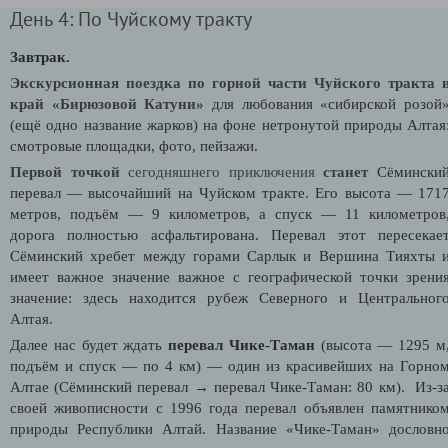
День 4: По Чуйскому тракту
Завтрак.
Экскурсионная поездка по горной части Чуйского тракта 
край «Бирюзовой Катуни»
для любования «сибирской розой
(ещё одно название жарков) на фоне нетронутой природы Алтая
смотровые площадки, фото, пейзажи.
Первой точкой
сегодняшнего приключения
станет
Сёмински
перевал — высочайший на Чуйском тракте. Его высота — 171
метров, подъём — 9 километров, а спуск — 11 километров
дорога полностью асфальтирована. Перевал этот пересекае
Сёминский хребет между горами Сарлык и Вершина Тияхты 
имеет важное значение важное с географической точки зрени
значение: здесь находится рубеж Северного и Центральног
Алтая.
Далее нас будет ждать
перевал Чике-Таман
(
высота — 1295 м
подъём и спуск — по 4 км) — один из красивейших на Горно
Алтае (Сёминский перевал → перевал Чике-Таман: 80 км). Из-з
своей живописности с 1996 года перевал объявлен памятнико
природы Республики Алтай. Название «Чике-Таман» дословн