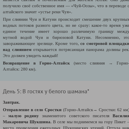
получило своё собственное имя — «Чуй-Оозы», что в переводе 
алтайского значит «устье реки Чуя».
При слиянии Чуи и Катуни происходит смешение двух крупны
водных потоков разного цвета, но не сразу: какое-то время уж
единое течение имеет хорошо различимую границу межд
мутной водой Чуи и бирюзовой Катуни. Несомненно, эт
завораживающее зрелище. Кроме того,
со смотровой площадк
над слиянием
открывается потрясающая панорама долины рек
Это должен увидеть каждый!
Возвращение в Горно-Алтайск
(место слияния
→
Горно
Алтайск: 280 км).
День 5: В гостях у белого шамана*
Завтрак.
Отправление в село Сростки
(Горно-Алтайск→ Сростки: 62 км
–
малую родину
знаменитого советского писателя
Васили
Макаровича Шукшина.
В селе мы поднимемся на гору Пикет 
место проведения ежегодных Шукшинских чтений. Оттуда на