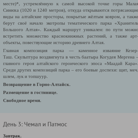
месте)*, устремлённую к самой высокой точке горы Мала
Синюха (1020 и 1240 метров), откуда
открываются потрясающи
виды на алтайские просторы, покрытые жёлтым ковром, а такж
берут своё начало экотропы тематического парка «Хранител
Большого Алтая». Каждый маршрут уникален: по пути можн
встретить множество краснокнижных растений, а также арт
объекты, повествующие историю древнего Алтая.
Главная композиция парка — каменное изваяние Кезер
Таш. Скульптура воздвигнута в честь баатыра Когудея Мергена 
главного героя алтайского героического эпоса «Маадай Кара»
Среди других композиций парка – его боевые доспехи: щит, меч
шлем, лук и топшуур.
Возвращение в Горно-Алтайск.
Размещение в гостинице.
Свободное время.
День 3: Чемал и Патмос
Завтрак.