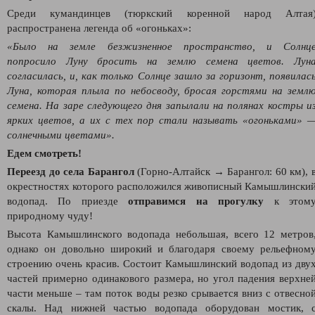
Среди кумандинцев (тюркский коренной народ Алтая
распространена легенда об «огоньках»:
«Было на земле безжизненное пространство, и Солнц
попросило Луну бросить на землю семена цветов. Лун
согласилась, и, как только Солнце зашло за горизонт, появилас
Луна, которая плыла по небосводу, бросая горстями на земл
семена.
На заре следующего дня запылали на полянах костры и
ярких цветов, а их с тех пор стали называть «огоньками» 
солнечными цветами».
Едем смотреть!
Переезд до села Барангол
(Горно-Алтайск → Барангол: 60 км), 
окрестностях которого расположился живописный Камышлински
водопад. По приезде
отправимся на прогулку
к этом
природному чуду!
Высота Камышлинского водопада небольшая, всего 12 метров
однако он довольно широкий и благодаря своему рельефном
строению очень красив. Состоит Камышлинский водопад из дву
частей примерно одинакового размера, но угол падения верхне
части меньше – там поток воды резко срывается вниз с отвесно
скалы. Над нижней частью водопада оборудован мостик, 