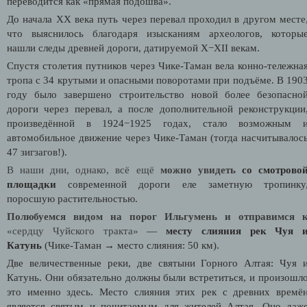
переводится как «прямая подошва».
До начала XX века путь через перевал проходил в другом месте
что выяснилось благодаря изысканиям археологов, которы
нашли следы древней дороги, датируемой X−XII векам.
Спустя столетия путников через Чике-Таман вела конно-тележна
тропа с 34 крутыми и опасными поворотами при подъёме. В 190
году было завершено строительство новой более безопасно
дороги через перевал, а после дополнительной реконструкции
произведённой в 1924−1925 годах, стало возможным 
автомобильное движение через Чике-Таман (тогда насчитывалос
47 зигзагов!).
В наши дни, однако, всё ещё
можно увидеть
со смотрово
площадки
современной дороги еле заметную тропинку
поросшую растительностью.
Полюбуемся видом на порог Ильгумень и отправимся 
«сердцу Чуйского тракта»
—
месту слияния рек Чуя 
Катунь
(Чике-Таман → место слияния: 50 км).
Две величественные реки, две святыни Горного Алтая: Чуя 
Катунь. Они обязательно должны были встретиться, и произошл
это именно здесь. Место слияния этих рек с древних времё
является святым и почитаемым для жителей Алтая. Оно даж