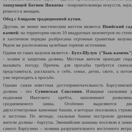
танцующей Богини Янжимы
- покровительницы искусств, наук
ремесел и женщин.
Обед с блюдами традиционной кухни.
Другим, не менее мистическим местом является
Инийский са
камней
: н
а территории около 10 квадратных километров по степ
в хаотичном порядке разбросаны огромные гранитные валуны
Рядом же расположены целебные горячие источники.
Одним из таких валунов является -
Бухэ-Шулун ("Бык-камень"
- хозяин и защитник долины.
Местные жители приходят сюд
вызывать погоду. Причем, для просьбы требуется сначал
представиться, рассказать о себе, семье, детях, скоте, а пото
уже переходить к просьбе.
Однако самая известная достопримечательность Баргузинско
долины - это
Сувинская Саксония.
Изящные скальники 
подножия Икатского хребта, напоминают развалин
средневекового замка. Особенно выделяются дв
двухсотметровые каменные башни, в которых поселились стриж
и ласточки. По легенде, скальные башни построили древни
жители долины - баргуты. Эвенкийские шаманы поселили в замк
самого Баргузина – хозяина разрушительного восточного ветра