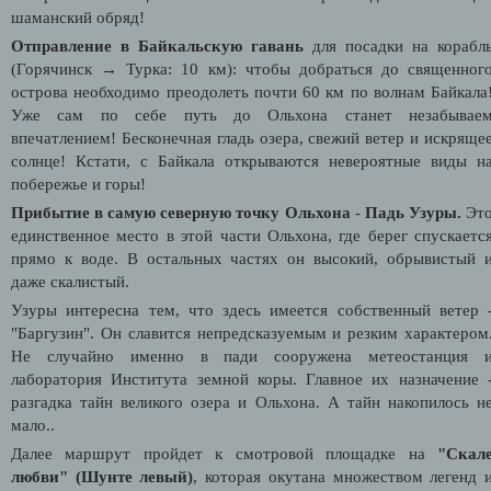
шаманский обряд!
Отправление в Байкальскую гавань
для посадки на корабл
(Горячинск → Турка: 10 км): чтобы добраться до священног
острова необходимо преодолеть почти 60 км по волнам Байкала
Уже сам по себе путь до Ольхона станет незабывае
впечатлением! Бесконечная гладь озера, свежий ветер и искряще
солнце! Кстати, с Байкала открываются невероятные виды н
побережье и горы!
Прибытие в самую северную точку Ольхона
-
Падь Узуры.
Эт
единственное место в этой части Ольхона, где берег спускаетс
прямо к воде. В остальных частях он высокий, обрывистый 
даже скалистый.
Узуры интересна тем, что здесь имеется собственный ветер 
"Баргузин". Он славится непредсказуемым и резким характером
Не случайно именно в пади сооружена метеостанция 
лаборатория Института земной коры. Главное их назначение 
разгадка тайн великого озера и Ольхона. А тайн накопилось н
мало..
Далее маршрут пройдет к смотровой площадке на
"Скал
любви" (Шунте левый)
, которая окутана множеством легенд 