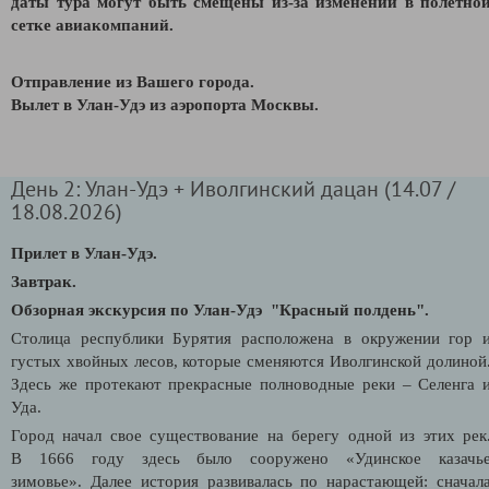
даты тура могут быть смещены из-за изменений в полетно
сетке авиакомпаний.
Отправление из Вашего города.
В
ылет в Улан-Удэ из аэропорта Москвы.
День 2: Улан-Удэ + Иволгинский дацан (14.07 /
18.08.2026)
Прилет в Улан-Удэ.
Завтрак.
Обзорная экскурсия по Улан-Удэ "Красный полдень".
Столица республики Бурятия расположена в окружении гор 
густых хвойных лесов, которые сменяются Иволгинской долиной
Здесь же протекают прекрасные полноводные реки – Селенга 
Уда.
Город начал свое существование на берегу одной из этих рек
В 1666 году здесь было сооружено «Удинское казачь
зимовье». Далее история развивалась по нарастающей: сначал