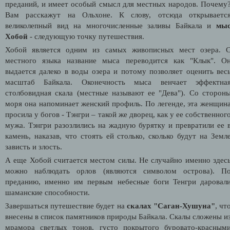
преданий, и имеет особый смысл для местных народов. Почему
Вам расскажут на Ольхоне. К слову, отсюда открываетс
великолепный вид на многочисленные заливы Байкала и
мы
Хобой
- следующую точку путешествия.
Хобой является одним из самых живописных мест озера. 
местного языка название мыса переводится как "Клык". О
выдается далеко в воды озера и потому позволяет оценить вес
масштаб Байкала. Оконечность мыса венчает эффектна
столбовидная скала (местные называют ее "Дева"). Со сторон
моря она напоминает женский профиль. По легенде, эта женщин
просила у богов - Тэнгри – такой же дворец, как у ее собственног
мужа. Тэнгри разозлились на жадную бурятку и превратили ее 
камень, наказав, что стоять ей столько, сколько будут на Земл
зависть и злость.
А еще Хобой считается местом силы. Не случайно именно здес
можно наблюдать орлов (являются символом острова). П
преданию, именно им первым небесные боги Тенгри даровал
шаманские способности.
Завершаться путешествие будет на
скалах "Саган-Хушуна"
, чт
внесены в список памятников природы Байкала. Скалы сложены и
мрамора светлых тонов, густо покрытого буровато-красным