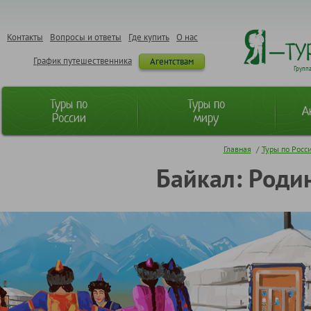
Контакты
Вопросы и ответы
Где купить
О нас
График путешественника
Агентствам
Групп
Туры по
Туры по
А
России
миру
Главная
/
Туры по Росс
Байкал: Родин