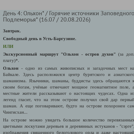
День 4: Ольхон* / Горячие источники Заповедног
Подлеморья* (16.07 / 20.08.2026)
Завтрак.
Свободный день в Усть-Баргузине.
ИЛИ
Экскурсионный маршрут "Ольхон - остров духов"
(за доп
плату)*.
Ольхон
- одно из самых живописных и загадочных мест н
Байкале. Здесь расположился центр бурятского и азиатског
шаманизма. Язычники, шаманы, буддисты здесь обращаются 
своим богам, учёные отмечают мощное геомагнитное поле, 
местные жители рассказывают о настоящих чудесах. Одна и
легенд гласит, что на этом острове получил свой дар первы
шаман. А еще поговаривают, будто на острове похоронен са
Чингисхан...
На острове можно увидеть большое количество перевязанны
цветными лоскутами деревьев и деревянных истуканов - "сэрге"
изображения священного белоголового орла и даже настоящи