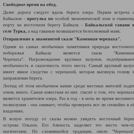
Свободное время на обед.
Далее дорога следует вдоль берега озера.
Первая встреча 
Байкалом -
п
рогулка по
особой экономической зоне и главном
порту на восточном берегу Байкала -
Байкальской гавани 
селе Турка,
а
над гаванью возвышается белоснежный маяк.
Отправление к знаменитой скале "Каменная черепаха".
Одним из самых необычных памятников природы восточног
побережья Байкала является скала "Каменна
Черепаха".
Нагромождение крупных валунов, подчёркиваю
необычность и сказочность этого места. Самый крупный валу
имеет явное сходство с черепахой, которая вытянула голову 
направлении берега.
Легенд об этом необычном камне среди местных жителей ходи
очень много. Самая известная из них гласит о том, что черепах
является хранителем озера. Раз в год - в ночь во время весеннег
полнолуния - она оживает, чтобы проверить все ли спокойно в е
владениях.
В ясную погоду от скалы можно увидеть восточный бере
острова Ольхон. Его близость наделяет это место чем-т
магическим.
По сложившейся традиции, около "Черепахи