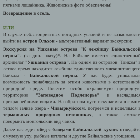
пятнами лишайника. Живописные фото обеспечены!
Возвращение в отель.
ИЛИ
В случае неблагоприятных погодных условий и не возможност
выйти на
остров Ольхон -
альтернативный вариант экскурсии:
Экскурсия на Ушканьи острова "К лежбищу Байкальско
нерпы"
.
(за доп. плату)*. На Байкале имеется единственны
архипелаг
"Ушканьи острова"
. На одном из островов "Тонком" 
летнее время находится лежбище единственного млекопитающег
Байкала -
Байкальской нерпы
. У нас будет уникальна
возможность понаблюдать за этими животными в естественно
природной среде. Посетим особо охраняемую природну
территорию
"Заповедное Подлеиорье"
и насладимс
прекраснейшими видами. На обратном пути искупаемся в само
теплом заливе озера -
Чивыркуйском
, погреемся и исцелимся 
термальных природных источниках
, а также сможе
покормить монгольский вид чайки.
Далее нас ждет
обед с блюдами байкальской кухни:
отведайт
омулевую уху, рыбные котлеты и другие Байкальские угощения.