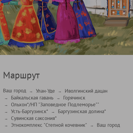
Маршрут
Ваш город
Улан-Уде
Иволгинский дацан
→
→
Байкальская гавань
Горячинск
→
→
Ольхон*/НП "Заповедное Подлеморье""
→
Усть-Баргузинск*
Баргузинская долина*
→
→
Сувинская саксония*
→
Этнокомплекс "Степной кочевник"
Ваш город
→
→