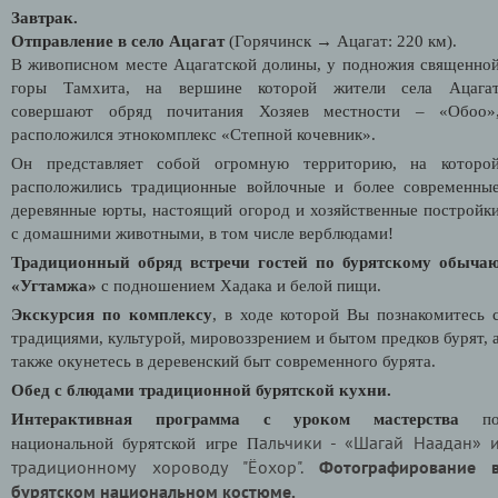
Завтрак.
Отправление в село Ацагат
(Горячинск
→
Ацагат: 220 км).
В живописном месте Ацагатской долины, у подножия священно
горы Тамхита
, на вершине которой жители села Ацага
совершают обряд почитания Хозяев местности – «Обоо»
расположился этнокомплекс «Степной кочевник».
Он представляет собой огромную территорию, на которо
расположились традиционные войлочные и более современны
деревянные юрты, настоящий огород и хозяйственные постройк
с домашними животными, в том числе верблюдами!
Традиционный обряд встречи гостей по бурятскому обыча
«Угтамжа»
с подношением Хадака и белой пищи.
Экскурсия по комплексу
, в ходе которой Вы познакомитесь 
традициями, культурой, мировоззрением и бытом предков бурят, 
также окунетесь в деревенский быт современного бурята.
Обед с блюдами традиционной бурятской кухни.
Интерактивная программа с уроком мастерства
п
альчики -
«Шагай Наадан» 
национальной бурятской игре П
традиционному хороводу "Ёохор".
Фотографирование 
бурятском национальном костюме.