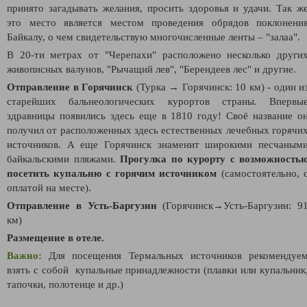
принято загадывать желания, просить здоровья и удачи. Так ж
это место является местом проведения обрядов поклонени
Байкалу, о чем свидетельствую многочисленные ленты – "залаа".
В 20-ти метрах от "Черепахи" расположено несколько други
живописных валунов, "Рычащий лев", "Берендеев лес" и другие.
Отправление в Горячинск
(Турка
→
Горячинск: 10 км)
- один и
старейших бальнеологических курортов страны. Впервы
здравницы появились здесь еще в 1810 году! Своё название о
получил от расположенных здесь естественных лечебных горячи
источников. А еще Горячинск знаменит широкими песчаным
байкальскими пляжами.
Прогулка по курорту с возможность
посетить купальню с горячим источником
(самостоятельно, 
оплатой на месте).
Отправление в Усть-Баргузин
(
Горячинск
→Усть-Баргузин
: 9
км)
Размещение в отеле.
Важно:
Для посещения Термальных источников рекомендуе
взять с собой купальные принадлежности (плавки или купальник
тапочки, полотенце и др.)