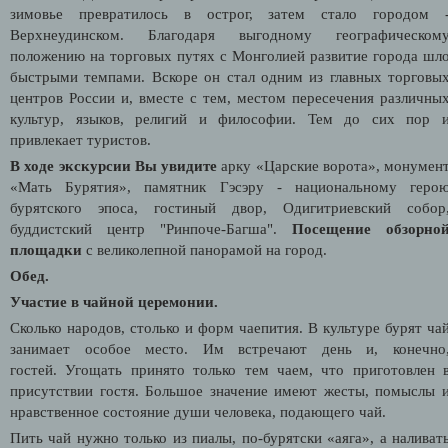
зимовье превратилось в острог, затем стало городом 
Верхнеудинском. Благодаря выгодному географическом
положению на торговых путях с Монголией развитие города шл
быстрыми темпами. Вскоре он стал одним из главных торговы
центров России и, вместе с тем, местом пересечения различны
культур, языков, религий и философии. Тем до сих пор 
привлекает туристов.
В ходе экскурсии Вы увидите
арку «Царские ворота», монумен
«Мать Бурятия», памятник Гэсэру - национальному геро
бурятского эпоса, гостиный двор, Одигитриевский собор
буддистский центр "Ринпоче-Багша".
Посещение обзорно
площадки
с великолепной панорамой на город.
Обед.
Участие в чайной церемонии.
Сколько народов, столько и форм чаепития. В культуре бурят ча
занимает особое место. Им встречают день и, конечно
гостей. Угощать принято только тем чаем, что приготовлен 
присутствии гостя. Большое значение имеют жесты, помыслы 
нравственное состояние души человека, подающего чай.
Пить чай нужно только из пиалы, по-бурятски «аяга», а наливат