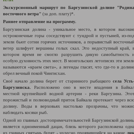
Экскурсионный маршрут по Баргузинской долине "Родин
восточного ветра"
(за доп. плату)*.
Раннее отправление на программу.
Баргузинская долина - уникальное место, в котором высоки
остроконечные горы соседствуют с тундрой и пустыней, из-по
земли бьют сотни горячих источников, а порывистый восточны
ветер шлифует вершины голых скал. Это недоступный край, 
котором время не смогло разрушить дикую самобытность 
особую духовность этих мест.
В монгольских летописях эти земл
называются «краем света», а легенды гласят, что где-то в долин
обрел вечный покой Чингисхан.
Своё начало долина берет от старинного рыбацкого
села Усть
Баргузинска.
Расположено оно в месте впадения в Байка
местной крупнейшей водной артерии - реки Баргузина. Это
порожистый и полноводный приток Байкала протекает через вс
долину. Воды в верховьях настолько прозрачны, что можн
наблюдать косяки рыб.
Одной из главных достопримечательностей Баргузинской долин
является одноименный дацан, близь которого расположена одн
из главных святынь бурят - чудесно проявившийся на камне
ли