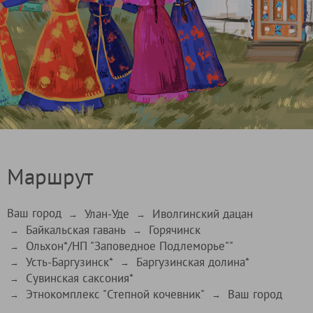
Маршрут
Ваш город
Улан-Уде
Иволгинский дацан
→
→
Байкальская гавань
Горячинск
→
→
Ольхон*/НП "Заповедное Подлеморье""
→
Усть-Баргузинск*
Баргузинская долина*
→
→
Сувинская саксония*
→
Этнокомплекс "Степной кочевник"
Ваш город
→
→