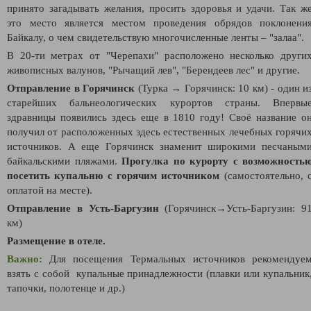
принято загадывать желания, просить здоровья и удачи. Так ж
это место является местом проведения обрядов поклонени
Байкалу, о чем свидетельствую многочисленные ленты – "залаа".
В 20-ти метрах от "Черепахи" расположено несколько други
живописных валунов, "Рычащий лев", "Берендеев лес" и другие.
Отправление в Горячинск
(Турка
→
Горячинск: 10 км)
- один и
старейших бальнеологических курортов страны. Впервы
здравницы появились здесь еще в 1810 году! Своё название о
получил от расположенных здесь естественных лечебных горячи
источников. А еще Горячинск знаменит широкими песчаным
байкальскими пляжами.
Прогулка по курорту с возможность
посетить купальню с горячим источником
(самостоятельно, 
оплатой на месте).
Отправление в Усть-Баргузин
(
Горячинск
→Усть-Баргузин
: 9
км)
Размещение в отеле.
Важно:
Для посещения Термальных источников рекомендуе
взять с собой купальные принадлежности (плавки или купальник
тапочки, полотенце и др.)