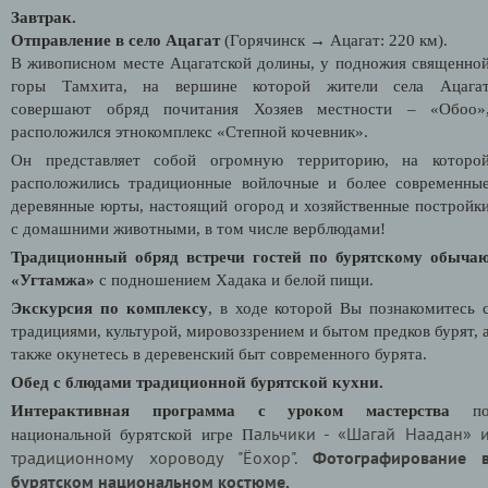
Завтрак.
Отправление в село Ацагат
(Горячинск
→
Ацагат: 220 км).
В живописном месте Ацагатской долины, у подножия священно
горы Тамхита
, на вершине которой жители села Ацага
совершают обряд почитания Хозяев местности – «Обоо»
расположился этнокомплекс «Степной кочевник».
Он представляет собой огромную территорию, на которо
расположились традиционные войлочные и более современны
деревянные юрты, настоящий огород и хозяйственные постройк
с домашними животными, в том числе верблюдами!
Традиционный обряд встречи гостей по бурятскому обыча
«Угтамжа»
с подношением Хадака и белой пищи.
Экскурсия по комплексу
, в ходе которой Вы познакомитесь 
традициями, культурой, мировоззрением и бытом предков бурят, 
также окунетесь в деревенский быт современного бурята.
Обед с блюдами традиционной бурятской кухни.
Интерактивная программа с уроком мастерства
п
альчики -
«Шагай Наадан» 
национальной бурятской игре П
традиционному хороводу "Ёохор".
Фотографирование 
бурятском национальном костюме.