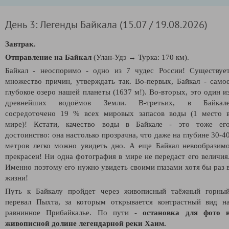
День 3: Легенды Байкала (15.07 / 19.08.2026)
Завтрак.
Отправление на Байкал
(Улан-Удэ
→
Турка: 170 км).
Байкал - неоспоримо - одно из 7 чудес России! Существуе
множество причин, утверждать так. Во-первых, Байкал -
само
глубокое озеро нашей планеты (1637 м!). Во-вторых, это один и
древнейших водоёмов Земли. В-третьих, в Байкал
сосредоточено 19 % всех мировых запасов воды (1 место 
мире)! Кстати, качество воды в Байкале - это тоже ег
достоинство: она настолько прозрачна, что даже на глубине 30-4
метров легко можно увидеть дно. А еще Байкал невообразим
прекрасен! Ни одна фотография в мире не передаст его величия
Именно поэтому его нужно увидеть своими глазами хотя бы раз 
жизни!
Путь к Байкалу пройдет через живописный таёжный горны
перевал Пыхта, за которым открывается контрастный вид н
равнинное Прибайкалье. По пути -
остановка для фото 
живописной долине легендарной реки Хаим.