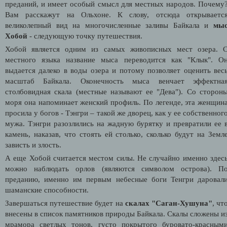
преданий, и имеет особый смысл для местных народов. Почему
Вам расскажут на Ольхоне. К слову, отсюда открываетс
великолепный вид на многочисленные заливы Байкала и
мы
Хобой
- следующую точку путешествия.
Хобой является одним из самых живописных мест озера. 
местного языка название мыса переводится как "Клык". О
выдается далеко в воды озера и потому позволяет оценить вес
масштаб Байкала. Оконечность мыса венчает эффектна
столбовидная скала (местные называют ее "Дева"). Со сторон
моря она напоминает женский профиль. По легенде, эта женщин
просила у богов - Тэнгри – такой же дворец, как у ее собственног
мужа. Тэнгри разозлились на жадную бурятку и превратили ее 
камень, наказав, что стоять ей столько, сколько будут на Земл
зависть и злость.
А еще Хобой считается местом силы. Не случайно именно здес
можно наблюдать орлов (являются символом острова). П
преданию, именно им первым небесные боги Тенгри даровал
шаманские способности.
Завершаться путешествие будет на
скалах "Саган-Хушуна"
, чт
внесены в список памятников природы Байкала. Скалы сложены и
мрамора светлых тонов, густо покрытого буровато-красным