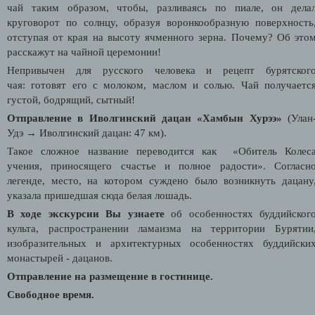
чай таким образом, чтобы, разливаясь по пиале, он дела
круговорот по солнцу, образуя воронкообразную поверхность
отступая от края на высоту ячменного зерна. Почему? Об это
расскажут на чайной церемонии!
Непривычен для русского человека и рецепт бурятског
чая:
готовят его с молоком, маслом и солью. Чай получаетс
густой, бодрящий, сытный!
Отправление в Иволгинский дацан «Хамбын Хурээ»
(Улан
Удэ
→
Иволгинский дацан: 47 км).
Такое сложное название переводится как «Обитель Колес
учения, приносящего счастье и полное радости». Согласн
легенде, место, на котором суждено было возникнуть дацану
указала пришедшая сюда белая лошадь.
В ходе экскурсии Вы узнаете
об особенностях буддийског
культа, распространении ламаизма на территории Бурятии
изобразительных и архитектурных особенностях буддийски
монастырей - дацанов.
Отправление на размещение в гостинице.
Свободное время.