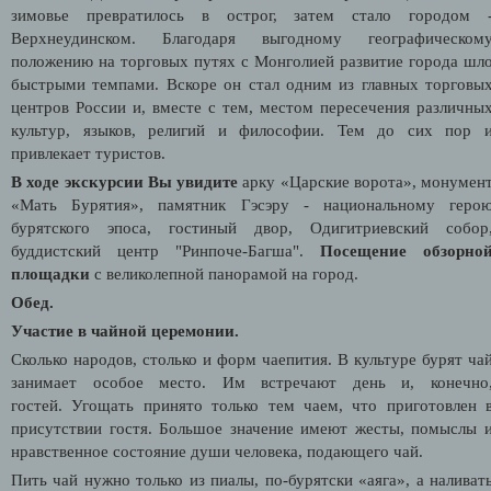
зимовье превратилось в острог, затем стало городом 
Верхнеудинском. Благодаря выгодному географическом
положению на торговых путях с Монголией развитие города шл
быстрыми темпами. Вскоре он стал одним из главных торговы
центров России и, вместе с тем, местом пересечения различны
культур, языков, религий и философии. Тем до сих пор 
привлекает туристов.
В ходе экскурсии Вы увидите
арку «Царские ворота», монумен
«Мать Бурятия», памятник Гэсэру - национальному геро
бурятского эпоса, гостиный двор, Одигитриевский собор
буддистский центр "Ринпоче-Багша".
Посещение обзорно
площадки
с великолепной панорамой на город.
Обед.
Участие в чайной церемонии.
Сколько народов, столько и форм чаепития. В культуре бурят ча
занимает особое место. Им встречают день и, конечно
гостей. Угощать принято только тем чаем, что приготовлен 
присутствии гостя. Большое значение имеют жесты, помыслы 
нравственное состояние души человека, подающего чай.
Пить чай нужно только из пиалы, по-бурятски «аяга», а наливат