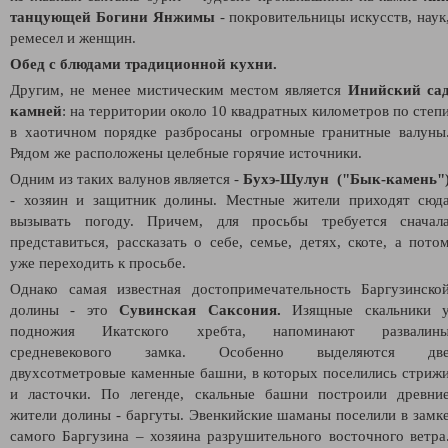
танцующей Богини Янжимы
- покровительницы искусств, наук
ремесел и женщин.
Обед с блюдами традиционной кухни.
Другим, не менее мистическим местом является
Инийский са
камней
: н
а территории около 10 квадратных километров по степ
в хаотичном порядке разбросаны огромные гранитные валуны
Рядом же расположены целебные горячие источники.
Одним из таких валунов является -
Бухэ-Шулун ("Бык-камень"
- хозяин и защитник долины.
Местные жители приходят сюд
вызывать погоду. Причем, для просьбы требуется сначал
представиться, рассказать о себе, семье, детях, скоте, а пото
уже переходить к просьбе.
Однако самая известная достопримечательность Баргузинско
долины - это
Сувинская Саксония.
Изящные скальники 
подножия Икатского хребта, напоминают развалин
средневекового замка. Особенно выделяются дв
двухсотметровые каменные башни, в которых поселились стриж
и ласточки. По легенде, скальные башни построили древни
жители долины - баргуты. Эвенкийские шаманы поселили в замк
самого Баргузина – хозяина разрушительного восточного ветра