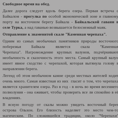
Свободное время на обед.
Далее дорога следует вдоль берега озера.
Первая встреча 
Байкалом -
п
рогулка по
особой экономической зоне и главном
порту на восточном берегу Байкала -
Байкальской гавани 
селе Турка,
а
над гаванью возвышается белоснежный маяк.
Отправление к знаменитой скале "Каменная черепаха".
Одним из самых необычных памятников природы восточног
побережья Байкала является скала "Каменна
Черепаха".
Нагромождение крупных валунов, подчёркиваю
необычность и сказочность этого места. Самый крупный валу
имеет явное сходство с черепахой, которая вытянула голову 
направлении берега.
Легенд об этом необычном камне среди местных жителей ходи
очень много. Самая известная из них гласит о том, что черепах
является хранителем озера. Раз в год - в ночь во время весеннег
полнолуния - она оживает, чтобы проверить все ли спокойно в е
владениях.
В ясную погоду от скалы можно увидеть восточный бере
острова Ольхон. Его близость наделяет это место чем-т
магическим.
По сложившейся традиции, около "Черепахи