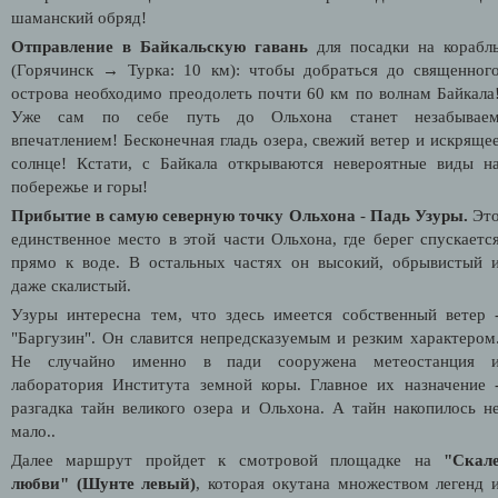
шаманский обряд!
Отправление в Байкальскую гавань
для посадки на корабл
(Горячинск → Турка: 10 км): чтобы добраться до священног
острова необходимо преодолеть почти 60 км по волнам Байкала
Уже сам по себе путь до Ольхона станет незабывае
впечатлением! Бесконечная гладь озера, свежий ветер и искряще
солнце! Кстати, с Байкала открываются невероятные виды н
побережье и горы!
Прибытие в самую северную точку Ольхона
-
Падь Узуры.
Эт
единственное место в этой части Ольхона, где берег спускаетс
прямо к воде. В остальных частях он высокий, обрывистый 
даже скалистый.
Узуры интересна тем, что здесь имеется собственный ветер 
"Баргузин". Он славится непредсказуемым и резким характером
Не случайно именно в пади сооружена метеостанция 
лаборатория Института земной коры. Главное их назначение 
разгадка тайн великого озера и Ольхона. А тайн накопилось н
мало..
Далее маршрут пройдет к смотровой площадке на
"Скал
любви" (Шунте левый)
, которая окутана множеством легенд 