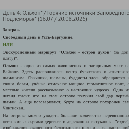
День 4: Ольхон* / Горячие источники Заповедног
Подлеморья* (16.07 / 20.08.2026)
Завтрак.
Свободный день в Усть-Баргузине.
ИЛИ
Экскурсионный маршрут "Ольхон - остров духов"
(за доп
плату)*.
Ольхон
- одно из самых живописных и загадочных мест н
Байкале. Здесь расположился центр бурятского и азиатског
шаманизма. Язычники, шаманы, буддисты здесь обращаются 
своим богам, учёные отмечают мощное геомагнитное поле, 
местные жители рассказывают о настоящих чудесах. Одна и
легенд гласит, что на этом острове получил свой дар первы
шаман. А еще поговаривают, будто на острове похоронен са
Чингисхан...
На острове можно увидеть большое количество перевязанны
цветными лоскутами деревьев и деревянных истуканов - "сэрге"
изображения священного белоголового орла и даже настоящи