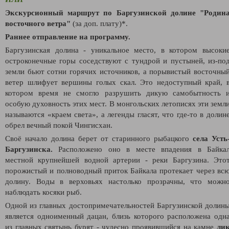
Экскурсионный маршрут по Баргузинской долине "Родин
восточного ветра"
(за доп. плату)*.
Раннее отправление на программу.
Баргузинская долина - уникальное место, в котором высоки
остроконечные горы соседствуют с тундрой и пустыней, из-по
земли бьют сотни горячих источников, а порывистый восточны
ветер шлифует вершины голых скал. Это недоступный край, 
котором время не смогло разрушить дикую самобытность 
особую духовность этих мест.
В монгольских летописях эти земл
называются «краем света», а легенды гласят, что где-то в долин
обрел вечный покой Чингисхан.
Своё начало долина берет от старинного рыбацкого
села Усть
Баргузинска.
Расположено оно в месте впадения в Байка
местной крупнейшей водной артерии - реки Баргузина. Это
порожистый и полноводный приток Байкала протекает через вс
долину. Воды в верховьях настолько прозрачны, что можн
наблюдать косяки рыб.
Одной из главных достопримечательностей Баргузинской долин
является одноименный дацан, близь которого расположена одн
из главных святынь бурят - чудесно проявившийся на камне
ли