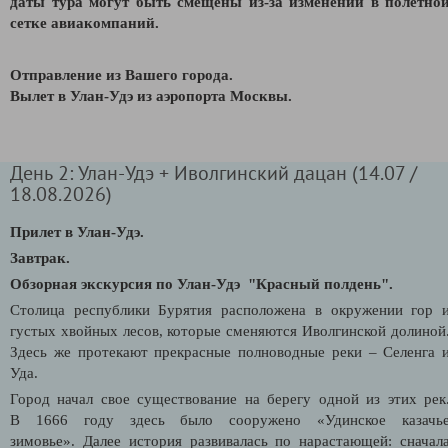
даты тура могут быть смещены из-за изменений в полетно
сетке авиакомпаний.
Отправление из Вашего города.
В
ылет в Улан-Удэ из аэропорта Москвы.
День 2: Улан-Удэ + Иволгинский дацан (14.07 /
18.08.2026)
Прилет в Улан-Удэ.
Завтрак.
Обзорная экскурсия по Улан-Удэ "Красный полдень".
Столица республики Бурятия расположена в окружении гор 
густых хвойных лесов, которые сменяются Иволгинской долиной
Здесь же протекают прекрасные полноводные реки – Селенга 
Уда.
Город начал свое существование на берегу одной из этих рек
В 1666 году здесь было сооружено «Удинское казачь
зимовье». Далее история развивалась по нарастающей: сначал