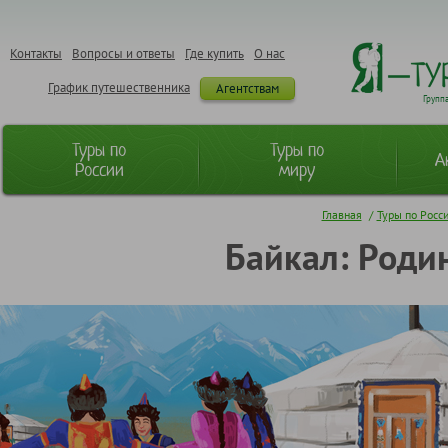
Контакты
Вопросы и ответы
Где купить
О нас
График путешественника
Агентствам
Групп
Туры по
Туры по
А
России
миру
Главная
/
Туры по Росс
Байкал: Родин