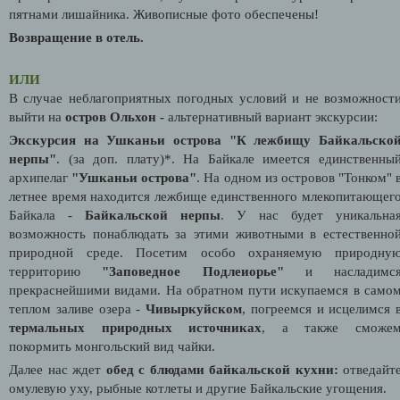
пятнами лишайника. Живописные фото обеспечены!
Возвращение в отель.
ИЛИ
В случае неблагоприятных погодных условий и не возможност
выйти на
остров Ольхон -
альтернативный вариант экскурсии:
Экскурсия на Ушканьи острова "К лежбищу Байкальско
нерпы"
.
(за доп. плату)*. На Байкале имеется единственны
архипелаг
"Ушканьи острова"
. На одном из островов "Тонком" 
летнее время находится лежбище единственного млекопитающег
Байкала -
Байкальской нерпы
. У нас будет уникальна
возможность понаблюдать за этими животными в естественно
природной среде. Посетим особо охраняемую природну
территорию
"Заповедное Подлеиорье"
и насладимс
прекраснейшими видами. На обратном пути искупаемся в само
теплом заливе озера -
Чивыркуйском
, погреемся и исцелимся 
термальных природных источниках
, а также сможе
покормить монгольский вид чайки.
Далее нас ждет
обед с блюдами байкальской кухни:
отведайт
омулевую уху, рыбные котлеты и другие Байкальские угощения.