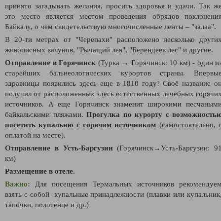
принято загадывать желания, просить здоровья и удачи. Так ж
это место является местом проведения обрядов поклонени
Байкалу, о чем свидетельствую многочисленные ленты – "залаа".
В 20-ти метрах от "Черепахи" расположено несколько други
живописных валунов, "Рычащий лев", "Берендеев лес" и другие.
Отправление в Горячинск
(Турка
→
Горячинск: 10 км)
- один и
старейших бальнеологических курортов страны. Впервы
здравницы появились здесь еще в 1810 году! Своё название о
получил от расположенных здесь естественных лечебных горячи
источников. А еще Горячинск знаменит широкими песчаным
байкальскими пляжами.
Прогулка по курорту с возможность
посетить купальню с горячим источником
(самостоятельно, 
оплатой на месте).
Отправление в Усть-Баргузин
(
Горячинск
→Усть-Баргузин
: 9
км)
Размещение в отеле.
Важно:
Для посещения Термальных источников рекомендуе
взять с собой купальные принадлежности (плавки или купальник
тапочки, полотенце и др.)