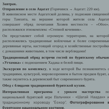
Завтрак.
Отправление в село Ацагат
(Горячинск
→
Ацагат: 220 км).
В живописном месте Ацагатской долины, у подножия священно
горы Тамхита
, на вершине которой жители села Ацага
совершают обряд почитания Хозяев местности – «Обоо»
расположился этнокомплекс «Степной кочевник».
Он представляет собой огромную территорию, на которо
расположились традиционные войлочные и более современны
деревянные юрты, настоящий огород и хозяйственные постройк
с домашними животными, в том числе верблюдами!
Традиционный обряд встречи гостей по бурятскому обыча
«Угтамжа»
с подношением Хадака и белой пищи.
Экскурсия по комплексу
, в ходе которой Вы познакомитесь 
традициями, культурой, мировоззрением и бытом предков бурят, 
также окунетесь в деревенский быт современного бурята.
Обед с блюдами традиционной бурятской кухни.
Интерактивная программа с уроком мастерства
п
альчики -
«Шагай Наадан» 
национальной бурятской игре П
традиционному хороводу "Ёохор".
Фотографирование 
бурятском национальном костюме.