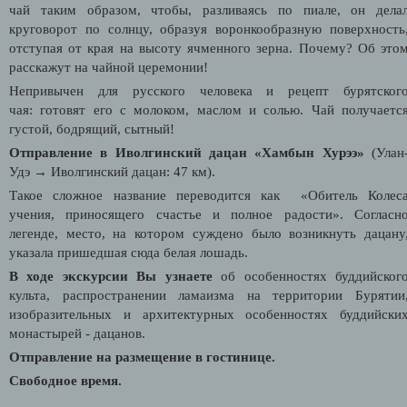
чай таким образом, чтобы, разливаясь по пиале, он дела
круговорот по солнцу, образуя воронкообразную поверхность
отступая от края на высоту ячменного зерна. Почему? Об это
расскажут на чайной церемонии!
Непривычен для русского человека и рецепт бурятског
чая:
готовят его с молоком, маслом и солью. Чай получаетс
густой, бодрящий, сытный!
Отправление в Иволгинский дацан «Хамбын Хурээ»
(Улан
Удэ
→
Иволгинский дацан: 47 км).
Такое сложное название переводится как «Обитель Колес
учения, приносящего счастье и полное радости». Согласн
легенде, место, на котором суждено было возникнуть дацану
указала пришедшая сюда белая лошадь.
В ходе экскурсии Вы узнаете
об особенностях буддийског
культа, распространении ламаизма на территории Бурятии
изобразительных и архитектурных особенностях буддийски
монастырей - дацанов.
Отправление на размещение в гостинице.
Свободное время.