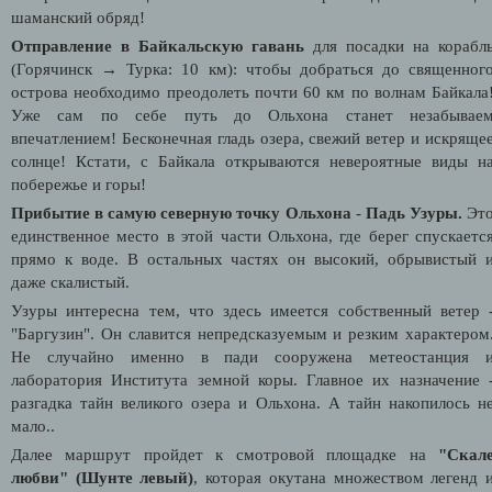
шаманский обряд!
Отправление в Байкальскую гавань
для посадки на корабл
(Горячинск → Турка: 10 км): чтобы добраться до священног
острова необходимо преодолеть почти 60 км по волнам Байкала
Уже сам по себе путь до Ольхона станет незабывае
впечатлением! Бесконечная гладь озера, свежий ветер и искряще
солнце! Кстати, с Байкала открываются невероятные виды н
побережье и горы!
Прибытие в самую северную точку Ольхона
-
Падь Узуры.
Эт
единственное место в этой части Ольхона, где берег спускаетс
прямо к воде. В остальных частях он высокий, обрывистый 
даже скалистый.
Узуры интересна тем, что здесь имеется собственный ветер 
"Баргузин". Он славится непредсказуемым и резким характером
Не случайно именно в пади сооружена метеостанция 
лаборатория Института земной коры. Главное их назначение 
разгадка тайн великого озера и Ольхона. А тайн накопилось н
мало..
Далее маршрут пройдет к смотровой площадке на
"Скал
любви" (Шунте левый)
, которая окутана множеством легенд 