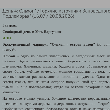
День 4: Ольхон* / Горячие источники Заповедног
Подлеморья* (16.07 / 20.08.2026)
Завтрак.
Свободный день в Усть-Баргузине.
ИЛИ
Экскурсионный маршрут "Ольхон - остров духов"
(за доп
плату)*.
Ольхон
- одно из самых живописных и загадочных мест н
Байкале. Здесь расположился центр бурятского и азиатског
шаманизма. Язычники, шаманы, буддисты здесь обращаются 
своим богам, учёные отмечают мощное геомагнитное поле, 
местные жители рассказывают о настоящих чудесах. Одна и
легенд гласит, что на этом острове получил свой дар первы
шаман. А еще поговаривают, будто на острове похоронен са
Чингисхан...
На острове можно увидеть большое количество перевязанны
цветными лоскутами деревьев и деревянных истуканов - "сэрге"
изображения священного белоголового орла и даже настоящи