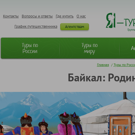
Контакты
Вопросы и ответы
Где купить
О нас
График путешественника
Агентствам
Групп
Туры по
Туры по
А
России
миру
Главная
/
Туры по Росс
Байкал: Родин