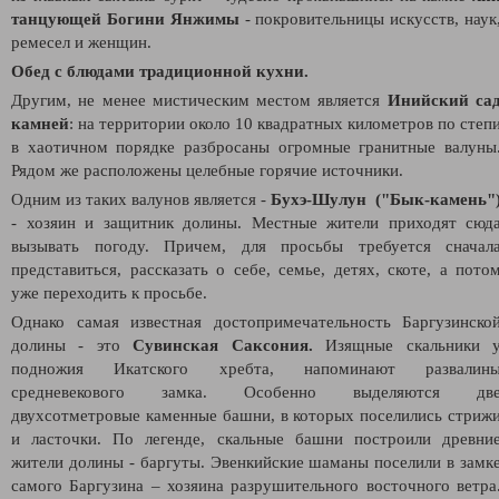
танцующей Богини Янжимы
- покровительницы искусств, наук
ремесел и женщин.
Обед с блюдами традиционной кухни.
Другим, не менее мистическим местом является
Инийский са
камней
: н
а территории около 10 квадратных километров по степ
в хаотичном порядке разбросаны огромные гранитные валуны
Рядом же расположены целебные горячие источники.
Одним из таких валунов является -
Бухэ-Шулун ("Бык-камень"
- хозяин и защитник долины.
Местные жители приходят сюд
вызывать погоду. Причем, для просьбы требуется сначал
представиться, рассказать о себе, семье, детях, скоте, а пото
уже переходить к просьбе.
Однако самая известная достопримечательность Баргузинско
долины - это
Сувинская Саксония.
Изящные скальники 
подножия Икатского хребта, напоминают развалин
средневекового замка. Особенно выделяются дв
двухсотметровые каменные башни, в которых поселились стриж
и ласточки. По легенде, скальные башни построили древни
жители долины - баргуты. Эвенкийские шаманы поселили в замк
самого Баргузина – хозяина разрушительного восточного ветра