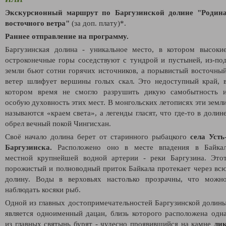
Экскурсионный маршрут по Баргузинской долине "Родин
восточного ветра"
(за доп. плату)*.
Раннее отправление на программу.
Баргузинская долина - уникальное место, в котором высоки
остроконечные горы соседствуют с тундрой и пустыней, из-по
земли бьют сотни горячих источников, а порывистый восточны
ветер шлифует вершины голых скал. Это недоступный край, 
котором время не смогло разрушить дикую самобытность 
особую духовность этих мест.
В монгольских летописях эти земл
называются «краем света», а легенды гласят, что где-то в долин
обрел вечный покой Чингисхан.
Своё начало долина берет от старинного рыбацкого
села Усть
Баргузинска.
Расположено оно в месте впадения в Байка
местной крупнейшей водной артерии - реки Баргузина. Это
порожистый и полноводный приток Байкала протекает через вс
долину. Воды в верховьях настолько прозрачны, что можн
наблюдать косяки рыб.
Одной из главных достопримечательностей Баргузинской долин
является одноименный дацан, близь которого расположена одн
из главных святынь бурят - чудесно проявившийся на камне
ли