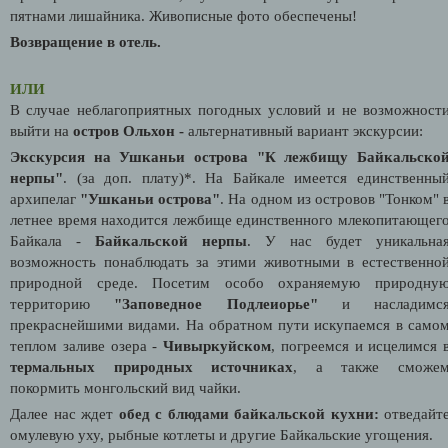
пятнами лишайника. Живописные фото обеспечены!
Возвращение в отель.
ИЛИ
В случае неблагоприятных погодных условий и не возможност
выйти на
остров Ольхон -
альтернативный вариант экскурсии:
Экскурсия на Ушканьи острова "К лежбищу Байкальско
нерпы"
.
(за доп. плату)*. На Байкале имеется единственны
архипелаг
"Ушканьи острова"
. На одном из островов "Тонком" 
летнее время находится лежбище единственного млекопитающег
Байкала -
Байкальской нерпы
. У нас будет уникальна
возможность понаблюдать за этими животными в естественно
природной среде. Посетим особо охраняемую природну
территорию
"Заповедное Подлеиорье"
и насладимс
прекраснейшими видами. На обратном пути искупаемся в само
теплом заливе озера -
Чивыркуйском
, погреемся и исцелимся 
термальных природных источниках
, а также сможе
покормить монгольский вид чайки.
Далее нас ждет
обед с блюдами байкальской кухни:
отведайт
омулевую уху, рыбные котлеты и другие Байкальские угощения.