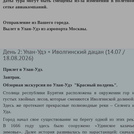
даты тура могут быть смещены из-за изменений в полетно
сетке авиакомпаний.
Отправление из Вашего города.
В
ылет в Улан-Удэ из аэропорта Москвы.
День 2: Улан-Удэ + Иволгинский дацан (14.07 /
18.08.2026)
Прилет в Улан-Удэ.
Завтрак.
Обзорная экскурсия по Улан-Удэ "Красный полдень".
Столица республики Бурятия расположена в окружении гор 
густых хвойных лесов, которые сменяются Иволгинской долиной
Здесь же протекают прекрасные полноводные реки – Селенга 
Уда.
Город начал свое существование на берегу одной из этих рек
В 1666 году здесь было сооружено «Удинское казачь
зимовье». Далее история развивалась по нарастающей: сначал