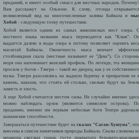
преданий, и имеет особый смысл для местных народов. Почему
Вам расскажут на Ольхоне. К слову, отсюда открываетс
великолепный вид на многочисленные заливы Байкала и
мы
Хобой
- следующую точку путешествия.
Хобой является одним из самых живописных мест озера. 
местного языка название мыса переводится как "Клык". О
выдается далеко в воды озера и потому позволяет оценить вес
масштаб Байкала. Оконечность мыса венчает эффектна
столбовидная скала (местные называют ее "Дева"). Со сторон
моря она напоминает женский профиль. По легенде, эта женщин
просила у богов - Тэнгри – такой же дворец, как у ее собственног
мужа. Тэнгри разозлились на жадную бурятку и превратили ее 
камень, наказав, что стоять ей столько, сколько будут на Земл
зависть и злость.
А еще Хобой считается местом силы. Не случайно именно здес
можно наблюдать орлов (являются символом острова). П
преданию, именно им первым небесные боги Тенгри даровал
шаманские способности.
Завершаться путешествие будет на
скалах "Саган-Хушуна"
, чт
внесены в список памятников природы Байкала. Скалы сложены и
мрамора светлых тонов, густо покрытого буровато-красным