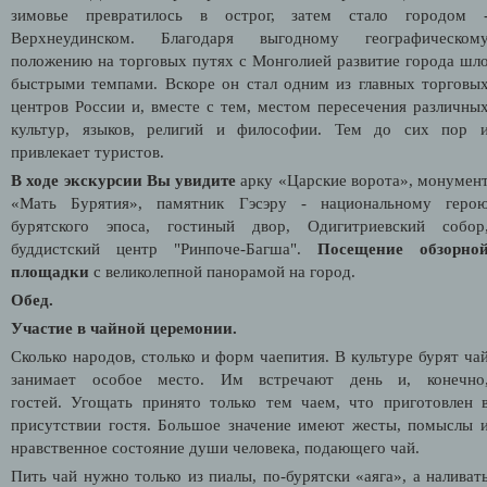
зимовье превратилось в острог, затем стало городом 
Верхнеудинском. Благодаря выгодному географическом
положению на торговых путях с Монголией развитие города шл
быстрыми темпами. Вскоре он стал одним из главных торговы
центров России и, вместе с тем, местом пересечения различны
культур, языков, религий и философии. Тем до сих пор 
привлекает туристов.
В ходе экскурсии Вы увидите
арку «Царские ворота», монумен
«Мать Бурятия», памятник Гэсэру - национальному геро
бурятского эпоса, гостиный двор, Одигитриевский собор
буддистский центр "Ринпоче-Багша".
Посещение обзорно
площадки
с великолепной панорамой на город.
Обед.
Участие в чайной церемонии.
Сколько народов, столько и форм чаепития. В культуре бурят ча
занимает особое место. Им встречают день и, конечно
гостей. Угощать принято только тем чаем, что приготовлен 
присутствии гостя. Большое значение имеют жесты, помыслы 
нравственное состояние души человека, подающего чай.
Пить чай нужно только из пиалы, по-бурятски «аяга», а наливат