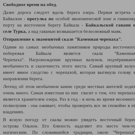
Свободное время на обед.
Далее дорога следует вдоль берега озера.
Первая встреча 
Байкалом -
п
рогулка по
особой экономической зоне и главном
порту на восточном берегу Байкала -
Байкальской гавани 
селе Турка,
а
над гаванью возвышается белоснежный маяк.
Отправление к знаменитой скале "Каменная черепаха".
Одним из самых необычных памятников природы восточног
побережья Байкала является скала "Каменна
Черепаха".
Нагромождение крупных валунов, подчёркиваю
необычность и сказочность этого места. Самый крупный валу
имеет явное сходство с черепахой, которая вытянула голову 
направлении берега.
Легенд об этом необычном камне среди местных жителей ходи
очень много. Самая известная из них гласит о том, что черепах
является хранителем озера. Раз в год - в ночь во время весеннег
полнолуния - она оживает, чтобы проверить все ли спокойно в е
владениях.
В ясную погоду от скалы можно увидеть восточный бере
острова Ольхон. Его близость наделяет это место чем-т
магическим.
По сложившейся традиции, около "Черепахи