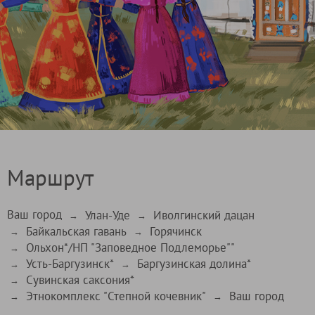
Маршрут
Ваш город
Улан-Уде
Иволгинский дацан
→
→
Байкальская гавань
Горячинск
→
→
Ольхон*/НП "Заповедное Подлеморье""
→
Усть-Баргузинск*
Баргузинская долина*
→
→
Сувинская саксония*
→
Этнокомплекс "Степной кочевник"
Ваш город
→
→