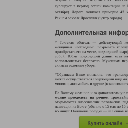
курсирует в период летней навигации на
октября). Дорога занимает примерно 45 
Речном вокзале Ярославля (центр города).
Дополнительная инфо
* Толгская обитель — действующий же
женщинам необходимо покрывать голову
приобретать его на месте, подходящий шарфи
собой. Юбки подходящей длины есть на
воспользоваться бесплатно. Мужчинам пе
снимать головные уборы.
*Обращаем Ваше внимание, что транспор
может осуществляться следующими видами т
минивэн, автомобиль и другое (в зависимост
По Вашему желанию и за дополнительную 
можно преодолеть на речном трамвайчи
открываются классические поволжские ви
навигации на Волге (обычно с 15 мая по 15 
45 минут. Окончание поездки
—
на Речном во
Купить онлайн