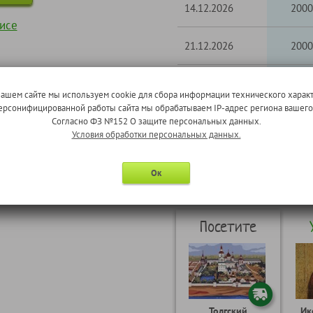
14.12.2026
2000
исе
21.12.2026
2000
28.12.2026
2000
нашем сайте мы используем cookie для сбора информации технического характ
 персонифицированной работы сайта мы обрабатываем IP-адрес региона вашег
Согласно ФЗ №152 О защите персональных данных.
Условия обработки персональных данных.
Ок
Тур формирует: ООО "Я-Ту
Посетите
Толгский
Ик