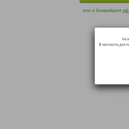
или в ближайшем
оф
На 
В частности, для