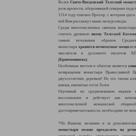
Волги
Свято-Введенский Толгский монас
роль крепости, оборонявшей северные подст
1314 году епископ Прохор, с которым здесь
ней Вам расскажут наши экскурсоводы.
Среди многочисленных святынь монастыря
считать древнюю
икону Толгской Богома
самым печальным образом Средне
монастыря
хранятся почитаемые мощи
вел
мыслителя и духовного писателя 
(Брянчанинова).
Особенным местом в обители является
уни
возвращения монастыря Православной Ц
двухсотлетних деревьев! По его тихим алл
князья, именитые гости Толги.
Огромный по средневековым меркам м
восстановлен и действует как женск
многочисленной монашеской общин
достопримечательности, необходимо не мене
*По Вашему желанию и за дополнител
монастыря можно преодолеть на речн
открытой палубы открываются класси