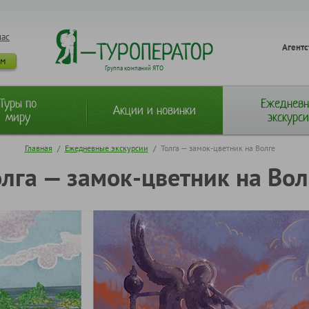
нас
Агентс
ам
Группа компаний ЯТО
Туры по
Ежеднев
Акции и новинки
миру
экскурс
Главная
/
Ежедневные экскурсии
/
Толга — замок-цветник на Волге
олга — замок-цветник на Вол