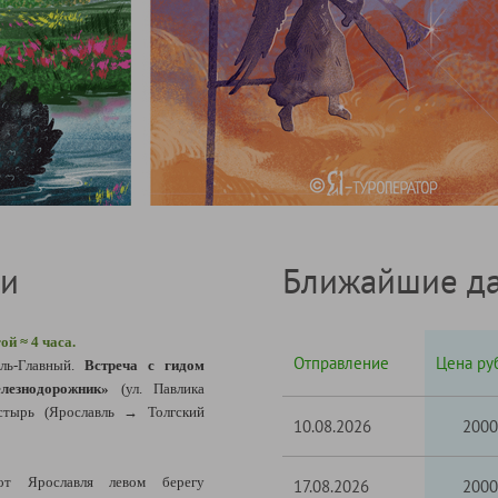
ки
Ближайшие да
й ≈ 4 часа.
Отправление
Цена руб
ль-Главный.
Встреча с гидом
езнодорожник»
(ул. Павлика
стырь (Ярославль → Толгский
10.08.2026
2000
от Ярославля левом берегу
17.08.2026
2000