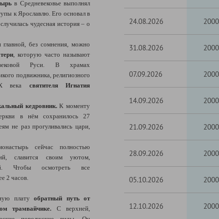
тырь
в Средневековье выполнял
упы к Ярославлю. Его основал в
24.08.2026
2000
 случилась чудесная история – о
 главной, без сомнения, можно
31.08.2026
2000
тери
, которую часто называют
вековой Руси. В храмах
07.09.2026
2000
икого подвижника, религиозного
XIX века
святителя Игнатия
14.09.2026
2000
кальный кедровник.
К моменту
еркви в нём сохранилось 27
21.09.2026
2000
еям не раз прогуливались цари,
онастырь сейчас полностью
28.09.2026
2000
ий, славится своим уютом,
ой. Чтобы осмотреть все
е 2 часов.
05.10.2026
2000
ьную плату
обратный путь от
12.10.2026
2000
ом трамвайчике.
С верхней,
ческие поволжские виды. Он