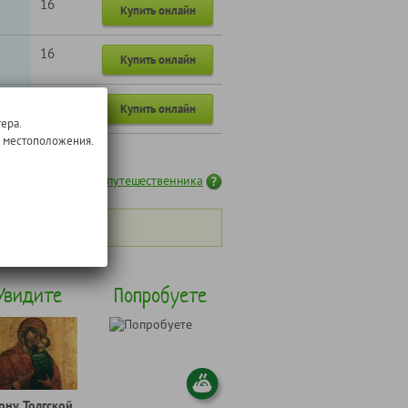
16
Купить онлайн
16
Купить онлайн
16
Купить онлайн
ера.
о местоположения.
График путешественника
роператор"
Увидите
Попробуете
ону Толгской