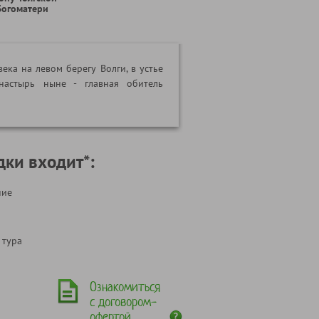
Богоматери
ека на левом берегу Волги, в устье
онастырь ныне - главная обитель
дки входит*:
ние
 тура
Ознакомиться
с договором-
офертой