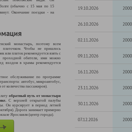
 Волге (обычно с 15 мая по 15
19.10.2026
2000
минут. Окончание поездки - на
26.10.2026
2000
рмация
02.11.2026
2000
нский монастырь, поэтому всем
 платочком. Чтобы не пришлось
к или платок рекомендуется взять с
09.11.2026
2000
 проходной обители, ими можно
ред входом в храмы рекомендуется
16.11.2026
2000
тное обслуживание по программе
ранспорта: автобус, микроавтобус,
и от количества пассажиров).
23.11.2026
2000
плату
обратный путь от монастыря
ке.
С верхней открытой палубы
30.11.2026
2000
ды. Он курсирует в период летней
октября). Дорога занимает примерно
кзале Ярославля (центр города).
07.12.2026
2000