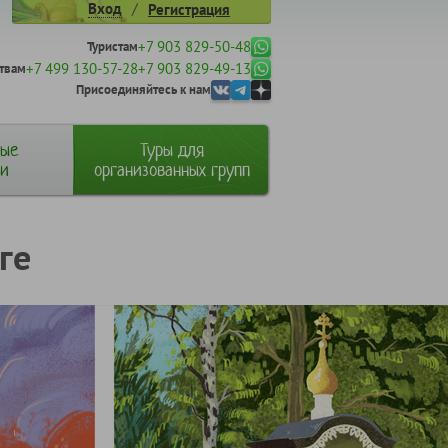
/
Вход
Регистрация
+7 903 829-50-48
Туристам
+7 499 130-57-28
+7 903 829-49-13
твам
Присоединяйтесь к нам
ные
Туры для
ии
организованных групп
ге