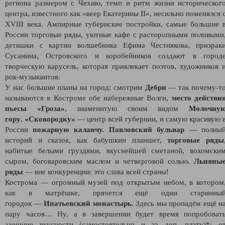
региона размером с Чехию, темп и ритм жизни историческог
центра, известного как «веер Екатерины II», несильно поменялся 
XVIII века. Ампирные губернские постройки, самые большие 
России торговые ряды, уютные кафе с расторопными половыми
детишки с картин волшебника Ефима Честнякова, призрак
Сусанина, Островского и коробейников создают в город
творческую карусель, которая привлекает поэтов, художников 
рок-музыкантов.
У нас большие планы на город:
смотрим
Дебри
—
так почему-т
называются в Костроме обе набережные Волги,
место действи
пьесы «Гроза»
, знаменитую своим видом
Молочну
гору
,
«
Сковородку
»
—
центр всей губернии, и самую красивую 
России
пожарную каланчу. Павловский бульвар
— полны
историй и сказок, как бабушкин планшет,
торговые ряды
набитые белыми груздями, вкуснейшей сметаной, вохомски
сыром, боговаровским маслом и четверговой солью.
Льняны
ряды
—
вне конкуренции: это слава всей страны!
Кострома
—
огромный музей под открытым небом, в котором
как в матрёшке, прячется ещё один старинны
городок
—
Ипатьевский монастырь.
Здесь мы пропадём ещё н
пару часов… Ну, а в завершении будет время попробоват
здешние вкусности (самостоятельно и за доп. плату)*: о