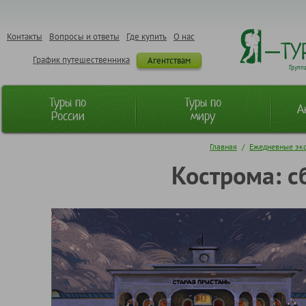
Контакты
Вопросы и ответы
Где купить
О нас
График путешественника
Агентствам
Групп
Туры по
Туры по
А
России
миру
Главная
/
Ежедневные эк
Кострома: с