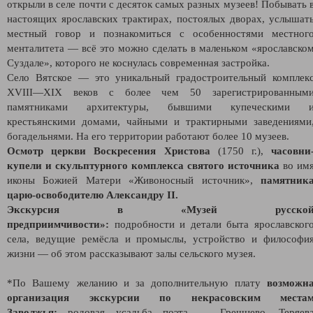
открыли в селе почти с десяток самых разных музеев! Побывать 
настоящих ярославских трактирах, постоялых дворах, услышат
местный говор и познакомиться с особенностями местног
менталитета — всё это можно сделать в маленьком
«
ярославско
Суздале
»
, которого не коснулась современная застройка.
Село Вятское — это уникальный градостроительный комплек
XVIII—XIX веков с более чем 50 зарегистрированным
памятниками архитектуры, бывшими купеческими 
крестьянскими домами, чайными и трактирными заведениями
богадельнями. На его территории работают более 10 музеев.
Осмотр церкви Воскресения Христова
(1750 г.),
часовни
купели и скульптурного комплекса святого источника
во им
иконы Божией Матери «Живоносный источник»,
памятник
царю-освободителю Александру II.
Экскурсия в
«
Музей русско
предприимчивости
»:
п
одробности и детали быта ярославског
села, ведущие ремёсла и промыслы, устройство и философи
жизни — об этом рассказывают залы сельского музея.
*По Вашему желанию и за дополнительную плату
возможн
организация
экскурсии по некрасовским места
Заволжья:
родовая усадьба поэта
—
Грешнево, Теряев