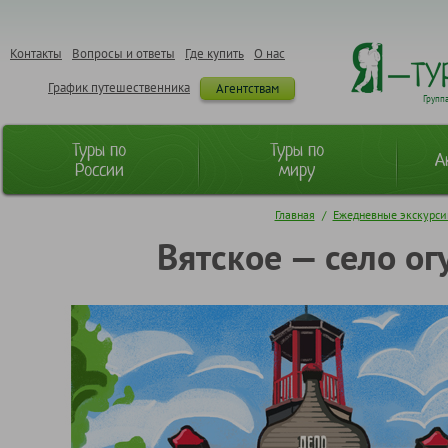
Контакты
Вопросы и ответы
Где купить
О нас
График путешественника
Агентствам
Групп
Туры по
Туры по
А
России
миру
Главная
/
Ежедневные экскурси
Вятское — село ог