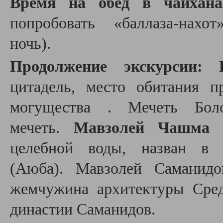
Время на обед в чайхана
попробовать
«баллаза-нахот
ночь).
Продолжение экскурсии:
цитадель, место обитания 
могущества . Мечеть Боло
мечеть.
Мавзолей Чашма
целебной воды,
назван в 
(Аюба).
Мавзолей Саманидо
жемчужина архитектуры
Сре
династии Саманидов.