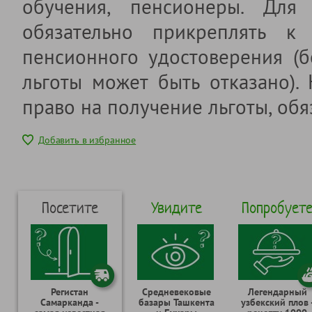
обучения, пенсионеры. Для 
обязательно прикреплять к 
пенсионного удостоверения (б
льготы может быть отказано).
право на получение льготы, обя
Добавить в избранное
Посетите
Увидите
Попробует
Регистан
Средневековые
Легендарный
Самарканда -
базары Ташкента
узбекский плов 