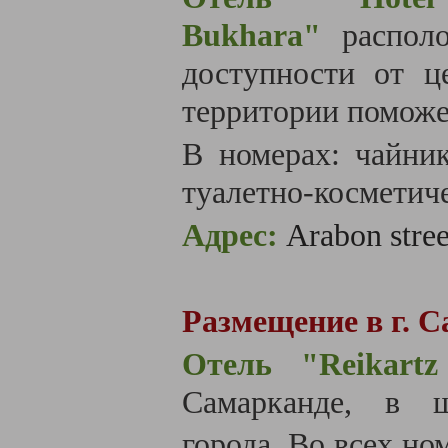
Bukhara
"
распол
доступности от ц
территории поможет
В номерах: чайни
туалетно-косметич
Адрес:
Arabon stre
Размещение в г. 
Отель
"
Reikart
Самарканде, в ш
города.
Во всех но