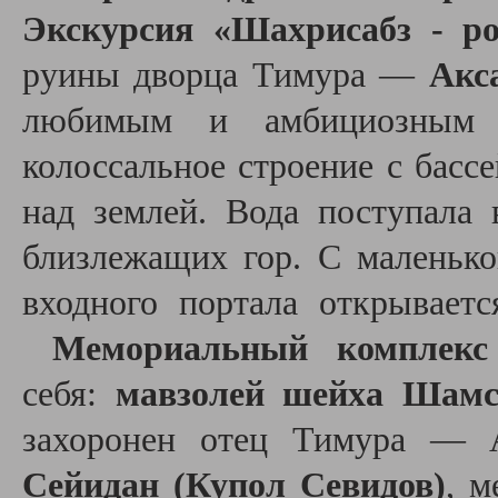
Экскурсия «Шахрисабз - р
руины дворца Тимура —
Акс
любимым и амбициозным 
колоссальное строение с басс
над землей. Вода поступала
близлежащих гор. С маленьк
входного портала открывает
Мемориальный комплекс
себя:
мавзолей шейха Шам
захоронен отец Тимура — А
Сейидан (Купол Севидов)
, м