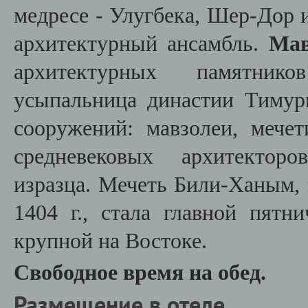
медресе - Улугбека, Шер-Дор 
архитектурный ансамбль.
Мав
архитектурных памятни
усыпальница династии Тиму
сооружений: мавзолеи, мечет
средневековых ар
хитектор
изразца. Мечеть Били-Ханым, 
1404 г., стала главной пят
крупной на Востоке.
Свободное время на обед.
Размещение в отеле.