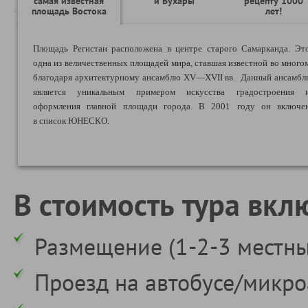
самая известная
и Бухары
рецепту 1000
площадь Востока
лет!
Площадь Регистан расположена в центре старого Самарканда. Эт
одна из величественных площадей мира, ставшая известной во много
благодаря архитектурному ансамблю XV—XVII вв.
Данный ансамбл
является уникальным примером искусства градостроения 
оформления главной площади города.
В 2001 году он включе
в список ЮНЕСКО.
В стоимость тура вкл
Размещение (1-2-3 местны
Проезд на автобусе/микро