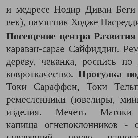
и медресе Нодир Диван Беги
век), памятник Ходже Насредд
Посещение центра Развития
караван-сарае Сайфиддин. Рем
дереву, чеканка, роспись по 
ковроткачество.
Прогулка по
Токи Сараффон, Токи Тельп
ремесленники (ювелиры, мин
изделия.
Мечеть Магоки
капища
огнепоклонников - 
уцелевший после нашеств