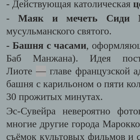
- Действующая католическая
ц
-
Маяк и мечеть Сиди М
мусульманского святого.
-
Башня с часами
, оформляющ
Баб Манжана). Идея пос
Лиоте
—
главе французской а
башня с карильоном о пяти ко
30 прожитых минутах.
Эс-Сувейра невероятно фот
многие другие города Марокко
съёмок культовых фильмов и с