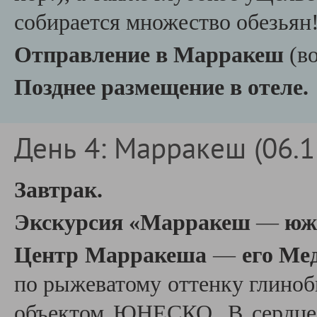
собирается множество обезьян
Отправление в Марракеш
(во
Позднее размещение в отеле.
День 4: Марракеш (06.1
Завтрак.
Экскурсия «Марракеш
—
южн
Центр Марракеша
—
его Ме
по рыжеватому оттенку глиноб
объектом ЮНЕСКО. В серд