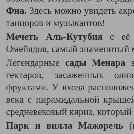
Фна.
Здесь можно увидеть акро
танцоров и музыкантов!
Мечеть Аль-Кутубия
c её
Омейядов, самый знаменитый 
Легендарные
сады Менара
з
гектаров, засаженных оли
фруктами. У входа расположен
века с пирамидальной крышей
средневековый кяриз, который 
Парк и вилла Мажорель
(