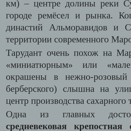
км)
–
центре долины реки Су
городе ремёсел и рынка.
Ко
династий Альморавидов и С
территории современного Маро
Тарудант очень похож на Ма
«миниатюрным» или «мал
окрашены в нежно-розовый
берберского) слышна на ули
центр производства сахарного т
Одна из главных достоп
средневековая крепостная 