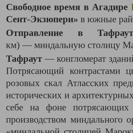
Свободное время в Агадире
Сент-Экзюпери
»
в южные райо
Отправление в Тафрау
км)
—
миндальную столицу Ма
Тафраут
— конгломерат зданий
Потрясающий контрастами ц
розовых скал Атласских пре
исторических и архитектурны
себе на фоне потрясающих
производством миндального ор
«миндальной столицей Марокк