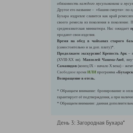
обязанность каждого мусульманина и мусу
Другое его название – «башня смерти»: по о
Бухара издревле славится как край ремесле
своего ремесла из поколения в поколение. П
среднеазиатская миниатюра. Нас ожидает
п
продают свои изделия.
Время на обед в чайханах старого баз
(самостоятельно и за доп. плату)*.
Продолжаем экскурсию! Крепость Арк
– в
(XVIII-XX вв).
Мавзолей Чашма-Аюб
, вн
Саманидов
(конец IX – начало X века) – ж
Свободное время
ИЛИ
п
рограмма
«Бухарск
Возвращение в отель.
* Обращаем внимание: бронирование и оплат
гарантирует её подтверждения, а при наличи
* Обращаем внимание: данная дополнительн
День 3: Загородная Бухара*