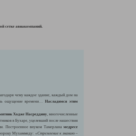
ой сетке авиакомпаний.
лагодаря чему каждое здание, каждый дом на
ряешь ощущение времени…
Насладимся этим
мятник Ходже Насреддину
, многочисленные
ятников в Бухаре, уцелевший после нашествия
ми. Построенное внуком Тамерлана
медресе
 пророку Мухаммеду:
«Стремление к знанию –