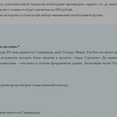
у дополнительной экскурсии необходимо производить заранее, т.е. до нача
и мест стоимость будет увеличена на 200 рублей.
ая экскурсия состоится при наборе минимально необходимой группы
о посетить:*
 годы XV века правитель Самарканда, внук Темура, Мирзо Улугбек построил 
 результаты которых были сведены в каталоге «Зидж Гурагани». До наших
ерватории – секстанта и остатки фундаментов здания. Экспозиция музея Ул
курсии предусмотрен только внешний осмотр).
мени вылета из Самарканда;