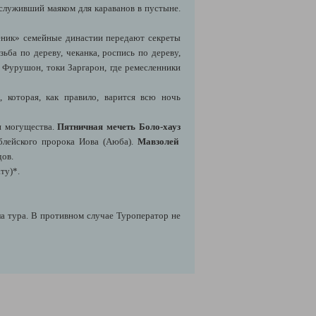
 служивший маяком для караванов в пустыне.
ученик» семейные династии передают секреты
зьба по дереву, чеканка, роспись по дереву,
 Фурушон, токи Заргарон, где ремесленники
 которая, как правило, варится всю ночь
и могущества.
Пятничная мечеть Боло-хауз
иблейского пророка Иова (Аюба).
Мавзолей
дов.
ту)*.
ла тура. В противном случае Туроператор не