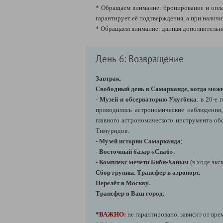
* Обращаем внимание: бронирование и оплат
гарантирует её подтверждения, а при наличи
* Обращаем внимание: данная дополнительн
День 6: Возвращение
Завтрак.
Свободный день в Самарканде,
когда можн
-
Музей и обсерваторию Улугбека
: в 20-е
проводились астрономические наблюдения,
главного астрономического инструмента обс
Тимуридов.
-
Музей истории Самарканда
;
-
Восточный базар «Сиаб»
;
-
Комплекс мечети Биби-Ханым
(в ходе экс
Сбор группы.
Трансфер в аэропорт.
Перелёт в Москву.
Трансфер в Ваш город.
*ВАЖНО:
не гарантировано, зависит от вре