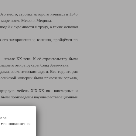
Это место,
стройка которого началась в 1545
м мире после Мекки и Медины.
юдей к скромности и труду, а также
основал
 его захоронения и, конечно, пройдёмся по
 начале XX века. К её строительству были
следнего эмира Бухары Сеид Алим-хана.
адами, зоологическим садом. Вся территория
оссийской империи были привезены зеркала,
орцовую мебель XIX-XX вв., ювелирные и
ду были произведены научно-реставрационные
ера.
о местоположения.