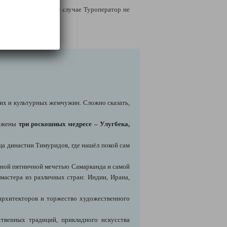
ла тура. В противном случае Туроператор не
их и культурных жемчужин. Сложно сказать,
ложены
три роскошных медресе – Улугбека,
а династии Тимуридов, где нашёл покой сам
авной пятничной мечетью Самарканда и самой
мастера из различных стран: Индии, Ирана,
 архитекторов и торжество художественного
твенных традиций, прикладного искусства