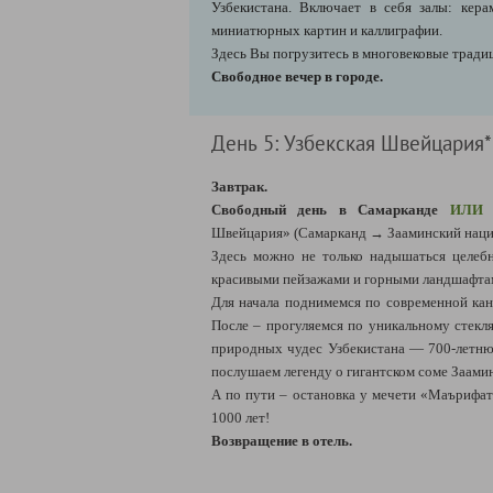
Узбекистана. Включает в себя залы: кера
миниатюрных картин и каллиграфии.
Здесь Вы погрузитесь в многовековые традиц
Свободное вечер в городе.
День 5: Узбекская Швейцария*
Завтрак.
Свободный день в Самарканде
ИЛИ
Швейцария» (Самарканд → Зааминский нацио
Здесь можно не только надышаться целеб
красивыми пейзажами и горными ландшафтами
Для начала поднимемся по современной кан
После – прогуляемся по уникальному стек
природных чудес Узбекистана — 700-летнюю
послушаем легенду о гигантском соме Заами
А по пути – остановка у мечети «Маърифат
1000 лет!
Возвращение в отель.