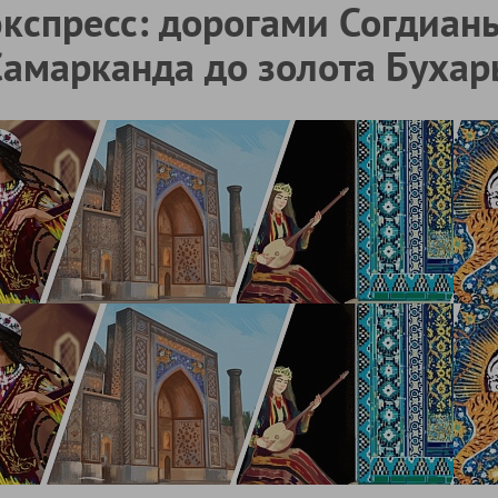
экспресс: дорогами Согдианы
Самарканда до золота Бухар