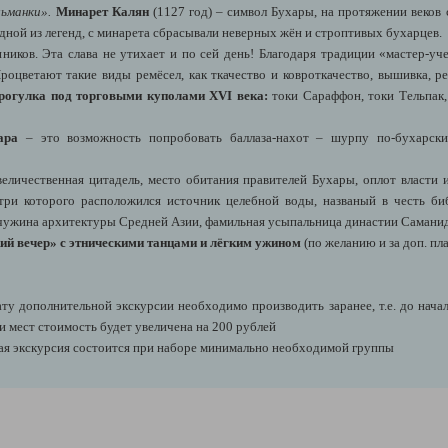
льманки».
Минарет Калян
(1127 год) – символ Бухары, на протяжении веков
дной из легенд, с минарета сбрасывали неверных жён и строптивых бухарцев.
нников. Эта слава не утихает и по сей день! Благодаря традиции «мастер-
роцветают такие виды ремёсел, как ткачество и ковроткачество, вышивка, ре
рогулка под торговыми куполами XVI века:
токи Сараффон, токи Тельпак,
ара
– это возможность попробовать баллаза-нахот – шурпу по-бухарски,
еличественная цитадель, место обитания правителей Бухары, оплот власти 
утри которого расположился источник целебной воды, названый в честь б
емчужина архитектуры Средней Азии, фамильная усыпальница династии Самани
ий вечер»
с этническими танцами и лёгким ужином
(по желанию и за доп. пла
у дополнительной экскурсии необходимо производить заранее, т.е. до нача
и мест стоимость будет увеличена на 200 рублей
ая экскурсия состоится при наборе минимально необходимой группы