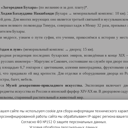
«Загородная Бухара»
(по желанию и за доп. плату)*.
 Ходжи Бахауддина Накшбанди
(Бухара
→
мемориальный комплекс: 10 км).
сей день. Для многих верующих оно является
третьей святыней в мусульманско
ом великого полководца Тимура, совершал хадж в Мекку 32 раза, призывал л
ителем Бухары.
 медресе, узнаем о пути суфия, его учении, прикоснёмся к истории у места
ёздам и луне»
(мемориальный комплекс
→
дворец: 15 км).
одная резиденция последних бухарских эмиров, возведённая в конце XIX —
 русских инженера – Маргулис и Сакович, состоявшие на службе при дворе по
 площадью 6,7 гектаров с цветниками, аллеями виноградника, фруктовыми с
, что придавало ей вид крепости. Для отделки и оборудования дворца из Р
стры, багет, мебель.
ется
Музей декоративно-прикладного искусства.
Экспозиция включает дв
предметы искусства из России и японский фарфор XIV-XX вв. В дворцовом са
авильоны, старинный растительный и животный мир.
 км).
Сбор группы.
нашем сайте мы используем cookie для сбора информации технического характ
 персонифицированной работы сайта мы обрабатываем IP-адрес региона вашег
Согласно ФЗ №152 О защите персональных данных.
Условия обработки персональных данных.