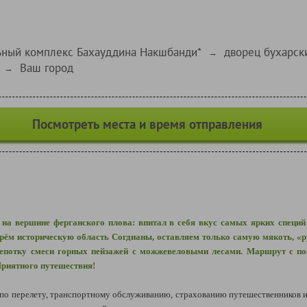
ный комплекс Бахауддина Накшбанди*
дворец бухарск
→
Ваш город
→
Посмотреть места и время отправления
к на вершине ферганского плова: впитал в себя вкус самых ярких специй
ерём историческую область Согдианы, оставляем только самую мякоть, «
щепотку смеси горных пейзажей с можжевеловыми лесами. Маршрут с по
Приятного путешествия!
 перелету, транспортному обслуживанию, страхованию путешественников и