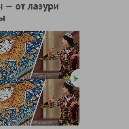
 — от лазури
ы