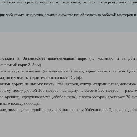
мической мастерской, чеканки и гравировки, резьбы по дереву, мастерск
ии узбекского искусства, а также сможете понаблюдать за работой мастеров 
п
оезд
ка в Зааминский национальный парк
(по желанию и за доп.п
нальный парк: 215 км).
ным воздухом арчовых (можжевёловых) лесов, единственных на всю Центр
, но и увидеть радиотелескоп на плато Суффа.
атной дороге на высоту почти 2500 метров, откуда открываются умопомра
лянному мосту длиной 305 метров, парящему на высоте 150 метров
— развлеч
 орешину «дедушка-орех» («бобоёнгок»), высота которой достигает 20 мет
нского водохранилища!
ли», являющейся одной из крупнейших во всем Узбекистане. Одна из её дост