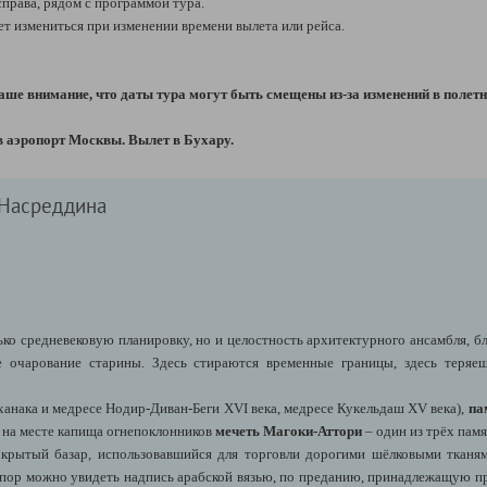
рава, рядом с программой тура.
т измениться при изменении времени вылета или рейса.
ше внимание, что даты тура могут быть смещены из-за изменений в полетн
в аэропорт Москвы. Вылет в Бухару.
 Насреддина
лько средневековую планировку, но и целостность архитектурного ансамбля, б
бе очарование старины. Здесь стираются временные границы, здесь те
ханака и медресе Нодир-Диван-Беги XVI века, медресе Кукельдаш XV века),
па
я на месте капища огнепоклонников
мечеть Магоки-Аттори
– один из трёх пам
 крытый базар, использовавшийся для торговли дорогими шёлковыми тканя
их пор можно увидеть надпись арабской вязью, по преданию, принадлежащую