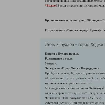
соответствующих информационных блоках сп
*Важно!
Время отправления из городов може
Бронирование тура доступно. Обращаем Ва
Отправление из Вашего города. Трансфер 
День 2: Бухара – город Ходжи
Прилёт в Бухару ночью.
Размещение в отеле.
Завтрак.
Экскурсия «Город Ходжи Насреддина».
Пройдя свозь века, Бухара сохранила не то
её извилистых узких улочках несёт в се
путешествием в прошлое вместе?
Мы увидим
ансамбль площади Ляби-хауз
(
караван-сараи и это ещё не всё! Построенна
Чингисхана.
Тим Абдулла-хан
(XVI век) –
Улугбека
(XV век). При входе в него до с