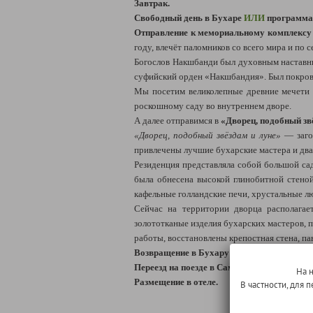
Завтрак.
Свободный день в Бухаре
ИЛИ
п
рограмм
а
Отправление к
мемориальному комплексу
году,
влечёт паломников со всего мира и по 
Богослов Накшбанди был духовным наставник
суфийский орден «Накшбандия».
Был покров
Мы посетим великолепные древние мечети и
роскошному саду во внутреннем дворе.
А
далее отправимся в
«Дворец, подобный зв
«Дворец, подобный звёздам и луне»
— загор
привлечены лучшие бухарские мастера и два
Резиденция представляла собой большой сад
была обнесена высокой глинобитной стеной
кафельные голландские печи, хрустальные лю
Сейчас на территории дворца располага
золототканые изделия бухарских мастеров, 
работы, восстановлены крепостная стена, п
Возвращение в Бухару
(дворец
→
Бухара: 7
Переезд на поезде в Самарканд.
На 
Размещение в отеле.
В частности, для