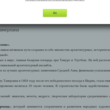
у дополнительной экскурсии необходимо производить заранее, т.е. до нача
и мест стоимость будет увеличена на 200 рублей
Ок
ая экскурсия состоится при наборе минимально необходимой группы
Тамерлана
лана».
ликом шёлковом пути сохранил в себе множество архитектурных, историческ
самой».
ых в мире, главная базарная площадь при Тимуре и Улугбеке. На ней распо
 уникальный архитектурный ансамбль.
ин из лучших архитектурных памятников Средней Азии, фамильная усыпальниц
азу Тамерлана в 1404 году после его победоносного похода в Индию, стала гл
овременно молиться 10 тысяч человек. В строительстве были задействованы 
ужений: мавзолеи, мечети, медресе, творческая лаборатория средневековых
арманд»
, который занимается сохранением и развитием народных художес