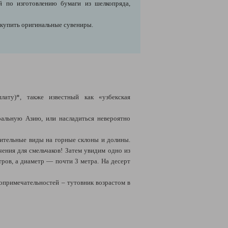
ой по изготовлению бумаги из шелкопряда,
и купить оригинальные сувениры.
лату)*, также известный как
«
узбекская
альную Азию, или насладиться невероятно
чительные виды на горные склоны и долины.
ения для смельчаков!
Затем увидим одно из
ров, а диаметр — почти 3 метра. На десерт
опримечательностей – тутовник возрастом в