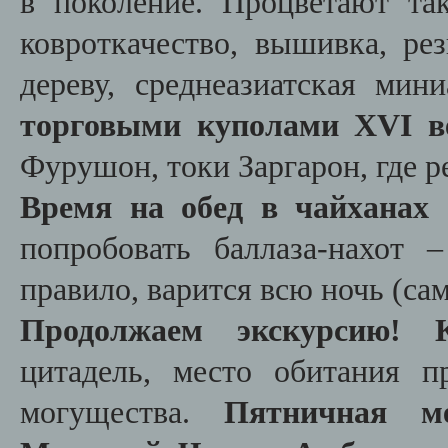
в поколение. Процветают та
ковроткачество, вышивка, рез
дереву, среднеазиатская ми
торговыми куполами XVI в
Фурушон, токи Заргарон, где р
Время на обед в чайханах 
попробовать баллаза-нахот 
правило, варится всю ночь (сам
Продолжаем экскурсию! 
цитадель, место обитания п
могущества.
Пятничная ме