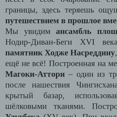
границы, здесь теряешь ощ
путешествием в прошлое вме
Мы увидим
ансамбль площ
Нодир-Диван-Беги XVI век
памятник Ходже Насреддину
ещё не всё! Построенная на м
Магоки-Аттори
– один из тр
после нашествия Чингисха
крытый базар, использов
шёлковыми тканями. Постр
Улугбека
(XV век). При вход