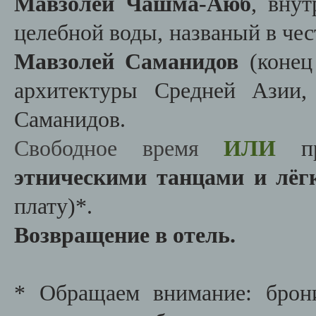
Мавзолей Чашма-Аюб
, вну
целебной воды, названый в чес
Мавзолей Саманидов
(конец
архитектуры Средней Азии,
Саманидов.
Свободное время
ИЛИ
п
этническими танцами и лё
плату)*.
Возвращение в отель.
* Обращаем внимание: брон