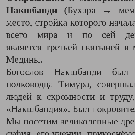
Накшбанди
(Бухара
→
мемо
место,
стройка которого начала
всего мира и по сей де
является
третьей святыней в 
Медины.
Богослов Накшбанди был 
полководца Тимура, соверша
людей к скромности и труду
«Накшбандия».
Был покровите
Мы посетим великолепные древ
суфия, его учении, прикоснёмс