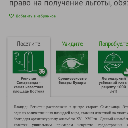
право на получение льготы, обя
Добавить в избранное
Посетите
Увидите
Попробует
Регистан
Средневековые
Легендарный
Самарканда -
базары Бухары
узбекский плов 
самая известная
рецепту 1000
площадь Востока
лет!
Площадь Регистан расположена в центре старого Самарканда. Эт
одна из величественных площадей мира, ставшая известной во много
благодаря архитектурному ансамблю XV—XVII вв.
Данный ансамбл
является уникальным примером искусства градостроения 