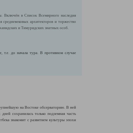
ы. Включён в Список Всемирного наследия
я средневековых архитекторов и торжество
аханидских и Тимуридских знатных особ.
 т.е. до начала тура. В противном случае
крупнейшую на Востоке обсерваторию. В ней
 дней сохранилась только подземная часть
угбека знакомит с развитием культуры эпохи