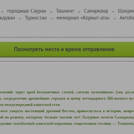
городище Сауран
Ташкент
Самарканд
Шахрис
→
→
→
→
ждуван
Туркестан
мемориал «Коркыт-ата»
Актоб
→
→
→
Посмотреть места и время отправления
чений: через край бесконечных степей, «землю кочевников» (так досл
 сосредоточие древнейших городов и центр легендарного Шёлкового пут
ов международной азиатской сети.
ем увидеть настоящий древний Восток, прикоснуться к истории, попро
ый по рецепту, которому больше тысячи лет! Лазурные мечети Самарка
дения самобытной азиатской керамики, современная столица — Ташкент, 