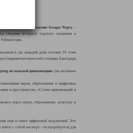
 Запланировано и
посещение базара Чорсу
–
под сводами которого торгуют специями и
 Узбекистана.
азанов»), где каждый день готовят 10 тонн
х достопримечательностей столицы благодаря
ентр исламской цивилизации»
(по желанию
стижениями науки, образования и цифровых
тавки и пространства, «Стены цивилизаций и
алась через науку, образование, культуру и
ремя ещё и сияет эффектной подсветкой. Это
 взять с собой паспорт - он потребуется для