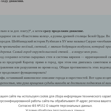
 ходу движения.
льно и за доп. плату)*, а затем
сразу продолжим движение.
ендарное зло из «Властелина колец», а руины древней столицы Белой Орды. Во
городов. Шейбанидский историк Рузбихан в XV веке называл Сауран «необыкн
н чрезвычайно весёлый, светлый, с мягким бодрящим воздухом, который прид
деревья. Самый город окружён высокой стеной… а вокруг него ров».
од сохранил остатки сырцовых стен и системы кяризов — ирригационной с
а из предгорий Каратау прямо в город, при этом она двигалась самотеком и
травления или разрушения во время осад. Общая протяженность этих водово
рые продолжают функционировать!
фи, оставивший живописное описание города и окрестностей. Вот одна из цит
репостью, что рука вращения судьбы никогда не достигала подножия её вал
имся в путь. К вечеру мы достигнем КПП Навоий. Прохождение казахстанс
ент: 20 км).
нашем сайте мы используем cookie для сбора информации технического характ
 персонифицированной работы сайта мы обрабатываем IP-адрес региона вашег
Согласно ФЗ №152 О защите персональных данных.
Условия обработки персональных данных.