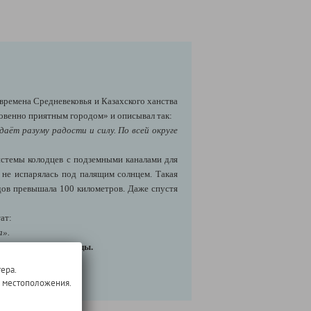
 времена Средневековья и Казахского ханства
овенно приятным городом» и описывал так:
аёт разуму радости и силу. По всей округе
истемы колодцев с подземными каналами для
 не испарялась под палящим солнцем. Такая
дов превышала 100 километров. Даже спустя
ат:
а».
ко-узбекской границы.
ера.
о местоположения.