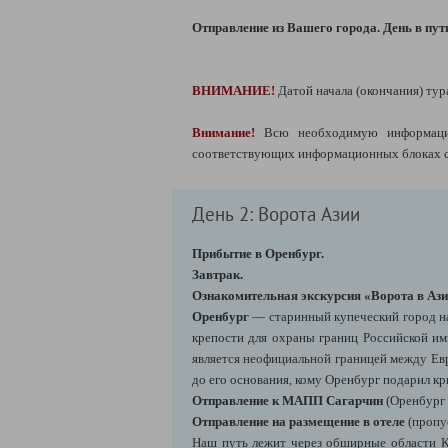
Отправление из Вашего города. День в пут
ВНИМАНИЕ!
Датой начала (окончания) тур
Внимание!
Всю необходимую информацию
соответствующих информационных блоках сп
День 2: Ворота Азии
Прибытие в Оренбург.
Завтрак.
Ознакомительная экскурсия «Ворота в Аз
Оренбург
— старинный купеческий город на 
крепости для охраны границ Российской им
является неофициальной границей между Евр
до его основания, кому Оренбург подарил кр
Отправление к МАПП Сагарчин
(Оренбург
Отправление на размещение в отеле
(пропу
Наш путь лежит через обширные области Ка