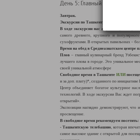
День 5: Главный город Средне
Завтрак.
Экскурсия по Ташкенту «Город хлебный».
В ходе экскурсии нас ждут:
Старый город с
самого древнего, крупного и популярног
сухофруктами. В открытых павильонах – бол
Время на обед в Среднеазиатском центре 
Плов
– главный кулинарный бренд Узбекист
лучшего плова в городе. Это уникальное ме
своей уникальной атмосфере
Свободное время в Ташкенте
ИЛИ
посеще
и за доп. плату)*, созданного по инициатив
Центр объединяет богатое культурное нас
технологий. В ходе экскурсии Вас ждет пог
открытий».
Экспозиции наглядно демонстрируют, что ис
просвещение.
В свободное время рекомендуем посетить:
- Ташкентскую телебашню
, которая впеч
самое высокое здание с открытой для посеще