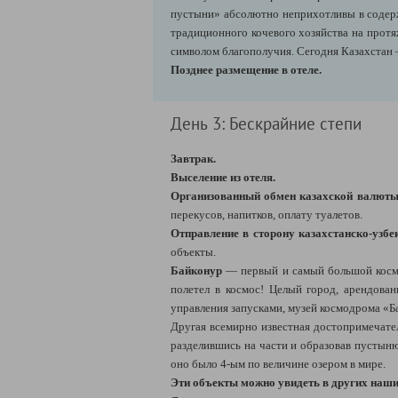
пустыни» абсолютно неприхотливы в содерж
традиционного кочевого хозяйства на протя
символом благополучия. Сегодня Казахстан
Позднее размещение в отеле.
День 3: Бескрайние степи
Завтрак.
Выселение из отеля.
Организованный обмен казахской валюты
перекусов, напитков, оплату туалетов.
Отправление в сторону казахстанско-узбе
объекты.
Байконур
— первый и самый большой косми
полетел в космос! Целый город, арендован
управления запусками, музей космодрома «Б
Другая всемирно известная достопримечат
разделившись на части и образовав пустыню
оно было 4-ым по величине озером в мире.
Эти объекты можно увидеть в других наш