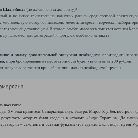
я Шахи-Зинда
(по желанию и за доп.плату)*.
ивый и не менее таинственный памятник ранней средневековой архитектур
ноговековую историю: мавзолеи, мечети, медресе, творческая лаборатори
с потрясающей детализацией. В этом ансамбле мавзолеев покоятся останки Кар
 из лучших мест для фотографий и прогулок, особенно на закате.
ние и оплату дополнительной экскурсии необходимо производить заранее,
я, а при бронировании на месте стоимость будет увеличена на 200 рублей.
ая экскурсия состоится при наборе минимально необходимой группы.
Тамерлана
о посетить:
оды XV века правитель Самарканда, внук Темура, Мирзо Улугбек построил 
 результаты которых были сведены в каталоге «Зидж Гурагани». До наших
ерватории – секстанта и остатки фундаментов здания. Экспозиция музея Ул