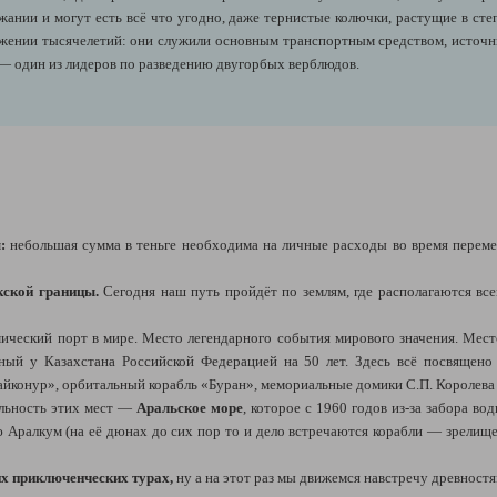
ании и могут есть всё что угодно, даже тернистые колючки, растущие в сте
жении тысячелетий: они служили основным транспортным средством, источни
 — один из лидеров по разведению двугорбых верблюдов.
:
небольшая сумма в теньге необходима на личные расходы во время переме
кской границы.
Сегодня наш путь пройдёт по землям, где располагаются вс
ческий порт в мире. Место легендарного события мирового значения. Мест
ный у Казахстана Российской Федерацией на 50 лет. Здесь всё посвящено
айконур», орбитальный корабль «Буран», мемориальные домики С.П. Королева
ельность этих мест —
Аральское море
, которое с 1960 годов из-за забора в
 Аралкум (на её дюнах до сих пор то и дело встречаются корабли — зрелище,
их приключенческих турах,
ну а на этот раз мы движемся навстречу древност