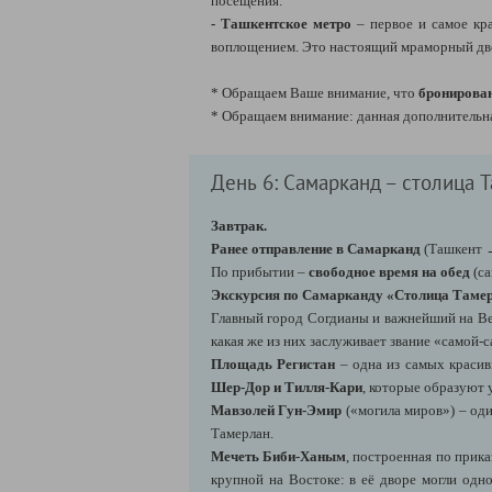
посещения.
- Ташкентское метро
– первое и самое кра
воплощением. Это настоящий мраморный дво
* Обращаем Ваше внимание, что
бронирова
* Обращаем внимание: данная дополнительн
День 6: Самарканд – столица 
Завтрак.
Ранее отправление в Самарканд
(Ташкент →
По прибытии –
свободное время на обед
(са
Экскурсия по Самарканду «Столица Тамер
Главный город Согдианы и важнейший на Ве
какая же из них заслуживает звание «самой-
Площадь Регистан
– одна из самых красив
Шер-Дор и Тилля-Кари
, которые образуют
Мавзолей Гун-Эмир
(«могила миров») – од
Тамерлан.
Мечеть Биби-Ханым
, построенная по прик
крупной на Востоке: в её дворе могли одн