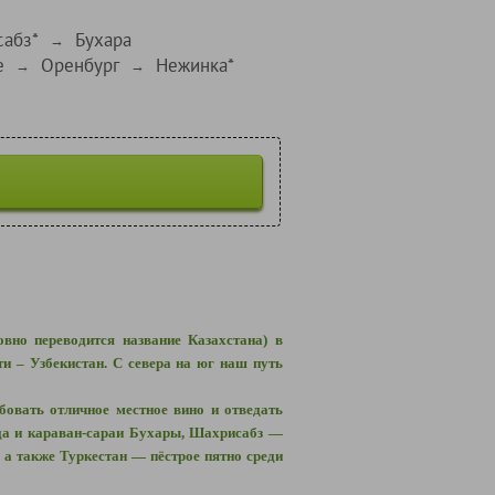
абз*
Бухара
→
е
Оренбург
Нежинка*
→
→
овно переводится название Казахстана) в
и – Узбекистан. С севера на юг наш путь
бовать отличное местное вино и отведать
нда и караван-сараи Бухары, Шахрисабз —
а также Туркестан — пёстрое пятно среди