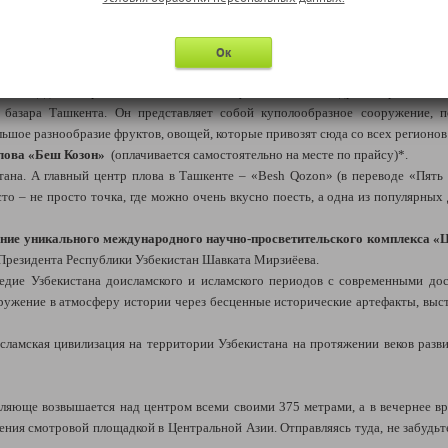
й Азии
Ок
 площадью Хазрет Имам и мавзолеем Кафаль ал-Шаши, медресе Барак-хана.
о базара Ташкента. Он представляет собой куполообразное сооружение, 
ьшое разнообразие фруктов, овощей, которые привозят сюда со всех регионов
плова «Беш Козон»
(оплачивается самостоятельно на месте по прайсу)*.
ана. А главный центр плова в Ташкенте – «Besh Qozon» (в переводе «Пять к
сто – не просто точка, где можно очень вкусно поесть, а одна из популярны
ние уникального международного научно-просветительского комплекса «Ц
е Президента Республики Узбекистан Шавката Мирзиёева.
ледие Узбекистана доисламского и исламского периодов с современными до
ружение в атмосферу истории через бесценные исторические артефакты, выс
ламская цивилизация на территории Узбекистана на протяжении веков развив
атляюще возвышается над центром всеми своими 375 метрами, а в вечернее в
ния смотровой площадкой в Центральной Азии. Отправляясь туда, не забудьте