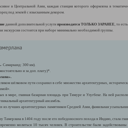
сивое в Центральной Азии, каждая станция которого оформлена в тематиче
рец под землей с изысканным декором.
ние
данной дополнительной услуги
производится ТОЛЬКО ЗАРАНЕЕ
, то ест
ая экскурсия состоится при наборе минимально необходимой группы.
Тамерлана
 Самарканд: 300 км).
мостоятельно и за доп. плату)*.
лана».
ликом шёлковом пути сохранил в себе множество архитектурных, историческ
самой».
ых в мире, главная базарная площадь при Тимуре и Улугбеке. На ней распо
 уникальный архитектурный ансамбль.
ин из лучших архитектурных памятников Средней Азии, фамильная усыпальниц
азу Тамерлана в 1404 году после его победоносного похода в Индию, стала гл
овременно молиться 10 тысяч человек. В строительстве были задействованы 