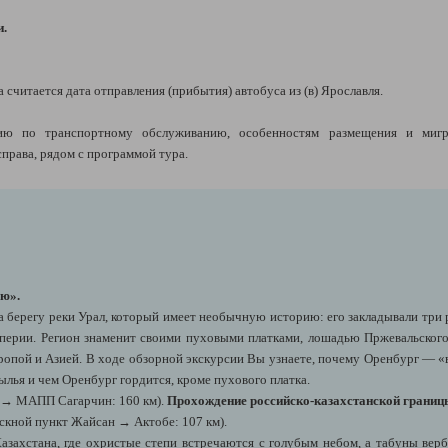
и.
а считается дата отправления (прибытия) автобуса из (в) Ярославля.
 по транспортному обслуживанию, особенностям размещения и миг
рава, рядом с программой тура.
ию».
берегу реки Урал, который имеет необычную историю: его закладывали три раз
перии. Регион знаменит своими пуховыми платками, лошадью Пржевальского,
опой и Азией. В ходе обзорной экскурсии Вы узнаете, почему Оренбург — «во
ылья и чем Оренбург гордится, кроме пухового платка.
 → МАПП Сагарчин: 160 км).
Прохождение российско-казахстанской границ
скной пункт Жайсан → Актобе: 107 км).
захстана, где охристые степи встречаются с голубым небом, а табуны верб