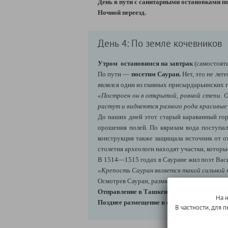
День в пути с санитарными остановками по
Ночной переезд.
День 4: По земле кочевников
Утром остановимся на завтрак
(самостояте
По пути —
посетим Сауран.
Нет, это не лег
являлся один из главных присырдарьинских 
«Построен он в открытой, ровной степи. О
растут и виднеются разного рода красивые 
До наших дней этот старый караванный гор
орошения полей. По кяризам вода поступал
конструкция также защищала источник от о
столетия археологи находят участки, кото
В 1514—1515 годах в Сауране жил поэт Васи
«Крепость Сауран является такой сильной к
Осмотрев Сауран, размяв ноги,
вновь отправ
Отправление в Ташкент
(КПП Навоий→ Ташк
На 
Позднее размещение в отеле.
В частности, для