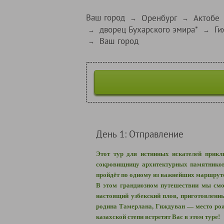
Ваш город
Оренбург
Актобе
→
→
дворец Бухарского эмира*
Ги
→
→
Ваш город
→
День 1: Отправление
Этот тур для истинных искателей приклю
сокровищницу архитектурных памятников,
пройдёт по одному из важнейших маршрут
В этом грандиозном путешествии мы смож
настоящий узбекский плов, приготовленн
родина Тамерлана, Гиждуван — место рож
казахской степи встретят Вас в этом туре!