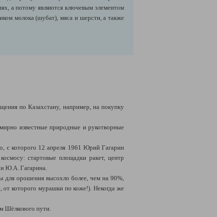
пях, а потому являются ключевым элементом
ком молока (шубат), мяса и шерсти, а также
щения по Казахстану, например, на покупку
емирно известные природные и рукотворные
о, с которого 12 апреля 1961 Юрий Гагарин
 космосу: стартовые площадки ракет, центр
 и Ю.А. Гагарина.
оды для орошения высохло более, чем на 90%,
 от которого мурашки по коже!). Некогда же
ям Шёлкового пути.