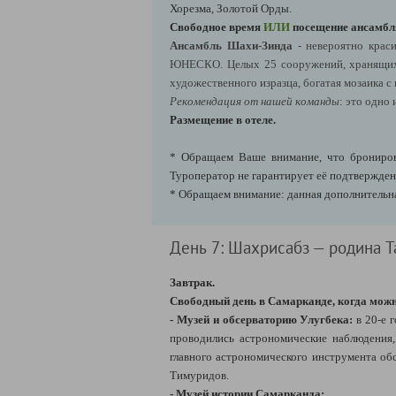
Хорезма, Золотой Орды.
Свободное время
ИЛИ
посещение ансамбл
Ансамбль Шахи-Зинда
- невероятно крас
ЮНЕСКО. Целых 25 сооружений, хранящих м
художественного изразца, богатая мозаика 
Рекомендация от нашей команды
: это одно
Размещение в отеле.
* Обращаем Ваше внимание, что бронирова
Туроператор не гарантирует её подтверждени
* Обращаем внимание: данная дополнительн
День 7: Шахрисабз — родина 
Завтрак.
Свободный день в Самарканде, когда можн
- Музей и обсерваторию Улугбека:
в
20-е г
проводились астрономические наблюдения,
главного астрономического инструмента обс
Тимуридов.
- Музей истории Самарканда;