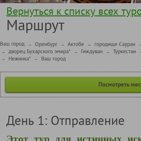
Вернуться к списку всех тур
Маршрут
Ваш город
Оренбург
Актобе
городище Сауран
→
→
→
дворец Бухарского эмира*
Гиждуван
Туркестан
→
→
→
Нежинка*
Ваш город
→
→
Посмотреть мес
День 1: Отправление
Этот тур для истинных иск