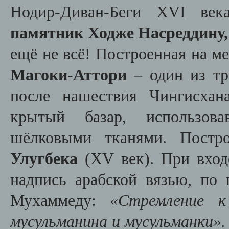
Нодир-Диван-Беги XVI век
памятник Ходже Насреддину,
ещё не всё! Построенная на м
Магоки-Аттори
– один из тр
после нашествия Чингисха
крытый базар, использов
шёлковыми тканями. Постр
Улугбека
(XV век). При вход
надпись арабской вязью, по
Мухаммеду:
«Стремление к
мусульманина и мусульманки».