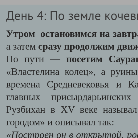
День 4: По земле коче
Утром остановимся на завт
а затем
сразу продолжим движ
По пути —
посетим Саура
«Властелина колец», а руин
времена Средневековья и Ка
главных присырдарьинских
Рузбихан в XV веке называ
городом» и описывал так:
«Построен он в открытой, ров