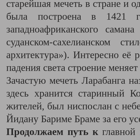
старейшая мечеть в стране и о
была построена в 1421 г
западноафриканского саман
суданском-сахелианском ст
архитектура»). Интересно её р
падения света строение меняет 
Зачастую мечеть Ларабанга н
здесь хранится старинный К
жителей, был ниспослан с неб
Йидану Бариме Браме за его у
Продолжаем путь к
главной 