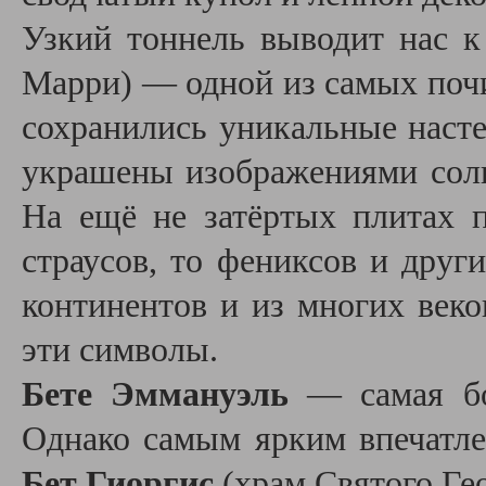
Узкий тоннель выводит нас 
Марри) — одной из самых почи
сохранились уникальные наст
украшены изображениями солн
На ещё не затёртых плитах п
страусов, то фениксов и друг
континентов и из многих век
эти символы.
Бете Эммануэль
— самая бо
Однако самым ярким впечатле
Бет Гиоргис
(храм Святого Гео