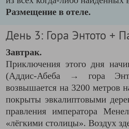
из всех когда-либо найденных 
Размещение в отеле.
День 3: Гора Энтото + П
Завтрак.
Приключения этого дня нач
(Аддис-Абеба →
гора Энто
возвышается на 3200 метров н
покрыты эвкалиптовыми дере
правления императора Менел
«лёгкими столицы». Воздух зд