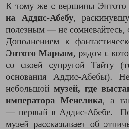
К тому же с вершины Энтото
на Аддис-Абебу
, раскинувш
полезным — не сомневайтесь, о
Дополнением к фантастичес
Энтото Марьям
, рядом с кот
со своей супругой Тайту (
основания Аддис-Абебы). Н
небольшой
музей, где выст
императора Менелика
, а т
— первый в Аддис-Абебе. По
музей рассказывает об этнич