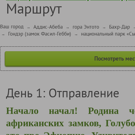
Маршрут
Ваш город
Аддис-Абеба
гора Энтото
Бахр-Дар
→
→
→
Гондэр (замок Фасил-Гебби)
национальный парк «Сы
→
→
Посмотреть мес
День 1: Отправление
Начало начал! Родина ч
африканских замков, Голуб