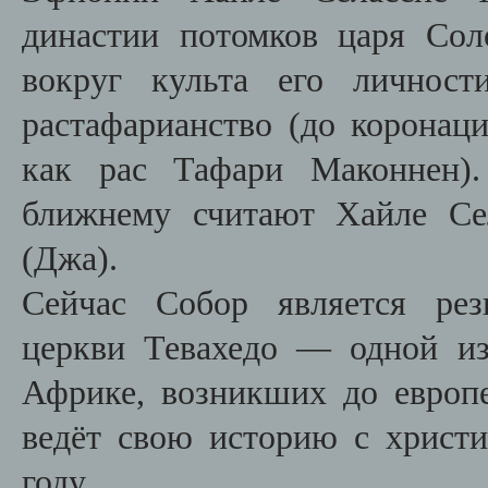
династии потомков царя Со
вокруг культа его личност
растафарианство (
до коронац
как рас Тафари Маконнен)
ближнему считают Хайле Се
(Джа).
Сейчас Собор является рез
церкви Тевахедо — одной из
Африке, возникших до европе
ведёт свою историю с христи
году.