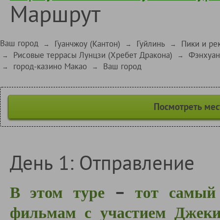
Маршрут
Ваш город
Гуанчжоу (Кантон)
Гуйлинь
Пики и ре
→
→
→
Рисовые террасы Лунцзи (Хребет Дракона)
Фэнхуан
→
→
город-казино Макао
Ваш город
→
→
Посмотреть мес
День 1: Отправление
–
В этом туре
тот самый 
фильмам с участием Джеки