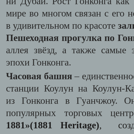
ни Дубай. Рост Гонконга как
мире во многом связан с его
в удивительном по красоте
зал
Пешеходная прогулка по Гон
аллея звёзд, а также самые
эпохи Гонконга.
Часовая башня
– единственно
станции Коулун на Коулун-К
из Гонконга в Гуанчжоу. О
популярных торговых цент
1881
»(
1881 Heritage)
, созд