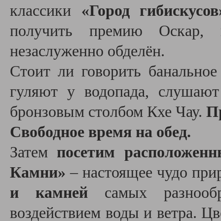
классики
«Город гибискусов
получить премию Оскар, 
незаслуженно обделён.
Стоит ли говорить банально
гуляют у водопада, слушают
бронзовым столбом Кхе Чау.
Пр
Свободное время на обед.
Затем
посетим расположен
Камни
»
– настоящее чудо при
и камней
самых разнообр
воздействием воды и ветра. Цв