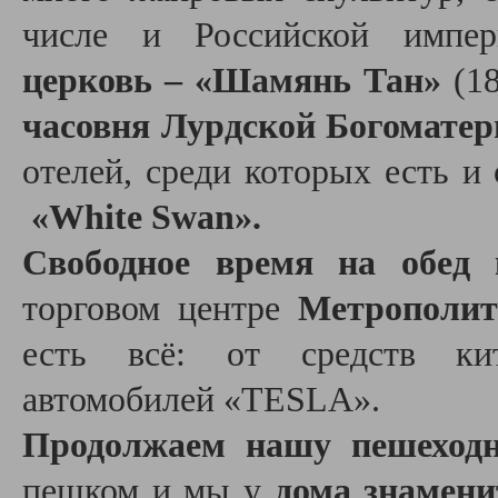
числе и Российской импе
церковь – «Шамянь Тан»
(18
часовня Лурдской Богоматер
отелей, среди которых есть и
«White Swan».
Свободное время на обед
торговом центре
Метрополи
есть всё: от средств ки
автомобилей «TESLA».
Продолжаем нашу пешеходн
пешком и мы у
дома знамен