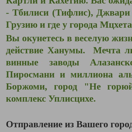
Картли и Кахетию. Вас ожид
- Тбилиси (Тифлис), Джвари 
Грузию и где у города Мцхета
Вы окунетесь в веселую жизн
действие Ханумы. Мечта лю
винные заводы Алазанс
Пиросмани и миллиона алы
Боржоми, город "Не горю
комплекс Уплисцихе.
Отправление из Вашего город