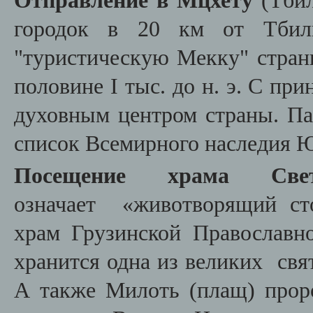
Отправление в Мцхету
(Тби
городок в 20 км от Тбил
"туристическую Мекку" стран
половине I тыс. до н. э. С при
духовным центром страны. 
список Всемирного наследия
Посещение храма
Св
означает
«животворящий ст
храм Грузинской Православн
хранится одна из великих свя
А также Милоть (плащ) прор