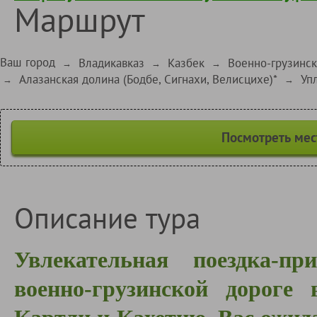
Маршрут
Ваш город
Владикавказ
Казбек
Военно-грузинск
→
→
→
Алазанская долина (Бодбе, Сигнахи, Велисцихе)*
Уп
→
→
Посмотреть мес
Описание тура
Увлекательная поездка-п
военно-грузинской дороге 