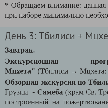
* Обращаем внимание: данная 
при наборе минимально необхо
День 3: Тбилиси + Мцхе
Завтрак.
Экскурсионная п
Мцхета"
(Тбилиси → Мцхета: 
Обзорная экскурсия по Тбил
Грузии -
Самеба
(храм Св. Тр
построенный на пожертвован