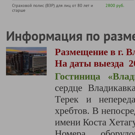
Страховой полис (ВЗР) для лиц от 80 лет и
2800 руб.
старше
Информация по разм
Размещение в г. В
На даты выезда
2
Гостиница «Влад
сердце Владикавк
Терек и неперед
хребтов. В непоср
имени Коста Хетаг
Номера оборуд