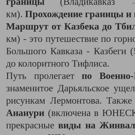
границы
(Владикавказ
км).
Прохождение границы и 
Маршрут от Казбека до Тби
км) - это путешествие по горн
Большого Кавказа - Казбеги 
до колоритного Тифлиса.
Путь пролегает
по Военно-
знаменитое Дарьяльское ущел
рисункам Лермонтова. Такж
Ананури
(включена в ЮНЕСКО
прекрасные
виды на Жинвал