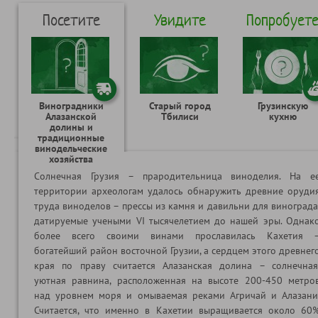
Посетите
Увидите
Попробует
Виноградники
Старый город
Грузинскую
Алазанской
Тбилиси
кухню
долины и
традиционные
винодельческие
хозяйства
Солнечная Грузия – прародительница виноделия. На е
территории археологам удалось обнаружить древние оруди
труда виноделов – прессы из камня и давильни для винограда
датируемые учеными VI тысячелетием до нашей эры. Однак
более всего своими винами прославилась Кахетия 
богатейший район восточной Грузии, а сердцем этого древнег
края по праву считается Алазанская долина – солнечная
уютная равнина, расположенная на высоте 200-450 метро
над уровнем моря и омываемая реками Агричай и Алазани
Считается, что именно в Кахетии выращивается около 60