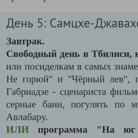
День 5: Самцхе-Джавах
Завтрак.
Свободный день в Тбилиси,
или посиделкам в самых знаме
Не горюй" и "Чёрный лев", п
Габриадзе - сценариста фильм
серные бани, погулять по 
Авлабару.
ИЛИ
программа
"На юг Г