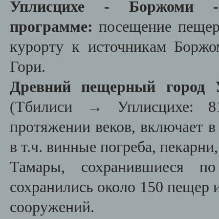
Уплисцихе - Боржоми 
программе:
посещение пещер
курорту к источникам Боржо
Гори.
Древний пещерный
город
(Тбилиси → Уплисцихе: 81
протяжении веков, включает в
в т.ч. винные погреба, пекарни
Тамары, сохранившиеся п
сохранились около 150 пещер 
сооружений.